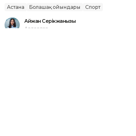
Астана
Болашақ ойындары
Спорт
Айжан Серікжанқызы
Авторлар
18:21, 08 Тамыз 2026
Елордада LRT-тының қосылуы
әуежай жолаушыларына қалай әсер
етті
АСТАНА. KAZINFORM — LRT арқылы әуежайға
баратындар саны артып келеді. Бұл туралы
«Нұрсұлтан Назарбаев халықаралық әуежайы» АҚ
Басқарма төрағасы Бекен Сейдахметов мәлім етті.