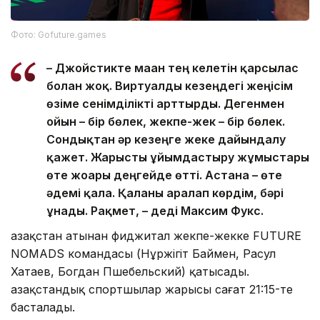
Фото: Gofuture.games
– Джойстикте маған тең келетін қарсылас
болған жоқ. Виртуалды кезеңдегі жеңісім
өзіме сенімділікті арттырды. Дегенмен
ойын – бір бөлек, жекпе-жек – бір бөлек.
Сондықтан әр кезеңге жеке дайындалу
қажет. Жарысты ұйымдастыру жұмыстары
өте жоғары деңгейде өтті. Астана – өте
әдемі қала. Қаланы аралап көрдім, бәрі
ұнады. Рақмет, – деді Максим Фукс.
Қазақстан атынан фиджитал жекпе-жекке FUTURE
NOMADS командасы (Нұржігіт Баймен, Расул
Хатаев, Богдан Пшебельский) қатысады.
Қазақстандық спортшылар жарысы сағат 21:15-те
басталады.