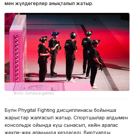
мен жүлдегерлер анықталып жатыр.
Фото: Gofuture.games
Бүгін Phygital Fighting дисциплинасы бойынша
жарыстар жалғасып жатыр. Спортшылар алдымен
консольдік ойында күш сынасып, кейін аралас
жекпе-жек алаңында кездеседі. Виртуалды