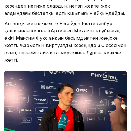
кезеңдегі нәтиже олардың негізгі жекпе-жек
алдындағы бастапқы артықшылығын айқындайды.
Алғашқы жекпе-жекте Ресейдің Екатеринбург
қаласынан келген «Архангел Михаил» клубының
өкілі Максим Фукс айқын басымдықпен жеңіске
жетті. Жарыстың виртуалды кезеңінде 3:0 есебімен
озып, шынайы айқаста мерзімінен бұрын жеңіске
жетті.