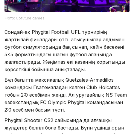
Фото: Gofuture.games
Сондай-ақ Phygital Football UFL турнирінің
жартылай финалдары өтті. Қатысушылар алдымен
футбол симуляторында бақ сынап, кейін бәсекені
5×5 форматындағы шағын футбол алаңында
жалғастырады. Жеңімпаз екі кезеңнің қорытынды
көрсеткіші бойынша анықталады.
Бұл бағытта мексикалық Quetzales-Armadillos
командасы Гватемаладан келген Club Holcattes
тобын 2:0 есебімен жеңді. Ал уругвайлық NS Team
өзбекстандық FC Olympic Phygital командасынан
2:0 есебімен басым түсті.
Phygital Shooter CS2 сайысында да алғашқы
жүлдегер белгілі бола бастады. Бүгін үшінші орын