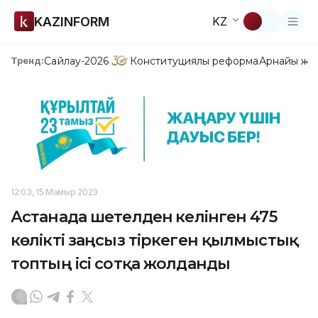
KAZINFORM
KZ
Сайлау-2026
Конституциялық реформа
Арнайы жо
Тренд:
12:03, 15 Мамыр 2023
Астанада шетелден әкелінген 475
көлікті заңсыз тіркеген қылмыстық
топтың ісі сотқа жолданды