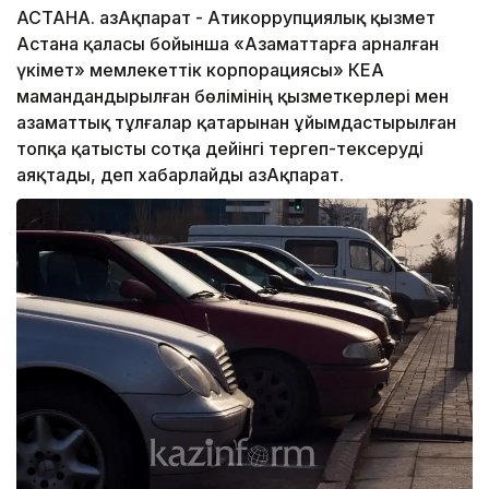
АСТАНА. ҚазАқпарат - Атикоррупциялық қызмет
Астана қаласы бойынша «Азаматтарға арналған
үкімет» мемлекеттік корпорациясы» КЕАҚ
мамандандырылған бөлімінің қызметкерлері мен
азаматтық тұлғалар қатарынан ұйымдастырылған
топқа қатысты сотқа дейінгі тергеп-тексеруді
аяқтады, деп хабарлайды ҚазАқпарат.