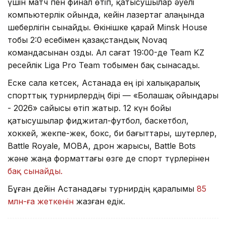
үшін матч пен финал өтіп, қатысушылар әуелі
компьютерлік ойында, кейін лазертаг алаңында
шеберлігін сынайды. Өкінішке қарай Minsk House
тобы 2:0 есебімен қазақстандық Novaq
командасынан озды. Ал сағат 19:00-де Team KZ
ресейлік Liga Pro Team тобымен бақ сынасады.
Еске сала кетсек, Астанада ең ірі халықаралық
спорттық турнирлердің бірі — «Болашақ ойындары
- 2026» сайысы өтіп жатыр. 12 күн бойы
қатысушылар фиджитал-футбол, баскетбол,
хоккей, жекпе-жек, бокс, би бағыттары, шутерлер,
Battle Royale, MOBA, дрон жарысы, Battle Bots
және жаңа форматтағы өзге де спорт түрлерінен
бақ сынайды.
Бұған дейін Астанадағы турнирдің қаралымы
85
млн-ға жеткенін
жазған едік.