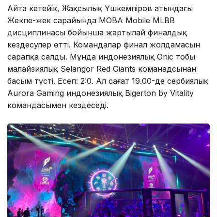
Айта кетейік, Жақсылық Үшкемпіров атындағы
Жекпе-жек сарайында MOBA Mobile MLBB
дисциплинасы бойынша жартылай финалдық
кездесулер өтті. Командалар финал жолдамасын
сарапқа салды. Мұнда индонезиялық Onic тобы
малайзиялық Selangor Red Giants команадсынан
басым түсті. Есеп: 2:0. Ал сағат 19.00-де сербиялық
Aurora Gaming индонезиялық Bigerton by Vitality
командасымен кездеседі.