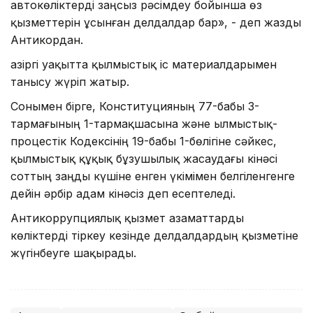
автокөліктерді заңсыз рәсімдеу бойынша өз
қызметтерін ұсынған делдалдар бар», - деп жазды
Антикордан.
Қазіргі уақытта қылмыстық іс материалдарымен
танысу жүріп жатыр.
Сонымен бірге, Конституцияның 77-бабы 3-
тармағының 1-тармақшасына және Қылмыстық-
процестік Кодексінің 19-бабы 1-бөлігіне сәйкес,
қылмыстық құқық бұзушылық жасаудағы кінәсі
соттың заңды күшіне енген үкімімен белгіленгенге
дейін әрбір адам кінәсіз деп есептеледі.
Антикоррупциялық қызмет азаматтарды
көліктерді тіркеу кезінде делдалдардың қызметіне
жүгінбеуге шақырады.