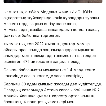
Қылмыстық іс «Web-Модуль» және «ИИС ЦОН»
ақпараттық жүйелерінде көлік құралдары туралы
мәліметтерді заңсыз енгізу және жою,
мәмілелердің жазбаша нысандарын қолдан жасау
фактілері бойынша тергелген.
«Қылмыстық топ 2022 жылдың қаңтар-мамыр
айлары аралығында заңнамада қарастырылған
алымдар мен төлемдерді төлеместен шетелден
әкелінген 475 автокөлікті заңсыз тіркеді.
Осыған байланысты мемлекетке 1,4 млрд теңге
көлемінде аса ірі көлемде залал келтірілді.
Барлығы 30 адам қылмыс жасады деп күдіктелуде.
Олардың қатарында Астана қаласы бойынша № 2
Арнайы Халыққа қызмет көрсету орталығының
басшысы, 4 полиция қызметкері мен