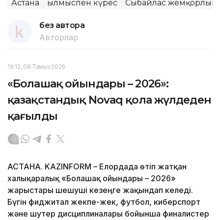
Астана
Қылмыспен күрес
Сыбайлас жемқорлықп
без автора
Авторлар
19:12, 08 Тамыз 2026
«Болашақ ойындары – 2026»:
қазақстандық Novaq қола жүлдеден
қағылды
АСТАНА. KAZINFORM – Елордада өтіп жатқан
халықаралық «Болашақ ойындары – 2026»
жарыстары шешуші кезеңге жақындап келеді.
Бүгін фиджитал жекпе-жек, футбол, киберспорт
және шутер дисциплиналары бойынша финалистер