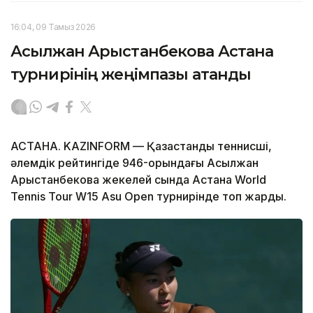
16:04, 09 Тамыз 2026
Асылжан Арыстанбекова Астана
турнирінің жеңімпазы атанды
АСТАНА. KAZINFORM — Қазақстандық теннисші,
әлемдік рейтингіде 946-орындағы Асылжан
Арыстанбекова жекелей сында Астана World
Tennis Tour W15 Asu Open турнирінде топ жарды.