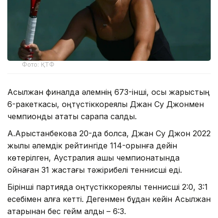
Фото: ҚТФ
Асылжан финалда әлемнің 673-інші, осы жарыстың
6-ракеткасы, оңтүстіккореялық Джан Су Джонмен
чемпиондық атақты сарапқа салды.
А.Арыстанбекова 20-да болса, Джан Су Джон 2022
жылы әлемдік рейтингіде 114-орынға дейін
көтерілген, Аустралия ашық чемпионатында
ойнаған 31 жастағы тәжірибелі теннисші еді.
Бірінші партияда оңтүстіккореялық теннисші 2:0, 3:1
есебімен алға кетті. Дегенмен бұдан кейін Асылжан
қатарынан бес гейм алды – 6:3.