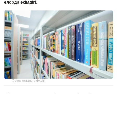
елорда әкімдігі.
Фото: Астана әкімдігі
«Кітап оқитын ұлт» марафоны қыркүйек айында
басталады. Бұған дейін Астана әкімдігі мен «Кітап
оқитын ұлт – Читающая нация» қоғамдық қоры тиісті
меморандумға қол қойған.