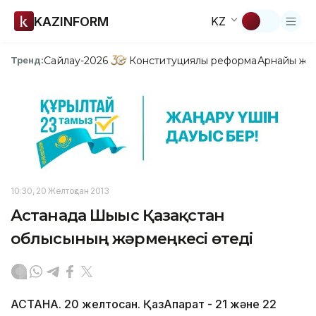
KAZINFORM
KZ
Сайлау-2026
Конституциялық реформа
Арнайы жо
Тренд:
10:30, 20 Желтоқсан 2013
Астанада Шығыс Қазақстан
облысының жәрмеңкесі өтеді
АСТАНА. 20 желтоқсан. ҚазАқпарат - 21 және 22