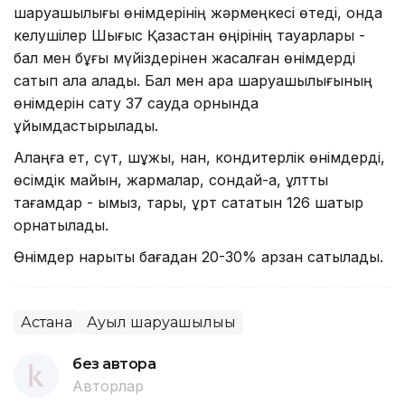
шаруашылығы өнімдерінің жәрмеңкесі өтеді, онда
келушілер Шығыс Қазақстан өңірінің тауарлары -
бал мен бұғы мүйіздерінен жасалған өнімдерді
сатып ала алады. Бал мен ара шаруашылығының
өнімдерін сату 37 сауда орнында
ұйымдастырылады.
Алаңға ет, сүт, шұжық, нан, кондитерлік өнімдерді,
өсімдік майын, жармалар, сондай-ақ, ұлттық
тағамдар - қымыз, тары, құрт сататын 126 шатыр
орнатылады.
Өнімдер нарықтық бағадан 20-30% арзан сатылады.
Астана
Ауыл шаруашылығы
без автора
Авторлар