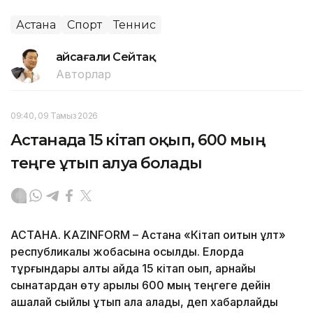
Астана
Спорт
Теннис
Ғайсағали Сейтақ
Авторлар
09:40, 09 Тамыз 2026
Астанада 15 кітап оқып, 600 мың
теңге ұтып алуға болады
АСТАНА. KAZINFORM – Астана «Кітап оқитын ұлт»
республикалық жобасына қосылды. Елорда
тұрғындары алты айда 15 кітап оқып, арнайы
сынақтардан өту арқылы 600 мың теңгеге дейін
ақшалай сыйлық ұтып ала алады, деп хабарлайды