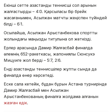
Екінші сетте қазақстандық теннисші сол қарқынын
жалғастырды – 4:0. Қарсыласы бір брейк
жасағанымен, Асылжан матчты жеңіспен түйіндей
білді – 6:1.
Осылайша, Асылжан Арыстанбекова спорттық
жолындағы маңызды титулына қол жеткізді.
Ерлер арасында Дамир Жалғасбай финалда
әлемнің 652-ракеткасы, жапониялық Сюнсукэ
Мицуиге жол берді – 5:7, 2:6.
Енді қазақстандық теннисшілер жұптық сында да
финалда өнер көрсетеді.
Еске сала кетейік, бұдан бұрын Астана турнирінде
Дамир Жалғасбай мен Асылжан
Арыстанбекованың финалға жолдама алғанын
жазған едік
.