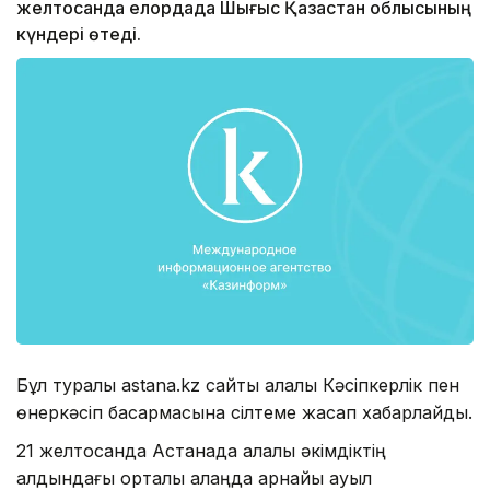
желтоқсанда елордада Шығыс Қазақстан облысының
күндері өтеді.
Бұл туралы astana.kz сайты қалалық Кәсіпкерлік пен
өнеркәсіп басқармасына сілтеме жасап хабарлайды.
21 желтоқсанда Астанада қалалық әкімдіктің
алдындағы орталық алаңда арнайы ауыл