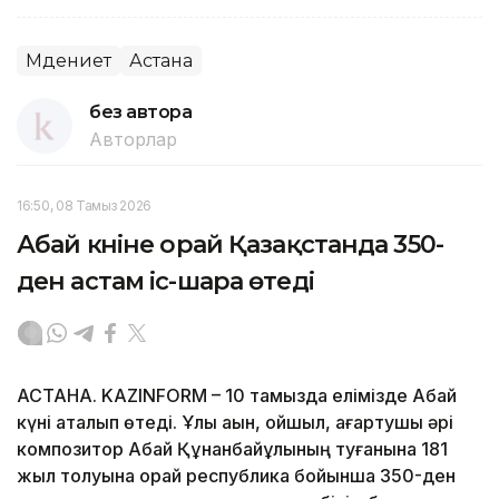
Мәдениет
Астана
без автора
Авторлар
16:50, 08 Тамыз 2026
Абай күніне орай Қазақстанда 350-
ден астам іс-шара өтеді
АСТАНА. KAZINFORM – 10 тамызда елімізде Абай
күні аталып өтеді. Ұлы ақын, ойшыл, ағартушы әрі
композитор Абай Құнанбайұлының туғанына 181
жыл толуына орай республика бойынша 350-ден