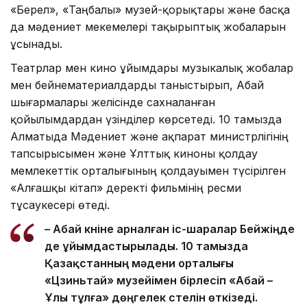
«Берел», «Таңбалы» музей-қорықтары және басқа
да мәдениет мекемелері тақырыптық жобаларын
ұсынады.
Театрлар мен кино ұйымдары музыкалық жобалар
мен бейнематериалдарды таныстырып, Абай
шығармалары желісінде сахналанған
қойылымдардан үзінділер көрсетеді. 10 тамызда
Алматыда Мәдениет және ақпарат министрлігінің
тапсырысымен және Ұлттық киноны қолдау
мемлекеттік орталығының қолдауымен түсірілген
«Алғашқы кітап» деректі фильмінің ресми
тұсаукесері өтеді.
– Абай күніне арналған іс-шаралар Бейжіңде
де ұйымдастырылады. 10 тамызда
Қазақстанның мәдени орталығы
«Цзиньтай» музейімен бірлесіп «Абай –
Ұлы тұлға» дөңгелек үстелін өткізеді.