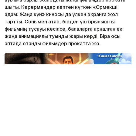
шықты. Көрермендер көптен күткен «Өрмекші
адам: Жаңа күн» киносы да үлкен экранға жол
тартты. Сонымен қатар, бірден үш қорқынышты
фильмнің тұсауы кесілсе, балаларға арналған екі
жаңа анимациялық туынды жарық көрді. Бірақ осы
аптада отандық фильмдер прокатта жоқ.
Коллаж: Kazinform / ЖИ