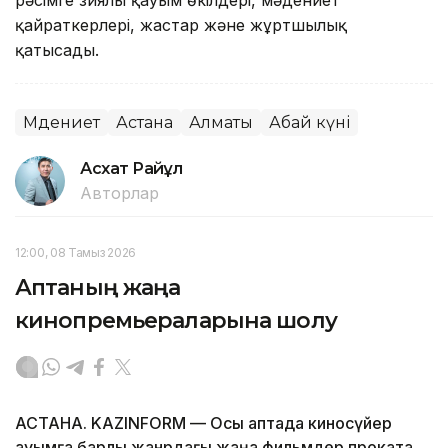
қайраткерлері, жастар және жұртшылық
қатысады.
Мәдениет
Астана
Алматы
Абай күні
Асхат Райқұл
Авторлар
12:00, 08 Тамыз 2026
Аптаның жаңа
кинопремьераларына шолу
АСТАНА. KAZINFORM — Осы аптада киносүйер
қауымға барлық жанрдағы жаңа фильмдер прокатқа