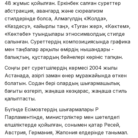
48 жұмыс қойылған. Еркінбек салған суреттер
абстракция, авангард және сюреализм
стилдерінде болса, Алмагүлдің «Жолда»,
«Кездесу», «Қайырлы таң», «Туған жер», «Көктем»,
«Көктөбе» туындылары этносимволдық стилде
салынған. Суреттердің композициясында графика
мен таңбалар арқылы өмірдің нышандары -
балықтың, құстардың бейнелері көрініс тапқан.
Соңғы рет суретшілердің көрмесі 2004 жылы
Астанада, Қазіргі заман өнер мұражайында өткен
болатын. Содан бері олардың шығармашылық
бағыты өзгеріп, жаңаша көзқарас, жаңаша стиль
қалыптасты.
Бүгінде Есімовтердің шығармалары ҚР
Парламентінде, министрліктер мен шетелдегі
елшіліктерде қойылған, сонымен қатар Ресей,
Австрия, Германия, Жапония елдерінде танымал.