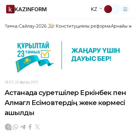
KAZINFORM
KZ
Сайлау-2026
Конституциялық реформа
Арнайы жо
Тренд:
18:27, 20 Қаңтар 2011
Астанада суретшілер Еркінбек пен
Алмагүл Есімовтердің жеке көрмесі
ашылды