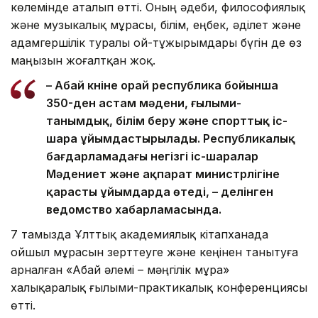
көлемінде аталып өтті. Оның әдеби, философиялық
және музыкалық мұрасы, білім, еңбек, әділет және
адамгершілік туралы ой-тұжырымдары бүгін де өз
маңызын жоғалтқан жоқ.
– Абай күніне орай республика бойынша
350-ден астам мәдени, ғылыми-
танымдық, білім беру және спорттық іс-
шара ұйымдастырылады. Республикалық
бағдарламадағы негізгі іс-шаралар
Мәдениет және ақпарат министрлігіне
қарасты ұйымдарда өтеді, – делінген
ведомство хабарламасында.
7 тамызда Ұлттық академиялық кітапханада
ойшыл мұрасын зерттеуге және кеңінен танытуға
арналған «Абай әлемі – мәңгілік мұра»
халықаралық ғылыми-практикалық конференциясы
өтті.