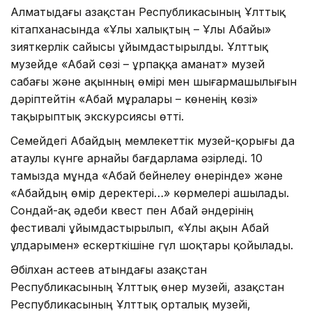
Алматыдағы Қазақстан Республикасының Ұлттық
кітапханасында «Ұлы халықтың – Ұлы Абайы»
зияткерлік сайысы ұйымдастырылды. Ұлттық
музейде «Абай сөзі – ұрпаққа аманат» музей
сабағы және ақынның өмірі мен шығармашылығын
дәріптейтін «Абай мұралары – көненің көзі»
тақырыптық экскурсиясы өтті.
Семейдегі Абайдың мемлекеттік музей-қорығы да
атаулы күнге арнайы бағдарлама әзірледі. 10
тамызда мұнда «Абай бейнелеу өнерінде» және
«Абайдың өмір деректері…» көрмелері ашылады.
Сондай-ақ әдеби квест пен Абай әндерінің
фестивалі ұйымдастырылып, «Ұлы ақын Абай
ұлдарымен» ескерткішіне гүл шоқтары қойылады.
Әбілхан Қастеев атындағы Қазақстан
Республикасының Ұлттық өнер музейі, Қазақстан
Республикасының Ұлттық орталық музейі,