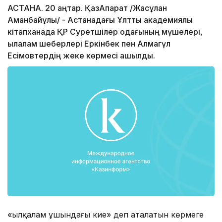
АСТАНА. 20 қаңтар. ҚазАқпарат /Жасұлан
Аманбайұлы/ - Астанадағы Ұлттық академиялық
кітапханада ҚР Суретшілер одағының мүшелері,
қылқалам шеберлері Еркінбек пен Алмагүл
Есімовтердің жеке көрмесі ашылды.
«Қылқалам ұшындағы кие» деп аталатын көрмеге