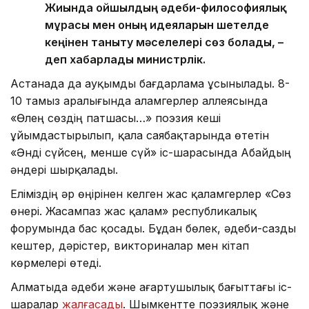
Жиында ойшылдың әдеби-философиялық
мұрасы мен оның идеяларын шетелде
кеңінен таныту мәселелері сөз болады, –
деп хабарлады министрлік.
Астанада да ауқымды бағдарлама ұсынылады. 8-
10 тамыз аралығында Қаламгерлер аллеясында
«Өлең сөздің патшасы…» поэзия кеші
ұйымдастырылып, қала саябақтарында өтетін
«Әнді сүйсең, менше сүй» іс-шарасында Абайдың
әндері шырқалады.
Еліміздің әр өңірінен келген жас қаламгерлер «Сөз
өнері. Жасампаз жас қалам» республикалық
форумында бас қосады. Бұдан бөлек, әдеби-сазды
кештер, дәрістер, викториналар мен кітап
көрмелері өтеді.
Алматыда әдеби және ағартушылық бағыттағы іс-
шаралар
жалғасады
. Шымкентте поэзиялық және