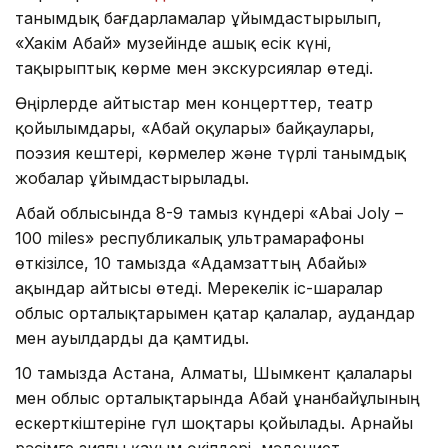
танымдық бағдарламалар ұйымдастырылып,
«Хакім Абай» музейінде ашық есік күні,
тақырыптық көрме мен экскурсиялар өтеді.
Өңірлерде айтыстар мен концерттер, театр
қойылымдары, «Абай оқулары» байқаулары,
поэзия кештері, көрмелер және түрлі танымдық
жобалар ұйымдастырылады.
Абай облысында 8-9 тамыз күндері «Abai Joly –
100 miles» республикалық ультрамарафоны
өткізілсе, 10 тамызда «Адамзаттың Абайы»
ақындар айтысы өтеді. Мерекелік іс-шаралар
облыс орталықтарымен қатар қалалар, аудандар
мен ауылдарды да қамтиды.
10 тамызда Астана, Алматы, Шымкент қалалары
мен облыс орталықтарында Абай Құнанбайұлының
ескерткіштеріне гүл шоқтары қойылады. Арнайы
рәсімге зиялы қауым өкілдері, мәдениет