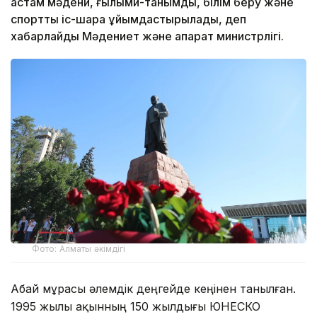
астам мәдени, ғылыми-танымдық, білім беру және
спорттық іс-шара ұйымдастырылады, деп
хабарлайды Мәдениет және ақпарат министрлігі.
Фото: Алматы әкімдігі
Абай мұрасы әлемдік деңгейде кеңінен танылған.
1995 жылы ақынның 150 жылдығы ЮНЕСКО