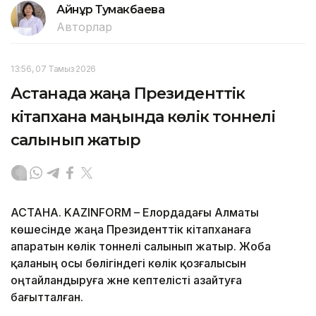
Айнұр Тумакбаева
Авторлар
13:56, 07 Тамыз 2026
Астанада жаңа Президенттік
кітапхана маңында көлік тоннелі
салынып жатыр
АСТАНА. KAZINFORM – Елордадағы Алматы
көшесінде жаңа Президенттік кітапханаға
апаратын көлік тоннелі салынып жатыр. Жоба
қаланың осы бөлігіндегі көлік қозғалысын
оңтайландыруға және кептелісті азайтуға
бағытталған.