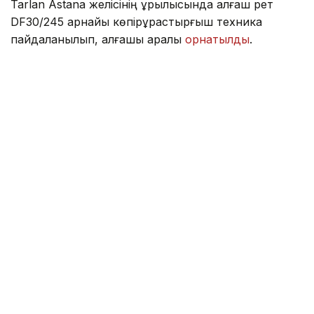
Tarlan Astana желісінің құрылысында алғаш рет
DF30/245 арнайы көпірқұрастырғыш техника
пайдаланылып, алғашқы арқалық
орнатылды
.
Фото: Kazinform