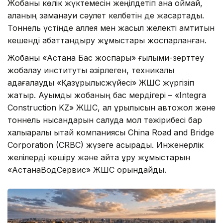
Жобаны көлік жүктемесін жеңілдетіп қана қоймай,
қаланың заманауи сәулет келбетін де жақсартады.
Тоннель үстінде аллея мен жасыл желекті қамтитын
кешенді абаттандыру жұмыстары жоспарланған.
Жобаны «Астана Бас жоспары» ғылыми-зерттеу
жобалау институты әзірлеген, техникалық
қадағалауды «Қазқұрылысжүйесі» ЖШС жүргізіп
жатыр. Ауқымды жобаның бас мердігері – «Integra
Construction KZ» ЖШС, ал құрылысын автожол және
тоннель нысандарын салуда мол тәжірибесі бар
халықаралық қытай компаниясы China Road and Bridge
Corporation (CRBC) жүзеге асырады. Инженерлік
желілерді көшіру және қайта құру жұмыстарын
«АстанаВодСервис» ЖШС орындайды.