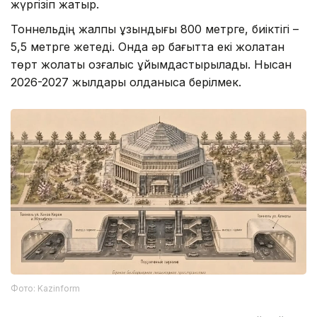
жүргізіп жатыр.
Тоннельдің жалпы ұзындығы 800 метрге, биіктігі –
5,5 метрге жетеді. Онда әр бағытта екі жолақтан
төрт жолақты қозғалыс ұйымдастырылады. Нысан
2026-2027 жылдары қолданысқа берілмек.
Фото: Kazinform