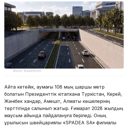
Фото: Kazinform
Айта кетейік, аумағы 108 мың шаршы метр
болатын Президенттік кітапхана Түркістан, Керей,
Жәнібек хандар, Ақмешіт, Алматы көшелерінің
төрттігінде салынып жатыр. Ғимарат 2028 жылдың
маусым айында пайдалануға беріледі. Оның
құрылысын швейцариялық «SPADEA SA» филиалы