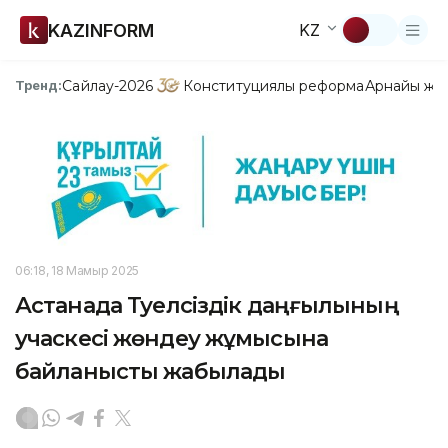
KAZINFORM
KZ
Сайлау-2026
Конституциялық реформа
Арнайы жо
Тренд:
06:18, 18 Мамыр 2025
Астанада Тәуелсіздік даңғылының
учаскесі жөндеу жұмысына
байланысты жабылады