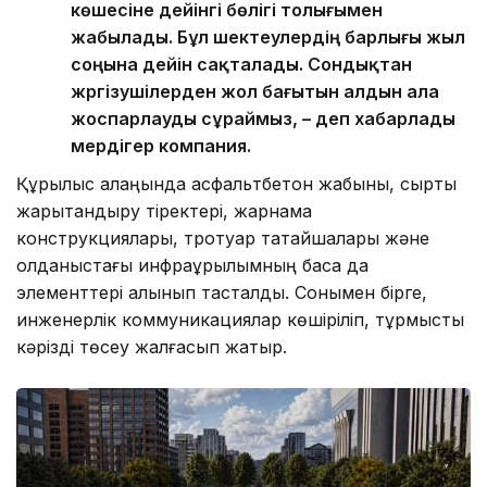
көшесіне дейінгі бөлігі толығымен
жабылады. Бұл шектеулердің барлығы жыл
соңына дейін сақталады. Сондықтан
жүргізушілерден жол бағытын алдын ала
жоспарлауды сұраймыз, – деп хабарлады
мердігер компания.
Құрылыс алаңында асфальтбетон жабыны, сыртқы
жарықтандыру тіректері, жарнама
конструкциялары, тротуар тақтайшалары және
қолданыстағы инфрақұрылымның басқа да
элементтері алынып тасталды. Сонымен бірге,
инженерлік коммуникациялар көшіріліп, тұрмыстық
кәрізді төсеу жалғасып жатыр.