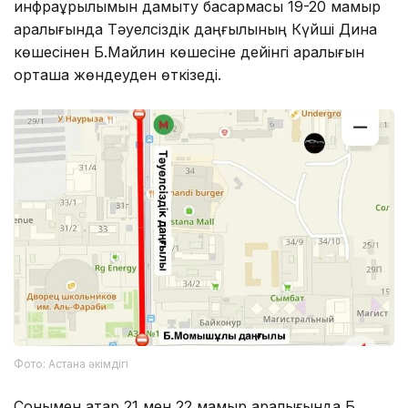
инфрақұрылымын дамыту басқармасы 19-20 мамыр
аралығында Тәуелсіздік даңғылының Күйші Дина
көшесінен Б.Майлин көшесіне дейінгі аралығын
орташа жөндеуден өткізеді.
Фото: Астана әкімдігі
Сонымен қатар 21 мен 22 мамыр аралығында Б.