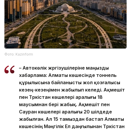
Фото: Kazinform
– Автокөлік жүргізушілеріне маңызды
хабарлама: Алматы көшесінде тоннель
құрылысына байланысты жол қозғалысы
кезең-кезеңімен жабылып келеді. Ақмешіт
пен Түркістан көшелері аралығы 18
маусымнан бері жабық. Ақмешіт пен
Сауран көшелері аралығы 20 шілдеде
жабылған. Ал 15 тамыздан бастап Алматы
көшесінің Мәңгілік Ел даңғылынан Түркістан