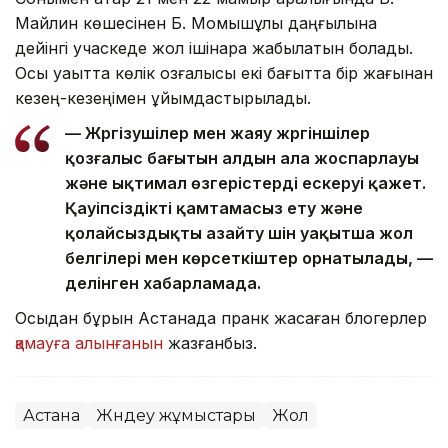
Майлин көшесінен Б. Момышұлы даңғылына
дейінгі учаскеде жол ішінара жабылатын болады.
Осы уақытта көлік қозғалысы екі бағытта бір жағынан
кезең-кезеңімен ұйымдастырылады.
— Жүргізушілер мен жаяу жүргіншілер
қозғалыс бағытын алдын ала жоспарлауы
және ықтимал өзгерістерді ескеруі қажет.
Қауіпсіздікті қамтамасыз ету және
қолайсыздықты азайту үшін уақытша жол
белгілері мен көрсеткіштер орнатылады, —
делінген хабарламада.
Осыдан бұрын Астанада пранк жасаған блогерлер
қамауға алынғанын
жазғанбыз.
Астана
Жөндеу жұмыстары
Жол