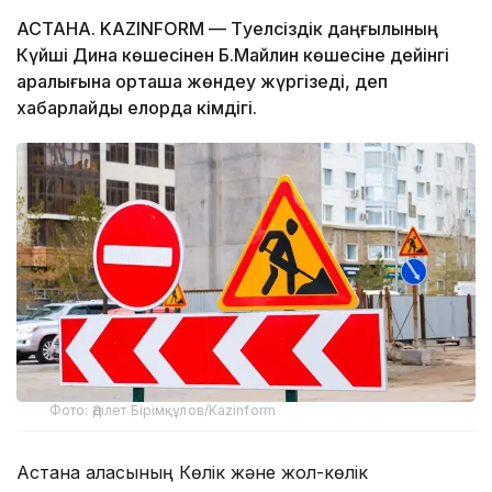
АСТАНА. KAZINFORM — Тәуелсіздік даңғылының
Күйші Дина көшесінен Б.Майлин көшесіне дейінгі
аралығына орташа жөндеу жүргізеді, деп
хабарлайды елорда әкімдігі.
Фото: Әділет Бірімқұлов/Kazinform
Астана қаласының Көлік және жол-көлік