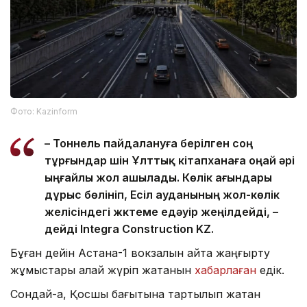
Фото: Kazinform
– Тоннель пайдалануға берілген соң
тұрғындар үшін Ұлттық кітапханаға оңай әрі
ыңғайлы жол ашылады. Көлік ағындары
дұрыс бөлініп, Есіл ауданының жол-көлік
желісіндегі жүктеме едәуір жеңілдейді, –
дейді Integra Construction KZ.
Бұған дейін Астана-1 вокзалын қайта жаңғырту
жұмыстары қалай жүріп жатқанын
хабарлаған
едік.
Сондай-ақ, Қосшы бағытына тартылып жатқан