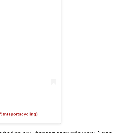
@tntsportscycling)
Үшінші орынды француз велошабандозы Аксель