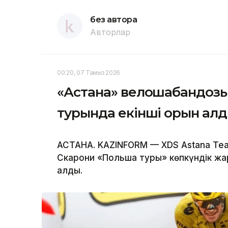
без автора
Авторлар
00:20, 07 Тамыз 2026
«Астана» велошабандоз
турында екінші орын ал
АСТАНА. KAZINFORM — XDS Astana T
Скарони «Польша туры» көпкүндік жа
алды.