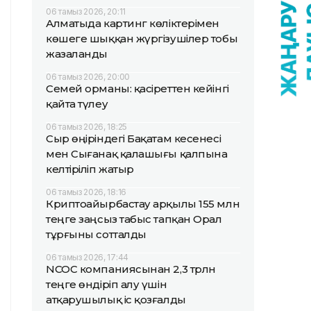
06 тамыз 2026, 20:11
Алматыда картинг көліктерімен
көшеге шыққан жүргізушілер тобы
жазаланды
06 тамыз 2026, 20:00
Семей орманы: қасіреттен кейінгі
қайта түлеу
06 тамыз 2026, 18:25
Сыр өңіріндегі Бақатам кесенесі
мен Сығанақ қалашығы қалпына
келтіріліп жатыр
06 тамыз 2026, 18:16
Криптоайырбастау арқылы 155 млн
теңге заңсыз табыс тапқан Орал
тұрғыны сотталды
06 тамыз 2026, 17:44
NCOC компаниясынан 2,3 трлн
теңге өндіріп алу үшін
атқарушылық іс қозғалды