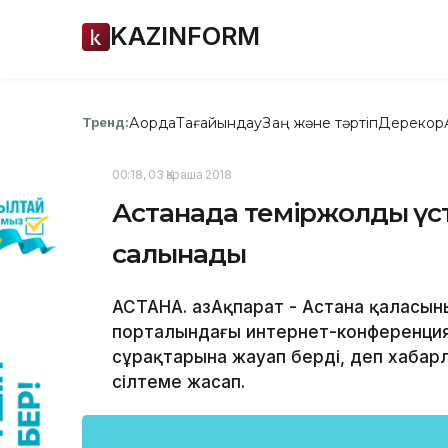
KAZINFORM
Ақорда
Тағайындау
Заң және тәртіп
Дерекқор
Тренд:
00:18, 03 Қараша 2018
Астанада теміржолдың үст
салынады
АСТАНА. ҚазАқпарат - Астана қаласыны
порталындағы интернет-конференция
сұрақтарына жауап берді, деп хабарла
сілтеме жасап.