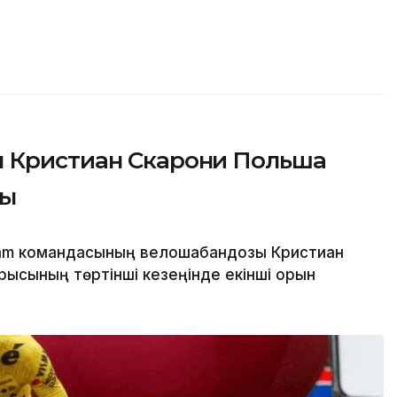
ы Кристиан Скарони Польша
ды
eam командасының велошабандозы Кристиан
рысының төртінші кезеңінде екінші орын