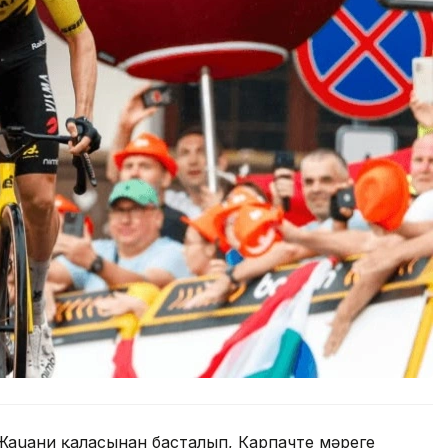
Жаuани қаласынан басталып, Карпачте мәреге