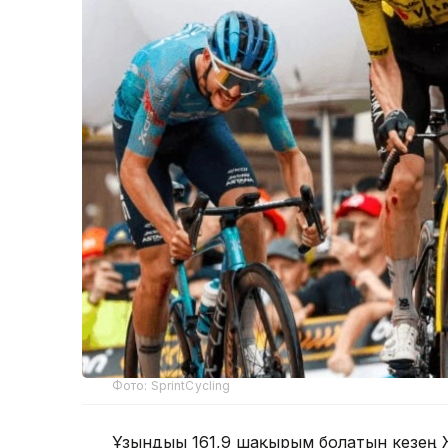
Фото: SprintCycling
Ұзындығы 161,9 шақырым болатын кезең 