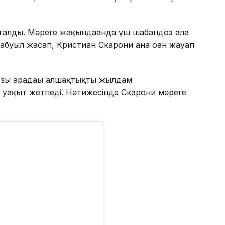
талды. Мәреге жақындағанда үш шабандоз алға
буыл жасап, Кристиан Скарони ғана оған жауап
зы арадағы алшақтықты жылдам
а уақыт жетпеді. Нәтижесінде Скарони мәреге