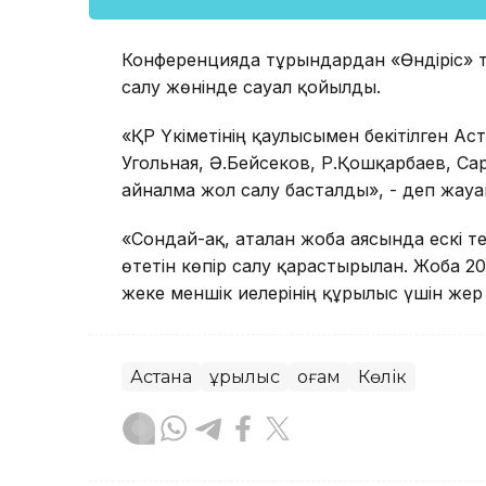
Конференцияда тұрғындардан «Өндіріс» тұ
салу жөнінде сауал қойылды.
«ҚР Үкіметінің қаулысымен бекітілген А
Угольная, Ә.Бейсеков, Р.Қошқарбаев, С
айналма жол салу басталды», - деп жауап 
«Сондай-ақ, аталған жоба аясында ескі 
өтетін көпір салу қарастырылған. Жоба 2
жеке меншік иелерінің құрылыс үшін жер 
Астана
Құрылыс
Қоғам
Көлік