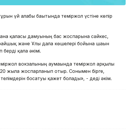
рғын үй алабы бағытында теміржол үстіне көпір
стана қаласы дамуының бас жоспарына сәйкес,
арайшық және Ұлы дала көшелері бойына шағын
берді қала әкімі.
теміржол вокзалының аумағында темiржол арқылы
020 жылға жоспарланып отыр. Сонымен бірге,
телімдерін босатуы қажет болады», - деді әкім.