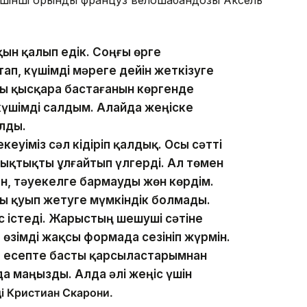
ақын қалып едік. Соңғы өрге
п, күшімді мәреге дейін жеткізуге
 қысқара бастағанын көргенде
үшімді салдым. Алайда жеңіске
лды.
еуіміз сәл кідіріп қалдық. Осы сәтті
ықтықты ұлғайтып үлгерді. Ал төмен
н, тәуекелге бармауды жөн көрдім.
 қуып жетуге мүмкіндік болмады.
с істеді. Жарыстың шешуші сәтіне
ір өзімді жақсы формада сезініп жүрмін.
 есепте басты қарсыластарымнан
а маңызды. Алда әлі жеңіс үшін
ді Кристиан Скарони.