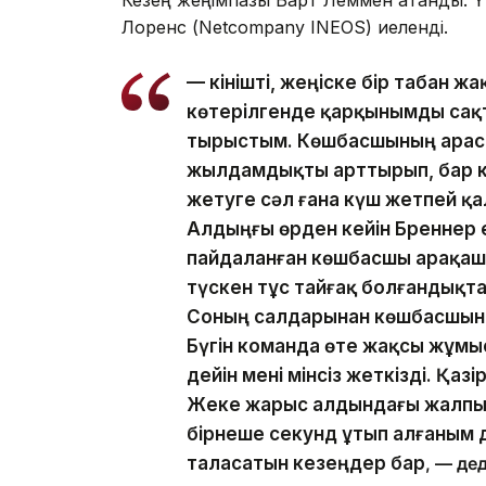
Лоренс (Netcompany INEOS) иеленді.
— Өкінішті, жеңіске бір табан ж
көтерілгенде қарқынымды сақта
тырыстым. Көшбасшының арасы
жылдамдықты арттырып, бар к
жетуге сәл ғана күш жетпей қа
Алдыңғы өрден кейін Бреннер ек
пайдаланған көшбасшы арақаш
түскен тұс тайғақ болғандықта
Соның салдарынан көшбасшыны
Бүгін команда өте жақсы жұмы
дейін мені мінсіз жеткізді. Қаз
Жеке жарыс алдындағы жалпы
бірнеше секунд ұтып алғаным д
таласатын кезеңдер бар
, — де