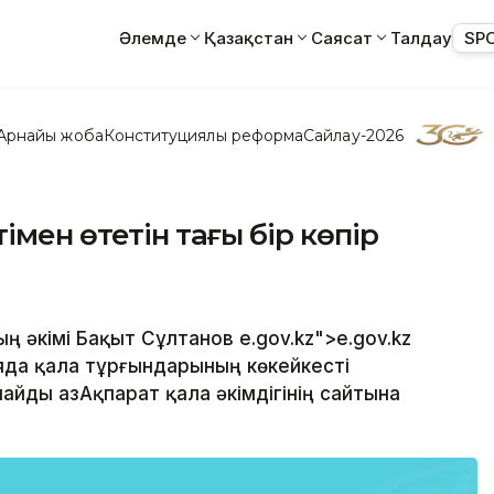
Әлемде
Қазақстан
Саясат
Талдау
SP
Арнайы жоба
Конституциялық реформа
Сайлау-2026
імен өтетін тағы бір көпір
ң әкімі Бақыт Сұлтанов e.gov.kz">e.gov.kz
да қала тұрғындарының көкейкесті
йды ҚазАқпарат қала әкімдігінің сайтына