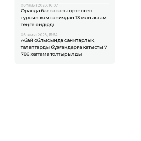
06 тамыз 2026, 16:07
Оралда баспанасы өртенген
тұрғын компаниядан 13 млн астам
теңге өндірді
06 тамыз 2026, 15:54
Абай облысында санитарлық
талаптарды бұзғандарға қатысты 7
786 хаттама толтырылды