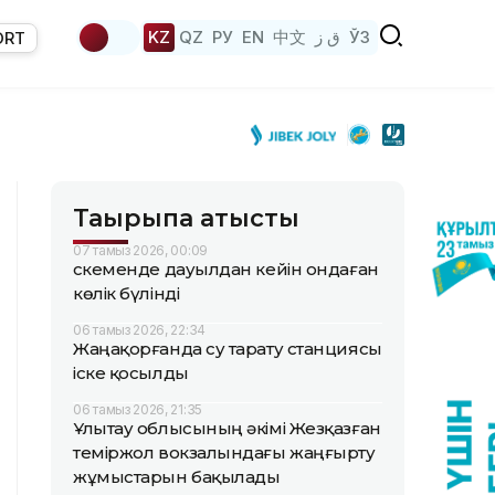
KZ
QZ
РУ
EN
中文
ق ز
ЎЗ
ORT
Тақырыпқа қатысты
07 тамыз 2026, 00:09
Өскеменде дауылдан кейін ондаған
көлік бүлінді
06 тамыз 2026, 22:34
Жаңақорғанда су тарату станциясы
іске қосылды
06 тамыз 2026, 21:35
Ұлытау облысының әкімі Жезқазған
теміржол вокзалындағы жаңғырту
жұмыстарын бақылады