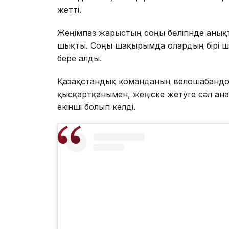
жетті.
Жеңімпаз жарыстың соңғы бөлігінде анық
шықты. Соңғы шақырымда олардың бірі ша
бере алды.
Қазақстандық команданың велошабандо
қысқартқанымен, жеңіске жетуге сәл ған
екінші болып келді.