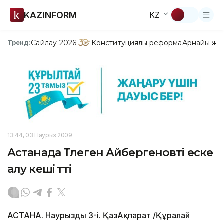
KAZINFORM
KZ
Сайлау-2026
Конституциялық реформа
Арнайы жо
Тренд:
13:44, 03 Наурыз 2009
Астанада Төлеген Айбергеновті еске
алу кеші өтті
АСТАНА. Наурыздың 3-і. ҚазАқпарат /Құралай