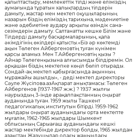
қалыптастыру, мемлекеттік тілді және еліміздің
аумағында тұратын халықтардың тілдерін
дамыту, жастар мен мектеп оқушыларының
назарын біздің еліміздің тарихына, мәдениетіне
және әдебиетіне аудару арқылы өзіндік сана-
сезімдерін дамыту. Салтанатты кешке Білім және
Тілдерді дамыту басқармаларының, қала
әкімдігінің өкілдері қатысты.«Біз әр көктемді
ақын Төлеген Айбергеновтің туған күнімен
қарсы аламыз. Мен Т.Айбергеновтің қызы ?
Айнар Төлегенқызына алғысымды білдіремін. Ол
әрқашан біздің мектепке көңіл бөліп отырады.
Сондай-ақ мектеп қабырғасында ақынның
мұражайы ашылды», - деді мектеп директоры
Сәуле Жүсіпова.ҚазАқпарат анықтамасы: Төлеген
Айбергенов (1937-1967 ж.ж.) ? 1937 жылғы
наурыздың 3-інде Қарақалпақстанның Қоңырат
ауданында туған. 1959 жылы Ташкент
педагогикалық институтын бітірді. 1959-1962
жылдары Қоңырат ауданындағы орта мектепте
мұғалім, 1962-1965 жылдары Шымкент
облысының Сарыағаш ауданындағы кешкі
жастар мектебінде директор болды, 1965 жылдан
Қазақстан Жазушылар одағы жанындағы