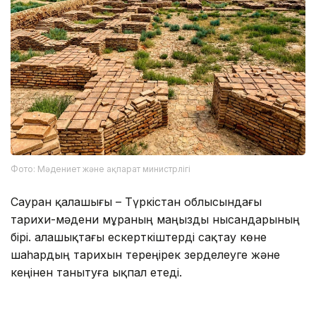
Фото: Мәдениет және ақпарат министрлігі
Сауран қалашығы – Түркістан облысындағы
тарихи-мәдени мұраның маңызды нысандарының
бірі. Қалашықтағы ескерткіштерді сақтау көне
шаһардың тарихын тереңірек зерделеуге және
кеңінен танытуға ықпал етеді.