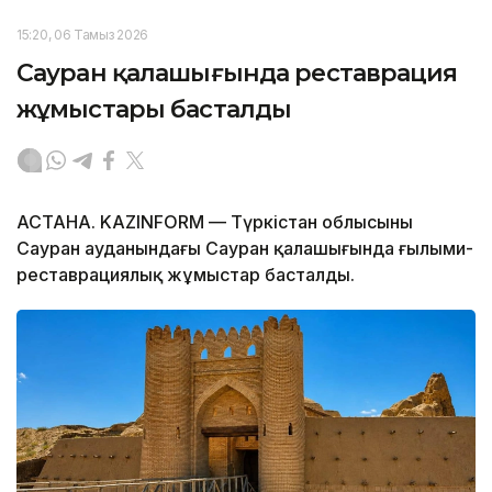
15:20, 06 Тамыз 2026
Сауран қалашығында реставрация
жұмыстары басталды
АСТАНА. KAZINFORM — Түркістан облысының
Сауран ауданындағы Сауран қалашығында ғылыми-
реставрациялық жұмыстар басталды.