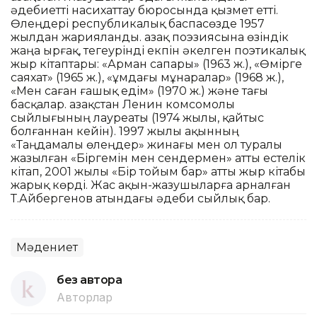
әдебиетті насихаттау бюросында қызмет етті.
Өлеңдері республикалық баспасөзде 1957
жылдан жарияланды. Қазақ поэзиясына өзіндік
жаңа ырғақ, тегеурінді екпін әкелген поэтикалық
жыр кітаптары: «Арман сапары» (1963 ж.), «Өмірге
саяхат» (1965 ж.), «Құмдағы мұнаралар» (1968 ж.),
«Мен саған ғашық едім» (1970 ж.) және тағы
басқалар. Қазақстан Ленин комсомолы
сыйлығының лауреаты (1974 жылы, қайтыс
болғаннан кейін). 1997 жылы ақынның
«Таңдамалы өлеңдер» жинағы мен ол туралы
жазылған «Біргемін мен сендермен» атты естелік
кітап, 2001 жылы «Бір тойым бар» атты жыр кітабы
жарық көрді. Жас ақын-жазушыларға арналған
Т.Айбергенов атындағы әдеби сыйлық бар.
Мәдениет
без автора
Авторлар