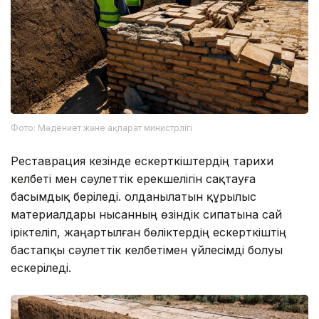
Фото: Мәдениет және ақпарат министрлігі
Реставрация кезінде ескерткіштердің тарихи
келбеті мен сәулеттік ерекшелігін сақтауға
басымдық беріледі. Қолданылатын құрылыс
материалдары нысанның өзіндік сипатына сай
іріктеліп, жаңартылған бөліктердің ескерткіштің
бастапқы сәулеттік келбетімен үйлесімді болуы
ескеріледі.