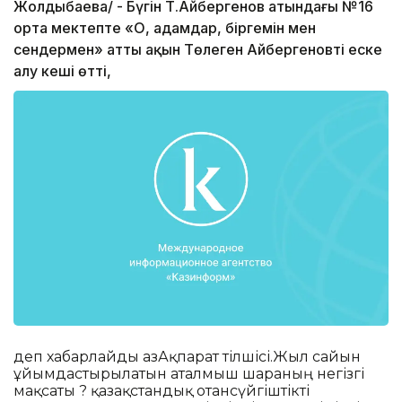
Жолдыбаева/ - Бүгін Т.Айбергенов атындағы №16
орта мектепте «О, адамдар, біргемін мен
сендермен» атты ақын Төлеген Айбергеновті еске
алу кеші өтті,
деп хабарлайды ҚазАқпарат тілшісі.Жыл сайын
ұйымдастырылатын аталмыш шараның негізгі
мақсаты ? қазақстандық отансүйгіштікті