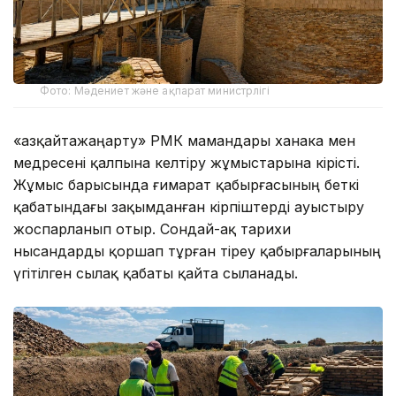
Фото: Мәдениет және ақпарат министрлігі
«Қазқайтажаңарту» РМК мамандары ханака мен
медресені қалпына келтіру жұмыстарына кірісті.
Жұмыс барысында ғимарат қабырғасының беткі
қабатындағы зақымданған кірпіштерді ауыстыру
жоспарланып отыр. Сондай-ақ тарихи
нысандарды қоршап тұрған тіреу қабырғаларының
үгітілген сылақ қабаты қайта сыланады.