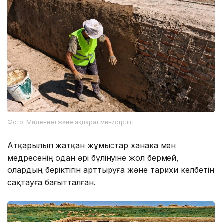
Фото: Мәдениет және ақпарат министрлігі
Атқарылып жатқан жұмыстар ханака мен
медресенің одан әрі бүлінуіне жол бермей,
олардың беріктігін арттыруға және тарихи келбетін
сақтауға бағытталған.