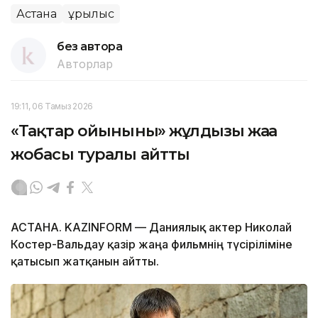
Астана
Құрылыс
без автора
Авторлар
19:11, 06 Тамыз 2026
«Тақтар ойынының» жұлдызы жаңа
жобасы туралы айтты
АСТАНА. KAZINFORM — Даниялық актер Николай
Костер-Вальдау қазір жаңа фильмнің түсіріліміне
қатысып жатқанын айтты.