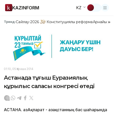
KAZINFORM
KZ
Сайлау-2026
Конституциялық реформа
Арнайы жо
Тренд:
01:10, 05 Қараша 2014
Астанада тұңғыш Еуразиялық
құрылыс саласы конгресі өтеді
АСТАНА. ҚазАқпарат - Қазақстанның бас шаһарында