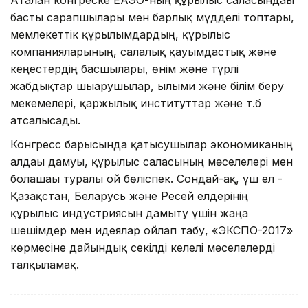
басты сарапшылары мен барлық мүдделі топтары,
мемлекеттік құрылымдардың, құрылыс
компанияларының, салалық қауымдастық және
кеңестердің басшылары, өнім және түрлі
жабдықтар шығарушылар, ғылыми және білім беру
мекемелері, қаржылық институттар және т.б
атсалысады.
Конгресс барысында қатысушылар экономиканың
алдағы дамуы, құрылыс саласының мәселелері мен
болашағы туралы ой бөліспек. Сондай-ақ, үш ел -
Қазақстан, Беларусь және Ресей елдерінің
құрылыс индустриясын дамыту үшін жаңа
шешімдер мен идеялар ойлап табу, «ЭКСПО-2017»
көрмесіне дайындық секілді келелі мәселелерді
талқыламақ.