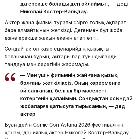
да ерекше болады деп ойлаймын, — деді
Николай Костер-Вальдау.
Актер жаңа фильмі туралы әзірге толық ақпарат
бере алмайтынын жеткізді. Дегенмен бұл жоба
өзіне ерекше жақын екенін атап өтті.
Сондай-ақ ол қазір сценарийдің қызықты
болғанынан бұрын, айтары бар туындыларды
таңдауға мән беретінін жасрмады.
— Мен үшін фильмнің жай ғана қызық
болғаны жеткіліксіз. Оның көрерменге
ой салғанын, белгілі бір мәселені
көтергенін қалаймын. Сондықтан осындай
жобаларға қатысуға тырысамын, — деді
актер.
Бұған дейін Comic Con Astana 2026 фестивалінің
қонағы, даниялық актер Николай Костер-Вальдау