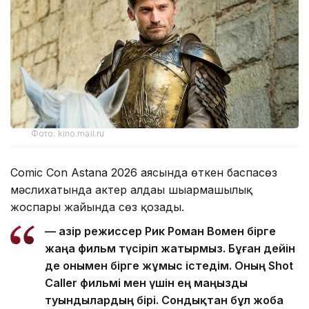
Фото: kino.mail.ru
Comic Con Astana 2026 аясында өткен баспасөз
мәслихатында актер алдағы шығармашылық
жоспары жайында сөз қозғады.
— Қазір режиссер Рик Роман Вомен бірге
жаңа фильм түсіріп жатырмыз. Бұған дейін
де онымен бірге жұмыс істедім. Оның Shot
Caller фильмі мен үшін ең маңызды
туындылардың бірі. Сондықтан бұл жоба