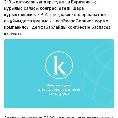
2-3 желтоқсан күндері тұңғыш Еуразиялық
құрылыс саласы конгресі өтеді. Шара
құрылтайшысы - ҚР Ұлттық кәсіпкерлер палатасы,
ал ұйымдастырушысы - «ҚазЭкспоСервис» көрме
компаниясы, деп хабарлайды конгрестің баспасөз
қызметі.
Аталған конгреске ЕАЭО-ның құрылыс саласындағы