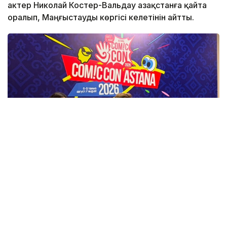
актер Николай Костер-Вальдау Қазақстанға қайта
оралып, Маңғыстауды көргісі келетінін айтты.
Фото: Назерке Сүйіндік/Kazinform
Бұл туралы актер Comic Con Astana 2026 аясында
өткен баспасөз мәжілісінде айтып берді.