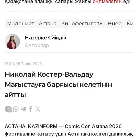
Қазақстанға алғашқы сапары жайлы
әңгімелеген
еді.
Мәдениет
Астана
Кинофестиваль
Өнер
Кин
Назерке Сүйіндік
Авторлар
18:50, 06 Тамыз 2026
Николай Костер-Вальдау
Маңғыстауға барғысы келетінін
айтты
АСТАНА. KAZINFORM — Comic Con Astana 2026
фестиваліне қатысу үшін Астанаға келген даниялық