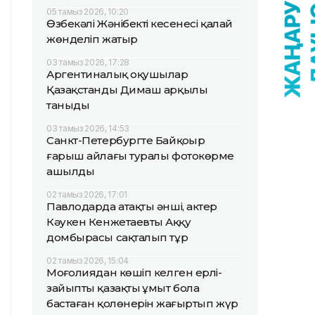
05 тамыз 2026, 10:20
Өзбекәлі Жәнібектің кесенесі қалай
жөнделіп жатыр
03 тамыз 2026, 17:28
Аргентиналық оқушылар
Қазақстанды Димаш арқылы
таныды
03 тамыз 2026, 14:53
Санкт-Петербургте Байқоңыр
ғарыш айлағы туралы фотокөрме
ашылды
02 тамыз 2026, 17:01
Павлодарда атақты әнші, актер
Кәукен Кенжетаевтың Аққу
домбырасы сақталып тұр
02 тамыз 2026, 15:04
Моңғолиядан көшіп келген ерлі-
зайыпты қазақтың ұмыт бола
бастаған қолөнерін жаңғыртып жүр