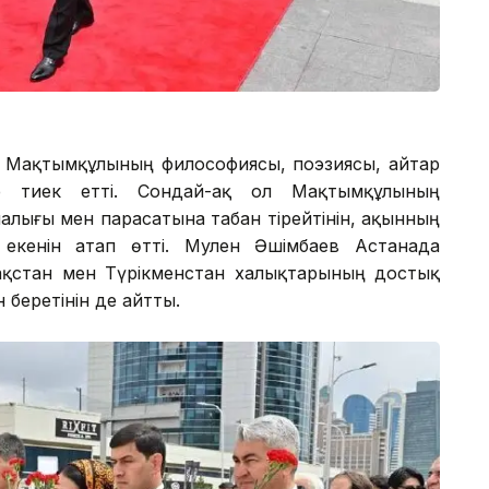
н Мақтымқұлының философиясы, поэзиясы, айтар
е тиек етті. Сондай-ақ ол Мақтымқұлының
лығы мен парасатына табан тірейтінін, ақынның
 екенін атап өтті. Мәулен Әшімбаев Астанада
ақстан мен Түрікменстан халықтарының достық
н беретінін де айтты.