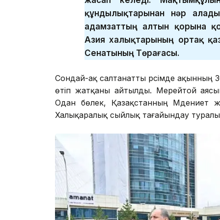
құндылықтарынан нәр алады
адамзаттың алтын қорына қ
Азия халықтарының ортақ қаз
Сенатының Төрағасы.
Сондай-ақ салтанатты рәсімде ақынның 
өтіп жатқаны айтылды. Мерейтой аяс
Одан бөлек, Қазақстанның Мәдениет ж
Халықаралық сыйлық тағайындау туралы 