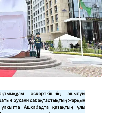
ақтымқұлы ескерткішінің ашылуы
атын рухани сабақтастықтың жарқын
ы уақытта Ашхабадта қазақтың ұлы