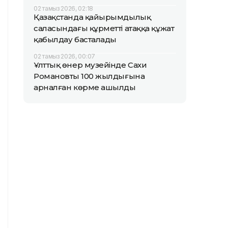
02 тамыз 2026, 02:18
Қазақстанда қайырымдылық
саласындағы құрметті атаққа құжат
қабылдау басталады
02 тамыз 2026, 00:07
Ұлттық өнер музейінде Сахи
Романовтың 100 жылдығына
арналған көрме ашылды