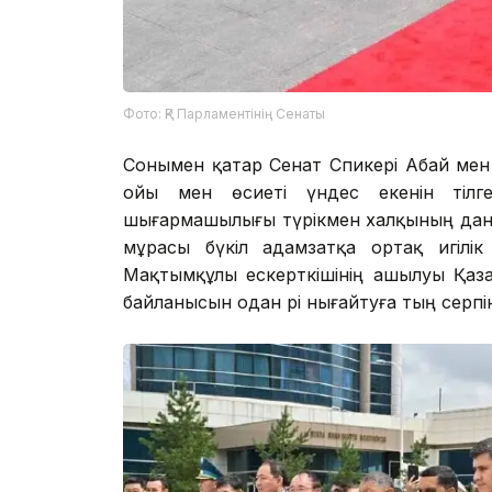
Фото: ҚР Парламентінің Сенаты
Сонымен қатар Сенат Спикері Абай ме
ойы мен өсиеті үндес екенін тілг
шығармашылығы түрікмен халқының дана
мұрасы бүкіл адамзатқа ортақ игілік
Мақтымқұлы ескерткішінің ашылуы Қаз
байланысын одан әрі нығайтуға тың серпі