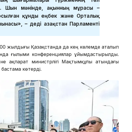
. Шын мәнінде, ақынның мұрасы –
осылған құнды еңбек және Орталық
ынасы», – деді Қазақстан Парламенті
300 жылдығы Қазақстанда да кең көлемде аталып
ында ғылыми конференциялар ұйымдастырылды.
әне ақпарат министрлігі Мақтымқұлы атындағы
бастама көтерді.