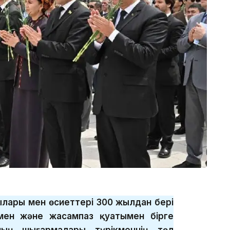
лары мен өсиеттері 300 жылдан бері
мен және жасампаз қуатымен бірге
ның шығармалары түрікменнің төл