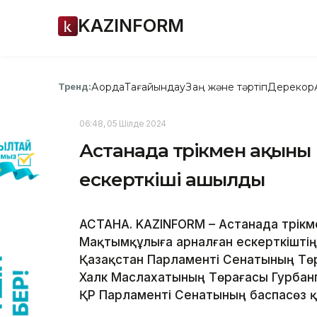
KAZINFORM
Ақорда
Тағайындау
Заң және тәртіп
Дерекқор
Тренд:
06:48, 05 Шілде 2024
Астанада түрікмен ақын
ескерткіші ашылды
АСТАНА. KAZINFORM – Астанада түрік
Мақтымқұлыға арналған ескерткіштің 
Қазақстан Парламенті Сенатының Төр
Халк Маслахатының Төрағасы Гурбан
ҚР Парламенті Сенатының баспасөз қ