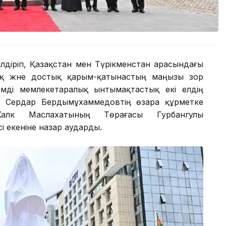
ілдіріп, Қазақстан мен Түрікменстан арасындағы
қ және достық қарым-қатынастың маңызы зор
иімді мемлекетаралық ынтымақтастық екі елдің
 Сердар Бердымұхаммедовтің өзара құрметке
Халк Маслахатының Төрағасы Гурбангулы
сі екеніне назар аударды.