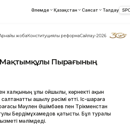
Әлемде
Қазақстан
Саясат
Талдау
SP
Арнайы жоба
Конституциялық реформа
Сайлау-2026
ы Мақтымқұлы Пырағының
мен халқының ұлы ойшылы, көрнекті ақын
салтанатты ашылу рәсімі өтті. Іс-шараға
ағасы Мәулен Әшімбаев пен Түрікменстан
гулы Бердімұхамедов қатысты. Бұл туралы
ызметі мәлімдеді.