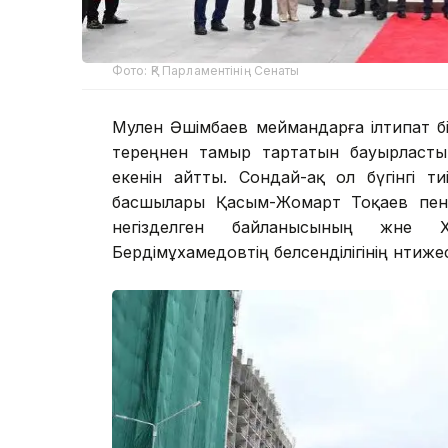
Фото: ҚР Парламентінің Сенаты
Мәулен Әшімбаев меймандарға ілтипат б
тереңнен тамыр тартатын бауырласты
екенін айтты. Сондай-ақ ол бүгінгі т
басшылары Қасым-Жомарт Тоқаев пен
негізделген байланысының және 
Бердімұхамедовтің белсенділігінің нәтиже