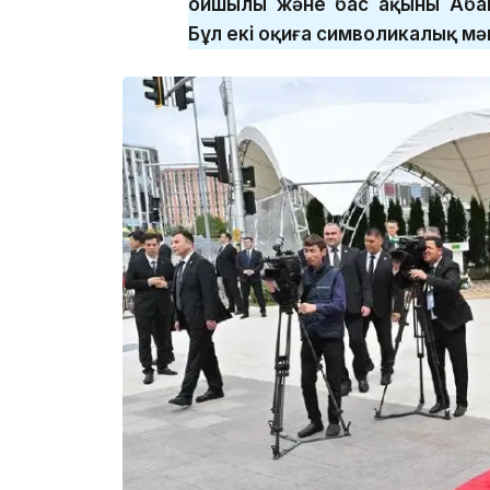
ойшылы және бас ақыны Абай
Бұл екі оқиға символикалық мә