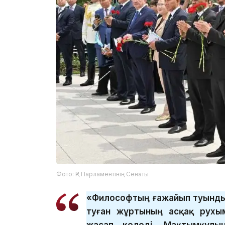
Фото: ҚР Парламентінің Сенаты
«Философтың ғажайып туынды
туған жұртының асқақ рухы
жасап келеді. Мақтымқұлы