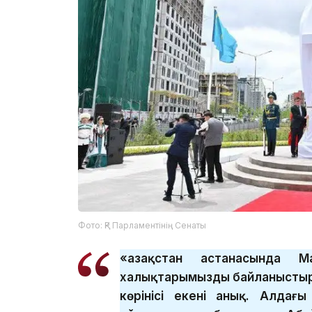
Фото: ҚР Парламентінің Сенаты
«Қазақстан астанасында М
халықтарымызды байланыстыр
көрінісі екені анық. Алдағ