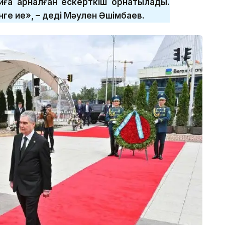
ға арналған ескерткіш орнатылады.
нге ие», – деді Мәулен Әшімбаев.