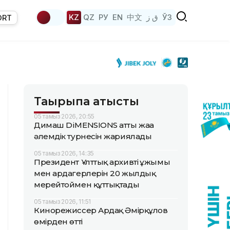
KZ
QZ
РУ
EN
中文
ق ز
ЎЗ
ORT
Тақырыпқа қатысты
05 тамыз 2026, 20:55
Димаш DiMENSIONS атты жаңа
әлемдік турнесін жариялады
05 тамыз 2026, 14:35
Президент Ұлттық архивтің ұжымы
мен ардагерлерін 20 жылдық
мерейтоймен құттықтады
05 тамыз 2026, 11:51
Кинорежиссер Ардақ Әмірқұлов
өмірден өтті