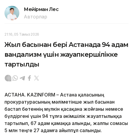
Мейірман Лес
Авторлар
21:16, 05 Тамыз 2026
Жыл басынан бері Астанада 94 адам
вандализм үшін жауапкершілікке
тартылды
АСТАНА. KAZINFORM – Астана қаласының
прокуратурасының мәліметінше жыл басынан
бастап бөтеннің мүлкін қасақана жойғаны немесе
бүлдіргені үшін 94 тұлға әкімшілік жауаптылыққа
тартылып, 67 адам қамаққа алынды, жалпы сомасы
5 млн теңге 27 адамға айыппұл салынды.