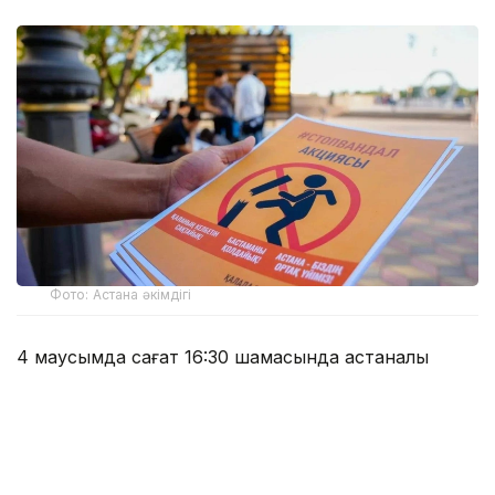
Фото: Астана әкімдігі
4 маусымда сағат 16:30 шамасында астаналық
тұрғын мас күйінде полиция бөлімінде есіктің
әйнегін қасақана сындырып, 90 мың теңге сомасына
шығын келтірген. Ол 10 тәулікке қамаққа алынды.
Басқа жағдайда 38 жастағы қала тұрғыны Шейх