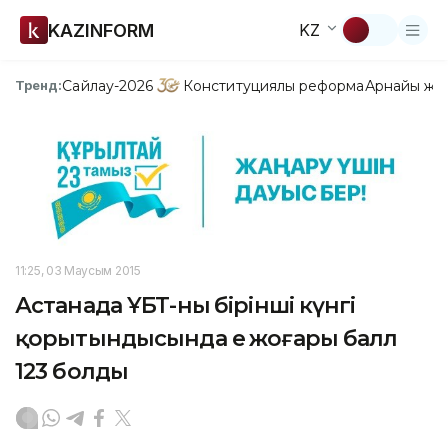
KAZINFORM
KZ
Сайлау-2026
Конституциялық реформа
Арнайы жо
Тренд:
11:25, 03 Маусым 2015
Астанада ҰБТ-ның бірінші күнгі
қорытындысында ең жоғары балл
123 болды