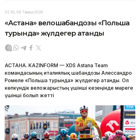
02:35, 06 Тамыз 2026
«Астана» велошабандозы «Польша
турында» жүлдегер атанды
АСТАНА. KAZINFORM — XDS Astana Team
командасының италиялық шабандозы Алессандро
Ромеле «Польша турында» жүлдегер атанды. Ол
көпкүндік веложарыстың үшінші кезеңінде мәреге
үшінші болып жетті