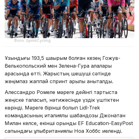
Фото: SprintCycling
Ұзындығы 193,5 шақырым болған кезең Гожув-
Велькопольский мен Зелена-Гура қалалары
арасында өтті. Жарыстың шешуші сәтінде
жеңімпаз жаппай спринт арқылы анықталды.
Алессандро Ромеле мәреге дейінгі тартыста
жеңіске таласып, нәтижесінде үздік үштіктен
көрінді. Мәреге бірінші болып Lidl-Trek
командасының италиялық шабандозы Джонатан
Милан келсе, екінші орынды EF Education-EasyPost
сапындағы ұлыбританиялық Ноа Хоббс иеленді.