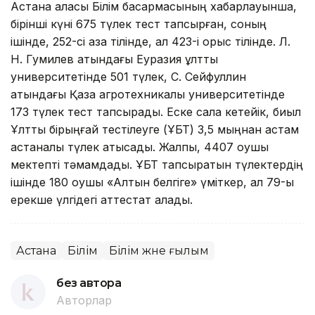
Астана қаласы Білім басқармасының хабарлауынша,
бірінші күні 675 түлек тест тапсырған, соның
ішінде, 252-сі қазақ тілінде, ал 423-і орыс тілінде. Л.
Н. Гумилев атындағы Еуразия ұлттық
университетінде 501 түлек, С. Сейфуллин
атындағы Қазақ агротехникалық университетінде
173 түлек тест тапсырады. Еске сала кетейік, биыл
Ұлттық бірыңғай тестілеуге (ҰБТ) 3,5 мыңнан астам
астаналық түлек қатысады. Жалпы, 4407 оқушы
мектепті тәмамдады. ҰБТ тапсыратын түлектердің
ішінде 180 оқушы «Алтын белгіге» үміткер, ал 79-ы
ерекше үлгідегі аттестат алады.
Астана
Білім
Білім және ғылым
без автора
Авторлар