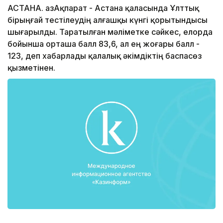
АСТАНА. ҚазАқпарат - Астана қаласында Ұлттық
бірыңғай тестілеудің алғашқы күнгі қорытындысы
шығарылды. Таратылған мәліметке сәйкес, елорда
бойынша орташа балл 83,6, ал ең жоғары балл -
123, деп хабарлады қалалық әкімдіктің баспасөз
қызметінен.