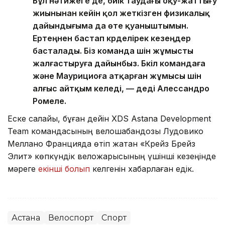
Бұл нәтижеге де, биік таудағы оқу-жаттығу
жиынынан кейін қол жеткізген физикалық
дайындығыма да өте қуаныштымын.
Ертеңнен бастап күрделірек кезеңдер
басталады. Біз команда үшін жұмысты
жалғастыруға дайынбыз. Бүкіл командаға
және Маурициоға атқарған жұмысы үшін
алғыс айтқым келеді, — деді Алессандро
Ромеле.
Еске салайық, бұған дейін XDS Astana Development
Team командасының велошабандозы Лудовико
Меллано Францияда өтіп жатқан «Крейз Брейз
Элит» көпкүндік веложарысының үшінші кезеңінде
мәреге
екінші болып
келгенін хабарлаған едік.
Астана
Велоспорт
Спорт