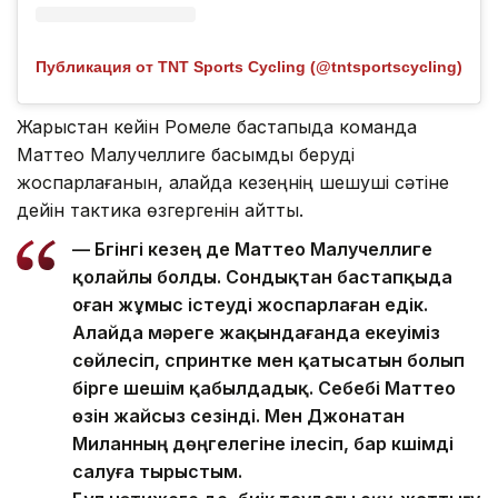
Публикация от TNT Sports Cycling (@tntsportscycling)
Жарыстан кейін Ромеле бастапқыда команда
Маттео Малучеллиге басымдық беруді
жоспарлағанын, алайда кезеңнің шешуші сәтіне
дейін тактика өзгергенін айтты.
— Бүгінгі кезең де Маттео Малучеллиге
қолайлы болды. Сондықтан бастапқыда
оған жұмыс істеуді жоспарлаған едік.
Алайда мәреге жақындағанда екеуіміз
сөйлесіп, спринтке мен қатысатын болып
бірге шешім қабылдадық. Себебі Маттео
өзін жайсыз сезінді. Мен Джонатан
Миланның дөңгелегіне ілесіп, бар күшімді
салуға тырыстым.