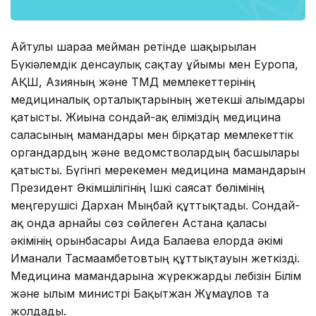
Айтулы шараға мейман ретінде шақырылған
Бүкіәлемдік денсаулық сақтау ұйымы мен Еуропа,
АҚШ, Азияның және ТМД мемлекеттерінің
медициналық орталықтарының жетекші ғалымдары
қатысты. Жиынға сондай-ақ еліміздің медицина
саласының мамандары мен бірқатар мемлекеттік
органдардың және ведомстволардың басшылары
қатысты. Бүгінгі мерекемен медицина мамандарын
Президент Әкімшілігінің Ішкі саясат бөлімінің
меңгерушісі Дархан Мыңбай құттықтады. Сондай-
ақ онда арнайы сөз сөйлеген Астана қаласы
әкімінің орынбасары Аида Балаева елорда әкімі
Иманғали Тасмағамбетовтың құттықтауын жеткізді.
Медицина мамандарына жүрекжарды лебізін Білім
және ғылым министрі Бақытжан Жұмағұлов та
жолдады.