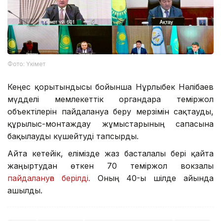
Фото: Үкімет
Кеңес қорытындысы бойынша Нұрлыбек Нәлібаев
мүдделі мемлекеттік органдарға теміржол
объектілерін пайдалануға беру мерзімін сақтауды,
құрылыс-монтаждау жұмыстарының сапасына
бақылауды күшейтуді тапсырды.
Айта кетейік, елімізде жаз басталғалы бері қайта
жаңғыртудан өткен 70 теміржол вокзалы
пайдалануға берілді.
Оның 40-ы шілде айында
ашылды.