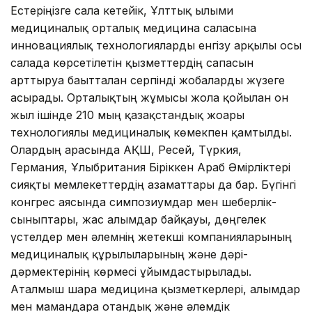
Естеріңізге сала кетейік, Ұлттық ғылыми
медициналық орталық медицина саласына
инновациялық технологияларды енгізу арқылы осы
салада көрсетілетін қызметтердің сапасын
арттыруға бағытталған серпінді жобаларды жүзеге
асырады. Орталықтың жұмысы жолға қойылған он
жыл ішінде 210 мың қазақстандық жоғары
технологиялы медициналық көмекпен қамтылды.
Олардың арасында АҚШ, Ресей, Түркия,
Германия, Ұлыбритания Біріккен Араб Әмірліктері
сияқты мемлекеттердің азаматтары да бар. Бүгінгі
конгрес аясында симпозиумдар мен шеберлік-
сыныптары, жас ғалымдар байқауы, дөңгелек
үстелдер мен әлемнің жетекші компанияларының
медициналық құрылғыларының және дәрі-
дәрмектерінің көрмесі ұйымдастырылады.
Аталмыш шара медицина қызметкерлері, ғалымдар
мен мамандарға отандық және әлемдік