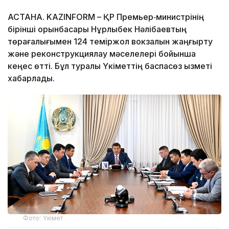
АСТАНА. KAZINFORM – ҚР Премьер‑министрінің
бірінші орынбасары Нұрлыбек Нәлібаевтың
төрағалығымен 124 теміржол вокзалын жаңғырту
және реконструкциялау мәселелері бойынша
кеңес өтті. Бұл туралы Үкіметтің баспасөз қызметі
хабарлады.
Фото: Үкімет