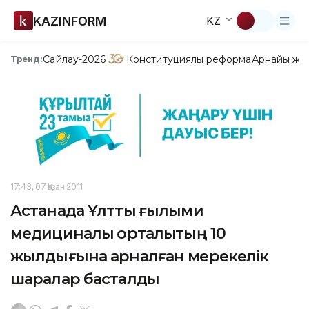
KAZINFORM
KZ
Сайлау-2026
Конституциялық реформа
Арнайы жо
Тренд:
17:43, 07 Қазан 2011
Астанада Ұлттық ғылыми
медициналық орталықтың 10
жылдығына арналған мерекелік
шаралар басталды