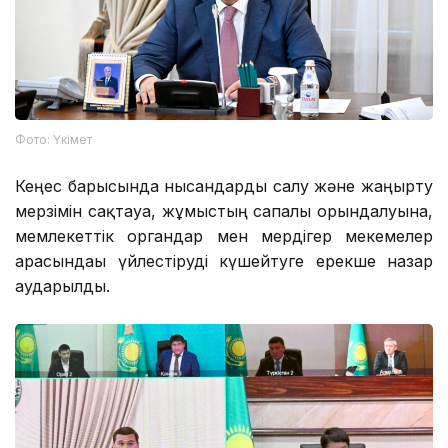
Фото: Үкімет
Кеңес барысында нысандарды салу және жаңғырту
мерзімін сақтауға, жұмыстың сапалы орындалуына,
мемлекеттік органдар мен мердігер мекемелер
арасындағы үйлестіруді күшейтуге ерекше назар
аударылды.