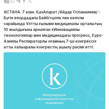
АСТАНА. 7 қазан. ҚазАқпарат /Айдар Оспаналиев/ -
Бүгін елордадағы Бейбітшілік пен келісім
сарайында Ұлттық ғылыми медициналық орталықтың
10 жылдығына арналған «Инновациялық
технологиялар мен медицинадағы прогресс, Еуро-
Азиялық Респираторлық қоғамның 7-ші конгрессі»
атты халықаралық конгрестің ашылу рәсімі өтті.