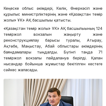
Кеңеске облыс әкімдері, Көлік, Өнеркәсіп және
құрылыс министрліктерінің және «Қазақстан темір
жолы» ҰК» АҚ басшылығы қатысты.
«Қазақстан темір жолы» ҰК» АҚ басшылығының 124
теміржол вокзалын жаңғырту және
реконструкциялау барысы туралы, Атырау,
Ақтөбе, Маңғыстау, Абай облыстары әкімдерінің
баяндамалары тыңдалды. Бүгінгі таңда 71
теміржол вокзалы пайдалануға берілді. Қалған
нысандар бойынша жұмыстар бекітілген кестеге
сәйкес жалғасады.