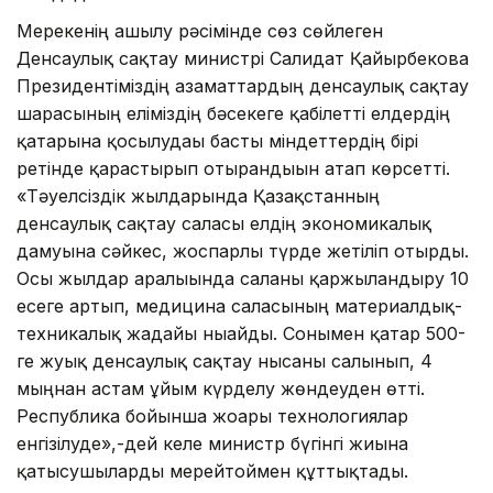
Мерекенің ашылу рәсімінде сөз сөйлеген
Денсаулық сақтау министрі Салидат Қайырбекова
Президентіміздің азаматтардың денсаулық сақтау
шарасының еліміздің бәсекеге қабілетті елдердің
қатарына қосылудағы басты міндеттердің бірі
ретінде қарастырып отырғандығын атап көрсетті.
«Тәуелсіздік жылдарында Қазақстанның
денсаулық сақтау саласы елдің экономикалық
дамуына сәйкес, жоспарлы түрде жетіліп отырды.
Осы жылдар аралығында саланы қаржыландыру 10
есеге артып, медицина саласының материалдық-
техникалық жағдайы нығайды. Сонымен қатар 500-
ге жуық денсаулық сақтау нысаны салынып, 4
мыңнан астам ұйым күрделу жөндеуден өтті.
Республика бойынша жоғары технологиялар
енгізілуде»,-дей келе министр бүгінгі жиынға
қатысушыларды мерейтоймен құттықтады.