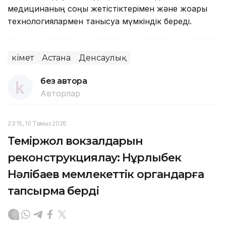
медицинаның соңғы жетістіктерімен және жоғары
технологиялармен танысуға мүмкіндік береді.
Үкімет
Астана
Денсаулық
без автора
Авторлар
23:15, 10 Тамыз 2026
Теміржол вокзалдарын
реконструкциялау: Нұрлыбек
Нәлібаев мемлекеттік органдарға
тапсырма берді