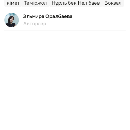
Үкімет
Теміржол
Нұрлыбек Нәлібаев
Вокзал
Эльмира Оралбаева
Авторлар
09:57, 10 Тамыз 2026
Отандық өндірушілерге мемлекеттік
қолдау көлемі артып келеді
АСТАНА. KAZINFORM — Бүгінгі таңда мемлекеттік
қолдау жеңілдетілген қаржыландыру мен
мемлекеттік сатып алудан бастап, ірі
кәсіпорындарды отандық жеткізушілермен жұмыс
істеуге ынталандыруға, өнеркәсіп кооперациясын
дамытуға және қазақстандық өндірушілердің