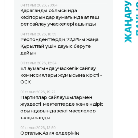
04 тамыз 2026, 20:04
Қарағанды облысында
кәсіпорындар аумағында алғаш
рет сайлау учаскелері ашылды
04 тамыз 2026, 16:55
Респонденттердің 72,3%-ы жаңа
Құрылтай үшін дауыс беруге
дайын
03 тамыз 2026, 12:34
Ел аумағында учаскелік сайлау
комиссиялары жұмысына кірісті -
ОСК
01 тамыз 2026, 19:22
Партиялар сайлаушылармен
жүздесті: мектептерде және өндіріс
орындарында өзекті мәселелер
талқыланды
01 тамыз 2026, 13:50
Орталық Азия елдерінің