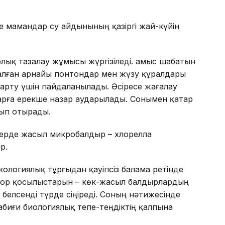
де мамандар су айдынының қазіргі жай-күйін
ық тазалау жұмысы жүргізіледі. Қамыс шабатын
налған арнайы понтондар мен жүзу құралдары
арту үшін пайдаланылады. Әсіресе жағалау
рға ерекше назар аударылады. Сонымен қатар
лып отырады.
лерде жасыл микробалдыр – хлорелла
р.
кологиялық тұрғыдан қауіпсіз балама ретінде
фор қосылыстарын – көк-жасыл балдырлардың
 белсенді түрде сіңіреді. Соның нәтижесінде
биғи биологиялық тепе-теңдіктің қалпына