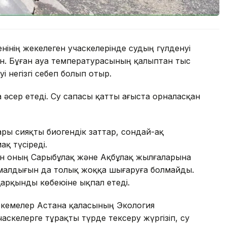
нінің жекелеген учаскелерінде судың гүлденуі
н. Бұған ауа температурасының қалыптан тыс
і негізгі себеп болып отыр.
әсер етеді. Су сапасы қатты ағыста орналасқан
ры сияқты биогендік заттар, сондай-ақ
қ түсіреді.
ен оның Сарыбұлақ және Ақбұлақ жылғаларына
ималдығын да толық жоққа шығаруға болмайды.
арқынды көбеюіне ықпал етеді.
екемелер Астана қаласының Экология
аскелерге тұрақты түрде тексеру жүргізіп, су