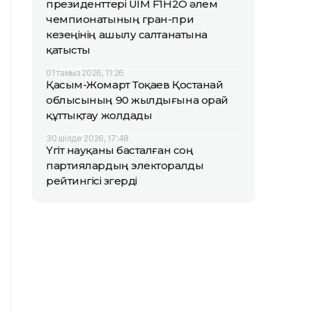
президенттері UIM F1H2O әлем
чемпионатының гран-при
кезеңінің ашылу салтанатына
қатысты
01 тамыз 2026, 11:26
Қасым-Жомарт Тоқаев Қостанай
облысының 90 жылдығына орай
құттықтау жолдады
30 шілде 2026, 17:48
Үгіт науқаны басталған соң
партиялардың электоралды
рейтингісі өзгерді