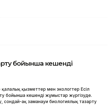
зарту бойынша кешенді
 қалалық қызметтер мен экологтер Есіл
рту бойынша кешенді жұмыстар жүргізуде.
, сондай-ақ заманауи биологиялық тазарту