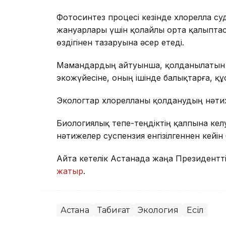
Фотосинтез процесі кезінде хлорелла су
жануарлары үшін қолайлы орта қалыпта
өздігінен тазаруына әсер етеді.
Мамандардың айтуынша, қолданылатын х
экожүйесіне, оның ішінде балықтарға, құс
Экологтар хлорелланы қолданудың нәтиж
Биологиялық тепе-теңдіктің қалпына келуі
нәтижелер суспензия енгізілгеннен кейін
Айта кетелік Астанада жаңа Президентті
жатыр
.
Астана
Табиғат
Экология
Есіл