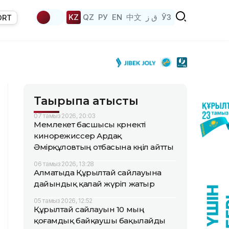
KZ
QZ
РУ
EN
中文
ق ز
ЎЗ
ORT
Тақырыпқа қатысты
07 тамыз 2026, 20:03
Мемлекет басшысы көрнекті
кинорежиссер Ардақ
Әмірқұловтың отбасына көңіл айтты
06 тамыз 2026, 13:28
Алматыда Құрылтай сайлауына
дайындық қалай жүріп жатыр
05 тамыз 2026, 12:52
Құрылтай сайлауын 10 мың
қоғамдық байқаушы бақылайды