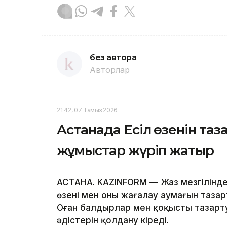
без автора
Авторлар
21:42, 07 Тамыз 2026
Астанада Есіл өзенін та
жұмыстар жүріп жатыр
АСТАНА. KAZINFORM — Жаз мезгілінде
өзені мен оның жағалау аумағын таза
Оған балдырлар мен қоқысты тазарту
әдістерін қолдану кіреді.