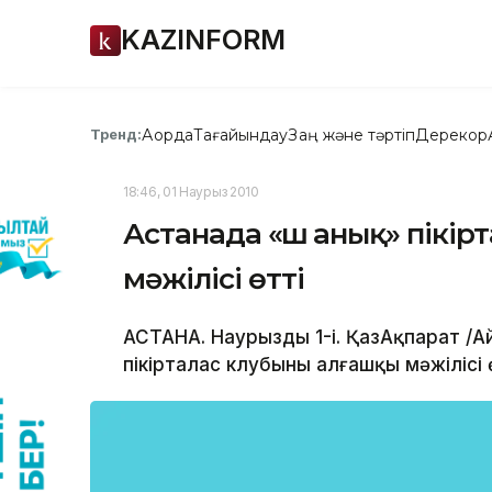
KAZINFORM
Ақорда
Тағайындау
Заң және тәртіп
Дерекқор
Тренд:
18:46, 01 Наурыз 2010
Астанада «Үш анық» пікі
мәжілісі өтті
АСТАНА. Наурыздың 1-і. ҚазАқпарат /
пікірталас клубының алғашқы мәжілісі ө