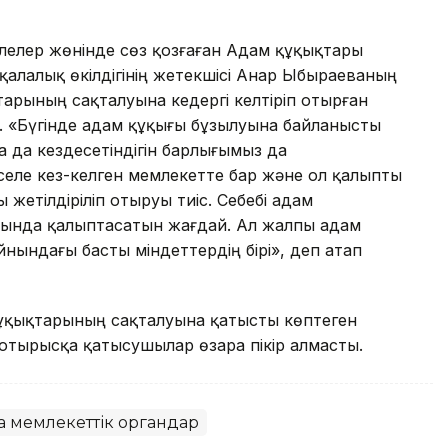
елелер жөнінде сөз қозғаған Адам құқықтары
алалық өкілдігінің жетекшісі Анар Ыбыраеваның
тарының сақталуына кедергі келтіріп отырған
і. «Бүгінде адам құқығы бұзылуына байланысты
да да кездесетіндігін барлығымыз да
еле кез-келген мемлекетте бар және ол қалыпты
 жетілдіріліп отыруы тиіс. Себебі адам
сында қалыптасатын жағдай. Ал жалпы адам
ындағы басты міндеттердің бірі», деп атап
ұқықтарының сақталуына қатысты көптеген
 отырысқа қатысушылар өзара пікір алмасты.
қа мемлекеттік органдар