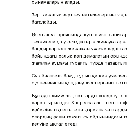
сынамаларын алады.
Зертханалық зерттеу нәтижелері негізін
бағалайды.
Өзен акваториясында күн сайын санитарл
техникалар, су өсімдіктерін жинауға ар
балдырлар көп жиналған учаскелерді таз
бойындағы халық көп демалатын орында
жағалау аумағы тұрақты түрде тазарты
Су айналымы баяу, тұрып қалған учаске
суспензиясын қолдану жоспарланып оты
Бұл әдіс химиялық заттарды қолдануға э
қарастырылады. Хлорелла азот пен фос
көбеюіне ықпал ететін қоректік заттарды
олардың өсуін тежеп, су айдынындағы та
келуіне ықпал етеді.