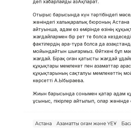
деп хабарлайды ҚазАқпарат.
Отырыс барысында күн тәртібіндегі мәс
жөніндегі халықаралық бюроның Астана қ
айтуынша, адам өз өмірінде өзінің құқық
жағдайлармен бір рет те болса кездесед
фактілердің ара-тұра болса да Қазақстан
мойындайтын шығармыз. Өйткені бұл мәс
жағдай. Бірақ оған қатысты жағдай ұдайы
құқықтары мемлекет пен азаматтар ара
құқықтарының сақталуы мемлекеттің мойн
көрсетті А.Ыбыраева.
Жиын барысында сонымен қатар адам қ
ұсыныс, пікірлер айтылып, олар жөнінде
Астана
Азаматтық қоғам және ҮЕҰ
Бас