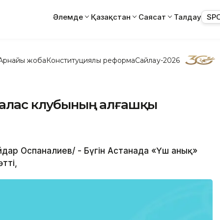
Әлемде
Қазақстан
Саясат
Талдау
SP
Арнайы жоба
Конституциялық реформа
Сайлау-2026
рталас клубының алғашқы
Айдар Оспаналиев/ - Бүгін Астанада «Үш анық»
тті,