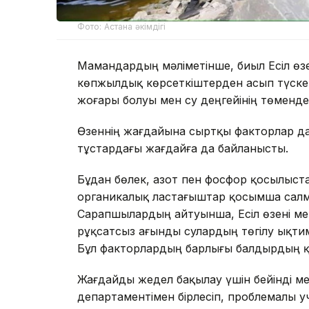
Фото: Астана әкімдігі
Мамандардың мәліметінше, биыл Есіл өзе
көпжылдық көрсеткіштерден асып түске
жоғары болуы мен су деңгейінің төмендеу
Өзеннің жағдайына сыртқы факторлар да 
тұстардағы жағдайға да байланысты.
Бұдан бөлек, азот пен фосфор қосылыста
органикалық ластағыштар қосымша салма
Сарапшылардың айтуынша, Есіл өзені м
рұқсатсыз ағынды сулардың төгілу ықт
Бұл факторлардың барлығы балдырдың қ
Жағдайды жедел бақылау үшін бейінді м
департаментімен бірлесіп, проблемалы уч