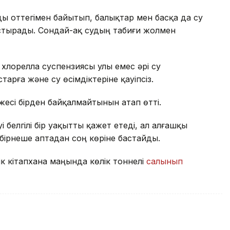
ды оттегімен байытып, балықтар мен басқа да су
стырады. Сондай-ақ судың табиғи жолмен
лорелла суспензиясы улы емес әрі су
тарға және су өсімдіктеріне қауіпсіз.
есі бірден байқалмайтынын атап өтті.
 белгілі бір уақытты қажет етеді, ал алғашқы
 бірнеше аптадан соң көріне бастайды.
к кітапхана маңында көлік тоннелі
салынып