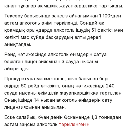
кінәлі тұлғалар әкімшілік жауапкершілікке тартылды.
Тексеру барысында заңсыз айналымнан 1 100-ден
астам алкоголь өнімі тәркіленді. Сондай-ақ
қоғамдық орындарда алкоголь ішудің 51 фактісі мен
көлікті мас күйде басқарудың алты дерегі
анықталды.
Рейд нәтижесінде алкоголь өнімдерін сатуға
берілген лицензиясынан 3 сауда нысаны
айырылды.
Прокуратура мәліметінше, жыл басынан бері
өңірде 60 рейд өткізіліп, оның нәтижесінде 240
сауда нысаны әкімшілік жауапкершілікке тартылған.
Оның ішінде 14 нысан алкоголь өнімдерін сату
лицензиясынан айырылған.
Еске салайық, бұған дейін Өскеменде 1,3 тоннадан
астам заңсыз алкоголь
тәркіленгенін