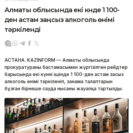
Алматы облысында екі күнде 1 100-
ден астам заңсыз алкоголь өнімі
тәркіленді
АСТАНА. KAZINFORM — Алматы облысында
прокуратураның бастамасымен жүргізілген рейдтер
барысында екі күннің ішінде 1 100-ден астам заңсыз
алкоголь өнімі тәркіленіп, заңнама талаптарын
бұзған бірнеше сауда нысаны жауапқа тартылды.