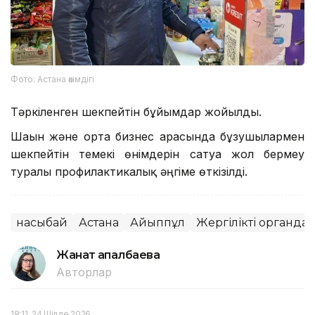
Фото: Астана әкімдігі
Тәркіленген шекпейтін бұйымдар жойылды.
Шағын және орта бизнес арасында бұзушылармен
шекпейтін темекі өнімдерін сатуға жол бермеу
туралы профилактикалық әңгіме өткізілді.
насыбай
Астана
Айыппұл
Жергілікті органда
Жанат Қапалбаева
Авторлар
18:11, 24 Шілде 2026