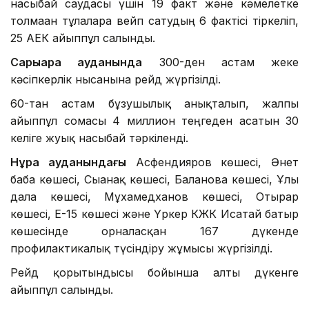
насыбай саудасы үшін 19 факт және кәмелетке
толмаған тұлғаларға вейп сатудың 6 фактісі тіркеліп,
25 АЕК айыппұл салынды.
Сарыарқа ауданында
300-ден астам жеке
кәсіпкерлік нысанына рейд жүргізілді.
60-тан астам бұзушылық анықталып, жалпы
айыппұл сомасы 4 миллион теңгеден асатын 30
келіге жуық насыбай тәркіленді.
Нұра ауданындағы
Асфендияров көшесі, Әнет
баба көшесі, Сығанақ көшесі, Бағланова көшесі, Ұлы
дала көшесі, Мұхамедханов көшесі, Отырар
көшесі, Е-15 көшесі және Үркер КЖК Исатай батыр
көшесінде орналасқан 167 дүкенде
профилактикалық түсіндіру жұмысы жүргізілді.
Рейд қорытындысы бойынша алты дүкенге
айыппұл салынды.