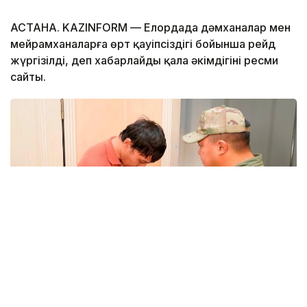
АСТАНА. KAZINFORM — Елордада дәмханалар мен
мейрамханаларға өрт қауіпсіздігі бойынша рейд
жүргізілді, деп хабарлайды қала әкімдігінің ресми
сайты.
Фото: Астана әкімдігі