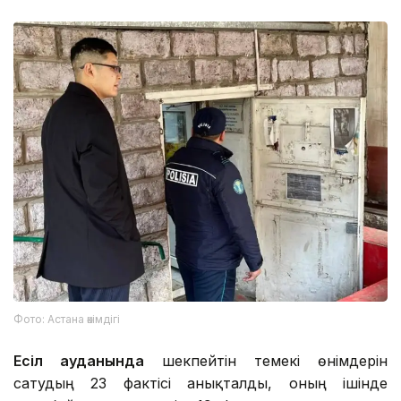
Фото: Астана әкімдігі
Есіл ауданында
шекпейтін темекі өнімдерін
сатудың 23 фактісі анықталды, оның ішінде