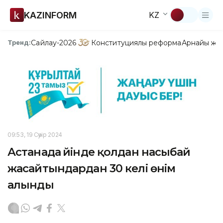
KAZINFORM
KZ
Сайлау-2026
Конституциялық реформа
Арнайы жо
Тренд:
09:53, 19 Сәуір 2024
Астанада үйінде қолдан насыбай
жасайтындардан 30 келі өнім
алынды