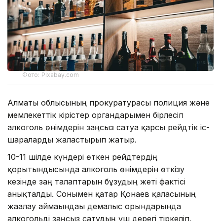
Фото: Pixabay.com
Алматы облысының прокуратурасы полиция және
мемлекеттік кірістер органдарымен бірлесіп
алкоголь өнімдерін заңсыз сатуға қарсы рейдтік іс-
шараларды жалғастырып жатыр.
10-11 шілде күндері өткен рейдтердің
қорытындысында алкоголь өнімдерін өткізу
кезінде заң талаптарын бұзудың жеті фактісі
анықталды. Сонымен қатар Қонаев қаласының
жағалау аймағындағы демалыс орындарында
алкогольді заңсыз сатудың үш дерегі тіркеліп,