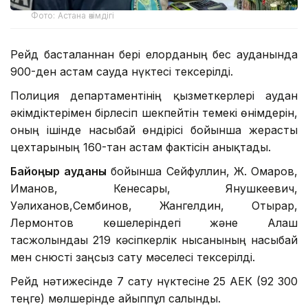
Фото: Астана әкімдігі
Рейд басталғаннан бері елорданың бес ауданында
900-ден астам сауда нүктесі тексерілді.
Полиция департаментінің қызметкерлері аудан
әкімдіктерімен бірлесіп шекпейтін темекі өнімдерін,
оның ішінде насыбай өндірісі бойынша жерасты
цехтарының 160-тан астам фактісін анықтады.
Байқоңыр
ауданы
бойынша Сейфуллин, Ж. Омаров,
Иманов, Кенесары, Янушкеевич,
Уәлиханов,Сембинов, Жангелдин, Отырар,
Лермонтов көшелеріндегі және Алаш
тасжолындағы 219 кәсіпкерлік нысанының насыбай
мен снюсті заңсыз сату мәселесі тексерілді.
Рейд нәтижесінде 7 сату нүктесіне 25 АЕК (92 300
теңге) мөлшерінде айыппұл салынды.