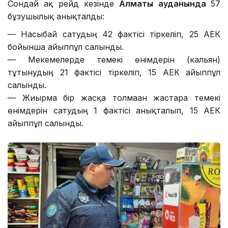
Сондай ақ рейд кезінде
Алматы ауданында
57
бұзушылық анықталды:
— Насыбай сатудың 42 фактісі тіркеліп, 25 АЕК
бойынша айыппұл салынды.
— Мекемелерде темекі өнімдерін (кальян)
тұтынудың 21 фактісі тіркеліп, 15 АЕК айыппұл
салынды.
— Жиырма бір жасқа толмаған жастарға темекі
өнімдерін сатудың 1 фактісі анықталып, 15 АЕК
айыппұл салынды.