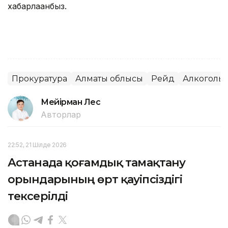
хабарлағанбыз.
Прокуратура
Алматы облысы
Рейд
Алкоголь
Мейірман Лес
Авторлар
22:52, 21 Шілде 2026
Астанада қоғамдық тамақтану
орындарының өрт қауіпсіздігі
тексерілді