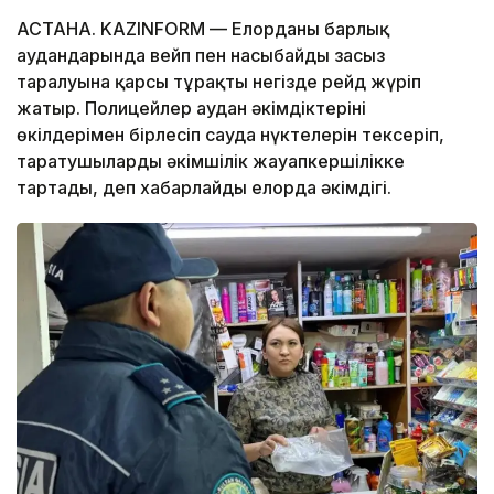
АСТАНА. KAZINFORM — Елорданың барлық
аудандарында вейп пен насыбайдың заңсыз
таралуына қарсы тұрақты негізде рейд жүріп
жатыр. Полицейлер аудан әкімдіктерінің
өкілдерімен бірлесіп сауда нүктелерін тексеріп,
таратушыларды әкімшілік жауапкершілікке
тартады, деп хабарлайды елорда әкімдігі.