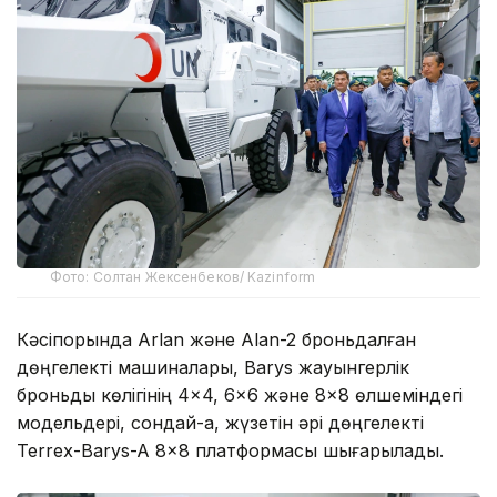
Фото: Солтан Жексенбеков/ Kazinform
Кәсіпорында Arlan және Alan-2 броньдалған
дөңгелекті машиналары, Barys жауынгерлік
броньды көлігінің 4×4, 6×6 және 8×8 өлшеміндегі
модельдері, сондай-ақ, жүзетін әрі дөңгелекті
Terrex-Barys-A 8×8 платформасы шығарылады.