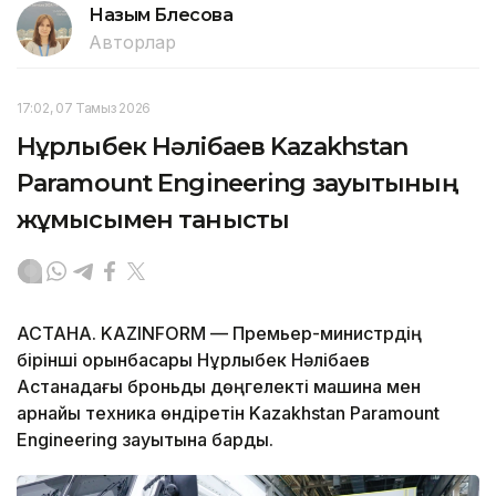
Назым Бөлесова
Авторлар
17:02, 07 Тамыз 2026
Нұрлыбек Нәлібаев Kazakhstan
Paramount Engineering зауытының
жұмысымен танысты
АСТАНА. KAZINFORM — Премьер-министрдің
бірінші орынбасары Нұрлыбек Нәлібаев
Астанадағы броньды дөңгелекті машина мен
арнайы техника өндіретін Kazakhstan Paramount
Engineering зауытына барды.