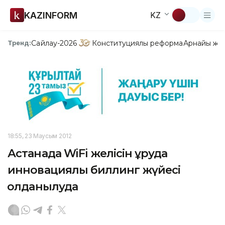
KAZINFORM
KZ
Сайлау-2026
Конституциялық реформа
Арнайы жо
Тренд:
18:55, 23 Маусым 2012
Астанада WiFi желісін құруда
инновациялық биллинг жүйесі
қолданылуда