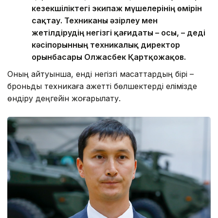
кезекшіліктегі экипаж мүшелерінің өмірін
сақтау. Техниканы әзірлеу мен
жетілдірудің негізгі қағидаты – осы, – деді
кәсіпорынның техникалық директор
орынбасары Олжасбек Қартқожақов.
Оның айтуынша, енді негізгі мақсаттардың бірі –
броньды техникаға қажетті бөлшектерді елімізде
өндіру деңгейін жоғарылату.