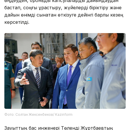
өңдеуден, броньды капсулаларды дайындаудан
бастап, соңғы құрастыру, жүйелерді біріктіру және
дайын өнімді сынақтан өткізуге дейінгі барлық кезең
көрсетілді.
Фото: Солтан Жексенбеков/ Kazinform
Зауыттың бас инженері Төленді Жұртбаевтың