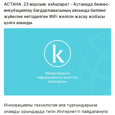
АСТАНА. 23 маусым. ҚазАқпарат - Астанада бизнес-
инкубациялау бағдарламасының аясында биллинг
жүйесіне негізделген WiFi желісін жасау жобасы
қолға алынды.
Инновациялық технология қала тұрғындарына
қоғамдық орындарда тегін Интернетті пайдалануға