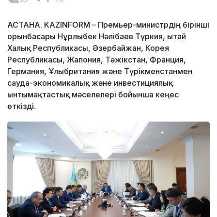
АСТАНА. KAZINFORM – Премьер-министрдің бірінші
орынбасары Нұрлыбек Нәлібаев Түркия, Қытай
Халық Республикасы, Әзербайжан, Корея
Республикасы, Жапония, Тәжікстан, Франция,
Германия, Ұлыбритания және Түрікменстанмен
сауда-экономикалық және инвестициялық
ынтымақтастық мәселелері бойынша кеңес
өткізді.