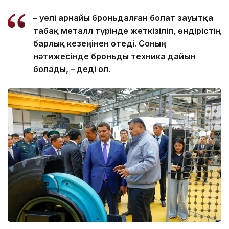
– Әуелі арнайы броньдалған болат зауытқа
табақ металл түрінде жеткізіліп, өндірістің
барлық кезеңінен өтеді. Соның
нәтижесінде броньды техника дайын
болады, – деді ол.