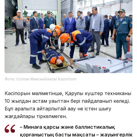
Фото: Солтан Жексенбеков/ Kazinform
Кәсіпорын мәліметінше, Қарулы күштер техниканы
10 жылдан астам уақыттан бері пайдаланып келеді.
Бұл аралықта айтарлықтай ақау не істен шығу
жағдайлары тіркелмеген.
– Минаға қарсы және баллистикалық
қорғаныстың басты мақсаты – жауынгерлік