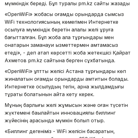
мүмкіндік береді. Бұл туралы pm.kz сайты жазады
«OpenWiFi» жобасы қоғамдық орындарда сымсыз
WiFi технологиясының көмегімен Интернетке
қосылуға мүмкіндік беретін қалалық желі құруға
бағытталған. Бұл жоба қала тұрғындары мен
қонақтарын заманауи қызметтермен қамтамасыз
етеді», - деп атап көрсетті жоба жетекшісі Қайрат
Ахметов рm.kz сайтына берген сұхбатында.
«OpenWiFi» ұлттық желісі Астана тұрғындары көп
жиналатын қоғамдық орындарды қамтитын болады.
Интернетке қосылудың тегін, арна жылдамдығы
тұрақты болатынын айта кету керек.
Мұның барлығы желі жұмысын және оған түсетін
жүктемені бақылайтын инновациялық биллинг
жүйесінің арқасында мүмкін болып отыр.
«Биллинг дегеніміз - WiFi желісін басқаратын,