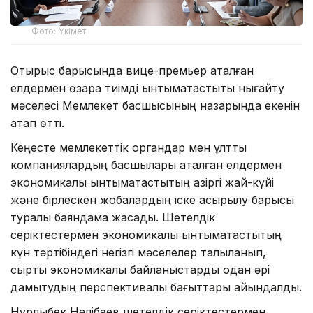
Фото: Үкімет
Отырыс барысында вице-премьер аталған
елдермен өзара тиімді ынтымақтастықты нығайту
мәселесі Мемлекет басшысының назарында екенін
атап өтті.
Кеңесте мемлекеттік органдар мен ұлттық
компаниялардың басшылары аталған елдермен
экономикалық ынтымақтастықтың қазіргі жай-күйі
және бірлескен жобалардың іске асырылу барысы
туралы баяндама жасады. Шетелдік
серіктестермен экономикалық ынтымақтастықтың
күн тәртібіндегі негізгі мәселелер талқыланып,
сыртқы экономикалық байланыстарды одан әрі
дамытудың перспективалы бағыттары айқындалды.
Нұрлыбек Нәлібаев шетелдік серіктестермен