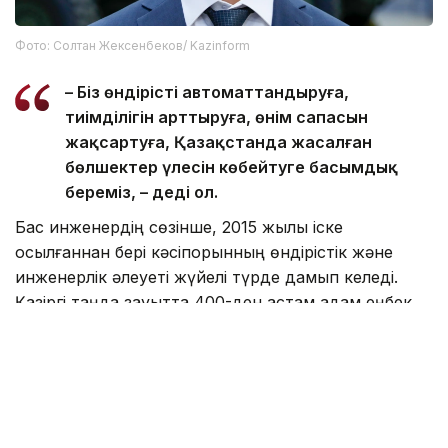
Фото: Солтан Жексенбеков/ Kazinform
– Біз өндірісті автоматтандыруға,
тиімділігін арттыруға, өнім сапасын
жақсартуға, Қазақстанда жасалған
бөлшектер үлесін көбейтуге басымдық
береміз, – деді ол.
Бас инженердің сөзінше, 2015 жылы іске
қосылғаннан бері кәсіпорынның өндірістік және
инженерлік әлеуеті жүйелі түрде дамып келеді.
Қазіргі таңда зауытта 400-ден астам адам еңбек
етеді. Олар – негізінен, жергілікті мамандар.