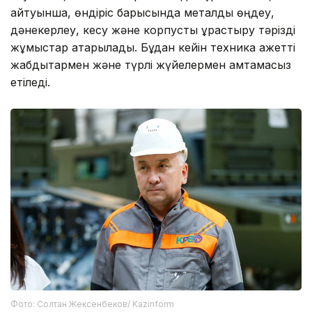
айтуынша, өндіріс барысында металды өңдеу,
дәнекерлеу, кесу және корпусты құрастыру тәрізді
жұмыстар атқарылады. Бұдан кейін техника қажетті
жабдықтармен және түрлі жүйелермен қамтамасыз
етіледі.
Фото: Солтан Жексенбеков/ Kazinform