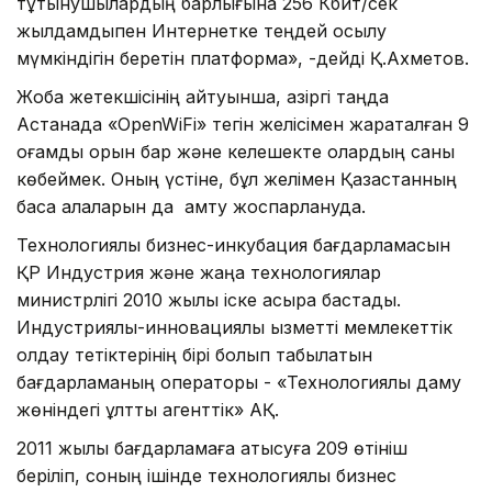
тұтынушылардың барлығына 256 Кбит/сек
жылдамдықпен Интернетке теңдей қосылу
мүмкіндігін беретін платформа», -дейді Қ.Ахметов.
Жоба жетекшісінің айтуынша, қазіргі таңда
Астанада «OpenWiFi» тегін желісімен жарақталған 9
қоғамдық орын бар және келешекте олардың саны
көбеймек. Оның үстіне, бұл желімен Қазақстанның
басқа қалаларын да қамту жоспарлануда.
Технологиялық бизнес-инкубация бағдарламасын
ҚР Индустрия және жаңа технологиялар
министрлігі 2010 жылы іске асыра бастады.
Индустриялық-инновациялық қызметті мемлекеттік
қолдау тетіктерінің бірі болып табылатын
бағдарламаның операторы - «Технологиялық даму
жөніндегі ұлттық агенттік» АҚ.
2011 жылы бағдарламаға қатысуға 209 өтініш
беріліп, соның ішінде технологиялық бизнес