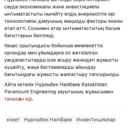
сауда-экономикалық және инвестициялық
ынтымақтастықты нығайту елдің өнеркәсіптік әрі
технологиялық дамуының маңызды факторы екенін
атап өтті. Сонымен қатар ынтымақтастықтың басым
бағыттарын белгіледі.
Кеңес қорытындысы бойынша мемлекеттік
органдар мен ұйымдарға қол жеткізілген
уағдаластықтарды іске асыру жөніндегі жұмысты
күшейту, жаңа бастамаларды айқындау
бағытындағы жұмысты жалғастыру тапсырылды.
Айта кетелік Нұрлыбек Нәлібаев Kazakhstan
Paramount Engineering зауытының жұмысымен
танысқан еді
.
Үкімет
Нұрлыбек Нәлібаев
Инвестициялар