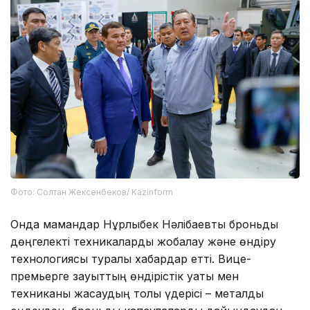
Фото: Солтан Жексенбеков/ Kazinform
Онда мамандар Нұрлыбек Нәлібаевты броньды
дөңгелекті техникаларды жобалау және өндіру
технологиясы туралы хабардар етті. Вице-
премьерге зауыттың өндірістік қуаты мен
техниканы жасаудың толық үдерісі – металды