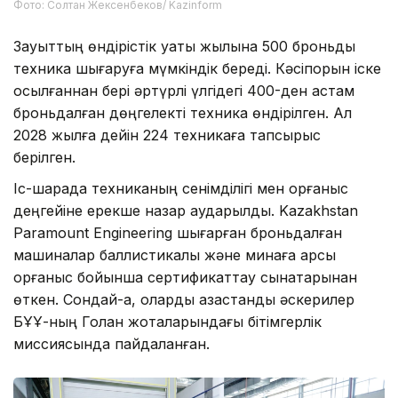
Фото: Солтан Жексенбеков/ Kazinform
Зауыттың өндірістік қуаты жылына 500 броньды
техника шығаруға мүмкіндік береді. Кәсіпорын іске
қосылғаннан бері әртүрлі үлгідегі 400-ден астам
броньдалған дөңгелекті техника өндірілген. Ал
2028 жылға дейін 224 техникаға тапсырыс
берілген.
Іс-шарада техниканың сенімділігі мен қорғаныс
деңгейіне ерекше назар аударылды. Kazakhstan
Paramount Engineering шығарған броньдалған
машиналар баллистикалық және минаға қарсы
қорғаныс бойынша сертификаттау сынақтарынан
өткен. Сондай-ақ, оларды қазақстандық әскерилер
БҰҰ-ның Голан жоталарындағы бітімгерлік
миссиясында пайдаланған.