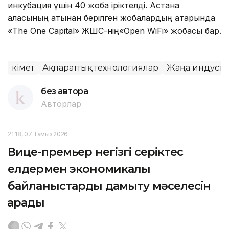
инкубация үшін 40 жоба іріктелді. Астана
қаласының атынан берілген жобалардың қатарында
«The One Capital» ЖШС-нің«Open WiFi» жобасы бар.
Үкімет
Ақпараттық технологиялар
Жаңа индуст
без автора
Авторлар
21:18, 07 Тамыз 2026
Вице-премьер негізгі серіктес
елдермен экономикалық
байланыстарды дамыту мәселесін
қарады