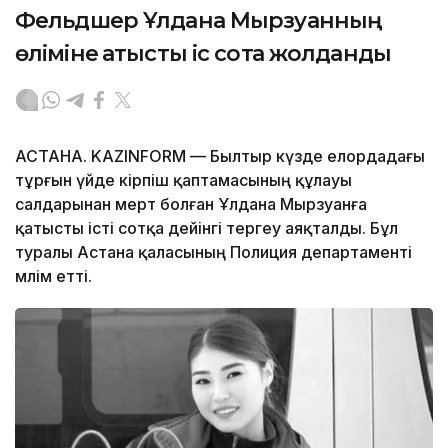
Фельдшер Ұлдана Мырзуанның
өліміне қатысты іс сотқа жолданды
АСТАНА. KAZINFORM — Былтыр күзде елордадағы
тұрғын үйде кірпіш қаптамасының құлауы
салдарынан мерт болған Ұлдана Мырзуанға
қатысты істі сотқа дейінгі тергеу аяқталды. Бұл
туралы Астана қаласының Полиция департаменті
мәлім етті.