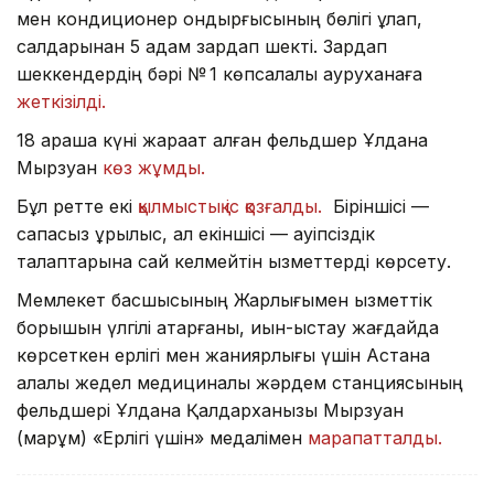
мен кондиционер қондырғысының бөлігі құлап,
салдарынан 5 адам зардап шекті. Зардап
шеккендердің бәрі № 1 көпсалалы ауруханаға
жеткізілді.
18 қараша күні жарақат алған фельдшер Ұлдана
Мырзуан
көз жұмды.
Бұл ретте екі
қылмыстық іс қозғалды.
Біріншісі —
сапасыз құрылыс, ал екіншісі — қауіпсіздік
талаптарына сай келмейтін қызметтерді көрсету.
Мемлекет басшысының Жарлығымен қызметтік
борышын үлгілі атқарғаны, қиын-қыстау жағдайда
көрсеткен ерлігі мен жанқиярлығы үшін Астана
қалалық жедел медициналық жәрдем станциясының
фельдшері Ұлдана Қалдарханқызы Мырзуан
(марқұм) «Ерлігі үшін» медалімен
марапатталды.