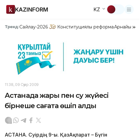
KAZINFORM
KZ
Сайлау-2026
Конституциялық реформа
Арнайы жо
Тренд:
11:38, 09 Сәуір 2009
Астанада жарық пен су жүйесі
бірнеше сағатқа өшіп қалды
АСТАНА. Сәуірдің 9-ы. ҚазАқпарат – Бүгін