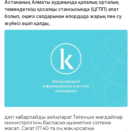
Астананың Алматы ауданында қалалық орталық
төмендеткіш қосалқы стансысында (ЦГПП) апат
болып, оқиға салдарынан елордада жарық пен су
жүйесі өшіп қалды,
деп хабарлайды ҚазАқпарат Төтенше жағдайлар
министрлігінің баспасөз қызметіне сілтеме
жасап. Сағат 07.40-та оң жақ қосалқы