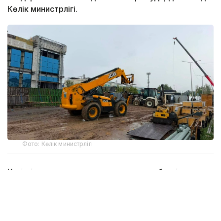
Көлік министрлігі.
Фото: Көлік министрлігі
Қазіргі уақытта нысанда шатыр мен қасбетті орнату,
перрон мен конкорстық өткелді реконструкциялау
жұмыстары жүргізіліп жатыр. Сонымен қатар ішкі
әрлеу, кәріз, су, жылу және электрмен жабдықтау,