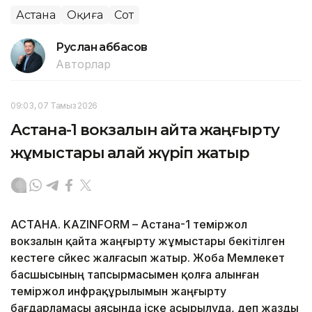
Астана
Оқиға
Сот
Руслан Ғаббасов
Авторлар
09:03, 07 Тамыз 2026
Астана-1 вокзалын қайта жаңғырту
жұмыстары қалай жүріп жатыр
АСТАНА. KAZINFORM – Астана-1 теміржол
вокзалын қайта жаңғырту жұмыстары бекітілген
кестеге сәйкес жалғасып жатыр. Жоба Мемлекет
басшысының тапсырмасымен қолға алынған
теміржол инфрақұрылымын жаңғырту
бағдарламасы аясында іске асырылуда, деп жазды