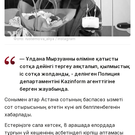
Фото: rustemova_aliya / instagram
— Ұлдана Мырзуанның өліміне қатысты
сотқа дейінгі тергеу аяқталып, қылмыстық
іс сотқа жолданды, - делінген Полиция
департаментінің Kazinform агенттігіне
берген жауабында.
Сонымен қатар Астана сотының баспасөз қызметі
сот отырысының өтетін күні әлі белгіленбегенін
хабарлады.
Естеріңізге сала кетсек, 8 қарашада елордада
тұрғын үй кешенінің қасбетіндегі кірпіш қаптамасы