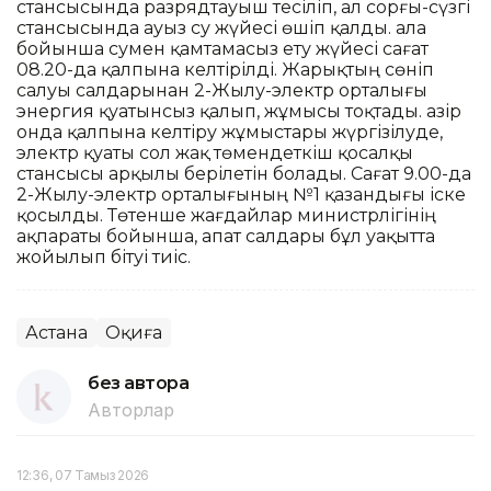
стансысында разрядтауыш тесіліп, ал сорғы-сүзгі
стансысында ауыз су жүйесі өшіп қалды. Қала
бойынша сумен қамтамасыз ету жүйесі сағат
08.20-да қалпына келтірілді. Жарықтың сөніп
салуы салдарынан 2-Жылу-электр орталығы
энергия қуатынсыз қалып, жұмысы тоқтады. Қазір
онда қалпына келтіру жұмыстары жүргізілуде,
электр қуаты сол жақ төмендеткіш қосалқы
стансысы арқылы берілетін болады. Сағат 9.00-да
2-Жылу-электр орталығының №1 қазандығы іске
қосылды. Төтенше жағдайлар министрлігінің
ақпараты бойынша, апат салдары бұл уақытта
жойылып бітуі тиіс.
Астана
Оқиға
без автора
Авторлар
12:36, 07 Тамыз 2026