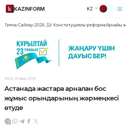
KAZINFORM
KZ
Сайлау-2026
Конституциялық реформа
Арнайы жо
Тренд:
15:03, 30 Қазан 2013
Астанада жастарға арналған бос
жұмыс орындарының жәрмеңкесі
өтуде