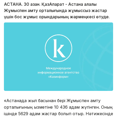
АСТАНА. 30 қазан. ҚазАқпарат - Астана қалалық
Жұмыспен қамту орталығында жұмыссыз жастар
үшін бос жұмыс орындарының жәрмеңкесі өтуде.
«Астанада жыл басынан бері Жұмыспен қамту
орталығының қызметіне 10 436 адам жүгінген. Оның
ішінде 5629 адам жастар болып отыр. Нәтижесінде