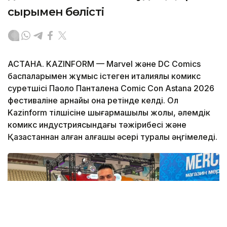
сырымен бөлісті
АСТАНА. KAZINFORM — Marvel және DC Comics
баспаларымен жұмыс істеген италиялық комикс
суретшісі Паоло Панталена Comic Con Astana 2026
фестиваліне арнайы қонақ ретінде келді. Ол
Kazinform тілшісіне шығармашылық жолы, әлемдік
комикс индустриясындағы тәжірибесі және
Қазақстаннан алған алғашқы әсері туралы әңгімеледі.