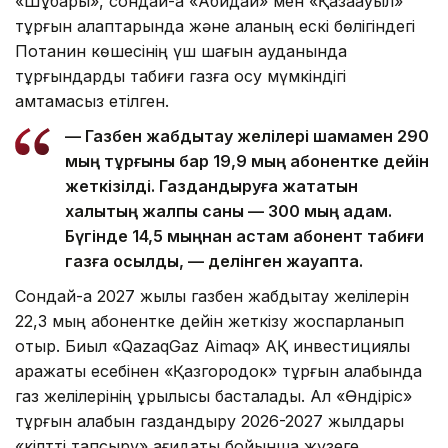
«Шұбары», сондай-ақ «Ақбидай» мен «Қазақауыл»
тұрғын алаптарында және қаланың ескі бөлігіндегі
Потанин көшесінің үш шағын ауданында
тұрғындарды табиғи газға қосу мүмкіндігі
қамтамасыз етілген.
— Газбен жабдықтау желілері шамамен 290
мың тұрғыны бар 19,9 мың абонентке дейін
жеткізілді. Газдандыруға жататын
халықтың жалпы саны — 300 мың адам.
Бүгінде 14,5 мыңнан астам абонент табиғи
газға қосылды, — делінген жауапта.
Сондай-ақ 2027 жылы газбен жабдықтау желілерін
22,3 мың абонентке дейін жеткізу жоспарланып
отыр. Биыл «QazaqGaz Aimaq» АҚ инвестициялық
қаражаты есебінен «Қазгородок» тұрғын алабында
газ желілерінің құрылысы басталады. Ал «Өндіріс»
тұрғын алабын газдандыру 2026-2027 жылдары
«кілтті тапсыру» қағидаты бойынша жүзеге