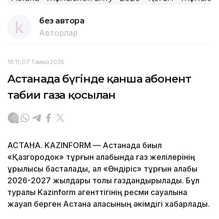
без автора
Авторлар
16:11, 07 Тамыз 2026
Астанада бүгінде қанша абонент
табиғи газға қосылған
АСТАНА. KAZINFORM — Астанада биыл
«Қазгородок» тұрғын алабында газ желілерінің
құрылысы басталады, ал «Өндіріс» тұрғын алабы
2026-2027 жылдары толық газдандырылады. Бұл
туралы Kazinform агенттігінің ресми сауалына
жауап берген Астана қаласының әкімдігі хабарлады.