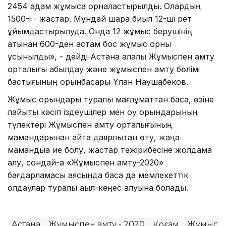
2454 адам жұмысқа орналастырылды. Олардың
1500-і - жастар. Мұндай шара биыл 12-ші рет
ұйымдастырылуда. Онда 12 жұмыс берушінің
атынан 600-ден астам бос жұмыс орны
ұсынылды», - дейді Астана қалалық Жұмыспен қамту
орталығы қабылдау және жұмыспен қамту бөлімі
бастығының орынбасары Ұлан Наушабеков.
Жұмыс орындары туралы мағлұматтан басқа, өзіне
лайықты кәсіп іздеушілер мен оқу орындарының
түлектері Жұмыспен қамту орталығының
мамандарынан қайта даярлықтан өту, жаңа
мамандыққа ие болу, жастар тәжірибесіне жолдама
алу, сондай-ақ «Жұмыспен қамту-2020»
бағдарламасы аясында басқа да мемлекеттік
қолдаулар туралы ақыл-кеңес алуына болады.
Астана
Жұмыспен қамту - 2020
Қоғам
Жұмыспе