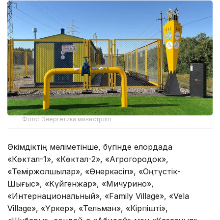
Фото: Энергетика министрлігі
Әкімдіктің мәліметінше, бүгінде елордада
«Көктал-1», «Көктал-2», «Агрогородок»,
«Теміржолшылар», «Өнеркәсіп», «Оңтүстік-
Шығыс», «Күйгенжар», «Мичурино»,
«Интернациональный», «Family Village», «Vela
Village», «Үркер», «Тельман», «Кірпішті»,