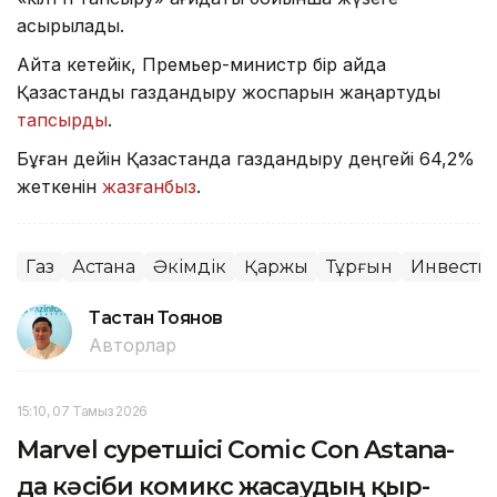
асырылады.
Айта кетейік, Премьер-министр бір айда
Қазақстанды газдандыру жоспарын жаңартуды
тапсырды
.
Бұған дейін Қазақстанда газдандыру деңгейі 64,2%
жеткенін
жазғанбыз
.
Газ
Астана
Әкімдік
Қаржы
Тұрғын
Инвести
Тастан Тоянов
Авторлар
15:10, 07 Тамыз 2026
Marvel суретшісі Comic Con Astana-
да кәсіби комикс жасаудың қыр-