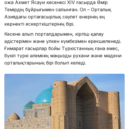
Қожа Ахмет Ясауи кесенесі XIV ғасырда Әмір
Темірдің бұйрығымен салынған. Ол – Орталық
Азиядағы ортағасырлық сәулет өнерінің ең
көрнекті ескерткіштерінің бірі.
Кесене алып порталдарымен, кірпіш қалау
әдістерімен және үлкен күмбезімен ерекшеленеді.
Ғимарат ғасырлар бойы Түркістанның ғана емес,
бүкіл түркі әлемінің маңызды рухани және мәдени
орталықтарының бірі болып келеді.