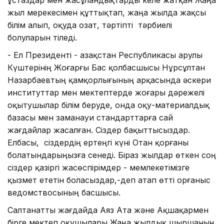
жыл мерекесімен құттықтап, жаңа жылда жақсы
білім алып, оқуда озат, тәртіпті тәрбиелі
болуларын тіледі.
- Ел Президенті - Қазақстан Республикасы Қарулы
Күштерінің Жоғарғы Бас қолбасшысы Нұрсұлтан
Назарбаевтың қамқорлығының арқасында әскери
институттар мен мектептерде жоғары дәрежелі
оқытушылар білім беруде, онда оқу-материалдық
базасы мен заманауи стандарттарға сай
жағдайлар жасалған. Сіздер бақыттысыздар.
Елбасы, сіздердің ертеңгі күні Отан қорғаны
болатындарыңызға сенеді. Біраз жылдар өткен соң
сіздер қазіргі жасөспірімдер - мемлекетімізге
қызмет ететін боласыздар,-деп атап өтті Қорғаныс
ведомствосының басшысы.
Салтанатты жағдайда Аяз Ата және Ақшақармен
бірге мектеп оқушылары Жаңа жылдық шыршаның