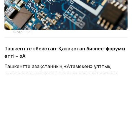
Фото: ТРТ
Ташкентте Өзбекстан–Қазақстан бизнес-форумы
өтті –
ӨзА
Ташкентте Қазақстанның «Атамекен» ұлттық
кәсіпкерлер палатасы делегациясының сапары
аясында Өзбекстан–Қазақстан бизнес-форумы өтті.
Жиынға Өзбекстанның Сауда-өнеркәсіп
палатасының төрағасы Даврон Вахабов,
«Атамекен» ҰКП президиумының төрағасы Қанат
Шәріпбаев, мемлекеттік органдар мен салалық
бірлестіктердің басшылары, сондай-ақ екі елден
300-ден астам кәсіпкер қатысты. Форумда сауда-