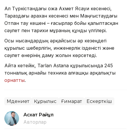
Ал Түркістандағы Қожа Ахмет Ясауи кесенесі,
Тараздағы Қарахан кесенесі мен Маңғыстаудағы
Отпан тау кешені – ғасырлар бойы қалыптасқан
сәулет пен тарихи мұраның құнды үлгілері.
Осы нысандардың әрқайсысы әр кезеңдегі
құрылыс шеберлігін, инженерлік ізденісті және
сәулет өнерінің даму жолын көрсетеді.
Айта кетейік, Tarlan Astana құрылысында 245
тонналық арнайы техника алғашқы арқалықты
орнатты
.
Мәдениет
Құрылыс
Ғимарат
Ескерткіш
Асхат Райқұл
Авторлар