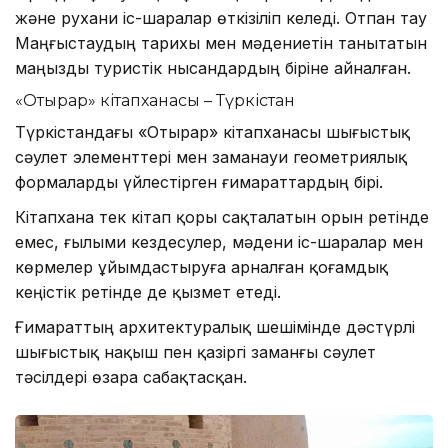
және рухани іс-шаралар өткізіліп келеді. Отпан тау
Маңғыстаудың тарихы мен мәдениетін танытатын
маңызды туристік нысандардың біріне айналған.
«Отырар» кітапханасы – Түркістан
Түркістандағы «Отырар» кітапханасы шығыстық
сәулет элементтері мен заманауи геометриялық
формаларды үйлестірген ғимараттардың бірі.
Кітапхана тек кітап қоры сақталатын орын ретінде
емес, ғылыми кездесулер, мәдени іс-шаралар мен
көрмелер ұйымдастыруға арналған қоғамдық
кеңістік ретінде де қызмет етеді.
Ғимараттың архитектуралық шешімінде дәстүрлі
шығыстық нақыш пен қазіргі заманғы сәулет
тәсілдері өзара сабақтасқан.