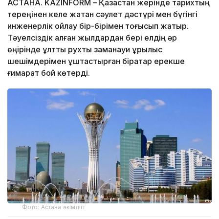
АСТАНА. KAZINFORM – Қазақстан жерінде тарихтың
тереңінен келе жатқан сәулет дәстүрі мен бүгінгі
инженерлік ойлау бір-бірімен тоғысып жатыр.
Тәуелсіздік алған жылдардан бері елдің әр
өңірінде ұлттық рухты заманауи құрылыс
шешімдерімен ұштастырған бірқатар ерекше
ғимарат бой көтерді.
Фото: Астана әкімдігі