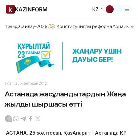
KAZINFORM
KZ
Сайлау-2026
Конституциялық реформа
Арнайы жо
Тренд:
17:24, 25 Желтоқсан 2012
Астанада жасұландықтардың Жаңа
жылдық шыршасы өтті
АСТАНА. 25 желтоқсан. ҚазАқпарат - Астанада ҚР