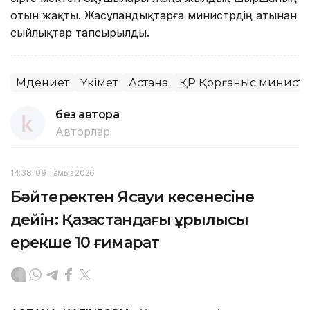
отын жақты. Жасұландықтарға министрдің атынан
сыйлықтар тапсырылды.
Мәдениет
Үкімет
Астана
ҚР Қорғаныс министрл
без автора
Авторлар
14:38, 09 Тамыз 2026
Бәйтеректен Ясауи кесенесіне
дейін: Қазақстандағы құрылысы
ерекше 10 ғимарат