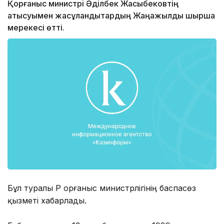
Қорғаныс министрі Әділбек Жақсыбековтің
қатысуымен жасұландықтардың Жаңажылдық шырша
мерекесі өтті.
Бұл туралы ҚР Қорғаныс министрлігінің баспасөз
қызметі хабарлады.