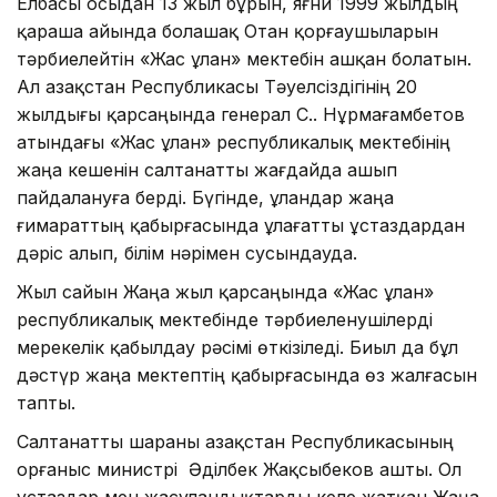
Елбасы осыдан 13 жыл бұрын, яғни 1999 жылдың
қараша айында болашақ Отан қорғаушыларын
тәрбиелейтін «Жас ұлан» мектебін ашқан болатын.
Ал Қазақстан Республикасы Тәуелсіздігінің 20
жылдығы қарсаңында генерал С.Қ. Нұрмағамбетов
атындағы «Жас ұлан» республикалық мектебінің
жаңа кешенін салтанатты жағдайда ашып
пайдалануға берді. Бүгінде, ұландар жаңа
ғимараттың қабырғасында ұлағатты ұстаздардан
дәріс алып, білім нәрімен сусындауда.
Жыл сайын Жаңа жыл қарсаңында «Жас ұлан»
республикалық мектебінде тәрбиеленушілерді
мерекелік қабылдау рәсімі өткізіледі. Биыл да бұл
дәстүр жаңа мектептің қабырғасында өз жалғасын
тапты.
Салтанатты шараны Қазақстан Республикасының
Қорғаныс министрі Әділбек Жақсыбеков ашты. Ол
ұстаздар мен жасұландықтарды келе жатқан Жаңа