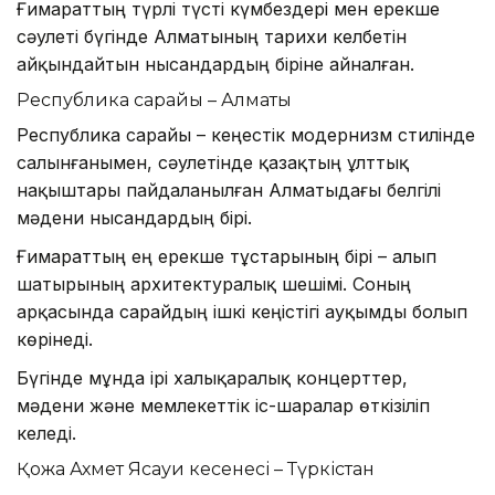
Ғимараттың түрлі түсті күмбездері мен ерекше
сәулеті бүгінде Алматының тарихи келбетін
айқындайтын нысандардың біріне айналған.
Республика сарайы – Алматы
Республика сарайы – кеңестік модернизм стилінде
салынғанымен, сәулетінде қазақтың ұлттық
нақыштары пайдаланылған Алматыдағы белгілі
мәдени нысандардың бірі.
Ғимараттың ең ерекше тұстарының бірі – алып
шатырының архитектуралық шешімі. Соның
арқасында сарайдың ішкі кеңістігі ауқымды болып
көрінеді.
Бүгінде мұнда ірі халықаралық концерттер,
мәдени және мемлекеттік іс-шаралар өткізіліп
келеді.
Қожа Ахмет Ясауи кесенесі – Түркістан