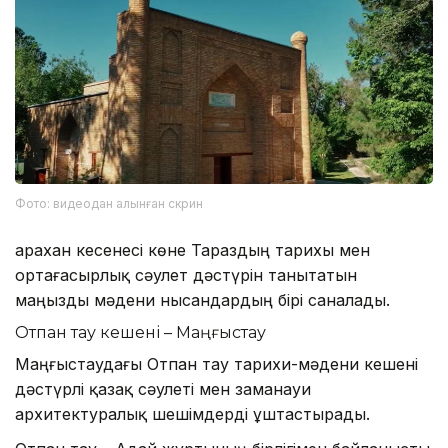
Фото: видеодан алынған скрин
Қарахан кесенесі көне Тараздың тарихы мен
ортағасырлық сәулет дәстүрін танытатын
маңызды мәдени нысандардың бірі саналады.
Отпан тау кешені – Маңғыстау
Маңғыстаудағы Отпан тау тарихи-мәдени кешені
дәстүрлі қазақ сәулеті мен заманауи
архитектуралық шешімдерді ұштастырады.