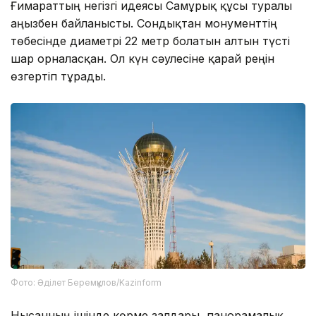
Ғимараттың негізгі идеясы Самұрық құсы туралы
аңызбен байланысты. Сондықтан монументтің
төбесінде диаметрі 22 метр болатын алтын түсті
шар орналасқан. Ол күн сәулесіне қарай реңін
өзгертіп тұрады.
Фото: Әділет Беремқұлов/Kazinform
Нысанның ішінде көрме залдары, панорамалық