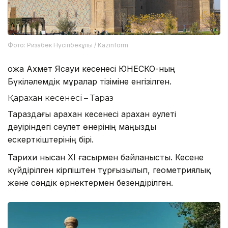
Фото: Ризабек Нүсіпбекұлы / Kazinform
Қожа Ахмет Ясауи кесенесі ЮНЕСКО-ның
Бүкіләлемдік мұралар тізіміне енгізілген.
Қарахан кесенесі – Тараз
Тараздағы Қарахан кесенесі Қарахан әулеті
дәуіріндегі сәулет өнерінің маңызды
ескерткіштерінің бірі.
Тарихи нысан XI ғасырмен байланысты. Кесене
күйдірілген кірпіштен тұрғызылып, геометриялық
және сәндік өрнектермен безендірілген.