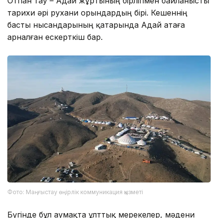
Отпан тау – Адай жұртының бірлігімен байланысты
тарихи әрі рухани орындардың бірі. Кешеннің
басты нысандарының қатарында Адай атаға
арналған ескерткіш бар.
Фото: Маңғыстау өңірлік коммуникация қызметі
Бүгінде бұл аумақта ұлттық мерекелер, мәдени