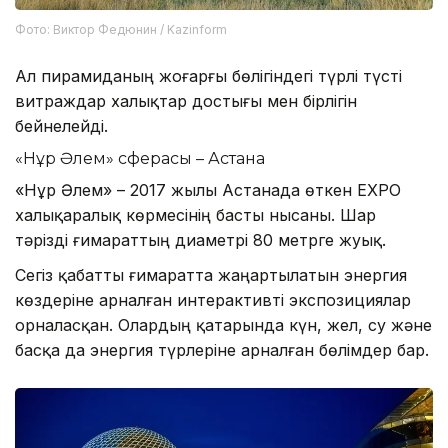
Фото: Виктор Федюнин / Kazinform
Ал пирамиданың жоғарғы бөлігіндегі түрлі түсті
витраждар халықтар достығы мен бірлігін
бейнелейді.
«Нұр Әлем» сферасы – Астана
«Нұр Әлем» – 2017 жылы Астанада өткен EXPO
халықаралық көрмесінің басты нысаны. Шар
тәрізді ғимараттың диаметрі 80 метрге жуық.
Сегіз қабатты ғимаратта жаңартылатын энергия
көздеріне арналған интерактивті экспозициялар
орналасқан. Олардың қатарында күн, жел, су және
басқа да энергия түрлеріне арналған бөлімдер бар.