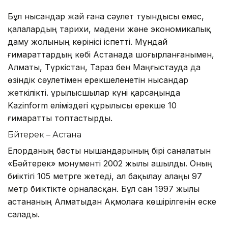
Бұл нысандар жай ғана сәулет туындысы емес,
қалалардың тарихи, мәдени және экономикалық
даму жолының көрінісі іспетті. Мұндай
ғимараттардың көбі Астанада шоғырланғанымен,
Алматы, Түркістан, Тараз бен Маңғыстауда да
өзіндік сәулетімен ерекшеленетін нысандар
жеткілікті. Құрылысшылар күні қарсаңында
Kazinform еліміздегі құрылысы ерекше 10
ғимаратты топтастырды.
Бәйтерек – Астана
Елорданың басты нышандарының бірі саналатын
«Бәйтерек» монументі 2002 жылы ашылды. Оның
биіктігі 105 метрге жетеді, ал бақылау алаңы 97
метр биіктікте орналасқан. Бұл сан 1997 жылы
астананың Алматыдан Ақмолаға көшірілгенін еске
салады.