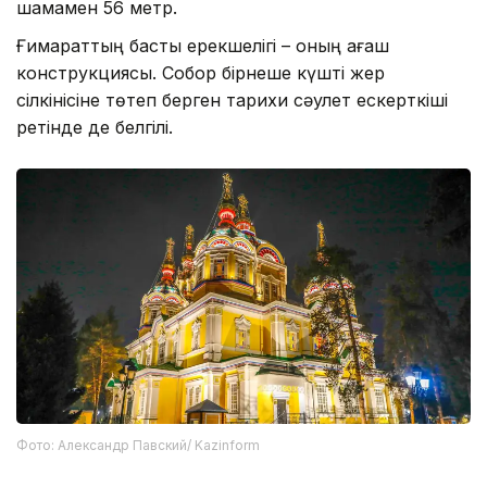
шамамен 56 метр.
Ғимараттың басты ерекшелігі – оның ағаш
конструкциясы. Собор бірнеше күшті жер
сілкінісіне төтеп берген тарихи сәулет ескерткіші
ретінде де белгілі.
Фото: Александр Павский/ Kazinform