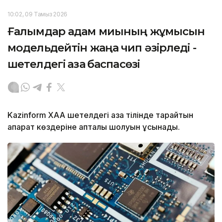
10:02, 09 Тамыз 2026
Ғалымдар адам миының жұмысын
модельдейтін жаңа чип әзірледі -
шетелдегі қазақ баспасөзі
Kazinform ХАА шетелдегі қазақ тілінде тарайтын
ақпарат көздеріне апталық шолуын ұсынады.