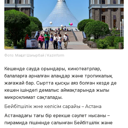
Фото: Мақсат Шағырбай / Kazinform
Кешенде сауда орындары, кинотеатрлар,
балаларға арналған алаңдар және тропикалық
жағажай бар. Сыртта қысқы аяз болған кезде де
кешен ішіндегі демалыс аймақтарында жылы
микроклимат сақталады.
Бейбітшілік және келісім сарайы – Астана
Астанадағы тағы бір ерекше сәулет нысаны –
пирамида пішінінде салынған Бейбітшілік және