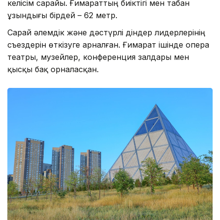
келісім сарайы. Ғимараттың биіктігі мен табан
ұзындығы бірдей – 62 метр.
Сарай әлемдік және дәстүрлі діндер лидерлерінің
съездерін өткізуге арналған. Ғимарат ішінде опера
театры, музейлер, конференция залдары мен
қысқы бақ орналасқан.