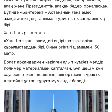
алаң және Президенттің алақан бедері орналасқан.
Бүгінде «Бәйтерек» – Астананың ғана емес,
Қазақстанның ең танымал туристік нысандарының
бірі.
Хан Шатыр – Астана
«Хан Шатыр» – әлемдегі ең ірі шатыр тәрізді
құрылыстардың бірі. Оның биіктігі шамамен 150
метр.
Болат арқандармен керілген алып күмбез мөлдір
полимер материалмен қапталған. Бұл шешім күн
сәулесін өткізіп, кешеннің ішкі ортасын тұрақты
деңгейде ұстап тұруға мүмкіндік береді.