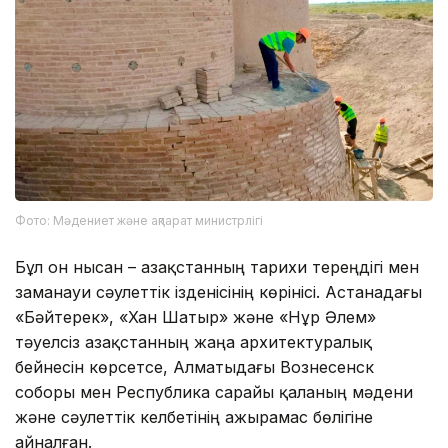
Фото: Мәдениет және ақпарат министрлігі
Бұл он нысан – Қазақстанның тарихи тереңдігі мен
заманауи сәулеттік ізденісінің көрінісі. Астанадағы
«Бәйтерек», «Хан Шатыр» және «Нұр Әлем»
тәуелсіз Қазақстанның жаңа архитектуралық
бейнесін көрсетсе, Алматыдағы Вознесенск
соборы мен Республика сарайы қаланың мәдени
және сәулеттік келбетінің ажырамас бөлігіне
айналған.