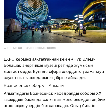
Фото: Мақсат Шағырбаев/Kazinform
EXPO көрмесі аяқталғаннан кейін «Нұр Әлем»
Болашақ энергиясы музейі ретінде жұмысын
жалғастырды. Бүгінде сфера елорданың заманауи
сәулеттік нышандарының біріне айналды.
Вознесенск соборы – Алматы
Алматыдағы Вознесенск кафедралды соборы ХХ
ғасырдың басында салынған және әлемдегі ең биік
ағаш шіркеулердің бірі саналады. Оның биіктігі