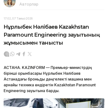
Авторлар
17:02, 07 Тамыз 2026
Нұрлыбек Нәлібаев Kazakhstan
Paramount Engineering зауытының
жұмысымен танысты
АСТАНА. KAZINFORM — Премьер-министрдің
бірінші орынбасары Нұрлыбек Нәлібаев
Астанадағы броньды дөңгелекті машина мен
арнайы техника өндіретін Kazakhstan Paramount
Engineering зауытына барды.