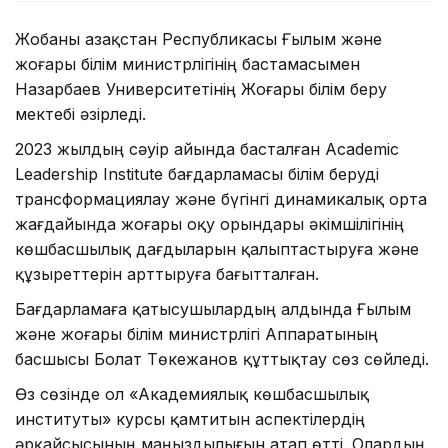
Жобаны Қазақстан Республикасы Ғылым және
жоғары білім министрлігінің бастамасымен
Назарбаев Университетінің Жоғары білім беру
мектебі әзірледі.
2023 жылдың сәуір айында басталған Academic
Leadership Institute бағдарламасы білім беруді
трансформациялау және бүгінгі динамикалық орта
жағдайында жоғары оқу орындары әкімшілігінің
көшбасшылық дағдыларын қалыптастыруға және
құзыреттерін арттыруға бағытталған.
Бағдарламаға қатысушылардың алдында Ғылым
және жоғары білім министрлігі Аппаратының
басшысы Болат Төкежанов құттықтау сөз сөйледі.
Өз сөзінде ол «Академиялық көшбасшылық
институты» курсы қамтитын аспектілердің
әрқайсысының маңыздылығын атап өтті. Олардың