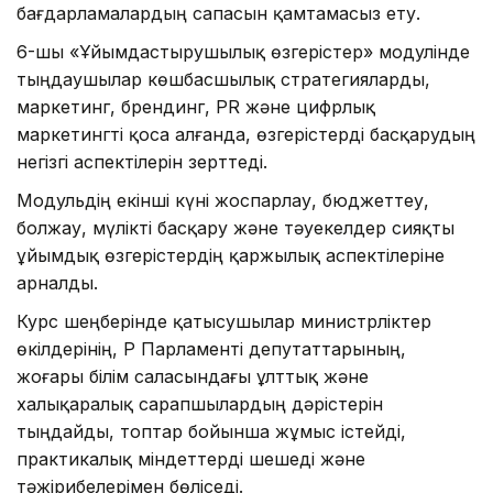
бағдарламалардың сапасын қамтамасыз ету.
6-шы «Ұйымдастырушылық өзгерістер» модулінде
тыңдаушылар көшбасшылық стратегияларды,
маркетинг, брендинг, PR және цифрлық
маркетингті қоса алғанда, өзгерістерді басқарудың
негізгі аспектілерін зерттеді.
Модульдің екінші күні жоспарлау, бюджеттеу,
болжау, мүлікті басқару және тәуекелдер сияқты
ұйымдық өзгерістердің қаржылық аспектілеріне
арналды.
Курс шеңберінде қатысушылар министрліктер
өкілдерінің, ҚР Парламенті депутаттарының,
жоғары білім саласындағы ұлттық және
халықаралық сарапшылардың дәрістерін
тыңдайды, топтар бойынша жұмыс істейді,
практикалық міндеттерді шешеді және
тәжірибелерімен бөліседі.