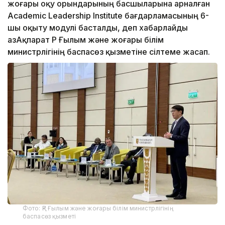
жоғары оқу орындарының басшыларына арналған
Academic Leadership Institute бағдарламасының 6-
шы оқыту модулі басталды, деп хабарлайды
ҚазАқпарат ҚР Ғылым және жоғары білім
министрлігінің баспасөз қызметіне сілтеме жасап.
Фото: ҚР Ғылым және жоғары білім министрлігінің
баспасөз қызметі