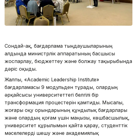
Сондай-ақ, бағдарлама тыңдаушыларының
алдында министрлік аппаратының басшысы
жоспарлау, бюджеттеу және болжау тақырыбында
дәріс оқыды.
Жалпы, «Academic Leadership Institute»
бағдарламасы 9 модульден тұрады, олардың
әрқайсысы университеттегі белгілі бір
трансформация процестерін қамтиды. Мысалы,
жоғары оқу орындарының құндылық бағдарлары
және олардың қоғам үшін маңызы, көшбасшылық,
университет құрылымын қайта қарау, студенттік
мәселелерді шешу және академиялық