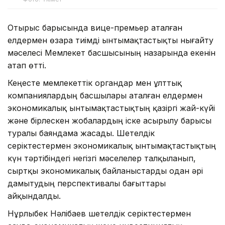
Отырыс барысында вице-премьер аталған
елдермен өзара тиімді ынтымақтастықты нығайту
мәселесі Мемлекет басшысының назарында екенін
атап өтті.
Кеңесте мемлекеттік органдар мен ұлттық
компаниялардың басшылары аталған елдермен
экономикалық ынтымақтастықтың қазіргі жай-күйі
және бірлескен жобалардың іске асырылу барысы
туралы баяндама жасады. Шетелдік
серіктестермен экономикалық ынтымақтастықтың
күн тәртібіндегі негізгі мәселелер талқыланып,
сыртқы экономикалық байланыстарды одан әрі
дамытудың перспективалы бағыттары
айқындалды.
Нұрлыбек Нәлібаев шетелдік серіктестермен