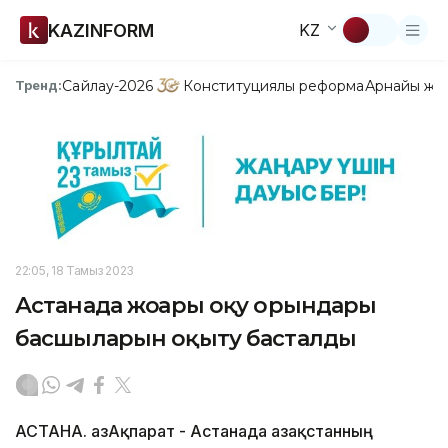
KAZINFORM
KZ
Сайлау-2026
Конституциялық реформа
Арнайы жо
Тренд:
22:05, 18 Тамыз 2023
Астанада жоғары оқу орындары
басшыларын оқыту басталды
АСТАНА. ҚазАқпарат - Астанада Қазақстанның