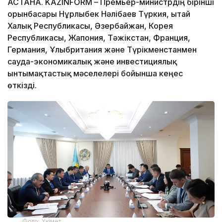
АСТАНА. KAZINFORM – Премьер-министрдің бірінші
орынбасары Нұрлыбек Нәлібаев Түркия, Қытай
Халық Республикасы, Әзербайжан, Корея
Республикасы, Жапония, Тәжікстан, Франция,
Германия, Ұлыбритания және Түрікменстанмен
сауда-экономикалық және инвестициялық
ынтымақтастық мәселелері бойынша кеңес
өткізді.
Фото: Үкімет