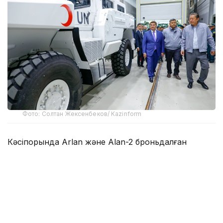
Фото: Солтан Жексенбеков/ Kazinform
Кәсіпорында Arlan және Alan-2 броньдалған
дөңгелекті машиналары, Barys жауынгерлік
броньды көлігінің 4×4, 6×6 және 8×8 өлшеміндегі
модельдері, сондай-ақ, жүзетін әрі дөңгелекті
Terrex-Barys-A 8×8 платформасы шығарылады.