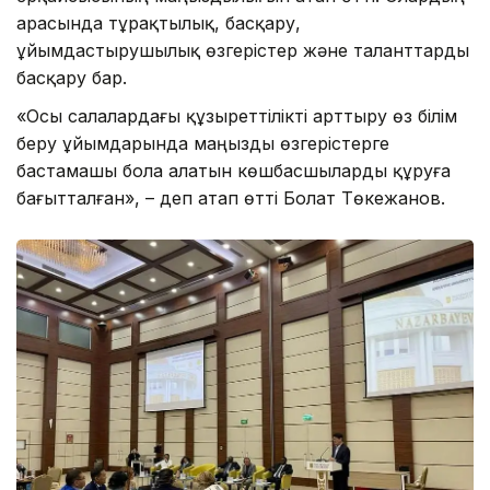
арасында тұрақтылық, басқару,
ұйымдастырушылық өзгерістер және таланттарды
басқару бар.
«Осы салалардағы құзыреттілікті арттыру өз білім
беру ұйымдарында маңызды өзгерістерге
бастамашы бола алатын көшбасшыларды құруға
бағытталған», – деп атап өтті Болат Төкежанов.