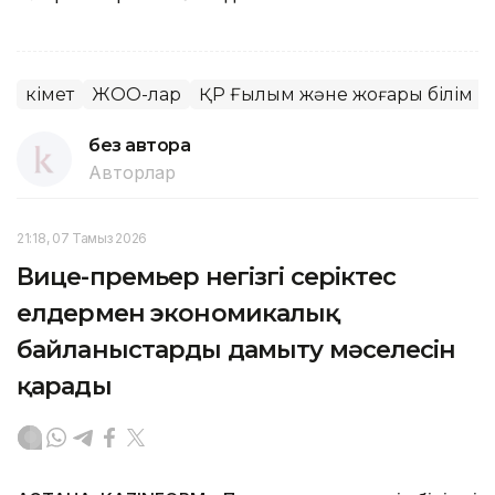
Үкімет
ЖОО-лар
ҚР Ғылым және жоғары білім м
без автора
Авторлар
21:18, 07 Тамыз 2026
Вице-премьер негізгі серіктес
елдермен экономикалық
байланыстарды дамыту мәселесін
қарады