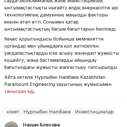
сауда-экономикалық және инвестициялық
ынтымақтастықты нығайту елдің өнеркәсіптік әрі
технологиялық дамуының маңызды факторы
екенін атап өтті. Сонымен қатар
ынтымақтастықтың басым бағыттарын белгіледі.
Кеңес қорытындысы бойынша мемлекеттік
органдар мен ұйымдарға қол жеткізілген
уағдаластықтарды іске асыру жөніндегі жұмысты
күшейту, жаңа бастамаларды айқындау
бағытындағы жұмысты жалғастыру тапсырылды.
Айта кетелік Нұрлыбек Нәлібаев Kazakhstan
Paramount Engineering зауытының жұмысымен
танысқан еді
.
Үкімет
Нұрлыбек Нәлібаев
Инвестициялар
Назым Бөлесова