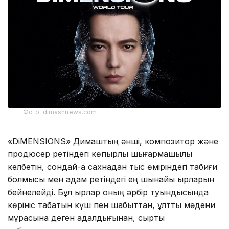
Фото: dimashnews.com
«DiMENSIONS» Димаштың әнші, композитор және
продюсер ретіндегі көпқырлы шығармашылық
келбетін, сондай-ақ сахнадан тыс өміріндегі табиғи
болмысы мен адам ретіндегі ең шынайы қырларын
бейнелейді. Бұл қырлар оның әрбір туындысында
көрініс табатын күш пен шабыттан, ұлттық мәдени
мұрасына деген адалдығынан, сыртқы