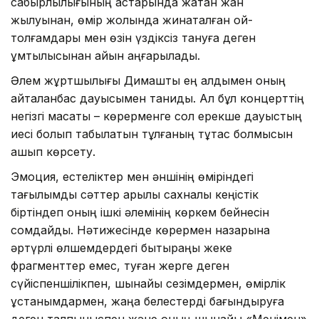
сабырлылығының астарында жатқан жан
жылуынан, өмір жолында жинақталған ой-
толғамдары мен өзін үздіксіз тануға деген
ұмтылысынан айқын аңғарылады.
Әлем жұртшылығы Димашты ең алдымен оның
қайталанбас дауысымен таниды. Ал бұл концерттің
негізгі мақсаты – көрерменге сол ерекше дауыстың
иесі болып табылатын тұлғаның тұтас болмысын
ашып көрсету.
Эмоция, естеліктер мен әншінің өміріндегі
тағылымды сәттер арқылы сахналық кеңістік
біртіндеп оның ішкі әлемінің көркем бейнесін
сомдайды. Нәтижесінде көрермен назарына
әртүрлі өлшемдердегі бытыраңқы жеке
фрагменттер емес, туған жерге деген
сүйіспеншілікпен, шынайы сезімдермен, өмірлік
ұстанымдармен, жаңа белестерді бағындыруға
деген талпыныспен және оның шынайы «Менімен»