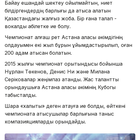
Байқау ешқандай шектеу қойылмайтын, ниет
білдіргендердің барлығы да қатыса алатын
Қазақстандағы жалғыз жоба. Бір ғана талап -
вокалдық қабілетке ие болу.
Чемпионат алғаш рет Астана қаласы әкімдігінің
қолдауымен екі жыл бұрын ұйымдастырылып, оған
200 адам қатысқан болатын.
2015 жылғы чемпионат қорытындысы бойынша
Нұрлан Төкенов, Денис Ни және Милана
Серіковалар жеңімпаз атанды. Жас талантты
орындаушыға Астана қаласы әкімінің Кубогы
табысталды.
Шара «халықтық» деген атауға ие болды, өйткені
чемпионатқа қатысушылар барлығына таныс
компазияцияларды орындайды.