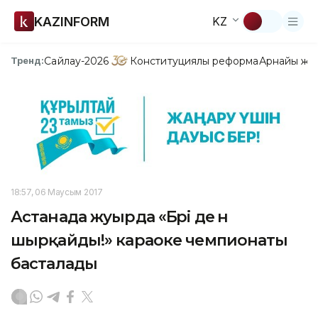
KAZINFORM
KZ
Сайлау-2026
Конституциялық реформа
Арнайы жо
Тренд:
18:57, 06 Маусым 2017
Астанада жуырда «Бәрі де ән
шырқайды!» караоке чемпионаты
басталады