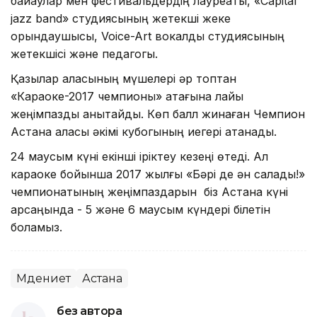
байқаулар мен фестивальдердің лауреаты, «Capital
jazz band» студиясының жетекші жеке
орындаушысы, Voice-Art вокалдық студиясының
жетекшісі және педагогы.
Қазылар алқасының мүшелері әр топтан
«Караоке-2017 чемпионы» атағына лайық
жеңімпазды анықтайды. Көп балл жинаған Чемпион
Астана қаласы әкімі кубогының иегері атанады.
24 маусым күні екінші іріктеу кезеңі өтеді. Ал
караоке бойынша 2017 жылғы «Бәрі де ән салады!»
чемпионатының жеңімпаздарын біз Астана күні
қарсаңында - 5 және 6 маусым күндері білетін
боламыз.
Мәдениет
Астана
без автора