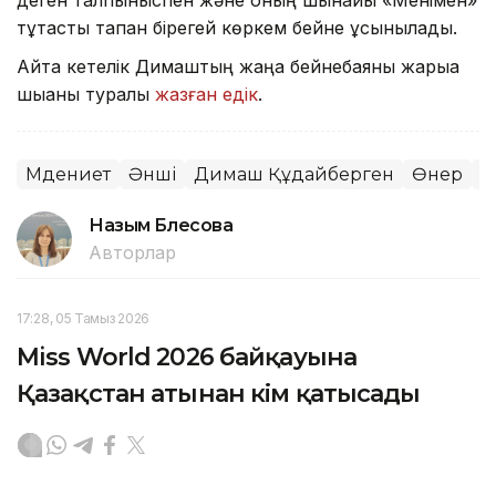
тұтастық тапқан бірегей көркем бейне ұсынылады.
Айта кетелік Димаштың жаңа бейнебаяны жарыққа
шыққаны туралы
жазған едік
.
Мәдениет
Әнші
Димаш Құдайберген
Өнер
М
Назым Бөлесова
Авторлар
17:28, 05 Тамыз 2026
Miss World 2026 байқауына
Қазақстан атынан кім қатысады