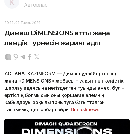
Авторлар
20:55, 05 Тамыз 2026
Димаш DiMENSIONS атты жаңа
әлемдік турнесін жариялады
АСТАНА. KAZINFORM — Димаш Құдайбергеннің
жаңа «DiMENSIONS» жобасы – уақыт пен кеңістікті
шарлау идеясына негізделген туынды емес, бұл –
әртістің болмысын оны қоршаған әлемнің
қабылдауы арқылы танытуға бағытталған
талпыныс, деп хабарлайды
Dimashnews
.