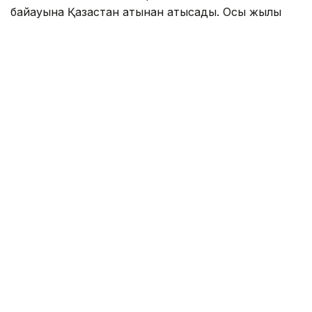
байқауына Қазақстан атынан қатысады. Осы жылы
байқау алғаш рет Вьетнамда өтеді. Бұл іс-шара
әлемнің 130-ға жуық мемлекетінің өкілдерін
біріктірмек. Олар Beauty With a Purpose (мағыналы
сулулық) философиясына сәйкес, өз мемлекеттерін,
ұлттық мәдениеті мен әлеуметтік бастамаларын
таныстырады.