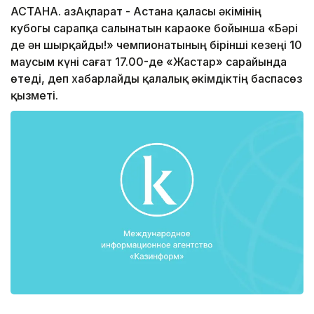
АСТАНА. ҚазАқпарат - Астана қаласы әкімінің
кубогы сарапқа салынатын караоке бойынша «Бәрі
де ән шырқайды!» чемпионатының бірінші кезеңі 10
маусым күні сағат 17.00-де «Жастар» сарайында
өтеді, деп хабарлайды қалалық әкімдіктің баспасөз
қызметі.