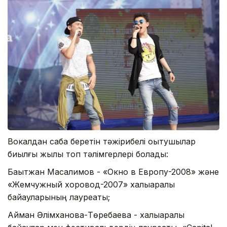
Вокалдан сабақ беретін тәжірибелі оқытушылар
биылғы жылы топ тәлімгерлері болады:
Бақытжан Масалимов - «Окно в Европу-2008» және
«Жемчужный хоровод-2007» халықаралық
байқауларының лауреаты;
Айман Әлімханова-Төребаева - халықаралық