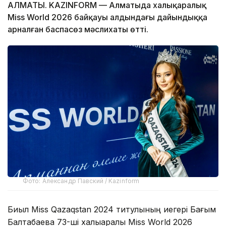
АЛМАТЫ. KAZINFORM — Алматыда халықаралық
Miss World 2026 байқауы алдындағы дайындыққа
арналған баспасөз мәслихаты өтті.
Фото: Александр Павский / Kazinform
Биыл Miss Qazaqstan 2024 титулының иегері Бағым
Балтабаева 73-ші халықаралық Miss World 2026