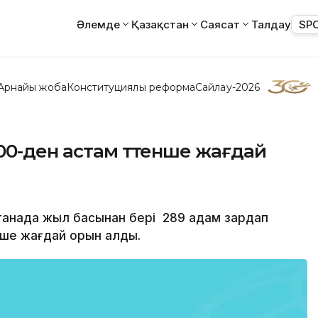
Әлемде
Қазақстан
Саясат
Талдау
SP
Арнайы жоба
Конституциялық реформа
Сайлау-2026
0-ден астам төтенше жағдай
Астанада жыл басынан бері 289 адам зардап
нше жағдай орын алды.