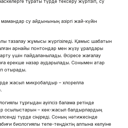
аскелерге тұрақты түрде тексеру жүргізіп, су
е мамандар су айдынының қазіргі жай-күйін
лық тазалау жұмысы жүргізіледі. Қамыс шабатын
налған арнайы понтондар мен жүзу құралдары
арту үшін пайдаланылады. Әсіресе жағалау
ға ерекше назар аударылады. Сонымен қатар
ып отырады.
лерде жасыл микробалдыр – хлорелла
.
логиялық тұрғыдан қауіпсіз балама ретінде
ор қосылыстарын – көк-жасыл балдырлардың
белсенді түрде сіңіреді. Соның нәтижесінде
иғи биологиялық тепе-теңдіктің қалпына келуіне