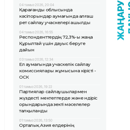
04 тамыз 2026, 20:04
Қарағанды облысында
кәсіпорындар аумағында алғаш
рет сайлау учаскелері ашылды
04 тамыз 2026, 16:55
Респонденттердің 72,3%-ы жаңа
Құрылтай үшін дауыс беруге
дайын
03 тамыз 2026, 12:34
Ел аумағында учаскелік сайлау
комиссиялары жұмысына кірісті -
ОСК
01 тамыз 2026, 19:22
Партиялар сайлаушылармен
жүздесті: мектептерде және өндіріс
орындарында өзекті мәселелер
талқыланды
01 тамыз 2026, 13:50
Орталық Азия елдерінің