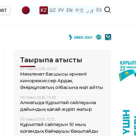
KZ
QZ
РУ
EN
中文
ق ز
ЎЗ
ORT
Тақырыпқа қатысты
07 тамыз 2026, 20:03
Мемлекет басшысы көрнекті
кинорежиссер Ардақ
Әмірқұловтың отбасына көңіл айтты
06 тамыз 2026, 13:28
Алматыда Құрылтай сайлауына
дайындық қалай жүріп жатыр
05 тамыз 2026, 12:52
Құрылтай сайлауын 10 мың
қоғамдық байқаушы бақылайды