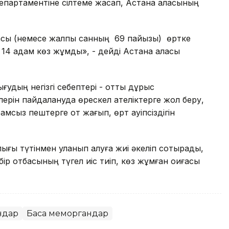
епартаментіне сілтеме жасап, Астана қаласының
иғасы (немесе жалпы санның 69 пайызы) өртке
14 адам көз жұмды», - дейді Астана қаласы
удың негізгі себептері - отты дұрыс
ерін пайдалануда өрескел қателіктерге жол беру,
рамсыз пештерге от жағып, өрт қауіпсіздігін
ғы түтінмен уланып қалуға жиі әкеліп соқтырады,
бір отбасының түгел иіс тиіп, көз жұмған оқиғасы
андар
Басқа меморгандар