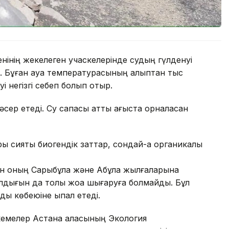
нінің жекелеген учаскелерінде судың гүлденуі
. Бұған ауа температурасының қалыптан тыс
і негізгі себеп болып отыр.
сер етеді. Су сапасы қатты ағыста орналасқан
ы сияқты биогендік заттар, сондай-ақ органикалық
 оның Сарыбұлақ және Ақбұлақ жылғаларына
лдығын да толық жоққа шығаруға болмайды. Бұл
ы көбеюіне ықпал етеді.
кемелер Астана қаласының Экология