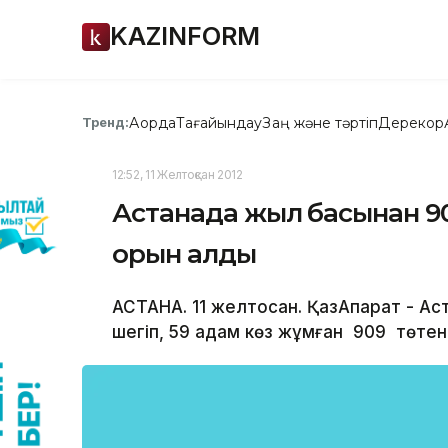
KAZINFORM
Ақорда
Тағайындау
Заң және тәртіп
Дерекқор
Тренд:
12:52, 11 Желтоқсан 2012
Астанада жыл басынан 90
орын алды
АСТАНА. 11 желтоқсан. ҚазАқпарат - 
шегіп, 59 адам көз жұмған 909 төте