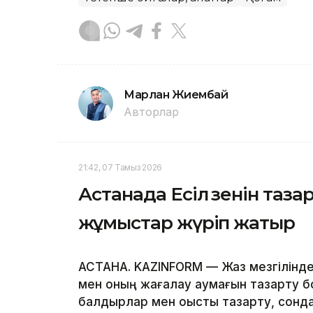
Марлан Жиембай
Авторлар
21:42, 07 Тамыз 2026
Астанада Есіл өзенін таз
жұмыстар жүріп жатыр
АСТАНА. KAZINFORM — Жаз мезгілінде қ
мен оның жағалау аумағын тазарту б
балдырлар мен қоқысты тазарту, сонда