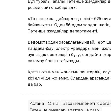
Бұл туралы қалалық Төтенше жағдайлар д
ресми сайты хабарлады
.
«Төтенше жағдайлардың негізі - 625 оқ
байланысты. Одан 56 адам зардап шегіп, 
Төтенше жағдайлар департаменті.
Ведомстводан хабарлағанындай, өрт шығ
пайдаланбау, электр құралдары мен желіл
қауіпсіздік ережелерін бұзу, сондай-ақ жа
сақтамау болып табылады.
Қатты отынмен жанатын пештердің ақаулы
кісі өлімі де жоқ емес. Олардың арасында 
да бар.
Астана
Оқиға
Басқа мемлекеттік орг
Төтенше оқиғалар, апаттар
Қоғам