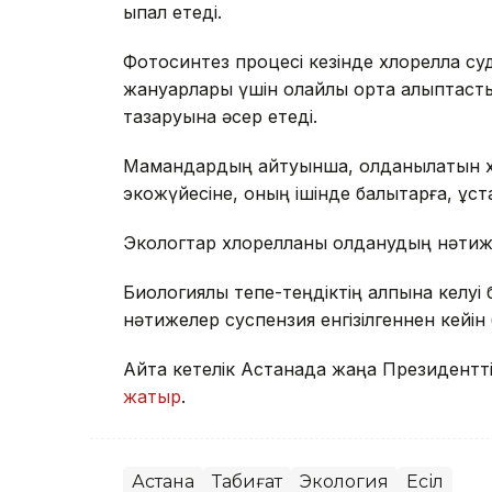
ықпал етеді.
Фотосинтез процесі кезінде хлорелла суд
жануарлары үшін қолайлы орта қалыптаст
тазаруына әсер етеді.
Мамандардың айтуынша, қолданылатын хл
экожүйесіне, оның ішінде балықтарға, құста
Экологтар хлорелланы қолданудың нәтиже
Биологиялық тепе-теңдіктің қалпына келуі бе
нәтижелер суспензия енгізілгеннен кейін
Айта кетелік Астанада жаңа Президентті
жатыр
.
Астана
Табиғат
Экология
Есіл