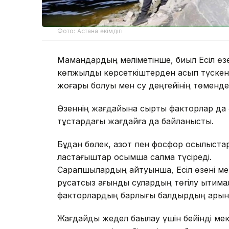
Фото: Астана әкімдігі
Мамандардың мәліметінше, биыл Есіл өзе
көпжылдық көрсеткіштерден асып түскен
жоғары болуы мен су деңгейінің төмендеу
Өзеннің жағдайына сыртқы факторлар да ә
тұстардағы жағдайға да байланысты.
Бұдан бөлек, азот пен фосфор қосылыстар
ластағыштар қосымша салмақ түсіреді.
Сарапшылардың айтуынша, Есіл өзені мен
рұқсатсыз ағынды сулардың төгілу ықтима
факторлардың барлығы балдырдың қарқынд
Жағдайды жедел бақылау үшін бейінді ме