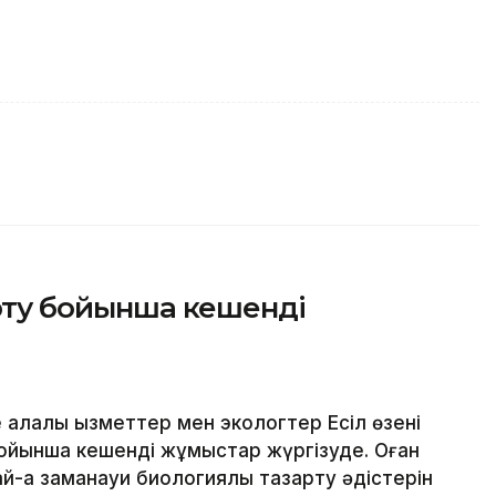
арту бойынша кешенді
алалық қызметтер мен экологтер Есіл өзені
ойынша кешенді жұмыстар жүргізуде. Оған
й-ақ заманауи биологиялық тазарту әдістерін