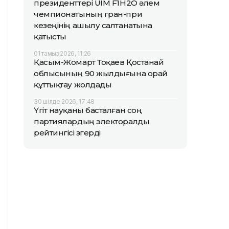
президенттері UIM F1H2O әлем
чемпионатының гран-при
кезеңінің ашылу салтанатына
қатысты
01 тамыз 2026, 11:26
Қасым-Жомарт Тоқаев Қостанай
облысының 90 жылдығына орай
құттықтау жолдады
30 шілде 2026, 17:48
Үгіт науқаны басталған соң
партиялардың электоралды
рейтингісі өзгерді