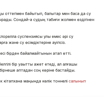
ы оттегімен байытып, балықтар мен басқа да су
ырады. Сондай-ақ судың табиғи жолмен өздігінен
орелла суспензиясы улы емес әрі су
рға және су өсімдіктеріне қауіпсіз.
сі бірден байқалмайтынын атап өтті.
лгілі бір уақытты қажет етеді, ал алғашқы
 бірнеше аптадан соң көріне бастайды.
к кітапхана маңында көлік тоннелі
салынып