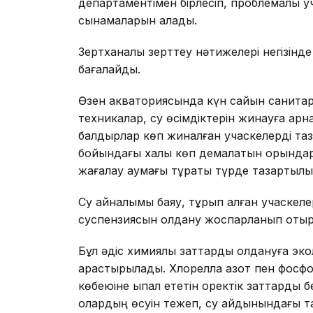
департаментімен бірлесіп, проблемалы уч
сынамаларын алады.
Зертханалық зерттеу нәтижелері негізінд
бағалайды.
Өзен акваториясында күн сайын санитар
техникалар, су өсімдіктерін жинауға ар
балдырлар көп жиналған учаскелерді таз
бойындағы халық көп демалатын орындар
жағалау аумағы тұрақты түрде тазартыл
Су айналымы баяу, тұрып қалған учаске
суспензиясын қолдану жоспарланып отыр
Бұл әдіс химиялық заттарды қолдануға эко
қарастырылады. Хлорелла азот пен фосф
көбеюіне ықпал ететін қоректік заттарды 
олардың өсуін тежеп, су айдынындағы таб