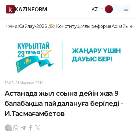
KAZINFORM
KZ
Сайлау-2026
Конституциялық реформа
Арнайы жо
Тренд:
12:08, 21 Маусым 2012
Астанада жыл соңына дейін жаңа 9
балабақша пайдалануға беріледі -
И.Тасмағамбетов