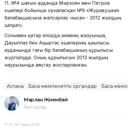
11. №4 шағын ауданда Мирзоян мен Петров
көшелері бойынша орналасқан №9 «Журавушка»
балабақшасына жапсарлас нысан - 2012 жылдың
шілдесі.
Сонымен қатар елорда әкімінің жазуынша,
Дауылпаз бен Ақыртас көшелерінің қиылысы
ауданында тағы бір балабақшаның құрылысы
жүргізілуде. Оның құрылысын 2013 жылдың
наурызында аяқтау жоспарланған.
Астана
Басқа мемлекеттік органдар
Басқа мемор
Марлан Жиембай
Авторлар
01:14, 09 Тамыз 2026