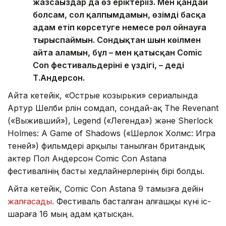
жазсаңыздар да өз еріктеріңіз. Мен қандай
болсам, сол қалпымдамын, өзімді басқа
адам етіп көрсетуге немесе рөл ойнауға
тырыспаймын. Сондықтан шын көңілмен
айта аламын, бұл – мен қатысқан Comic
Con фестивальдерінің ең үздігі, – деді
Т.Андерсон.
Айта кетейік, «Острые козырьки» сериалында
Артур Шелби рөлін сомдап, сондай-ақ The Revenant
(«Выживший»), Legend («Легенда») және Sherlock
Holmes: A Game of Shadows («Шерлок Холмс: Игра
теней») фильмдері арқылы танылған британдық
актер Пол Андерсон Comic Con Astana
фестивалінің басты хедлайнерлерінің бірі болды.
Айта кетейік, Comic Con Astana 9 тамызға дейін
жалғасады.
Фестиваль басталған алғашқы күні іс-
шараға 16 мың адам қатысқан.