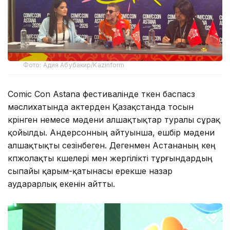
Фото: Адия Абубакир/Kazinform
Comic Con Astana фестивалінде өткен баспасөз
мәслихатында актерден Қазақстанда тосын
көрінген немесе мәдени алшақтықтар туралы сұрақ
қойылды. Андерсонның айтуынша, ешбір мәдени
алшақтықты сезінбеген. Дегенмен Астананың кең
көпжолақты көшелері мен жергілікті тұрғындардың
сыпайы қарым-қатынасы ерекше назар
аударарлық екенін айтты.