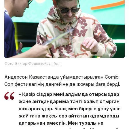
Фото: Виктор Федюни/Kazinform
Андерсон Қазақстанда ұйымдастырылған Comic
Con фестивалінің деңгейіне де жоғары баға берді.
– Қазір сіздер менің алдымда отырсыздар
және айтқандарыма тәнті болып отырған
шығарсыздар. Бірақ мен біреуге ұнау үшін
жай ғана жақсы сөз айтатын адамдардың
қатарынан емеспін. Мен туралы не