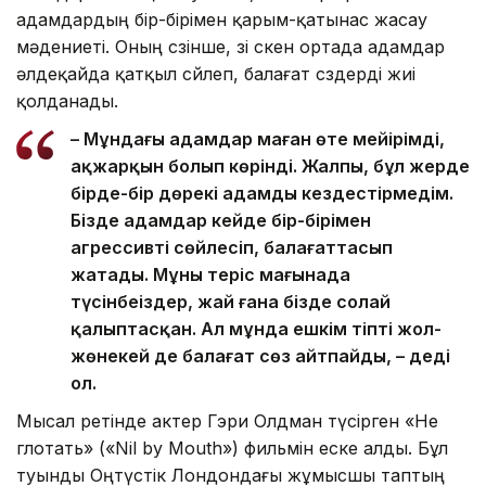
адамдардың бір-бірімен қарым-қатынас жасау
мәдениеті. Оның сөзінше, өзі өскен ортада адамдар
әлдеқайда қатқыл сөйлеп, балағат сөздерді жиі
қолданады.
– Мұндағы адамдар маған өте мейірімді,
ақжарқын болып көрінді. Жалпы, бұл жерде
бірде-бір дөрекі адамды кездестірмедім.
Бізде адамдар кейде бір-бірімен
агрессивті сөйлесіп, балағаттасып
жатады. Мұны теріс мағынада
түсінбеңіздер, жай ғана бізде солай
қалыптасқан. Ал мұнда ешкім тіпті жол-
жөнекей де балағат сөз айтпайды, – деді
ол.
Мысал ретінде актер Гэри Олдман түсірген «Не
глотать» («Nil by Mouth») фильмін еске алды. Бұл
туынды Оңтүстік Лондондағы жұмысшы таптың