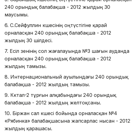
240 орындық балабақша - 2012 жылдың 30
маусымы.
6. С.Сейфуллин көшесінің оңтүстігіне қарай
орналасқан 240 орындық балабақша - 2012
жылдың 30 шілдесі.
7. Есіл өзенінің сол жағалауында №3 шағын ауданда
орналасқан 240 орындық балабақша - 2012
жылдың тамызы.
8. Интернациональный ауылындағы 240 орындық
балабақша - 2012 жылдың тамызы.
9. Көктал-2 тұрғын алқабындағы 240 орындық
балабақша - 2012 жылдың желтоқсаны.
10. Біржан сал көшесі бойында орналасқан №4
«Рябинка» балабақшасына жапсарлас нысан - 2012
жылдың қарашасы.