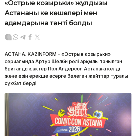
«Острые козырьки» жұлдызы
Астананың кең көшелері мен
адамдарына тәнті болды
АСТАНА. KAZINFORM – «Острые козырьки»
сериалында Артур Шелби рөлі арқылы танылған
британдық актер Пол Андерсон Астанаға келді
және өзін ерекше әсерге бөлеген жайттар туралы
сұхбат берді.