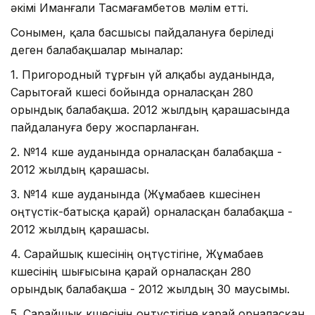
әкімі Иманғали Тасмағамбетов мәлім етті.
Сонымен, қала басшысы пайдалануға беріледі
деген балабақшалар мыналар:
1. Пригородный тұрғын үй алқабы ауданында,
Сарытоғай көшесі бойында орналасқан 280
орындық балабақша. 2012 жылдың қарашасында
пайдалануға беру жоспарланған.
2. №14 көше ауданында орналасқан балабақша -
2012 жылдың қарашасы.
3. №14 көше ауданында (Жұмабаев көшесінен
оңтүстік-батысқа қарай) орналасқан балабақша -
2012 жылдың қарашасы.
4. Сарайшық көшесінің оңтүстігіне, Жұмабаев
көшесінің шығысына қарай орналасқан 280
орындық балабақша - 2012 жылдың 30 маусымы.
5. Сарайшық көшесінің оңтүстігіне қарай орналасқан