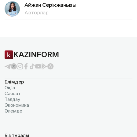
Айжан Серікжанқызы
Авторлар
KAZINFORM
Бөлімдер
Оқиға
Саясат
Талдау
Экономика
Әлемде
Біз туралы