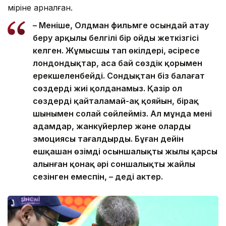
өміріне арналған.
– Меніңше, Олдман фильмге осындай атау
беру арқылы белгілі бір ойды жеткізгісі
келген. Жұмысшы тап өкілдері, әсіресе
лондондықтар, аса бай сөздік қорымен
ерекшеленбейді. Сондықтан біз балағат
сөздерді жиі қолданамыз. Қазір ол
сөздерді қайталамай-ақ қояйын, бірақ
шынымен солай сөйлейміз. Ал мұнда мені
адамдар, жанкүйерлер және олардың
эмоциясы таңғалдырды. Бұған дейін
ешқашан өзімді осыншалықты жылы қарсы
алынған қонақ әрі соншалықты жайлы
сезінген емеспін, – деді актер.