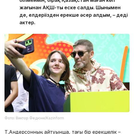
білмеймін, бірақ Қазақстан маған көп
жағынан АҚШ-ты еске салды. Шынымен
де, елдеріңізден ерекше әсер алдым, – деді
актер.
Фото: Виктор Федюни/Kazinform
Т.Андерсонның айтуынша, тағы бір ерекшелік –