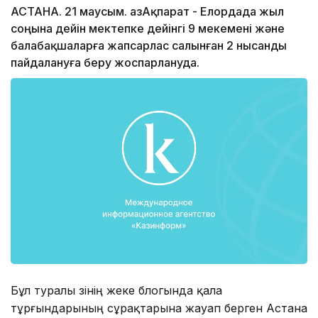
АСТАНА. 21 маусым. ҚазАқпарат - Елордада жыл
соңына дейін мектепке дейінгі 9 мекемені және
балабақшаларға жапсарлас салынған 2 нысанды
пайдалануға беру жоспарлануда.
Бұл туралы өзінің жеке блогында қала
тұрғындарының сұрақтарына жауап берген Астана