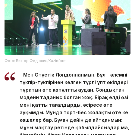
Фото: Виктор Федюнин/Kazinform
– Мен Оңтүстік Лондоннанмын. Бұл – әлемнің
түкпір-түкпірінен келген түрлі ұлт өкілдері
тұратын өте көпұлтты аудан. Сондықтан
мәдени таңданыс болған жоқ. Бірақ елдің өзі
мені қатты таңғалдырды, әсіресе өте
ауқымды. Мұнда төрт-бес жолақты өте кең
көшелер бар. Бұған дейін де айтқанмын:
мұны мақтау ретінде қабылдайсыздар ма,