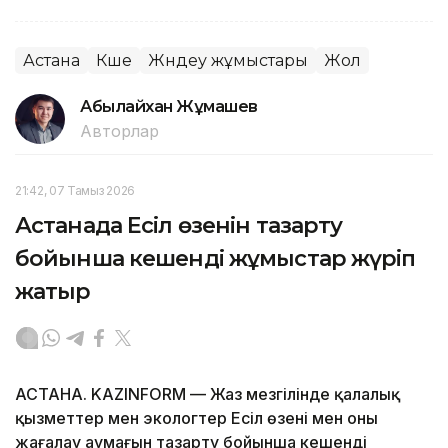
Астана
Көше
Жөндеу жұмыстары
Жол
Абылайхан Жұмашев
Авторлар
21:42, 07 Тамыз 2026
Астанада Есіл өзенін тазарту
бойынша кешенді жұмыстар жүріп
жатыр
АСТАНА. KAZINFORM — Жаз мезгілінде қалалық
қызметтер мен экологтер Есіл өзені мен оның
жағалау аумағын тазарту бойынша кешенді