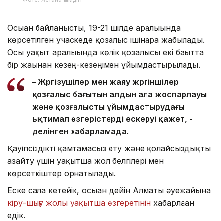
Осыған байланысты, 19-21 шілде аралығында
көрсетілген учаскеде қозғалыс ішінара жабылады.
Осы уақыт аралығында көлік қозғалысы екі бағытта
бір жағынан кезең-кезеңімен ұйымдастырылады.
– Жүргізушілер мен жаяу жүргіншілер
қозғалыс бағытын алдын ала жоспарлауы
және қозғалысты ұйымдастырудағы
ықтимал өзгерістерді ескеруі қажет, -
делінген хабарламада.
Қауіпсіздікті қамтамасыз ету және қолайсыздықты
азайту үшін уақытша жол белгілері мен
көрсеткіштер орнатылады.
Еске сала кетейік, осыған дейін Алматы әуежайына
кіру-шығу жолы уақытша өзгеретінін
хабарлаған
едік.