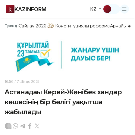
KAZINFORM
KZ
Сайлау-2026
Конституциялық реформа
Арнайы жо
Тренд:
16:56, 17 Шілде 2025
Астанадағы Керей-Жәнібек хандар
көшесінің бір бөлігі уақытша
жабылады