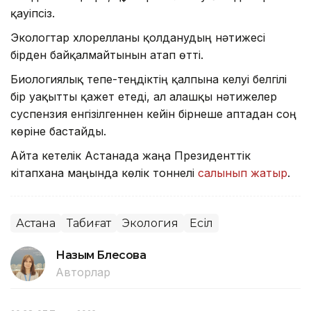
қауіпсіз.
Экологтар хлорелланы қолданудың нәтижесі
бірден байқалмайтынын атап өтті.
Биологиялық тепе-теңдіктің қалпына келуі белгілі
бір уақытты қажет етеді, ал алғашқы нәтижелер
суспензия енгізілгеннен кейін бірнеше аптадан соң
көріне бастайды.
Айта кетелік Астанада жаңа Президенттік
кітапхана маңында көлік тоннелі
салынып жатыр
.
Астана
Табиғат
Экология
Есіл
Назым Бөлесова
Авторлар