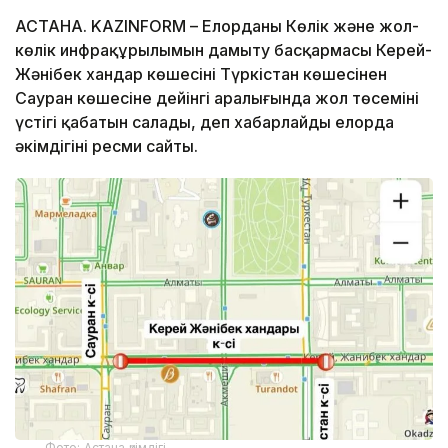
АСТАНА. KAZINFORM – Елорданың Көлік және жол-
көлік инфрақұрылымын дамыту басқармасы Керей-
Жәнібек хандар көшесінің Түркістан көшесінен
Сауран көшесіне дейінгі аралығында жол төсемінің
үстіңгі қабатын салады, деп хабарлайды елорда
әкімдігінің ресми сайты.
Фото: Астана әкімдігі