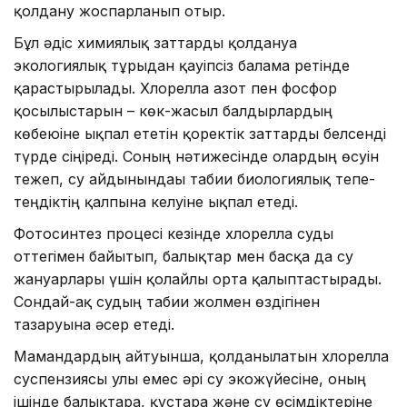
қолдану жоспарланып отыр.
Бұл әдіс химиялық заттарды қолдануға
экологиялық тұрғыдан қауіпсіз балама ретінде
қарастырылады. Хлорелла азот пен фосфор
қосылыстарын – көк-жасыл балдырлардың
көбеюіне ықпал ететін қоректік заттарды белсенді
түрде сіңіреді. Соның нәтижесінде олардың өсуін
тежеп, су айдынындағы табиғи биологиялық тепе-
теңдіктің қалпына келуіне ықпал етеді.
Фотосинтез процесі кезінде хлорелла суды
оттегімен байытып, балықтар мен басқа да су
жануарлары үшін қолайлы орта қалыптастырады.
Сондай-ақ судың табиғи жолмен өздігінен
тазаруына әсер етеді.
Мамандардың айтуынша, қолданылатын хлорелла
суспензиясы улы емес әрі су экожүйесіне, оның
ішінде балықтарға, құстарға және су өсімдіктеріне