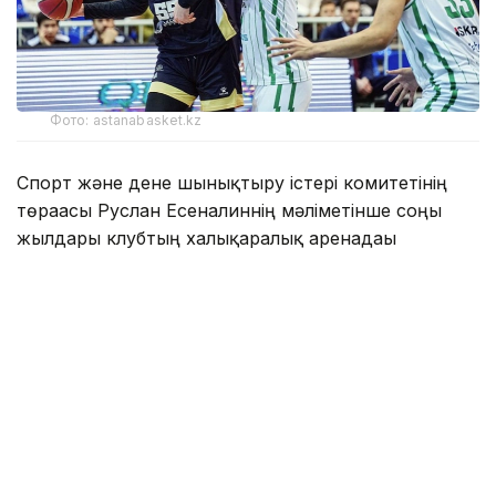
Фото: astanabasket.kz
Спорт және дене шынықтыру істері комитетінің
төрағасы Руслан Есеналиннің мәліметінше соңғы
жылдары клубтың халықаралық аренадағы
нәтижелері алға қойған міндеттері мен күткен
нәтижелерге сәйкес келмеді.
— ВТБ Бірыңғай лигасының өткен
маусымының қорытындысы бойынша
«Астана» баскетбол клубы соңғы 12-
орынға тұрақтады. Команда 44 матчтың
тек екеуінде ғана жеңіске жетіп, жеңіліс
көрсеткіші 95 пайыздан асты. Бұл —