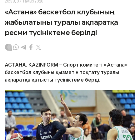
20:38, 07 Тамыз 2026
«Астана» баскетбол клубының
жабылатыны туралы ақпаратқа
ресми түсініктеме берілді
АСТАНА. KAZINFORM – Спорт комитеті «Астана»
баскетбол клубының қызметін тоқтату туралы
ақпаратқа қатысты түсініктеме берді.