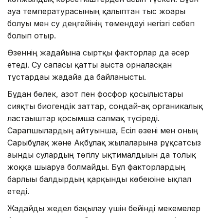
ауа температурасының қалыптан тыс жоғары
болуы мен су деңгейінің төмендеуі негізгі себеп
болып отыр.
Өзеннің жағдайына сыртқы факторлар да әсер
етеді. Су сапасы қатты ағыста орналасқан
тұстардағы жағдайға да байланысты.
Бұдан бөлек, азот пен фосфор қосылыстары
сияқты биогендік заттар, сондай-ақ органикалық
ластағыштар қосымша салмақ түсіреді.
Сарапшылардың айтуынша, Есіл өзені мен оның
Сарыбұлақ және Ақбұлақ жылғаларына рұқсатсыз
ағынды сулардың төгілу ықтималдығын да толық
жоққа шығаруға болмайды. Бұл факторлардың
барлығы балдырдың қарқынды көбеюіне ықпал
етеді.
Жағдайды жедел бақылау үшін бейінді мекемелер