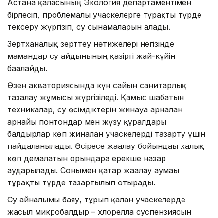
Астана қаласының Экология департаментімен
бірлесіп, проблемалы учаскелерге тұрақты түрде
тексеру жүргізіп, су сынамаларын алады.
Зертханалық зерттеу нәтижелері негізінде
мамандар су айдынының қазіргі жай-күйін
бағалайды.
Өзен акваториясында күн сайын санитарлық
тазалау жұмысы жүргізіледі. Қамыс шабатын
техникалар, су өсімдіктерін жинауға арналған
арнайы понтондар мен жүзу құралдары
балдырлар көп жиналған учаскелерді тазарту үшін
пайдаланылады. Әсіресе жағалау бойындағы халық
көп демалатын орындарға ерекше назар
аударылады. Сонымен қатар жағалау аумағы
тұрақты түрде тазартылып отырады.
Су айналымы баяу, тұрып қалған учаскелерде
жасыл микробалдыр – хлорелла суспензиясын