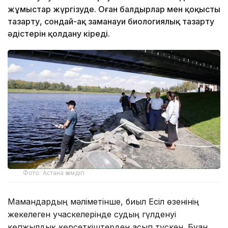
жұмыстар жүргізуде. Оған балдырлар мен қоқысты
тазарту, сондай-ақ заманауи биологиялық тазарту
әдістерін қолдану кіреді.
Фото: Астана әкімдігі
Мамандардың мәліметінше, биыл Есіл өзенінің
жекелеген учаскелерінде судың гүлденуі
көпжылдық көрсеткіштерден асып түскен. Бұған