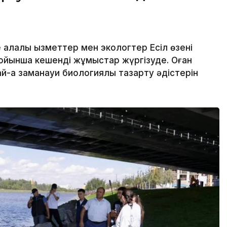
алалық қызметтер мен экологтер Есіл өзені
ойынша кешенді жұмыстар жүргізуде. Оған
й-ақ заманауи биологиялық тазарту әдістерін