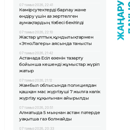
07 тамыз 2026, 22:41
Көмірсутектерді барлау және
өндіру үшін аз зерттелген
аумақтардың тізбесі бекітілді
07 тамыз 2026, 22:10
Жастар ұлттық құндылықтармен
«ЭтноЛагерь» аясында танысты
07 тамыз 2026, 21:42
Астанада Есіл өзенін тазарту
бойынша кешенді жұмыстар жүріп
жатыр
07 тамыз 2026, 21:12
Жамбыл облысында полициядан
қашқан мас жүргізуші 7 жылға көлік
жүргізу құқығынан айырылды
07 тамыз 2026, 20:51
Алматыда 5 мыңнан астам пәтерде
уақытша газ болмайды
07 тамыз 2026, 20:33