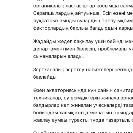
органикалық ластағыштар қосымша салма
Сарапшылардың айтуынша, Есіл өзені ме
рұқсатсыз ағынды сулардың төгілу ықтим
факторлардың барлығы балдырдың қарқын
Жағдайды жедел бақылау үшін бейінді м
департаментімен бірлесіп, проблемалы уч
сынамаларын алады.
Зертханалық зерттеу нәтижелері негізін
бағалайды.
Өзен акваториясында күн сайын санитар
техникалар, су өсімдіктерін жинауға ар
балдырлар көп жиналған учаскелерді таз
бойындағы халық көп демалатын орындар
жағалау аумағы тұрақты түрде тазартылы