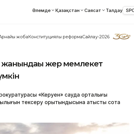
Әлемде
Қазақстан
Саясат
Талдау
SP
Арнайы жоба
Конституциялық реформа
Сайлау-2026
О жанындағы жер мемлекет
үмкін
прокуратурасы «Керуен» сауда орталығы
ылығын тексеру қорытындысына қатысты сотқа