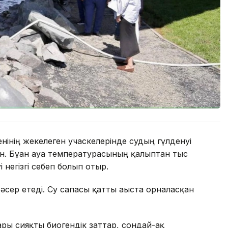
нінің жекелеген учаскелерінде судың гүлденуі
. Бұған ауа температурасының қалыптан тыс
 негізгі себеп болып отыр.
әсер етеді. Су сапасы қатты ағыста орналасқан
ры сияқты биогендік заттар, сондай-ақ