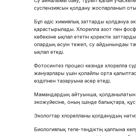
Су айналымы баяу, тұрып қалған учаске
суспензиясын қолдану жоспарланып оты
Бұл әдіс химиялық заттарды қолдануға эк
қарастырылады. Хлорелла азот пен фос
көбеюіне ықпал ететін қоректік заттарды
олардың өсуін тежеп, су айдынындағы таб
ықпал етеді.
Фотосинтез процесі кезінде хлорелла су
жануарлары үшін қолайлы орта қалыптас
өздігінен тазаруына әсер етеді.
Мамандардың айтуынша, қолданылатын х
экожүйесіне, оның ішінде балықтарға, құст
Экологтар хлорелланы қолданудың нәтиж
Биологиялық тепе-теңдіктің қалпына келуі