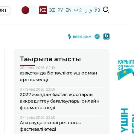
KZ
QZ
РУ
EN
中文
ق ز
ЎЗ
ORT
Тақырыпқа қатысты
08 тамыз 2026, 02:19
Қазақстанда бір тәулікте үш орман
өрті тіркелді
07 тамыз 2026, 22:59
2027 жылдан бастап жоспарлы
аккредиттеу бағалаулары онлайн
форматта өтеді
07 тамыз 2026, 22:50
Атырауда екінші рет лотос
фестивалі өтеді