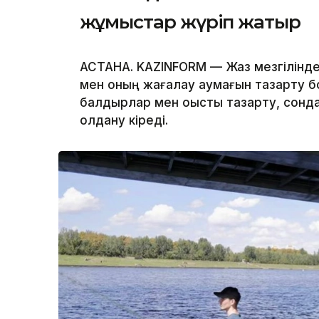
жұмыстар жүріп жатыр
АСТАНА. KAZINFORM — Жаз мезгілінде қ
мен оның жағалау аумағын тазарту б
балдырлар мен қоқысты тазарту, сонда
қолдану кіреді.