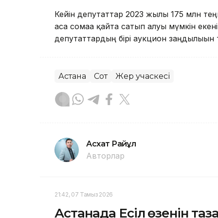
Кейін депутаттар 2023 жылы 175 млн тең
аса сомаға қайта сатып алуы мүмкін екен
депутаттардың бірі аукцион заңдылығын т
Астана
Сот
Жер учаскесі
Асхат Райқұл
Авторлар
21:42, 07 Тамыз 2026
Астанада Есіл өзенін та