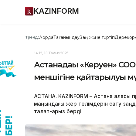
KAZINFORM
Ақорда
Тағайындау
Заң және тәртіп
Дерекқор
Тренд:
14:12, 13 Тамыз 2025
Астанадағы «Керуен» СО
меншігіне қайтарылуы м
АСТАНА. KAZINFORM – Астана қаласы 
маңындағы жер телімдерін сату заңд
талап-арыз берді.