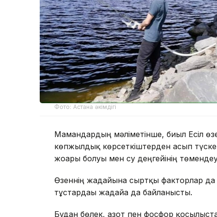
Фото: Астана әкімдігі
Мамандардың мәліметінше, биыл Есіл өзе
көпжылдық көрсеткіштерден асып түскен
жоғары болуы мен су деңгейінің төмендеуі
Өзеннің жағдайына сыртқы факторлар да 
тұстардағы жағдайға да байланысты.
Бұдан бөлек, азот пен фосфор қосылыста