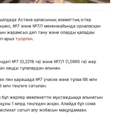
 шілдеде Астана қаласының азаматтық істер
көшесі, №7 және №7/1 мекенжайында орналасқан
рын жарамсыз деп тану және оларды қаладағы
ап-арыз
түсірген
.
дегі №7 (0,2218 га) және №7/1 (1,0965 га) жер
н заңды тұлғалардан алынған.
к пен қарашада №7 учаске жеке тұлғаға 68 млн
9 млн теңгеге сатылған.
н бұл жерлер мемлекеттік мұқтаждыққа алынатын
 құны 1 млрд теңгеден асқан. Алайда бұл сома
әслихат сатып алу жобасын мақұлдамаған.