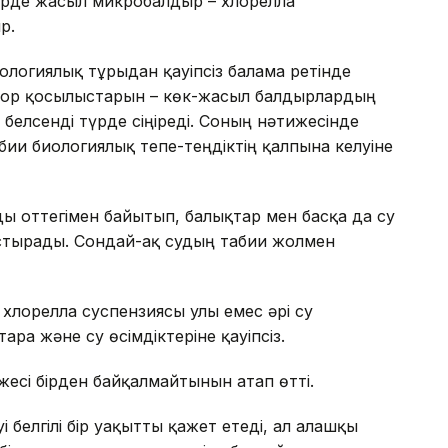
лерде жасыл микробалдыр – хлорелла
р.
ологиялық тұрғыдан қауіпсіз балама ретінде
фор қосылыстарын – көк-жасыл балдырлардың
 белсенді түрде сіңіреді. Соның нәтижесінде
иғи биологиялық тепе-теңдіктің қалпына келуіне
ды оттегімен байытып, балықтар мен басқа да су
тырады. Сондай-ақ судың табиғи жолмен
лорелла суспензиясы улы емес әрі су
арға және су өсімдіктеріне қауіпсіз.
есі бірден байқалмайтынын атап өтті.
 белгілі бір уақытты қажет етеді, ал алғашқы