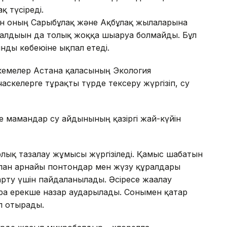
қ түсіреді.
н оның Сарыбұлақ және Ақбұлақ жылғаларына
алдығын да толық жоққа шығаруға болмайды. Бұл
ды көбеюіне ықпал етеді.
екемелер Астана қаласының Экология
аскелерге тұрақты түрде тексеру жүргізіп, су
де мамандар су айдынының қазіргі жай-күйін
лық тазалау жұмысы жүргізіледі. Қамыс шабатын
налған арнайы понтондар мен жүзу құралдары
арту үшін пайдаланылады. Әсіресе жағалау
ға ерекше назар аударылады. Сонымен қатар
п отырады.