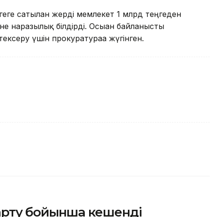
геге сатылған жерді мемлекет 1 млрд теңгеден
іне наразылық білдірді. Осыған байланысты
ексеру үшін прокуратураға жүгінген.
зарту бойынша кешенді