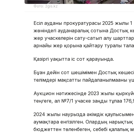
Фото: 2gis.kz
Есіл ауданы прокуратурасы 2025 жылғы 1
жөніндегі ауданаралық сотына Достық 
жер учаскелерін сату-сатып алу шартта
арнайы жер қорына қайтару туралы тал
Қазіргі уақытта іс сот қарауында.
Бұған дейін сот шешімімен Достық көшесін
телімдері мақсатты пайдаланылмағаны үші
Аукцион нәтижесінде 2023 жылғы қыркүйе
теңгеге, ал №7/1 учаске заңды тұлғаға 176,
2024 жылғы наурызда әкімдік қаулысыме
аумақтарға енгізілген. Олардың нарықтық
бюджеттен төленбеген, себебі қалалық м