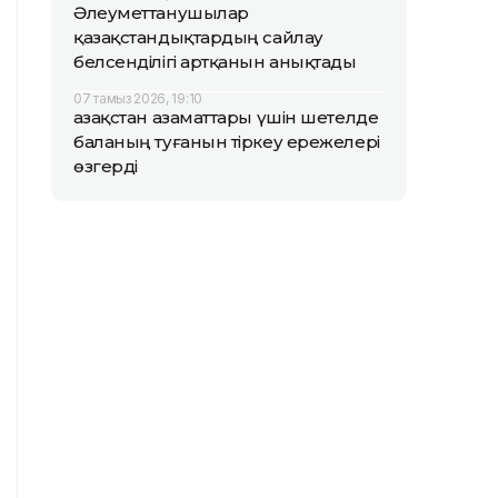
Әлеуметтанушылар
қазақстандықтардың сайлау
белсенділігі артқанын анықтады
07 тамыз 2026, 19:10
Қазақстан азаматтары үшін шетелде
баланың туғанын тіркеу ережелері
өзгерді