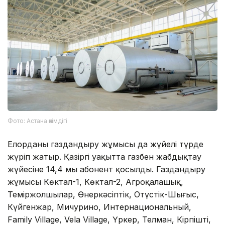
Фото: Астана әкімдігі
Елорданы газдандыру жұмысы да жүйелі түрде
жүріп жатыр. Қазіргі уақытта газбен жабдықтау
жүйесіне 14,4 мың абонент қосылды. Газдандыру
жұмысы Көктал-1, Көктал-2, Агроқалашық,
Теміржолшылар, Өнеркәсіптік, Оңтүстік-Шығыс,
Күйгенжар, Мичурино, Интернациональный,
Family Village, Vela Village, Үркер, Телман, Кірпішті,