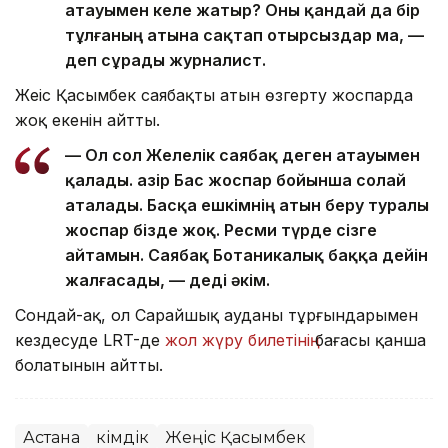
атауымен келе жатыр? Оны қандай да бір
тұлғаның атына сақтап отырсыздар ма, —
деп сұрады журналист.
Жеңіс Қасымбек саябақтың атын өзгерту жоспарда
жоқ екенін айтты.
— Ол сол Желелік саябақ деген атауымен
қалады. Қазір Бас жоспар бойынша солай
аталады. Басқа ешкімнің атын беру туралы
жоспар бізде жоқ. Ресми түрде сізге
айтамын. Саябақ Ботаникалық баққа дейін
жалғасады, — деді әкім.
Сондай-ақ, ол Сарайшық ауданы тұрғындарымен
кездесуде LRT-де
жол жүру билетінің
бағасы қанша
болатынын айтты.
Астана
Әкімдік
Жеңіс Қасымбек