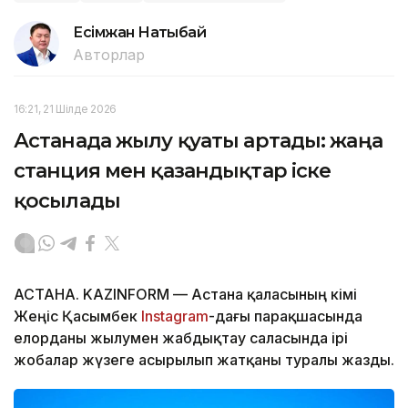
Есімжан Нақтыбай
Авторлар
16:21, 21 Шілде 2026
Астанада жылу қуаты артады: жаңа
станция мен қазандықтар іске
қосылады
АСТАНА. KAZINFORM — Астана қаласының әкімі
Жеңіс Қасымбек
Instagram
-дағы парақшасында
елорданы жылумен жабдықтау саласында ірі
жобалар жүзеге асырылып жатқаны туралы жазды.