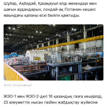
Шұбар, Ақбидай, Қазақауыл елді мекендері мен
шағын аудандарын, сондай-ақ Потанин көшесі
маңындағы қаланың ескі бөлігін қамтыды.
Фото: Астана әкімдігі
ЖЭО-1 мен ЖЭО-2-дегі 16 қазандық газға көшірілді,
23 әлеуметтік нысан газбен жабдықтау жүйесіне