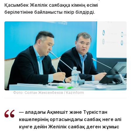
Қасымбек Желілік саябаққа кімнің есімі
берілетініне байланысты пікір білдірді.
Фото: Солтан Жексенбеков / Kazinform
— Қаладағы Ақмешіт және Түркістан
көшелерінің ортасындағы саябақ неге әлі
күнге дейін Желілік саябақ деген жұмыс