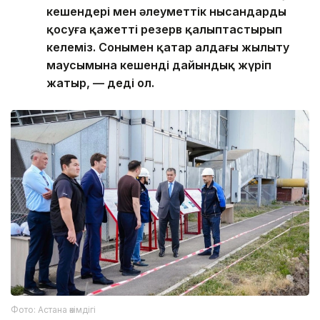
кешендері мен әлеуметтік нысандарды
қосуға қажетті резерв қалыптастырып
келеміз. Сонымен қатар алдағы жылыту
маусымына кешенді дайындық жүріп
жатыр, — деді ол.
Фото: Астана әкімдігі