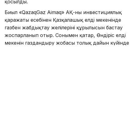
қосылды.
Биыл «QazaqGaz Aimaq» АҚ-ның инвестициялық
қаражаты есебінен Қазқалашық елді мекенінде
газбен жабдықтау желілерінің құрылысын бастау
жоспарланып отыр. Сонымен қатар, Өндіріс елді
мекенін газдандыру жобасы толық дайын күйінде
пайдалануға беріледі.
— Бұл жобалардың барлығы елорданың
инженерлік инфрақұрылымының
сенімділігін арттыруға, қажетті қуат
резервін қалыптастыруға және қарқынды
дамып келе жатқан қаланы тұрақты
жылумен, электрмен және газбен
қамтамасыз етуге бағытталған, – деп
түйіндеді Жеңіс Қасымбек.