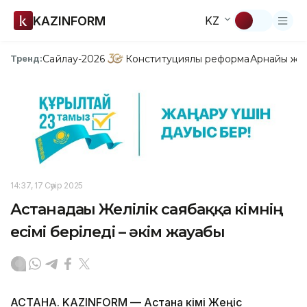
KAZINFORM
KZ
Сайлау-2026
Конституциялық реформа
Арнайы жо
Тренд:
14:37, 17 Сәуір 2025
Астанадағы Желілік саябаққа кімнің
есімі беріледі – әкім жауабы
АСТАНА. KAZINFORM — Астана әкімі Жеңіс