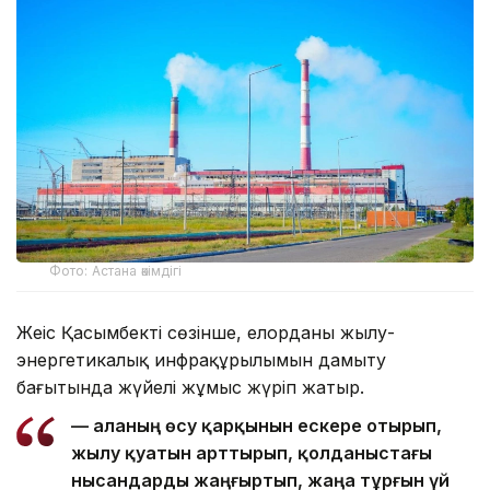
Фото: Астана әкімдігі
Жеңіс Қасымбектің сөзінше, елорданың жылу-
энергетикалық инфрақұрылымын дамыту
бағытында жүйелі жұмыс жүріп жатыр.
— Қаланың өсу қарқынын ескере отырып,
жылу қуатын арттырып, қолданыстағы
нысандарды жаңғыртып, жаңа тұрғын үй