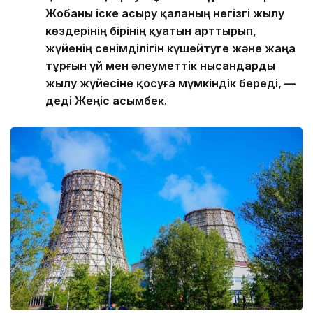
Жобаны іске асыру қаланың негізгі жылу
көздерінің бірінің қуатын арттырып,
жүйенің сенімділігін күшейтуге және жаңа
тұрғын үй мен әлеуметтік нысандарды
жылу жүйесіне қосуға мүмкіндік береді, —
деді Жеңіс Қасымбек.