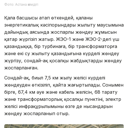
Фото: Астана әкімдігі
Қала басшысы атап өткендей, қаланың
энергетикалық кәсіпорындары жылыту маусымына
дайындық аясында жоспарлы жөндеу жұмысын
қатар жүргізіп жатыр. ЖЭО-1 және ЖЭО-2-дегі үш
қазандыққа, бір турбинаға, бір трансформаторға
және екі су жылыту қазандығына күрделі жөндеу
жүргізу, сондай-ақ қосалқы жабдықтарды жөндеу
жоспарланған.
Сондай-ақ, биыл 7,5 км жылу желісі күрделі
жөндеуден өткізіліп, қайта жаңғыртылады. Сонымен
бірге, 67,4 км әуе және кабель желісін, 68 тарату
және трансформаторлық қосалқы пунктіні, электр
желісі инфрақұрылымының өзге де нысандарын
жөндеу жоспарланып отыр.