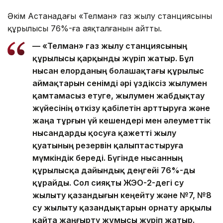
Әкім Астанадағы «Телман» газ жылу станциясының
құрылысы 76%-ға аяқталғанын айтты.
— «Телман» газ жылу станциясының
құрылысы қарқынды жүріп жатыр. Бұл
нысан елорданың болашақтағы құрылыс
аймақтарын сенімді әрі үздіксіз жылумен
қамтамасыз етуге, жылумен жабдықтау
жүйесінің өткізу қабілетін арттыруға және
жаңа тұрғын үй кешендері мен әлеуметтік
нысандарды қосуға қажетті жылу
қуатының резервін қалыптастыруға
мүмкіндік береді. Бүгінде нысанның
құрылысқа дайындық деңгейі 76%-ды
құрайды. Сол сияқты ЖЭО-2-дегі су
жылыту қазандығын кеңейту және №7, №8
су жылыту қазандықтарын орнату арқылы
қайта жаңғырту жұмысы жүріп жатыр.