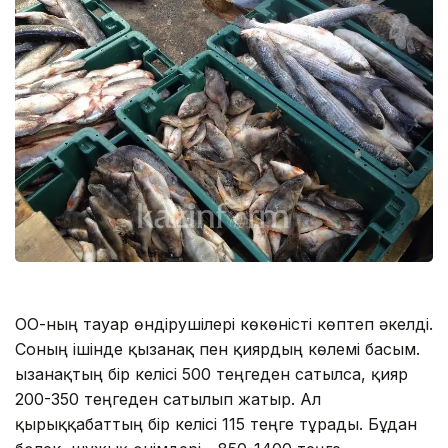
ОҚО-ның тауар өндірушілері көкөністі көптеп әкелді.
Соның ішінде қызанақ пен қиярдың көлемі басым.
Қызанақтың бір келісі 500 теңгеден сатылса, қияр
200-350 теңгеден сатылып жатыр. Ал
қырыққабаттың бір келісі 115 теңге тұрады. Бұдан