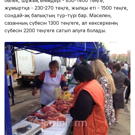
бөлек, шұжық өнімдері - 850-1400 теңге,
жұмыртқа - 230-270 теңге, жылқы еті - 1500 теңге,
сондай-ақ балықтың түр-түрі бар. Мәселен,
сазанның сүбесін 1300 теңгеге, ал көксеркенің
сүбесін 2200 теңгеге сатып алуға болады.