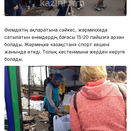
Әкімдіктің ақпаратына сәйкес, жәрмеңкеде
сатылатын өнімдердің бағасы 15-20 пайызға арзан
болады. Жәрмеңке «Қазақстан» спорт кешені
жанында өтеді. Толық кестенімына жерден көруге
болады.