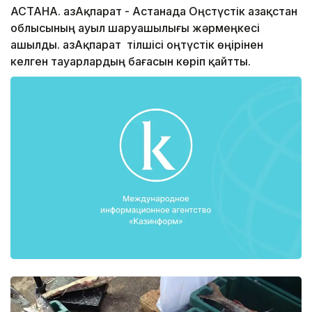
АСТАНА. ҚазАқпарат - Астанада Оңстүстік Қазақстан
облысының ауыл шаруашылығы жәрмеңкесі
ашылды. ҚазАқпарат тілшісі оңтүстік өңірінен
келген тауарлардың бағасын көріп қайтты.