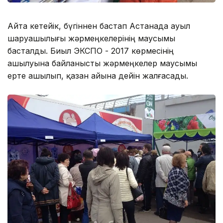
Айта кетейік, бүгіннен бастап Астанада ауыл
шаруашылығы жәрмеңкелерінің маусымы
басталды. Биыл ЭКСПО - 2017 көрмесінің
ашылуына байланысты жәрмеңкелер маусымы
ерте ашылып, қазан айына дейін жалғасады.