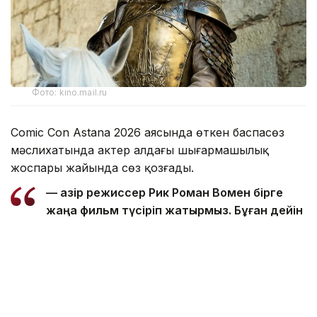
Фото: kino.mail.ru
Comic Con Astana 2026 аясында өткен баспасөз
мәслихатында актер алдағы шығармашылық
жоспары жайында сөз қозғады.
— Қазір режиссер Рик Роман Вомен бірге
жаңа фильм түсіріп жатырмыз. Бұған дейін
де онымен бірге жұмыс істедім. Оның Shot
Caller фильмі мен үшін ең маңызды
туындылардың бірі. Сондықтан бұл жоба
да ерекше болады деп ойлаймын, — деді
Николай Костер-Вальдау.