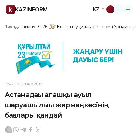
KAZINFORM
KZ
Сайлау-2026
Конституциялық реформа
Арнайы жо
Тренд:
12:42, 13 Мамыр 2017
Астанадағы алғашқы ауыл
шаруашылығы жәрмеңкесінің
бағалары қандай