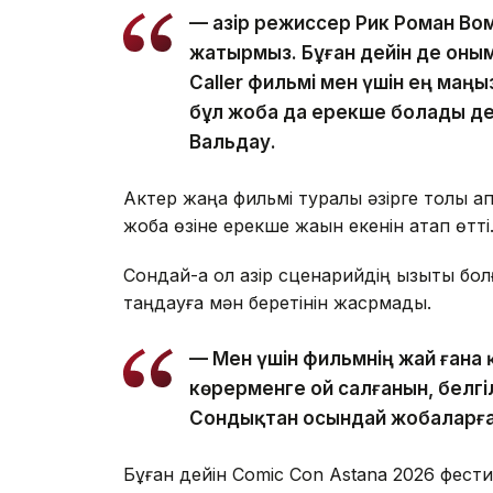
— Қазір режиссер Рик Роман Вом
жатырмыз. Бұған дейін де оным
Caller фильмі мен үшін ең маң
бұл жоба да ерекше болады де
Вальдау.
Актер жаңа фильмі туралы әзірге толық а
жоба өзіне ерекше жақын екенін атап өтті
Сондай-ақ ол қазір сценарийдің қызықты 
таңдауға мән беретінін жасрмады.
— Мен үшін фильмнің жай ғана 
көрерменге ой салғанын, белгіл
Сондықтан осындай жобаларға 
Бұған дейін Comic Con Astana 2026 фести