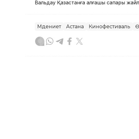
Вальдау Қазақстанға алғашқы сапары жа
Мәдениет
Астана
Кинофестиваль
Ө
Назерке Сүйіндік
Авторлар
18:50, 06 Тамыз 2026
Николай Костер-Вальдау М
айтты