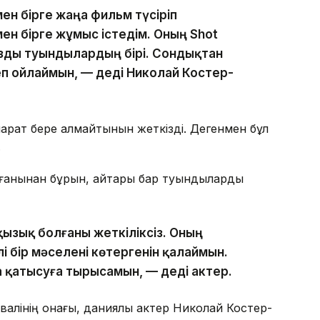
ен бірге жаңа фильм түсіріп
ен бірге жұмыс істедім. Оның Shot
ызды туындылардың бірі. Сондықтан
п ойлаймын, — деді Николай Костер-
қпарат бере алмайтынын жеткізді. Дегенмен бұл
.
болғанынан бұрын, айтары бар туындыларды
қызық болғаны жеткіліксіз. Оның
і бір мәселені көтергенін қалаймын.
қатысуға тырысамын, — деді актер.
валінің қонағы, даниялық актер Николай Костер-