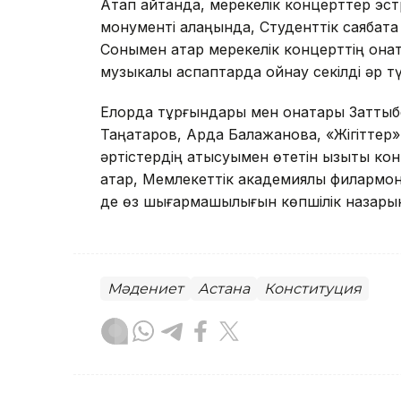
Атап айтқанда, мерекелік концерттер э
монументі алаңында, Студенттік саябақт
Сонымен қатар мерекелік концерттің қонақ
музыкалық аспаптарда ойнау секілді әр 
Елорда тұрғындары мен қонақтары Затт
Таңатаров, Ардақ Балажанова, «Жігіттер
әртістердің қатысуымен өтетін қызықты 
қатар, Мемлекеттік академиялық филармон
де өз шығармашылығын көпшілік назары
Мәдениет
Астана
Конституция