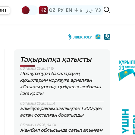
KZ
QZ
РУ
EN
中文
ق ز
ЎЗ
ORT
Тақырыпқа қатысты
06 тамыз 2026, 11:16
Прокуратура балалардың
құқықтарын қорғауға арналған
«Саналы ұрпақ» цифрлық жобасын
іске қосты
05 тамыз 2026, 13:54
Елімізде рақымшылықпен 1 300-ден
астам сотталған босатылды
05 тамыз 2026, 04:34
Жамбыл облысында сатып алынған