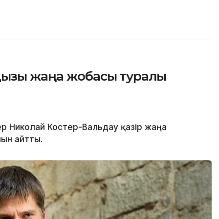
дызы жаңа жобасы туралы
р Николай Костер-Вальдау қазір жаңа
нын айтты.