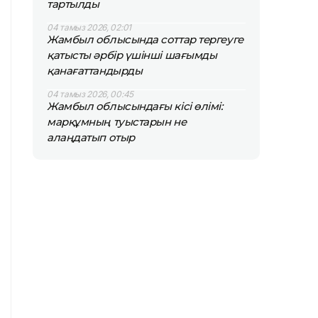
тартылды
04 тамыз 2026, 02:01
Жамбыл облысында соттар тергеуге
қатысты әрбір үшінші шағымды
қанағаттандырды
04 тамыз 2026, 00:45
Жамбыл облысындағы кісі өлімі:
марқұмның туыстарын не
алаңдатып отыр