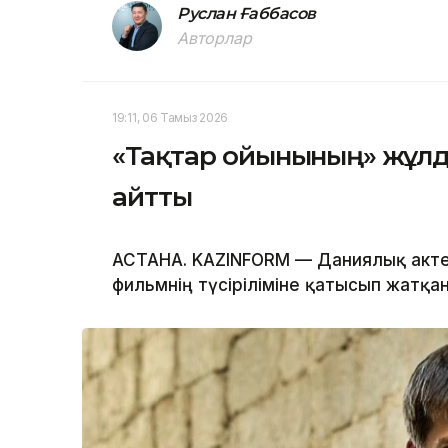
Руслан Ғаббасов
Авторлар
19:11, 06 Тамыз 2026
«Тақтар ойынының» жұл
айтты
АСТАНА. KAZINFORM — Даниялық акте
фильмнің түсіріліміне қатысып жатқа