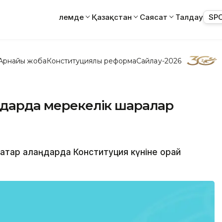
Әлемде
Қазақстан
Саясат
Талдау
SP
Арнайы жоба
Конституциялық реформа
Сайлау-2026
ңдарда мерекелік шаралар
қатар алаңдарда Конституция күніне орай