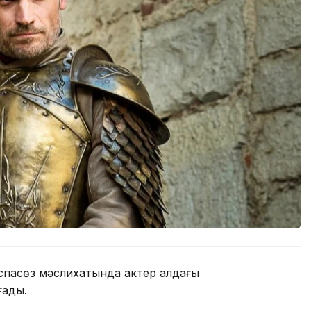
аспасөз мәслихатында актер алдағы
ғады.