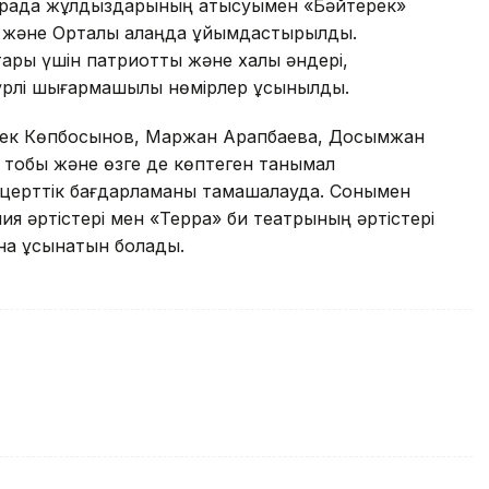
страда жұлдыздарының қатысуымен «Бәйтерек»
а және Орталық алаңда ұйымдастырылды.
тары үшін патриоттық және халық әндері,
түрлі шығармашылық нөмірлер ұсынылды.
ыбек Көпбосынов, Маржан Арапбаева, Досымжан
» тобы және өзге де көптеген танымал
концерттік бағдарламаны тамашалауда. Сонымен
ия әртістері мен «Терра» би театрының әртістері
на ұсынатын болады.