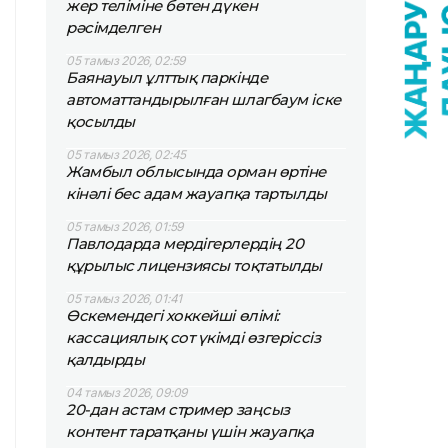
жер теліміне бөтен дүкен
рәсімделген
05 тамыз 2026, 02:59
Баянауыл ұлттық паркінде
автоматтандырылған шлагбаум іске
қосылды
05 тамыз 2026, 02:45
Жамбыл облысында орман өртіне
кінәлі бес адам жауапқа тартылды
05 тамыз 2026, 01:59
Павлодарда мердігерлердің 20
құрылыс лицензиясы тоқтатылды
05 тамыз 2026, 01:41
Өскемендегі хоккейші өлімі:
кассациялық сот үкімді өзгеріссіз
қалдырды
04 тамыз 2026, 09:09
20-дан астам стример заңсыз
контент таратқаны үшін жауапқа