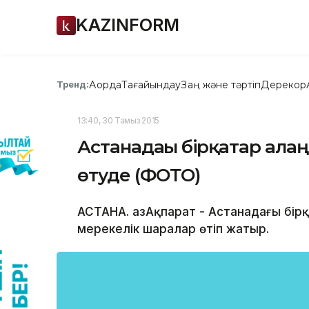
KAZINFORM
Ақорда
Тағайындау
Заң және тәртіп
Дерекқор
Тренд:
13:40, 30 Тамыз 2015
Астанадағы бірқатар ала
өтуде (ФОТО)
АСТАНА. ҚазАқпарат - Астанадағы бір
мерекелік шаралар өтіп жатыр.