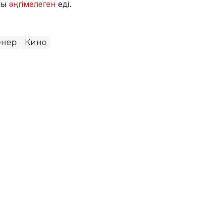
йлы
әңгімелеген
еді.
нер
Кино
аңғыстауға барғысы келетінін