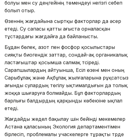
болуы мен су деңгейінің төмендеуі негізгі себеп
болып отыр.
Өзеннің жағдайына сыртқы факторлар да әсер
етеді. Су сапасы қатты ағыста орналасқан
тұстардағы жағдайға да байланысты.
Бұдан бөлек, азот пен фосфор қосылыстары
сияқты биогендік заттар, сондай-ақ органикалық
ластағыштар қосымша салмақ түсіреді.
Сарапшылардың айтуынша, Есіл өзені мен оның
Сарыбұлақ және Ақбұлақ жылғаларына рұқсатсыз
ағынды сулардың төгілу ықтималдығын да толық
жоққа шығаруға болмайды. Бұл факторлардың
барлығы балдырдың қарқынды көбеюіне ықпал
етеді.
Жағдайды жедел бақылау үшін бейінді мекемелер
Астана қаласының Экология департаментімен
бірлесіп, проблемалы учаскелерге тұрақты түрде