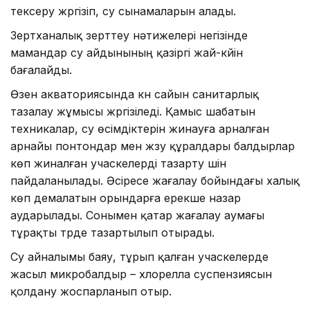
тексеру жүргізіп, су сынамаларын алады.
Зертханалық зерттеу нәтижелері негізінде
мамандар су айдынының қазіргі жай-күйін
бағалайды.
Өзен акваториясында күн сайын санитарлық
тазалау жұмысы жүргізіледі. Қамыс шабатын
техникалар, су өсімдіктерін жинауға арналған
арнайы понтондар мен жүзу құралдары балдырлар
көп жиналған учаскелерді тазарту үшін
пайдаланылады. Әсіресе жағалау бойындағы халық
көп демалатын орындарға ерекше назар
аударылады. Сонымен қатар жағалау аумағы
тұрақты түрде тазартылып отырады.
Су айналымы баяу, тұрып қалған учаскелерде
жасыл микробалдыр – хлорелла суспензиясын
қолдану жоспарланып отыр.