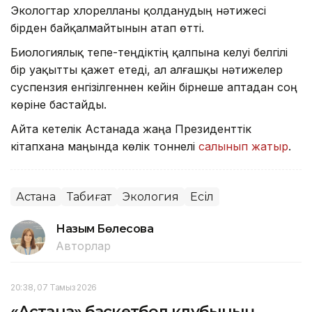
Экологтар хлорелланы қолданудың нәтижесі
бірден байқалмайтынын атап өтті.
Биологиялық тепе-теңдіктің қалпына келуі белгілі
бір уақытты қажет етеді, ал алғашқы нәтижелер
суспензия енгізілгеннен кейін бірнеше аптадан соң
көріне бастайды.
Айта кетелік Астанада жаңа Президенттік
кітапхана маңында көлік тоннелі
салынып жатыр
.
Астана
Табиғат
Экология
Есіл
Назым Бөлесова
Авторлар
20:38, 07 Тамыз 2026
«Астана» баскетбол клубының