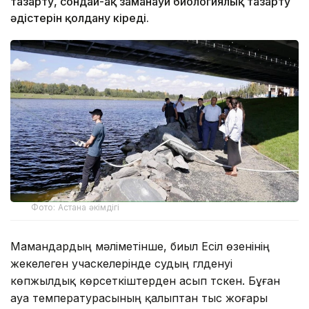
тазарту, сондай-ақ заманауи биологиялық тазарту
әдістерін қолдану кіреді.
Фото: Астана әкімдігі
Мамандардың мәліметінше, биыл Есіл өзенінің
жекелеген учаскелерінде судың гүлденуі
көпжылдық көрсеткіштерден асып түскен. Бұған
ауа температурасының қалыптан тыс жоғары