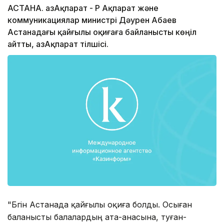
АСТАНА. ҚазАқпарат - ҚР Ақпарат және
коммуникациялар министрі Дәурен Абаев
Астанадағы қайғылы оқиғаға байланысты көңіл
айтты, ҚазАқпарат тілшісі.
"Бүгін Астанада қайғылы оқиға болды. Осыған
баланысты балалардың ата-анасына, туған-