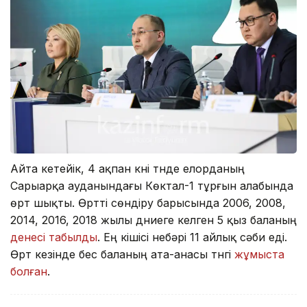
Айта кетейік, 4 ақпан күні түнде елорданың
Сарыарқа ауданындағы Көктал-1 тұрғын алабында
өрт шықты. Өртті сөндіру барысында 2006, 2008,
2014, 2016, 2018 жылы дүниеге келген 5 қыз баланың
денесі табылды
. Ең кішісі небәрі 11 айлық сәби еді.
Өрт кезінде бес баланың ата-анасы түнгі
жұмыста
болған
.