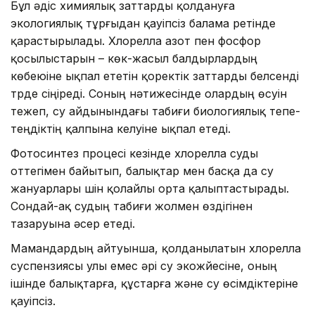
Бұл әдіс химиялық заттарды қолдануға
экологиялық тұрғыдан қауіпсіз балама ретінде
қарастырылады. Хлорелла азот пен фосфор
қосылыстарын – көк-жасыл балдырлардың
көбеюіне ықпал ететін қоректік заттарды белсенді
түрде сіңіреді. Соның нәтижесінде олардың өсуін
тежеп, су айдынындағы табиғи биологиялық тепе-
теңдіктің қалпына келуіне ықпал етеді.
Фотосинтез процесі кезінде хлорелла суды
оттегімен байытып, балықтар мен басқа да су
жануарлары үшін қолайлы орта қалыптастырады.
Сондай-ақ судың табиғи жолмен өздігінен
тазаруына әсер етеді.
Мамандардың айтуынша, қолданылатын хлорелла
суспензиясы улы емес әрі су экожүйесіне, оның
ішінде балықтарға, құстарға және су өсімдіктеріне
қауіпсіз.