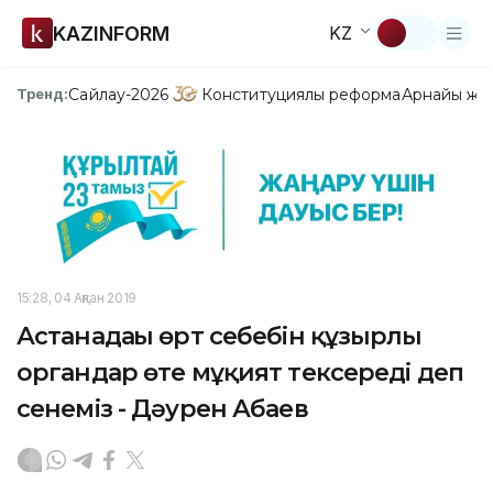
KAZINFORM
KZ
Сайлау-2026
Конституциялық реформа
Арнайы жо
Тренд:
15:28, 04 Ақпан 2019
Астанадағы өрт себебін құзырлы
органдар өте мұқият тексереді деп
сенеміз - Дәурен Абаев