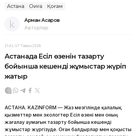
Астана
Оқиға
Қоғам
Арман Асқаров
Авторлар
21:42, 07 Тамыз 2026
Астанада Есіл өзенін тазарту
бойынша кешенді жұмыстар жүріп
жатыр
АСТАНА. KAZINFORM — Жаз мезгілінде қалалық
қызметтер мен экологтер Есіл өзені мен оның
жағалау аумағын тазарту бойынша кешенді
жұмыстар жүргізуде. Оған балдырлар мен қоқысты