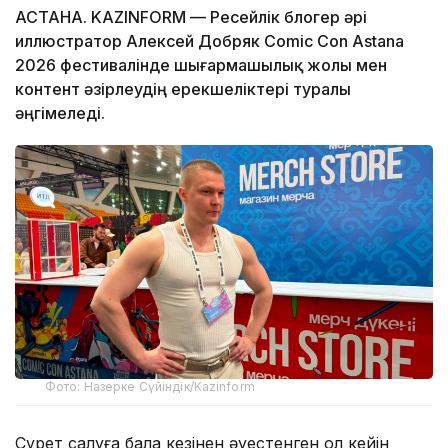
АСТАНА. KAZINFORM — Ресейлік блогер әрі
иллюстратор Алексей Добряк Comic Con Astana
2026 фестивалінде шығармашылық жолы мен
контент әзірлеудің ерекшеліктері туралы
әңгімеледі.
Фото: Назерке Сүйіндік/Kazinform
Сурет салуға бала кезінен әуестенген ол кейін