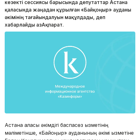
кезекті сессиясы барысында депутаттар Астана
қаласында жаңадан құрылған «Байқоңыр» ауданы
әкімінің тағайындалуын мақұлдады, деп
хабарлайды ҚазАқпарат.
Астана қаласы әкімдігі баспасөз қызметінің
мәліметінше, «Байқоңыр» ауданының әкімі қызметіне