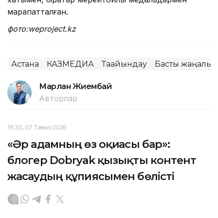
марапатталған.
фото:weproject.kz
Астана
КАЗМЕДИА
Тағайындау
Басты жаңалық
Марлан Жиембай
Авторлар
16:30, 07 Тамыз 2026
«Әр адамның өз оқиғасы бар»:
блогер Dobryak қызықты контент
жасаудың құпиясымен бөлісті