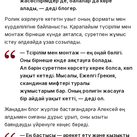
жасөспірімдер де, балалар да көре
алады, — деді блогер.
Ролик әзірлеуге кететін уақыт оның форматы мен
күрделілігіне байланысты. Қарапайым түсірілім мен
монтаж бірнеше күнде аяқталса, суретпен жұмыс
істеу әлдеқайда ұзаққа созылады.
— Түсірілім мен монтаж — ең оңай бөлігі.
Оны бірнеше күнде аяқтауға болады.
Ал бәрін суретпен көрсету керек болса, көп
уақыт кетеді. Мысалы, Ежелгі Грекия,
скандинав мифтері туралы
жұмыстарым бар. Оның ролигін жасауға
бір айдай уақыт кетті, — деді ол.
Жаңадан блог жүргізе бастағандарға Алексей ең
алдымен оқиғаны дұрыс құрып, оны қызықты
баяндауды үйренуге кеңес береді.
— Ең бастысы — әрекет ету және қызықты