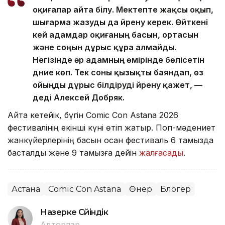
оқиғалар айта білу. Мектепте жақсы оқып,
шығарма жазуды да үйрену керек. Өйткені
кей адамдар оқиғаның басын, ортасын
және соңын дұрыс құра алмайды.
Негізінде әр адамның өмірінде бөлісетін
дүние көп. Тек соны қызықты баяндап, өз
ойыңды дұрыс білдіруді үйрену қажет, —
деді Алексей Добряк.
Айта кетейік, бүгін Comic Con Astana 2026
фестивалінің екінші күні өтіп жатыр. Поп-мәдениет
жанкүйерлерінің басын қосқан фестиваль 6 тамызда
басталды және 9 тамызға дейін
жалғасады
.
Астана
Comic Con Astana
Өнер
Блогер
Назерке Сүйіндік
Авторлар