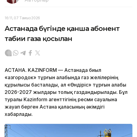
16:11, 07 Тамыз 2026
Астанада бүгінде қанша абонент
табиғи газға қосылған
АСТАНА. KAZINFORM — Астанада биыл
«Қазгородок» тұрғын алабында газ желілерінің
құрылысы басталады, ал «Өндіріс» тұрғын алабы
2026-2027 жылдары толық газдандырылады. Бұл
туралы Kazinform агенттігінің ресми сауалына
жауап берген Астана қаласының әкімдігі
хабарлады.