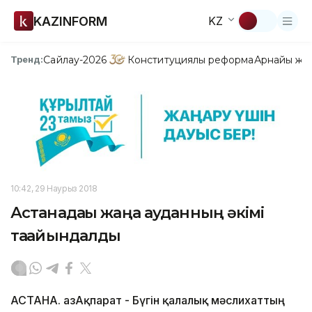
KAZINFORM
KZ
Сайлау-2026
Конституциялық реформа
Арнайы жо
Тренд:
10:42, 29 Наурыз 2018
Астанадағы жаңа ауданның әкімі
тағайындалды
АСТАНА. ҚазАқпарат - Бүгін қалалық мәслихаттың