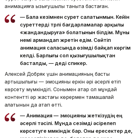
анимацияға қызығушылық таныта бастаған.
— Бала кезімнен сурет салатынмын. Кейін
суреттерді түрлі бағдарламалар арқылы
«жандандыруға» болатынын білдім. Мұны
үнемі армандап жүретін едім. Сөйтіп
анимация саласында өзімді байқап көргім
келді. Барлығы сол қызығушылықтан
басталды, — деді спикер.
Алексей Добряк үшін анимацияның басты
артықшылығы — эмоцияны еркін әрі әсерлі етіп
көрсету мүмкіндігі. Сонымен қатар ол мұндай
контентті әр жастағы көрермен тамашалай
алатынын да атап өтті.
— Анимация — эмоцияны жеткізудің ең
әсерлі тәсілі. Мұнда сезімді әсірелеп
көрсетуге мүмкіндік бар. Оны ересектер де,