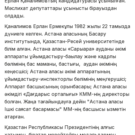
Ерлан Қаналимовтың кандидатурасы ұсынылған.
Мәслихат депутаттары ұсынысты бірауыздан
қолдады.
Қаналимов Ерлан Ермекұлы 1982 жылы 22 тамызда
дүниеге келген. Астана қаласының Басқару
институтында, Қазақстан-Ресей университетінде
білім алған. Астана қаласы «Сарыарқа» ауданы әкімі
аппараты ұйымдастыру-бақылау және кадрлық
бөлімінің бас маманы, бастығы, аудан әкімінің
кеңесшісі; Астана қаласы әкімі аппаратының
ұйымдастыру-инспекторлық бөлімінің меңгерушісі;
Аппарат басшысының орынбасары; Астана қаласы
әкімдігі «Дағдарыс орталығы» КММ-нің директоры
болған. Жаңа тағайындауға дейін "Астана қаласы
Ішкі саясат басқармасы" ММ-нің басшысы қызметін
атқарған.
Қазақстан Республикасы Президентінің алғыс
хатымен, бірқатар мерейтойлық медальдармен