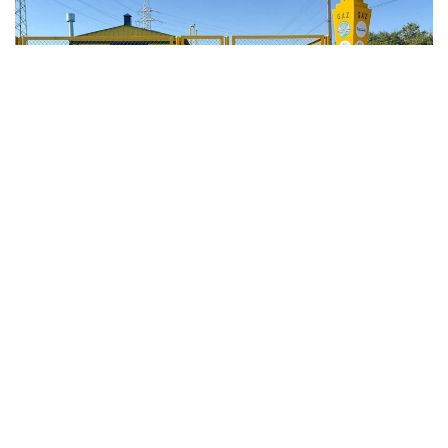
Фото: Энергетика министрлігі
Әкімдіктің мәліметінше, бүгінде елордада
«Көктал-1», «Көктал-2», «Агрогородок»,
«Теміржолшылар», «Өнеркәсіп», «Оңтүстік-
Шығыс», «Күйгенжар», «Мичурино»,
«Интернациональный», «Family Village», «Vela
Village», «Үркер», «Тельман», «Кірпішті»,
«Шұбары», сондай-ақ «Ақбидай» мен «Қазақауыл»
тұрғын алаптарында және қаланың ескі бөлігіндегі