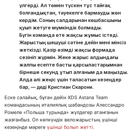
үлгерді. Ал төмен түскен тұс тайғақ
болғандықтан, тәуекелге бармауды жөн
көрдім. Соның салдарынан көшбасшыны
қуып жетуге мүмкіндік болмады.
Бүгін команда өте жақсы жұмыс істеді.
Жарыстың шешуші сәтіне дейін мені мінсіз
жеткізді. Қазір өзімді жақсы формада
сезініп жүрмін. Жеке жарыс алдындағы
жалпы есепте басты қарсыластарымнан
бірнеше секунд ұтып алғаным да маңызды.
Алда әлі жеңіс үшін таласатын кезеңдер
бар
, — деді Кристиан Скарони.
Еске салайық, бұған дейін XDS Astana Team
командасының италиялық шабандозы Алессандро
Ромеле «Польша турында» жүлдегер атанғанын
жазғанбыз. Ол көпкүндік веложарыстың үшінші
кезеңінде мәреге
үшінші болып жетті.