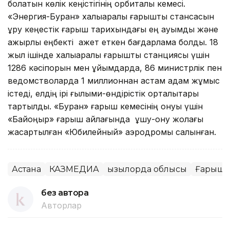
болатын көлік кеңістігінің орбиталық кемесі.
«Энергия-Буран» халықаралық ғарыштық стансасын
құру кеңестік ғарыш тарихындағы ең ауқымды және
қажырлы еңбекті қажет еткен бағдарлама болды. 18
жыл ішінде халықаралық ғарыштық станциясы үшін
1286 кәсіпорын мен ұйымдарда, 86 министрлік пен
ведомстволарда 1 миллионнан астам адам жұмыс
істеді, елдің ірі ғылыми-өндірістік орталықтары
тартылды. «Буран» ғарыш кемесінің қонуы үшін
«Байқоңыр» ғарыш айлағында ұшу-қону жолағы
жақсартылған «Юбилейный» аэродромы салынған.
Астана
КАЗМЕДИА
Қызылорда облысы
Ғарыш
без автора
Авторлар