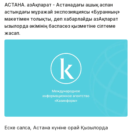
АСТАНА. ҚазАқпарат - Астанадағы ашық аспан
астындағы мұражай экспозияциясы «Буранның»
макетімен толықты, деп хабарлайды ҚазАқпарат
Қызылорда әкімінің баспасөз қызметіне сілтеме
жасап.
Еске салсақ, Астана күніне орай Қызылорда