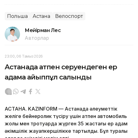
Польша
Астана
Велоспорт
Мейірман Лес
Авторлар
23:00, 06 Тамыз 2026
Астанада атпен серуендеген ер
адамға айыппұл салынды
АСТАНА. KAZINFORM — Астанада әлеуметтік
желіге бейнеролик түсіру үшін атпен автомобиль
жолы мен тротуарда жүрген 35 жастағы ер адам
әкімшілік жауапкершілікке тартылды. Бұл туралы