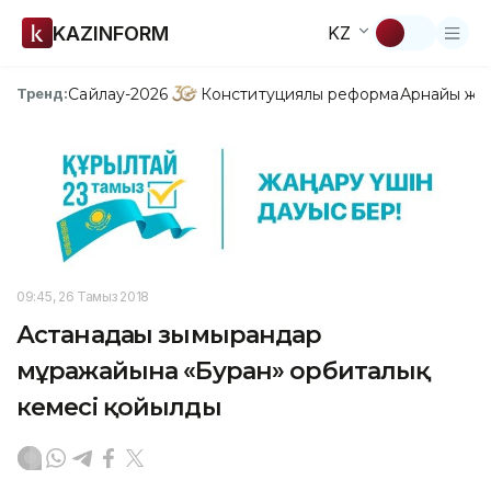
KAZINFORM
KZ
Сайлау-2026
Конституциялық реформа
Арнайы жо
Тренд:
09:45, 26 Тамыз 2018
Астанадағы зымырандар
мұражайына «Буран» орбиталық
кемесі қойылды