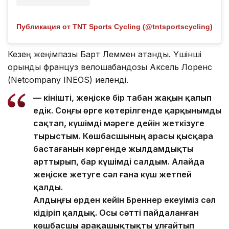
Публикация от TNT Sports Cycling (@tntsportscycling)
Кезең жеңімпазы Барт Леммен атанды. Үшінші
орынды француз велошабандозы Аксель Лоренс
(Netcompany INEOS) иеленді.
— Өкінішті, жеңіске бір табан жақын қалып
едік. Соңғы өрге көтерілгенде қарқынымды
сақтап, күшімді мәреге дейін жеткізуге
тырыстым. Көшбасшының арасы қысқара
бастағанын көргенде жылдамдықты
арттырып, бар күшімді салдым. Алайда
жеңіске жетуге сәл ғана күш жетпей
қалды.
Алдыңғы өрден кейін Бреннер екеуіміз сәл
кідіріп қалдық. Осы сәтті пайдаланған
көшбасшы арақашықтықты ұлғайтып