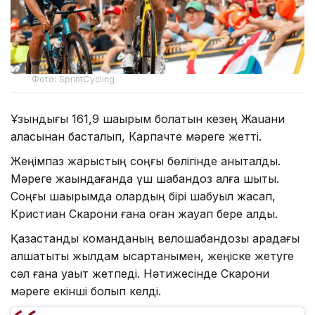
Фото: SprintCycling
Ұзындығы 161,9 шақырым болатын кезең Жаuани
қаласынан басталып, Карпачте мәреге жетті.
Жеңімпаз жарыстың соңғы бөлігінде анықталды.
Мәреге жақындағанда үш шабандоз алға шықты.
Соңғы шақырымда олардың бірі шабуыл жасап,
Кристиан Скарони ғана оған жауап бере алды.
Қазақстандық команданың велошабандозы арадағы
алшақтықты жылдам қысқартқанымен, жеңіске жетуге
сәл ғана уақыт жетпеді. Нәтижесінде Скарони
мәреге екінші болып келді.