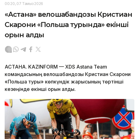
00:20, 07 Тамыз 2026
«Астана» велошабандозы Кристиан
Скарони «Польша турында» екінші
орын алды
АСТАНА. KAZINFORM — XDS Astana Team
командасының велошабандозы Кристиан Скарони
«Польша туры» көпкүндік жарысының төртінші
кезеңінде екінші орын алды.