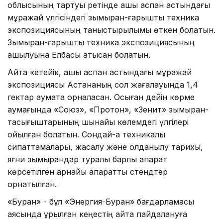
облысының тартуы ретінде ашық аспан астындағы
мұражай үлгісіндегі зымыран-ғарыштық техника
экспозициясының таныстырылымы өткен болатын.
Зымыран-ғарыштық техника экспозициясының
ашылуына Елбасы қатысқан болатын.
Айта кетейік, ашық аспан астындағы мұражай
экспозициясы Астананың сол жағалауында 1,4
гектар аумақта орналасқан. Осыған дейін көрме
аумағында «Союз», «Протон», «Зенит» зымыран-
тасығыштарының шынайы көлемдегі үлгілері
қойылған болатын. Сондай-ақ техникалық
сипаттамалары, жасалу және қолданылу тарихы,
яғни зымырандар туралы барлық ақпарат
көрсетілген арнайы ақпараттық стендтер
орнатылған.
«Буран» - бұл «Энергия-Буран» бағдарламасы
аясында құрылған кеңестің қайта пайдалануға