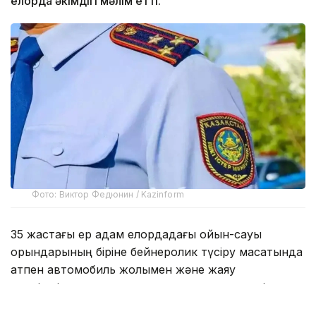
елорда әкімдігі мәлім етті.
Фото: Виктор Федюнин / Kazinform
35 жастағы ер адам елордадағы ойын-сауық
орындарының біріне бейнеролик түсіру мақсатында
атпен автомобиль жолымен және жаяу
жүргіншілерге арналған тротуарлармен жүріп,
жаяу жүргіншілердің қозғалысына кедергі келтірген.