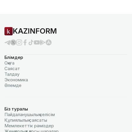
KAZINFORM
Бөлімдер
Оқиға
Саясат
Талдау
Экономика
Әлемде
Біз туралы
Пайдаланушылық келiciм
Құпиялылық саясаты
Мемлекеттік рәміздер
Жемқорлыққа қарсы шаралар