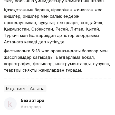
өткізу бойынша ұйымдастыру комитетінің штабы.
Қазақстанның барлық өңірлерінен жиналған жас
әншілер, бишілер мен халық әндерін
орындаушылар, сұлулық театрлары, сондай-ақ
Қырғызстан, Өзбекстан, Ресей, Литва, Қытай,
Түркия мен Болгариядан әртістер елордамыз
Астанаға келеді деп күтілуде.
Фестивальге 5-18 жас аралығындағы балалар мен
жасөспірімдер қатысады. Бағдарлама вокал,
хореография, фольклор, инструменталды, сұлулық
теартры сияқты жанрлардан тұрады.
Мәдениет
Астана
без автора
Авторлар