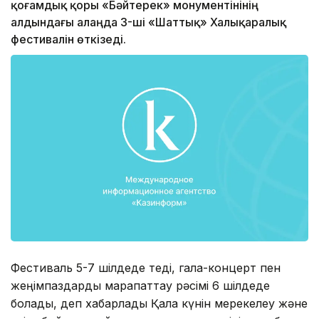
қоғамдық қоры «Бәйтерек» монументінінің
алдындағы алаңда 3-ші «Шаттық» Халықаралық
фестивалін өткізеді.
Фестиваль 5-7 шілдеде өтеді, гала-концерт пен
жеңімпаздарды марапаттау рәсімі 6 шілдеде
болады, деп хабарлады Қала күнін мерекелеу және