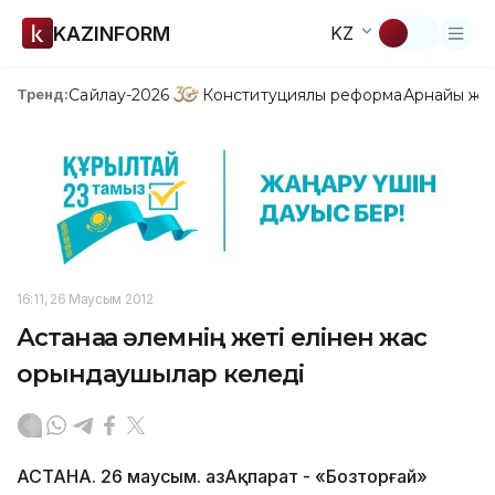
KAZINFORM
KZ
Сайлау-2026
Конституциялық реформа
Арнайы жо
Тренд:
16:11, 26 Маусым 2012
Астанаға әлемнің жеті елінен жас
орындаушылар келеді
АСТАНА. 26 маусым. ҚазАқпарат - «Бозторғай»