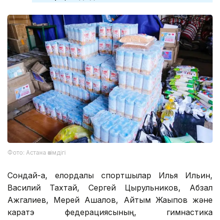
Фото: Астана әкімдігі
Сондай-ақ, елордалық спортшылар Илья Ильин,
Василий Тахтай, Сергей Цырульников, Абзал
Ажгалиев, Мерей Ақшалов, Айтым Жақыпов және
каратэ федерациясының, гимнастика