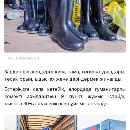
Фото: Астана әкімдігі
Зардап шеккендерге киім, тамақ, гигиена құралдары,
төсек-орын, ыдыс-аяқ және дәрі-дәрмек жиналды.
Естеріңізге сала кетейік, елордада гуманитарлық
көмекті қабылдайтын 9 пункт жұмыс істейді,
жиынға 30-ға жуық еріктілер ұйымы қатысады.