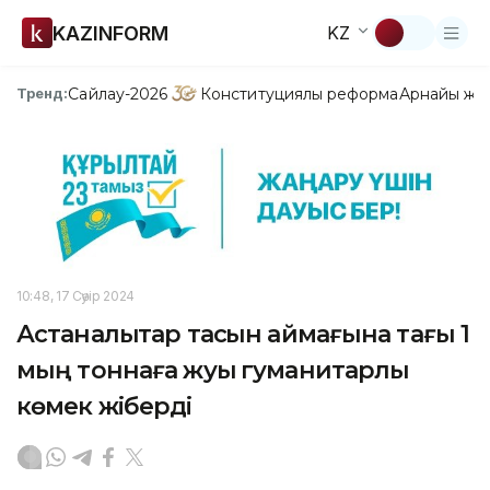
KAZINFORM
KZ
Сайлау-2026
Конституциялық реформа
Арнайы жо
Тренд:
10:48, 17 Сәуір 2024
Астаналықтар тасқын аймағына тағы 1
мың тоннаға жуық гуманитарлық
көмек жіберді