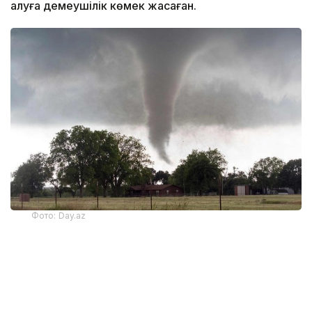
алуға демеушілік көмек жасаған.
Фото: Day.az
Успен ауданының әкімі Нұрболат Мақашевтің
ақпарынша, жойқын құйынның салдарынан
Қоңырөзек ауылдық округінде электр беру
желілерінің 7 тірегі зақымданып, соның салдарынан