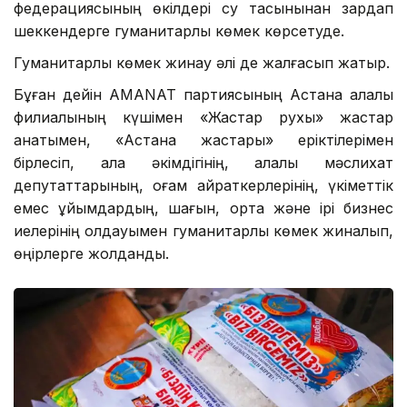
федерациясының өкілдері су тасқынынан зардап
шеккендерге гуманитарлық көмек көрсетуде.
Гуманитарлық көмек жинау әлі де жалғасып жатыр.
Бұған дейін AMANAT партиясының Астана қалалық
филиалының күшімен «Жастар рухы» жастар
қанатымен, «Астана жастары» еріктілерімен
бірлесіп, қала әкімдігінің, қалалық мәслихат
депутаттарының, қоғам қайраткерлерінің, үкіметтік
емес ұйымдардың, шағын, орта және ірі бизнес
иелерінің қолдауымен гуманитарлық көмек жиналып,
өңірлерге жолданды.