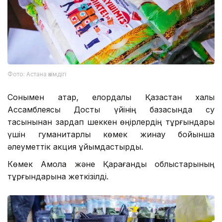
Фото: Астана әкімдігі
Сонымен қатар, елордалық Қазақстан халқы
Ассамблеясы Достық үйінің базасында су
тасқынынан зардап шеккен өңірлердің тұрғындары
үшін гуманитарлық көмек жинау бойынша
әлеуметтік акция ұйымдастырды.
Көмек Ақмола және Қарағанды облыстарының
тұрғындарына жеткізілді.