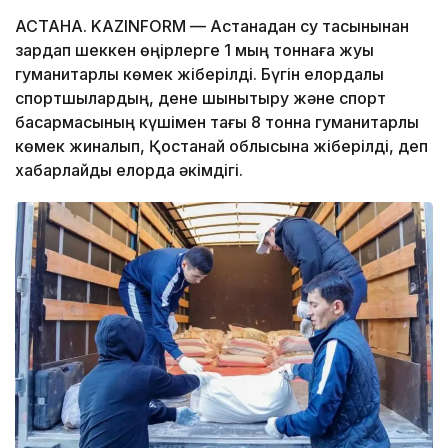
АСТАНА. KAZINFORM — Астанадан су тасқынынан
зардап шеккен өңірлерге 1 мың тоннаға жуық
гуманитарлық көмек жіберілді. Бүгін елордалық
спортшылардың, дене шынықтыру және спорт
басқармасының күшімен тағы 8 тонна гуманитарлық
көмек жиналып, Қостанай облысына жіберілді, деп
хабарлайды елорда әкімдігі.