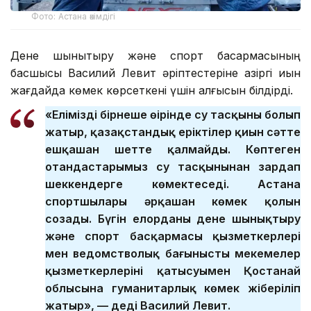
Фото: Астана әкімдігі
Дене шынықтыру және спорт басқармасының
басшысы Василий Левит әріптестеріне қазіргі қиын
жағдайда көмек көрсеткені үшін алғысын білдірді.
«Еліміздің бірнеше өңірінде су тасқыны болып
жатыр, қазақстандық еріктілер қиын сәтте
ешқашан шетте қалмайды. Көптеген
отандастарымыз су тасқынынан зардап
шеккендерге көмектеседі. Астана
спортшылары әрқашан көмек қолын
созады. Бүгін елорданың дене шынықтыру
және спорт басқармасы қызметкерлері
мен ведомстволық бағынысты мекемелер
қызметкерлерінің қатысуымен Қостанай
облысына гуманитарлық көмек жіберіліп
жатыр», — деді Василий Левит.