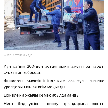
Фото: Астана әкімдігі
Күн сайын 200-ден астам ерікті қажетті заттарды
сұрыптап жібереді.
Жиналған көмектің ішінде киім, азық-түлік, гигиена
құралдары мен аяқ киім маңызды.
Еріктілер қаржылық көмек қабылдамайды.
Ниет білдірушілер жинау орындарына қажетті