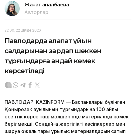
Жанат Қапалбаева
Авторлар
22:00, 22 Шілде 2026
Павлодарда алапат құйын
салдарынан зардап шеккен
тұрғындарға қандай көмек
көрсетіледі
ПАВЛОДАР. KAZINFORM — Баспаналары бүлінген
Қоңырөзек ауылының тұрғындарына 100 айлық
есептік көрсеткіш мөлшерінде материалдық көмек
берілмекші. Сондай-ақ жергілікті кәсіпкерлер мен
шаруа қожалықтары құрылыс материалдарын сатып