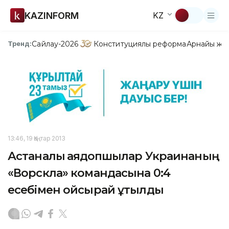
KAZINFORM
KZ
Сайлау-2026
Конституциялық реформа
Арнайы жо
Тренд:
13:46, 19 Қаңтар 2013
Астаналық аяқдопшылар Украинаның
«Ворскла» командасына 0:4
есебімен ойсырай ұтылды