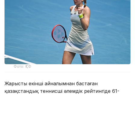
Фото: ҚТФ
Жарысты екінші айналымнан бастаған
қазақстандық теннисші әлемдік рейтингіде 61-
орындағы аустралиялық Дарья Касаткинамен
шеберлік байқасты.
Қарсыластар осыған дейін өзара бес рет кездесіп,
соның үшеуінде Рыбакина жеңген еді.
Уимблдоннан кейін үзіліс алған қазақстандық