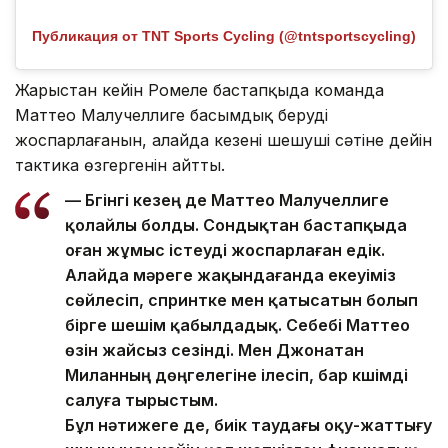
Публикация от TNT Sports Cycling (@tntsportscycling)
Жарыстан кейін Ромеле бастапқыда команда
Маттео Малучеллиге басымдық беруді
жоспарлағанын, алайда кезеңнің шешуші сәтіне дейін
тактика өзгергенін айтты.
— Бүгінгі кезең де Маттео Малучеллиге
қолайлы болды. Сондықтан бастапқыда
оған жұмыс істеуді жоспарлаған едік.
Алайда мәреге жақындағанда екеуіміз
сөйлесіп, спринтке мен қатысатын болып
бірге шешім қабылдадық. Себебі Маттео
өзін жайсыз сезінді. Мен Джонатан
Миланның дөңгелегіне ілесіп, бар күшімді
салуға тырыстым.
Бұл нәтижеге де, биік таудағы оқу-жаттығу