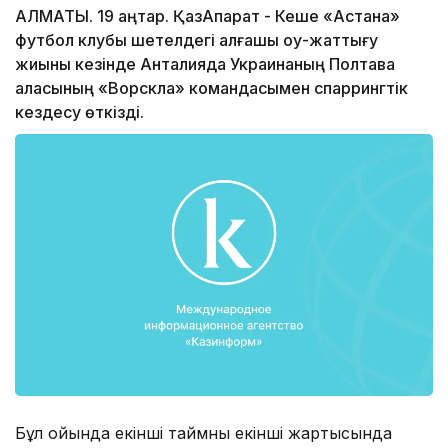
АЛМАТЫ. 19 қаңтар. ҚазАқпарат - Кеше «Астана»
футбол клубы шетелдегі алғашқы оқу-жаттығу
жиыны кезінде Анталияда Украинаның Полтава
қаласының «Ворскла» командасымен спаррингтік
кездесу өткізді.
Бұл ойында екінші таймның екінші жартысында