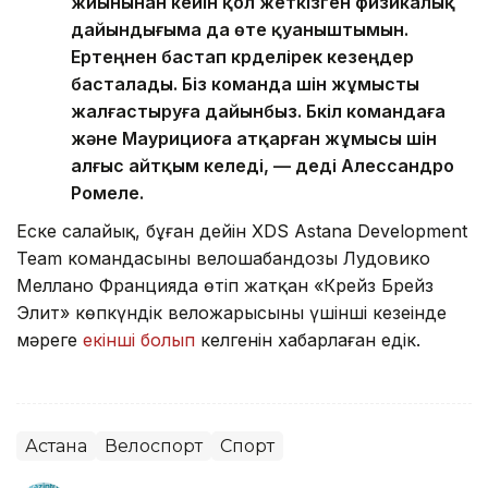
жиынынан кейін қол жеткізген физикалық
дайындығыма да өте қуаныштымын.
Ертеңнен бастап күрделірек кезеңдер
басталады. Біз команда үшін жұмысты
жалғастыруға дайынбыз. Бүкіл командаға
және Маурициоға атқарған жұмысы үшін
алғыс айтқым келеді, — деді Алессандро
Ромеле.
Еске салайық, бұған дейін XDS Astana Development
Team командасының велошабандозы Лудовико
Меллано Францияда өтіп жатқан «Крейз Брейз
Элит» көпкүндік веложарысының үшінші кезеңінде
мәреге
екінші болып
келгенін хабарлаған едік.
Астана
Велоспорт
Спорт