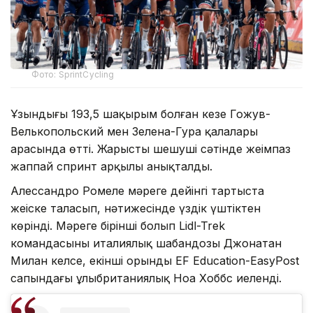
Фото: SprintCycling
Ұзындығы 193,5 шақырым болған кезең Гожув-
Велькопольский мен Зелена-Гура қалалары
арасында өтті. Жарыстың шешуші сәтінде жеңімпаз
жаппай спринт арқылы анықталды.
Алессандро Ромеле мәреге дейінгі тартыста
жеңіске таласып, нәтижесінде үздік үштіктен
көрінді. Мәреге бірінші болып Lidl-Trek
командасының италиялық шабандозы Джонатан
Милан келсе, екінші орынды EF Education-EasyPost
сапындағы ұлыбританиялық Ноа Хоббс иеленді.