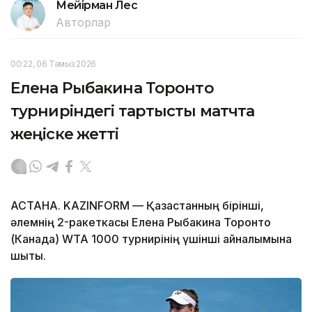
Мейірман Лес
Авторлар
00:22, 06 Тамыз 2026
Елена Рыбакина Торонто
турниріндегі тартысты матчта
жеңіске жетті
АСТАНА. KAZINFORM — Қазақстанның бірінші,
әлемнің 2-ракеткасы Елена Рыбакина Торонто
(Канада) WTA 1000 турнирінің үшінші айналымына
шықты.