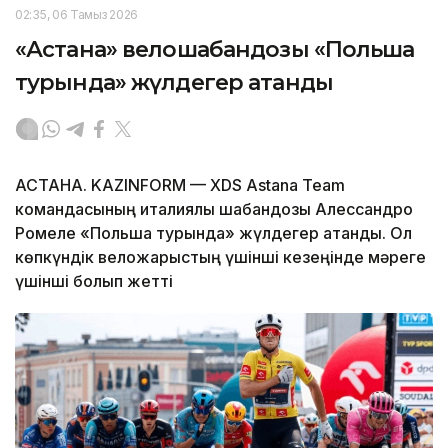
02:35, 06 Тамыз 2026
«Астана» велошабандозы «Польша
турында» жүлдегер атанды
АСТАНА. KAZINFORM — XDS Astana Team
командасының италиялық шабандозы Алессандро
Ромеле «Польша турында» жүлдегер атанды. Ол
көпкүндік веложарыстың үшінші кезеңінде мәреге
үшінші болып жетті