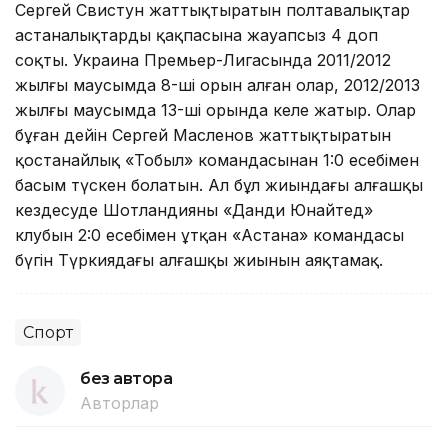
Сергей Свистун жаттықтыратын полтавалықтар
астаналықтардың қақпасына жауапсыз 4 доп
соқты. Украина Премьер-Лигасында 2011/2012
жылғы маусымда 8-ші орын алған олар, 2012/2013
жылғы маусымда 13-ші орында келе жатыр. Олар
бұған дейін Сергей Масленов жаттықтыратын
қостанайлық «Тобыл» командасынан 1:0 есебімен
басым түскен болатын. Ал бұл жиындағы алғашқы
кездесуде Шотландияның «Данди Юнайтед»
клубын 2:0 есебімен ұтқан «Астана» командасы
бүгін Түркиядағы алғашқы жиынын аяқтамақ.
Спорт
без автора
Авторлар