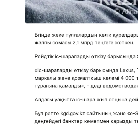
Бүгінде жеке тұлғалардың көлік құралда
жалпы сомасы 2,1 млрд теңгеге жеткен.
Рейдтік іс-шараларды өткізу барысында 9
«Іс-шараларды өткізу барысында Lexus, T
маркалы және қозғалтқыш көлемі 4 000 
тұрағына қамалды», - деді ведомствода
Алдағы уақытта іс-шара жыл соңына дейі
Бұл ретте kgd.gov.kz сайтының және «e-
деңгейдегі банктер көмегімен қарызды т