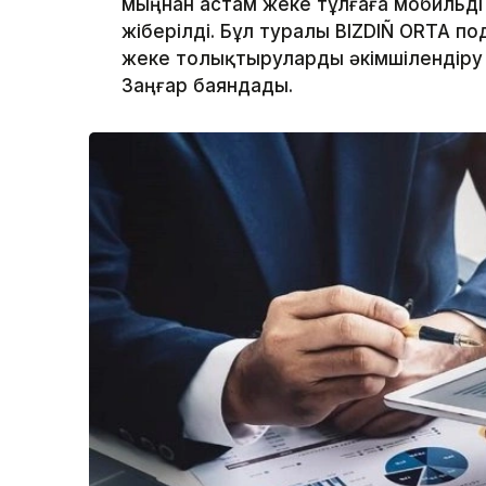
мыңнан астам жеке тұлғаға мобильд
жіберілді. Бұл туралы BIZDIÑ ORTA п
жеке толықтыруларды әкімшілендіру
Заңғар баяндады.