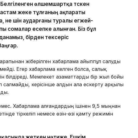
 Белгіленген өлшемшартқа түскен
 астам жеке тұлғаның ақпараты
а, не үшін аударғаны туралы егжей-
пы сомалар есепке алынған. Біз бұл
данамыз, бірден тексеріс
Заңғар.
арапынан жіберілген хабарлама айыппұл салуды
мейді. Егер хабарлама келген болса, салық
ін білдіреді. Мемлекет азаматтарды бір жыл бойы
л салмайды, керісінше алдын ала ескерту арқылы
йды.
мес. Хабарлама алғандардың ішінен 9,5 мыңнан
тінде тіркеліп немесе өзін-өзі қамту режимін
рқасында жеткен нәтиже. Ешкім