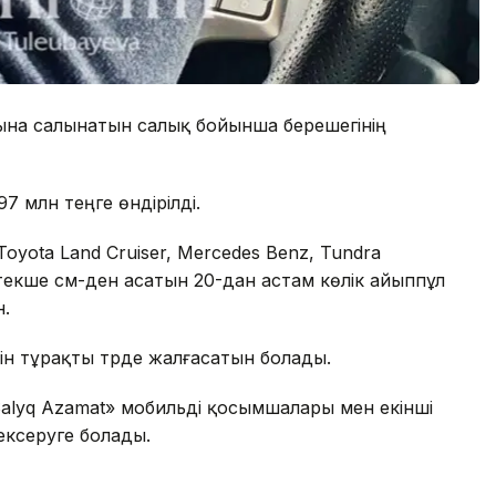
рына салынатын салық бойынша берешегінің
7 млн теңге өндірілді.
oyota Land Cruiser, Mercedes Benz, Tundra
текше см-ден асатын 20-дан астам көлік айыппұл
н.
н тұрақты түрде жалғасатын болады.
Salyq Azamat» мобильді қосымшалары мен екінші
ексеруге болады.