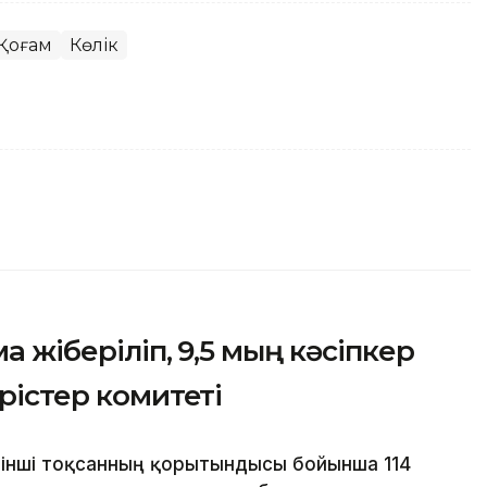
Қоғам
Көлік
а жіберіліп, 9,5 мың кәсіпкер
ірістер комитеті
рінші тоқсанның қорытындысы бойынша 114