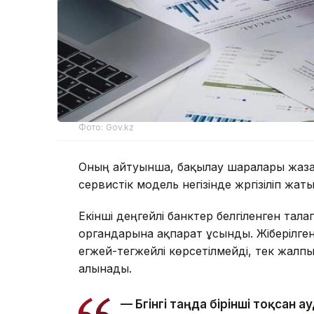
Фото: Gov.kz
Оның айтуынша, бақылау шаралары жазала
сервистік модель негізінде жүргізіліп жаты
Екінші деңгейлі банктер белгіленген тал
органдарына ақпарат ұсынды. Жіберілген
егжей-тегжейлі көрсетілмейді, тек жалп
алынады.
— Бүгінгі таңда бірінші тоқсан