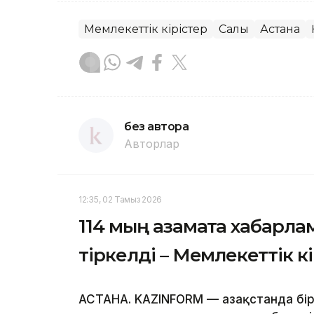
Мемлекеттік кірістер
Салық
Астана
без автора
Авторлар
12:35, 02 Тамыз 2026
114 мың азаматқа хабарлам
тіркелді – Мемлекеттік к
АСТАНА. KAZINFORM — Қазақстанда бі