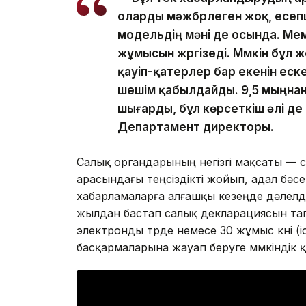
оларды мәжбүрлеген жоқ, есеп
модельдің мәні де осында. Мемл
жұмысын жүргізеді. Мүмкін бұл
қауіп-қатерлер бар екенін еске
шешім қабылдайды. 9,5 мыңнан
шығарды, бұл көрсеткіш әлі де
Департамент директоры.
Салық органдарының негізгі мақсаты — с
арасындағы теңсіздікті жойып, адал бәсе
хабарламаларға алғашқы кезеңде дәлелде
жылдан бастап салық декларациясын тапс
электронды түрде немесе 30 жұмыс күні (іс
басқармаларына жауап беруге мүмкіндік 