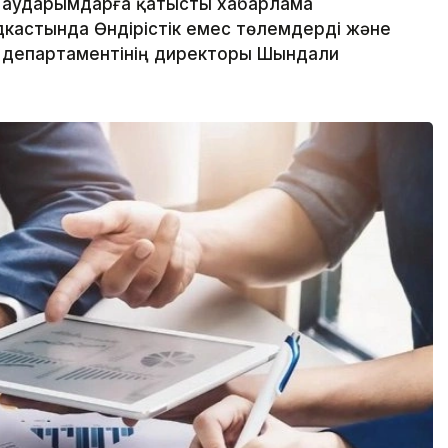
і аударымдарға қатысты хабарлама
одкастында Өндірістік емес төлемдерді және
 департаментінің директоры Шындали