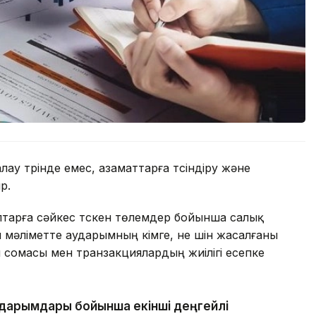
у түрінде емес, азаматтарға түсіндіру және
р.
аптарға сәйкес түскен төлемдер бойынша салық
 мәліметте аударымның кімге, не үшін жасалғаны
ы сомасы мен транзакциялардың жиілігі есепке
 аударымдары бойынша екінші деңгейлі