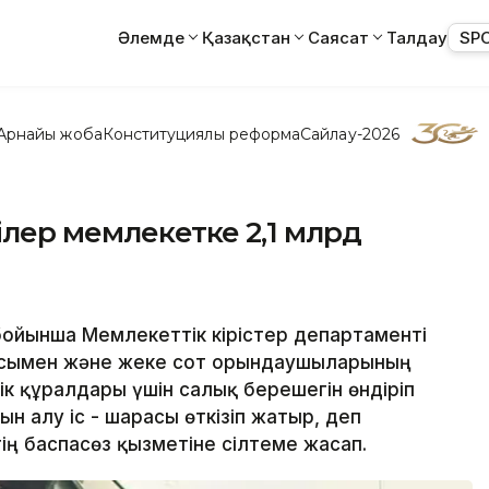
Әлемде
Қазақстан
Саясат
Талдау
SP
Арнайы жоба
Конституциялық реформа
Сайлау-2026
ілер мемлекетке 2,1 млрд
бойынша Мемлекеттік кірістер департаменті
асымен және жеке сот орындаушыларының
ік құралдары үшін салық берешегін өндіріп
 алу іс - шарасы өткізіп жатыр, деп
ң баспасөз қызметіне сілтеме жасап.