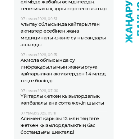
елімізде жабайы өсімдіктердің
генетикалық қоры зерттеліп жатыр
07 тамыз 2026, 09:51
Ұлытау облысында қайтарылған
активтер есебінен жаңа
медициналық және су нысандары
ашылды
07 тамыз 2026, 09:15
Ақмола облысында су
инфрақұрылымын жаңғыртуға
қайтарылған активтерден 1,4 млрд
теңге бөлінді
07 тамыз 2026, 07:30
Үйі тарлық еткен қызылордалық
көпбалалы ана сотта жеңіп шықты
07 тамыз 2026, 05:11
Алимент қарызы 12 млн теңгеге
жеткен қызылордалықтың бас
бостандығы шектелді