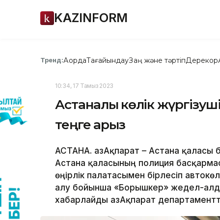
KAZINFORM
Ақорда
Тағайындау
Заң және тәртіп
Дерекқор
Тренд:
10:34, 17 Тамыз 2023
Астаналық көлік жүргізуш
теңге қарыз
АСТАНА. ҚазАқпарат – Астана қаласы 
Астана қаласының полиция басқарм
өңірлік палатасымен бірлесіп автокөл
алу бойынша «Борышкер» жедел-алдын
хабарлайды ҚазАқпарат департаментті