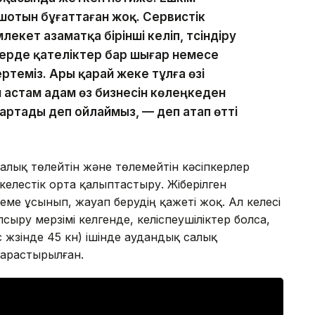
шотын бұғаттаған жоқ. Сервистік
екет азаматқа бірінші келіп, түсіндіру
 жерде қателіктер бар шығар немесе
ртеміз. Ары қарай жеке тұлға өзі
 астам адам өз бизнесін көлеңкеден
 артады деп ойлаймыз, — деп атап өтті
алық төлейтін және төлемейтін кәсіпкерлер
келестік орта қалыптастыру. Жіберілген
ме ұсынып, жауап берудің қажеті жоқ. Ал келесі
ыру мерзімі келгенде, келіспеушіліктер болса,
 жүзінде 45 күн) ішінде аудандық салық
қарастырылған.