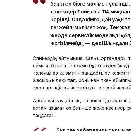
банктер бізге мәлімет ұсынды.
төлемдер бойынша 114 мыңнан
берілді. Онда кімге, қай уақытт
тегжейлі мәлімет жоқ. Тек жал
жерде сервистік модельді қол
жүргізілмейді, — деді Шындали 
Спикердің айтуынша, салық органдары т
немесе банк шоттарын бұғаттауды білдір
төлеуші өз қызметін заңдастыру қажеттіг
жасырын бақылап, соңынан үлкен айыппұ
адал әрі әділ кәсіп жүргізуге жағдай жаса
Алғашқы науқанның нәтижесі де жаман е
астам азамат өз бетінше жеке кәсіпкер ре
таңдаған.
— Бұл тек хабарландырудың а