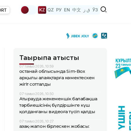
KZ
QZ
РУ
EN
中文
ق ز
ЎЗ
ORT
Тақырыпқа қатысты
07 тамыз 2026, 10:59
Қостанай облысында Sim-Box
арқылы алаяқтарға көмектескен
жігіт сотталды
07 тамыз 2026, 10:50
Атырауда жекеменшік балабақша
тәрбиешісінің бүлдіршінге күш
қолданғаны видеоға түсіп қалды
07 тамыз 2026, 10:27
Қазақ-жапон бірлескен жобасы: