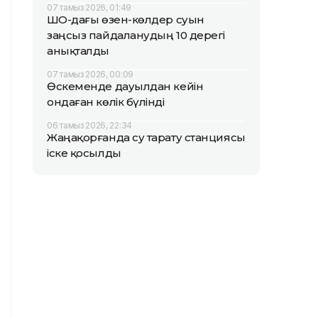
07 тамыз 2026, 01:49
ШҚО-дағы өзен-көлдер суын
заңсыз пайдаланудың 10 дерегі
анықталды
07 тамыз 2026, 00:09
Өскеменде дауылдан кейін
ондаған көлік бүлінді
06 тамыз 2026, 22:34
Жаңақорғанда су тарату станциясы
іске қосылды