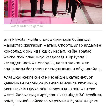
Фото: Gofuture.games
Бүгін Phygital Fighting дисциплинасы бойынша
жарыстар жалғасып жатыр. Спортшылар алдымен
консольдік ойында күш сынасып, кейін аралас
жекпе-жек алаңында кездеседі. Виртуалды
кезеңдегі нәтиже олардың негізгі жекпе-жек
алдындағы бастапқы артықшылығын айқындайды.
Алғашқы жекпе-жекте Ресейдің Екатеринбург
қаласынан келген «Архангел Михаил» клубының
өкілі Максим Фукс айқын басымдықпен жеңіске
жетті. Жарыстың виртуалды кезеңінде 3:0 есебімен
озып, шынайы айқаста мерзімінен бұрын жеңіске