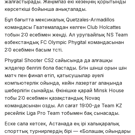
жалғастырады. Жеңімпаз екі кезеңнің қорытынды
көрсеткіші бойынша анықталады.
Бұл бағытта мексикалық Quetzales-Armadillos
командасы Гватемаладан келген Club Holcattes
тобын 2:0 есебімен жеңді. Ал уругвайлық NS Team
өзбекстандық FC Olympic Phygital командасынан
2:0 есебімен басым түсті.
Phygital Shooter CS2 сайысында да алғашқы
жүлдегер белгілі бола бастады. Бүгін үшінші орын үшін
матч пен финал өтіп, қатысушылар әуелі
компьютерлік ойында, кейін лазертаг алаңында
шеберлігін сынайды. Өкінішке қарай Minsk House
тобы 2:0 есебімен қазақстандық Novaq
командасынан озды. Ал сағат 19:00-де Team KZ
ресейлік Liga Pro Team тобымен бақ сынасады.
Еске сала кетсек, Астанада ең ірі халықаралық
спорттық турнирлердің бірі — «Болашақ ойындары