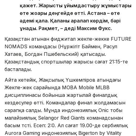
қажет. Жарысты ұйымдастыру жұмыстары
өте жоғары деңгейде өтті. Астана – өте
әдемі қала. Қаланы аралап көрдім, бәрі
ұнады. Рақмет, – деді Максим Фукс.
Қазақстан атынан фиджитал жекпе-жекке FUTURE
NOMADS командасы (Нұржігіт Баймен, Расул
Хатаев, Богдан Пшебельский) қатысады.
Қазақстандық спортшылар жарысы сағат 21:15-те
басталады.
Айта кетейік, Жақсылық Үшкемпіров атындағы
Жекпе-жек сарайында MOBA Mobile MLBB
дисциплинасы бойынша жартылай финалдық
кездесулер өтті. Командалар финал жолдамасын
сарапқа салды. Мұнда индонезиялық Onic тобы
малайзиялық Selangor Red Giants команадсынан
басым түсті. Есеп: 2:0. Ал сағат 19.00-де сербиялық
Aurora Gaming индонезиялық Bigerton by Vitality