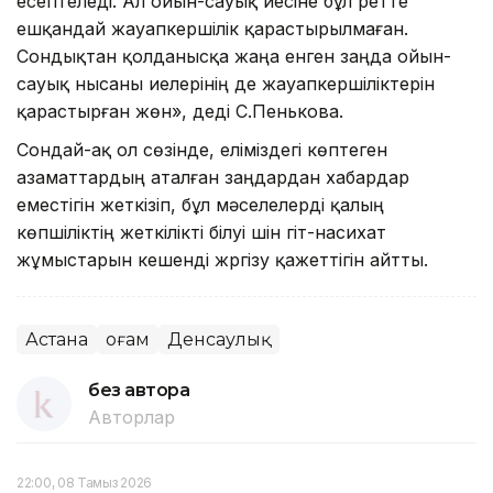
есептеледі. Ал ойын-сауық иесіне бұл ретте
ешқандай жауапкершілік қарастырылмаған.
Сондықтан қолданысқа жаңа енген заңда ойын-
сауық нысаны иелерінің де жауапкершіліктерін
қарастырған жөн», деді С.Пенькова.
Сондай-ақ ол сөзінде, еліміздегі көптеген
азаматтардың аталған заңдардан хабардар
еместігін жеткізіп, бұл мәселелерді қалың
көпшіліктің жеткілікті білуі үшін үгіт-насихат
жұмыстарын кешенді жүргізу қажеттігін айтты.
Астана
Қоғам
Денсаулық
без автора
Авторлар
22:00, 08 Тамыз 2026