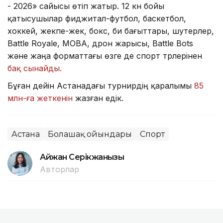
- 2026» сайысы өтіп жатыр. 12 күн бойы
қатысушылар фиджитал-футбол, баскетбол,
хоккей, жекпе-жек, бокс, би бағыттары, шутерлер,
Battle Royale, MOBA, дрон жарысы, Battle Bots
және жаңа форматтағы өзге де спорт түрлерінен
бақ сынайды.
Бұған дейін Астанадағы турнирдің қаралымы
85
млн-ға жеткенін
жазған едік.
Астана
Болашақ ойындары
Спорт
Айжан Серікжанқызы
Авторлар