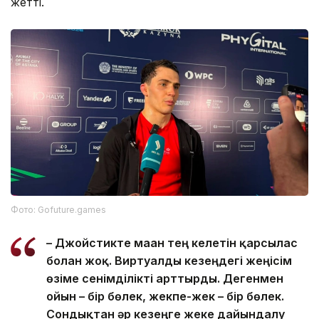
жетті.
Фото: Gofuture.games
– Джойстикте маған тең келетін қарсылас
болған жоқ. Виртуалды кезеңдегі жеңісім
өзіме сенімділікті арттырды. Дегенмен
ойын – бір бөлек, жекпе-жек – бір бөлек.
Сондықтан әр кезеңге жеке дайындалу