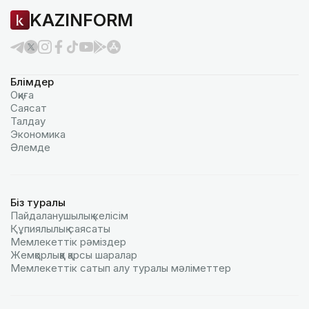
KAZINFORM
Бөлімдер
Оқиға
Саясат
Талдау
Экономика
Әлемде
Біз туралы
Пайдаланушылық келiciм
Құпиялылық саясаты
Мемлекеттік рәміздер
Жемқорлыққа қарсы шаралар
Мемлекеттік сатып алу туралы мәлiметтер