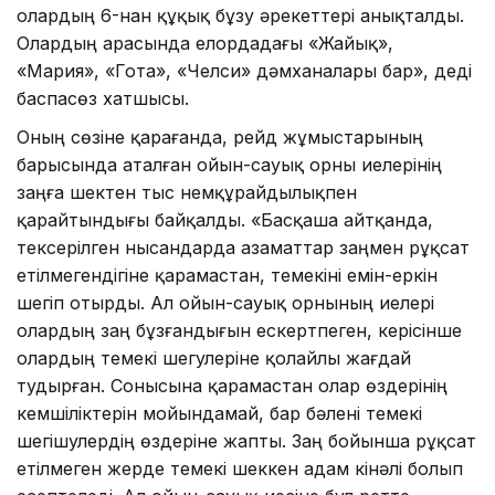
олардың 6-нан құқық бұзу әрекеттері анықталды.
Олардың арасында елордадағы «Жайық»,
«Мария», «Гота», «Челси» дәмханалары бар», деді
баспасөз хатшысы.
Оның сөзіне қарағанда, рейд жұмыстарының
барысында аталған ойын-сауық орны иелерінің
заңға шектен тыс немқұрайдылықпен
қарайтындығы байқалды. «Басқаша айтқанда,
тексерілген нысандарда азаматтар заңмен рұқсат
етілмегендігіне қарамастан, темекіні емін-еркін
шегіп отырды. Ал ойын-сауық орнының иелері
олардың заң бұзғандығын ескертпеген, керісінше
олардың темекі шегулеріне қолайлы жағдай
тудырған. Сонысына қарамастан олар өздерінің
кемшіліктерін мойындамай, бар бәлені темекі
шегішулердің өздеріне жапты. Заң бойынша рұқсат
етілмеген жерде темекі шеккен адам кінәлі болып