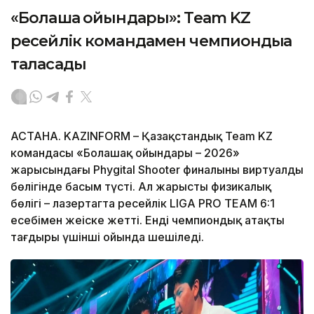
«Болашақ ойындары»: Team KZ
ресейлік командамен чемпиондыққа
таласады
АСТАНА. KAZINFORM – Қазақстандық Team KZ
командасы «Болашақ ойындары – 2026»
жарысындағы Phygital Shooter финалының виртуалды
бөлігінде басым түсті. Ал жарыстың физикалық
бөлігі – лазертагта ресейлік LIGA PRO TEAM 6:1
есебімен жеңіске жетті. Енді чемпиондық атақтың
тағдыры үшінші ойында шешіледі.