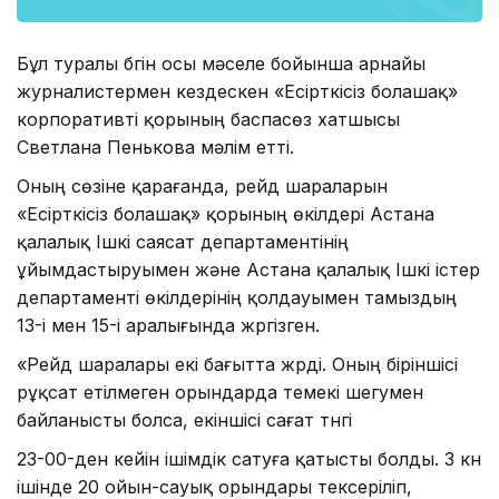
Бұл туралы бүгін осы мәселе бойынша арнайы
журналистермен кездескен «Есірткісіз болашақ»
корпоративті қорының баспасөз хатшысы
Светлана Пенькова мәлім етті.
Оның сөзіне қарағанда, рейд шараларын
«Есірткісіз болашақ» қорының өкілдері Астана
қалалық Ішкі саясат департаментінің
ұйымдастыруымен және Астана қалалық Ішкі істер
департаменті өкілдерінің қолдауымен тамыздың
13-і мен 15-і аралығында жүргізген.
«Рейд шаралары екі бағытта жүрді. Оның біріншісі
рұқсат етілмеген орындарда темекі шегумен
байланысты болса, екіншісі сағат түнгі
23-00-ден кейін ішімдік сатуға қатысты болды. 3 күн
ішінде 20 ойын-сауық орындары тексеріліп,