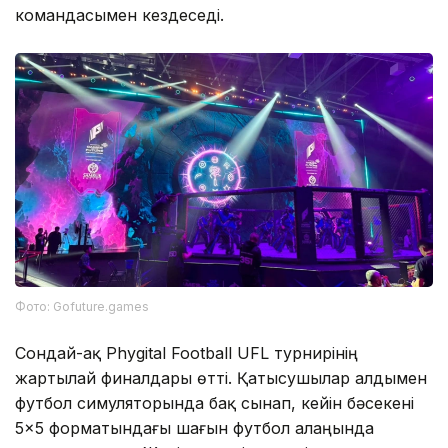
командасымен кездеседі.
Фото: Gofuture.games
Сондай-ақ Phygital Football UFL турнирінің
жартылай финалдары өтті. Қатысушылар алдымен
футбол симуляторында бақ сынап, кейін бәсекені
5×5 форматындағы шағын футбол алаңында