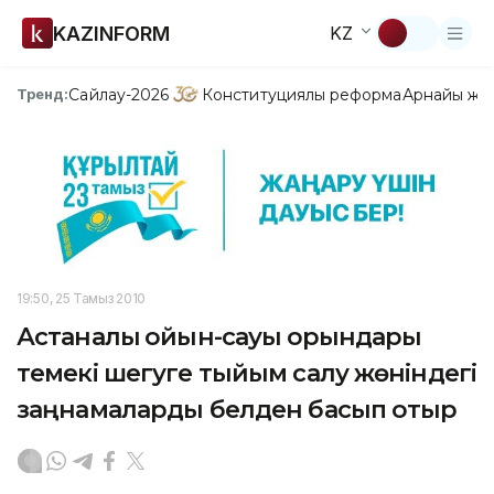
KAZINFORM
KZ
Сайлау-2026
Конституциялық реформа
Арнайы жо
Тренд:
19:50, 25 Тамыз 2010
Астаналық ойын-сауық орындары
темекі шегуге тыйым салу жөніндегі
заңнамаларды белден басып отыр