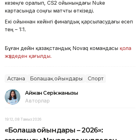
кезеңге оралып, CS2 ойынындағы Nuke
картасында соңғы матчты өткізеді.
Екі ойыннан кейінгі финалдық қарсыласудағы есеп
тең – 1:1.
Бұған дейін қазақстандық Novaq командасы
қола
жүлдеден қағылды.
Астана
Болашақ ойындары
Спорт
Айжан Серікжанқызы
Авторлар
19:12, 08 Тамыз 2026
«Болашақ ойындары – 2026»: