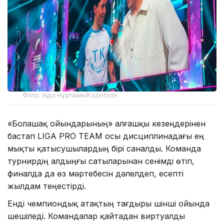
Фото: Әділ Нұртазин/Kazinform
«Болашақ ойындарының» алғашқы кезеңдерінен
бастап LIGA PRO TEAM осы дисциплинадағы ең
мықты қатысушылардың бірі саналды. Команда
турнирдің алдыңғы сатыларынан сенімді өтіп,
финалда да өз мәртебесін дәлелдеп, есепті
жылдам теңестірді.
Енді чемпиондық атақтың тағдыры үшінші ойында
шешіледі. Командалар қайтадан виртуалды