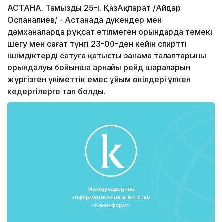
АСТАНА. Тамыздың 25-і. ҚазАқпарат /Айдар
Оспаналиев/ - Астанада дүкендер мен
дәмханаларда рұқсат етілмеген орындарда темекі
шегу мен сағат түнгі 23-00-ден кейін спиртті
ішімдіктерді сатуға қатысты заңнама талаптарының
орындалуы бойынша арнайы рейд шараларын
жүргізген үкіметтік емес ұйым өкілдері үлкен
кедергілерге тап болды.