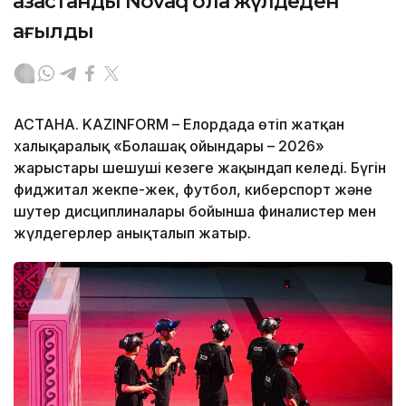
қазақстандық Novaq қола жүлдеден
қағылды
АСТАНА. KAZINFORM – Елордада өтіп жатқан
халықаралық «Болашақ ойындары – 2026»
жарыстары шешуші кезеңге жақындап келеді. Бүгін
фиджитал жекпе-жек, футбол, киберспорт және
шутер дисциплиналары бойынша финалистер мен
жүлдегерлер анықталып жатыр.