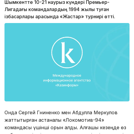
Шымкентте 10-21 наурыз күндері Премьер-
Лигадағы командалардың 1994 жылы туған
ізбасарлары арасында «Жастар» турнирі өтті.
Онда Сергей Гниненко мен Абдулла Меркулов
жаттықтырған астаналық «Локомотив-94»
командасы үшінші орын алды. Алғашқы кезеңде өз