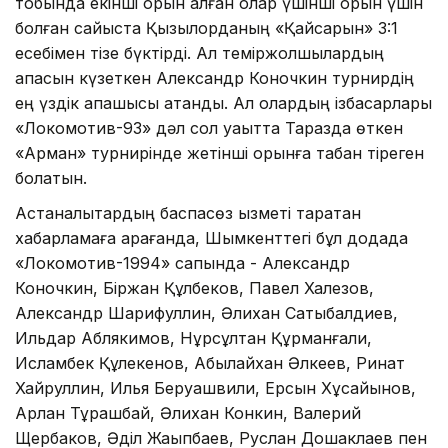
тобында екінші орын алған олар үшінші орын үшін
болған сайыста Қызылорданың «Қайсарын» 3:1
есебімен тізе бүктірді. Ал теміржолшылардың
қақпасын күзеткен Александр Коночкин турнирдің
ең үздік қақпашысы атанды. Ал олардың ізбасарлары
«Локомотив-93» дәл сол уақытта Таразда өткен
«Арман» турнирінде жетінші орынға табан тіреген
болатын.
Астаналықтардың баспасөз қызметі таратқан
хабарламаға қарағанда, Шымкенттегі бұл додада
«Локомотив-1994» сапында - Александр
Коночкин, Біржан Құлбеков, Павел Халезов,
Александр Шарифуллин, Әлихан Сатыбалдиев,
Ильдар Аблякимов, Нұрсұлтан Құрманғали,
Исламбек Құлекенов, Абылайхан Әлкеев, Ринат
Хайруллин, Илья Беруашвили, Ерсын Хұсайынов,
Арлан Тұрашбай, Әлихан Конкин, Валерий
Щербаков, Әділ Жақыпбаев, Руслан Дошаклаев пен