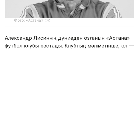
Фото: «Астана» ФК
Александр Лисиннің дүниеден озғанын «Астана»
футбол клубы растады. Клубтың мәліметінше, ол —
Целиноград футболының түлегі. Футболшы
«Целинник», «Астана» және «Жеңіс» клубтарының
намысын қорғап, Қазақстан ұлттық футбол
құрамасында өнер көрсеткен. Кейін Қазақстанның
футзалдан ұлттық құрамасының сапында да ойнады.
Лисин ұзақ жыл бойы «Астана» футбол клубының
жүйесінде еңбек етіп, жас футболшыларды
тәрбиелеуге және балалар мен жасөспірімдер
футболын дамытуға зор үлес қосты.
«Астана» футбол клубы Александр Лисиннің кәсіби
шеберлігі, футболға деген адалдығы және жас