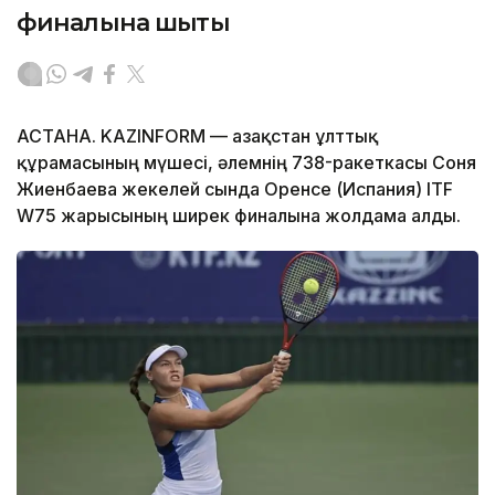
финалына шықты
АСТАНА. KAZINFORM — Қазақстан ұлттық
құрамасының мүшесі, әлемнің 738-ракеткасы Соня
Жиенбаева жекелей сында Оренсе (Испания) ITF
W75 жарысының ширек финалына жолдама алды.