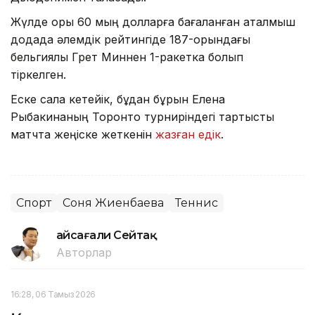
Жүлде қоры 60 мың долларға бағаланған аталмыш
додада әлемдік рейтингіде 187-орындағы
бельгиялық Грет Миннен 1-ракетка болып
тіркелген.
Еске сала кетейік, бұдан бұрын Елена
Рыбакинаның Торонто турниріндегі тартысты
матчта жеңіске жеткенін
жазған едік
.
Спорт
Соня Жиенбаева
Теннис
Ғайсағали Сейтақ
Авторлар
16:28, 06 Тамыз 2026