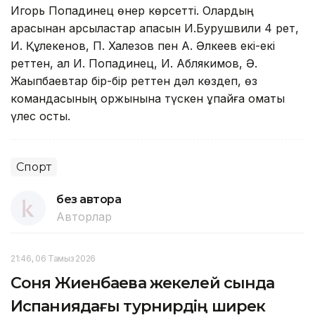
Игорь Попадинец өнер көрсетті. Олардың
арасынан қарсыластар қақпасын И.Бурушвили 4 рет,
И. Құлекенов, П. Халезов пен А. Әлкеев екі-екі
реттен, ал И. Попадинец, И. Аблякимов, Ә.
Жақыпбаевтар бір-бір реттен дәл көздеп, өз
командасының қоржынына түскен ұпайға қомақты
үлес қосты.
Спорт
без автора
Авторлар
21:46, 06 Тамыз 2026
Соня Жиенбаева жекелей сында
Испаниядағы турнирдің ширек