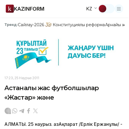
KAZINFORM
KZ
Сайлау-2026
Конституциялық реформа
Арнайы жо
Тренд:
17:23, 25 Наурыз 2011
Астаналық жас футболшылар
«Жастар» және
АЛМАТЫ. 25 наурыз. ҚазАқпарат /Ерлік Ержанұлы/ -