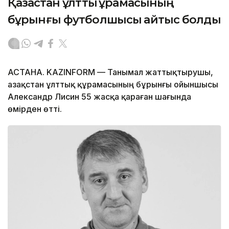
Қазақстан ұлттық құрамасының
бұрынғы футболшысы қайтыс болды
АСТАНА. KAZINFORM — Танымал жаттықтырушы,
Қазақстан ұлттық құрамасының бұрынғы ойыншысы
Александр Лисин 55 жасқа қараған шағында
өмірден өтті.