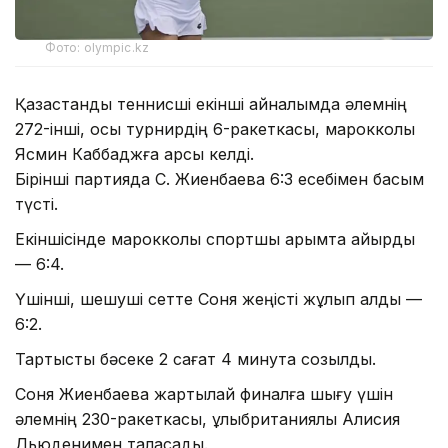
Фото: olympic.kz
Қазақстандық теннисші екінші айналымда әлемнің
272-інші, осы турнирдің 6-ракеткасы, марокколық
Ясмин Каббаджға қарсы келді.
Бірінші партияда С. Жиенбаева 6:3 есебімен басым
түсті.
Екіншісінде марокколық спортшы қарымта қайырды
— 6:4.
Үшінші, шешуші сетте Соня жеңісті жұлып алды —
6:2.
Тартысты бәсеке 2 сағат 4 минутқа созылды.
Соня Жиенбаева жартылай финалға шығу үшін
әлемнің 230-ракеткасы, ұлыбританиялық Алисия
Дьюденимен таласады.