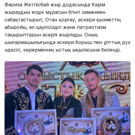
Фариза Жетпісбай жыр додасында Кәрім
жыраудың елдік мұрасын бүгінгі заманмен
сабақтастырып, Отан қорғау, әскери қызметтің
абыройы, ел қауіпсіздігі және патриотизм
тақырыптарын әсерлі жырлады. Оның
шығармашылығында әскери борыш пен ұлттық рух
үндесіп, көрерменнің ыстық ықыласына бөленді.