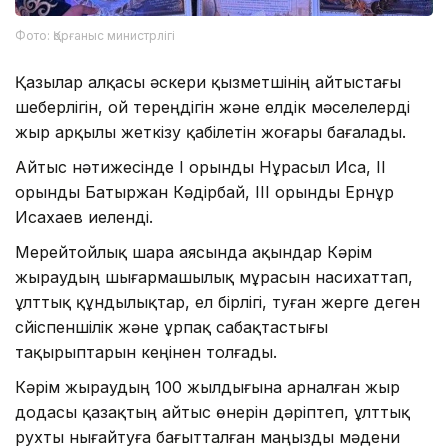
Фото: Қорғаныс министрлігі
Қазылар алқасы әскери қызметшінің айтыстағы
шеберлігін, ой тереңдігін және елдік мәселелерді
жыр арқылы жеткізу қабілетін жоғары бағалады.
Айтыс нәтижесінде І орынды Нұрасыл Иса, ІІ
орынды Батыржан Кәдірбай, ІІІ орынды Ернұр
Исахаев иеленді.
Мерейтойлық шара аясында ақындар Кәрім
жыраудың шығармашылық мұрасын насихаттап,
ұлттық құндылықтар, ел бірлігі, туған жерге деген
сүйіспеншілік және ұрпақ сабақтастығы
тақырыптарын кеңінен толғады.
Кәрім жыраудың 100 жылдығына арналған жыр
додасы қазақтың айтыс өнерін дәріптеп, ұлттық
рухты нығайтуға бағытталған маңызды мәдени