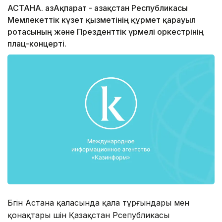
АСТАНА. ҚазАқпарат - Қазақстан Республикасы
Мемлекеттік күзет қызметінің құрмет қарауыл
ротасының және Презденттік үрмелі оркестрінің
плац-концерті.
Бүгін Астана қаласында қала тұрғындары мен
қонақтары үшін Қазақстан Рсепубликасы