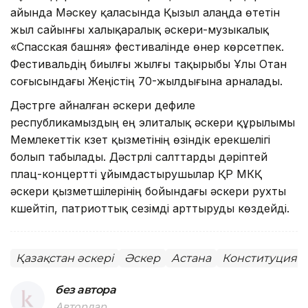
айында Мәскеу қаласында Қызыл алаңда өтетін
жыл сайынғы халықаралық әскери-музыкалық
«Спасская башня» фестивалінде өнер көрсетпек.
Фестивальдің биылғы жылғы тақырыбы Ұлы Отан
соғысындағы Жеңістің 70-жылдығына арналады.
Дәстүрге айналған әскери дефиле
республикамыздың ең элиталық әскери құрылымы
Мемлекеттік күзет қызметінің өзіндік ерекшелігі
болып табылады. Дәстүрлі салттарды дәріптей
плац-концертті ұйымдастырушылар ҚР МКҚ
әскери қызметшілерінің бойындағы әскери рухты
күшейтіп, патриоттық сезімді арттыруды көздейді.
Қазақстан әскері
Әскер
Астана
Конституция
без автора
Авторлар