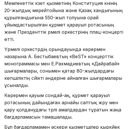
Мемлекеттік күзет қызметінің Конституция күнінің
20-жылдық мерейтойына және Қазақ хандығының
құрылғандығына 550-жыл толуына орай
ұйымдастырылған құрмет қарауыл ротасының
және Презденттік үрмелі оркестрінің плац-концерті
өтті.
Үрмелі оркестрдің орындауында көрермен
назарына А. Бестыбаевтың «BeST» концерттік
монограммасы мен Е.Рахмадиевтың «Дайрабай»
шығармалары, сонымен қатар 80-жылдардағы
көпшіліктің сүйікті әндеріне айналған шығармалары
ұсыналды.
Көрермен қауым сондай-ақ, құрмет қарауыл
ротасының дайындаған арнайы саптық жүру мен
қару қолданудағы түрлі амалдардан тұратын жаңа
бағдарламасын тамашалады.
Бұл бағдарламамен әскери қызметшілер қыркүйек