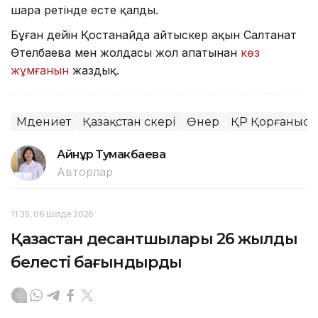
шара ретінде есте қалды.
Бұған дейін Қостанайда айтыскер ақын Салтанат
Өтелбаева мен жолдасы жол апатынан
көз
жұмғанын
жаздық.
Мәдениет
Қазақстан әскері
Өнер
ҚР Қорғаныс м
Айнұр Тумакбаева
Авторлар
11:35, 06 Шілде 2026
Қазақстан десантшылары 26 жылдық
белесті бағындырды