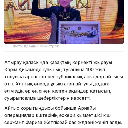
Фото: Қорғаныс министрлігі
Атырау қаласында қазақтың көрнекті жырауы
Кәрім Қисамеденұлының туғанына 100 жыл
толуына арналған республикалық ақындар айтысы
өтті. Ұлттық өнерді ұлықтаған айтулы додаға
еліміздің әр өңірінен келген ақындар қатысып,
суырыпсалма шеберліктерін көрсетті.
Айтыс қорытындысы бойынша Арнайы
операциялар күштерінің әскери қызметшісі кіші
сержант Фариза Жетпісбай бас жүлдені жеңіп алды.