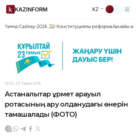
KAZINFORM
KZ
Сайлау-2026
Конституциялық реформа
Арнайы жо
Тренд:
19:42, 30 Тамыз 2015
Астаналықтар құрмет қарауыл
ротасының қару қолданудағы өнерін
тамашалады (ФОТО)