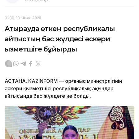
01:30, 13 Шілде 2026
Атырауда өткен республикалық
айтыстың бас жүлдесі әскери
қызметшіге бұйырды
АСТАНА. KAZINFORM — Қорғаныс министрлігінің
әскери қызметшісі республикалық ақындар
айтысында бас жүлдеге ие болды.