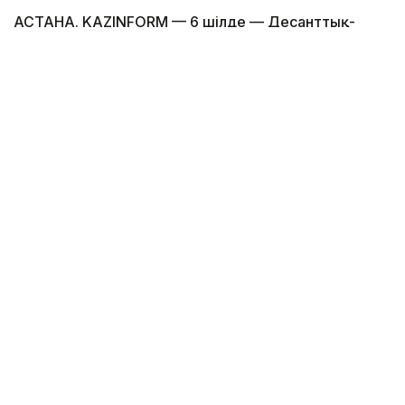
АСТАНА. KAZINFORM — 6 шілде — Десанттық-
шабуылдау әскерлерінің құрылған күні. Биыл
десантшылар 26 жылдық белестерін атап өтіп
жатыр, деп хабарлайды Қорғаныс министрлігінің
баспасөз қызметі.
Фото: Қорғаныс министрлігі