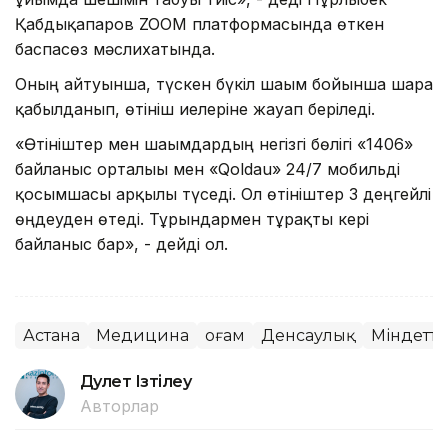
Қабдықапаров ZOOM платформасында өткен
баспасөз мәслихатында.
Оның айтуынша, түскен бүкіл шағым бойынша шара
қабылданып, өтініш иелеріне жауап беріледі.
«Өтініштер мен шағымдардың негізгі бөлігі «1406»
байланыс орталығы мен «Qoldau» 24/7 мобильді
қосымшасы арқылы түседі. Ол өтініштер 3 деңгейлі
өңдеуден өтеді. Тұрғындармен тұрақты кері
байланыс бар», - дейді ол.
Астана
Медицина
Қоғам
Денсаулық
Міндетт
Дәулет Ізтілеу
Авторлар