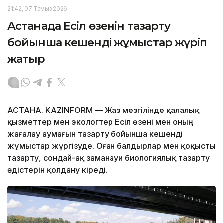
21:42, 07 Тамыз 2026
Астанада Есіл өзенін тазарту
бойынша кешенді жұмыстар жүріп
жатыр
АСТАНА. KAZINFORM — Жаз мезгілінде қалалық
қызметтер мен экологтер Есіл өзені мен оның
жағалау аумағын тазарту бойынша кешенді
жұмыстар жүргізуде. Оған балдырлар мен қоқысты
тазарту, сондай-ақ заманауи биологиялық тазарту
әдістерін қолдану кіреді.