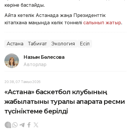
көріне бастайды.
Айта кетелік Астанада жаңа Президенттік
кітапхана маңында көлік тоннелі
салынып жатыр
.
Астана
Табиғат
Экология
Есіл
Назым Бөлесова
Авторлар
20:38, 07 Тамыз 2026
«Астана» баскетбол клубының
жабылатыны туралы ақпаратқа ресми
түсініктеме берілді