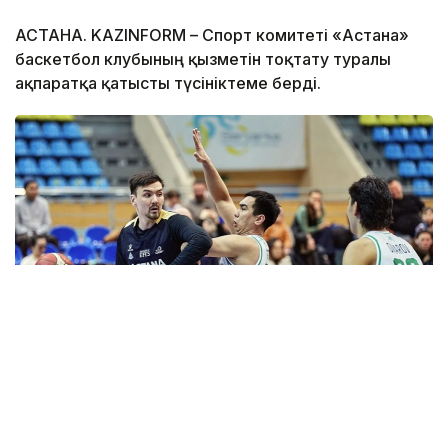
АСТАНА. KAZINFORM – Спорт комитеті «Астана»
баскетбол клубының қызметін тоқтату туралы
ақпаратқа қатысты түсініктеме берді.
Фото: astanabasket.kz
Спорт және дене шынықтыру істері комитетінің