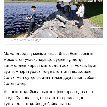
Фото: Астана әкімдігі
Мамандардың мәліметінше, биыл Есіл өзенінің
жекелеген учаскелерінде судың гүлденуі
көпжылдық көрсеткіштерден асып түскен. Бұған
ауа температурасының қалыптан тыс жоғары
болуы мен су деңгейінің төмендеуі негізгі себеп
болып отыр.
Өзеннің жағдайына сыртқы факторлар да әсер
етеді. Су сапасы қатты ағыста орналасқан
тұстардағы жағдайға да байланысты.