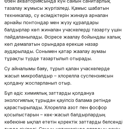
Өзен акваториясында күн сайын санитарлық
тазалау жұмысы жүргізіледі. Қамыс шабатын
техникалар, су өсімдіктерін жинауға арналған
арнайы понтондар мен жүзу құралдары
балдырлар көп жиналған учаскелерді тазарту үшін
пайдаланылады. Әсіресе жағалау бойындағы халық
көп демалатын орындарға ерекше назар
аударылады. Сонымен қатар жағалау аумағы
тұрақты түрде тазартылып отырады.
Су айналымы баяу, тұрып қалған учаскелерде
жасыл микробалдыр – хлорелла суспензиясын
қолдану жоспарланып отыр.
Бұл әдіс химиялық заттарды қолдануға
экологиялық тұрғыдан қауіпсіз балама ретінде
қарастырылады. Хлорелла азот пен фосфор
қосылыстарын – көк-жасыл балдырлардың
көбеюіне ықпал ететін қоректік заттарды белсенді
түрде сіңіреді. Соның нәтижесінде олардың өсуін