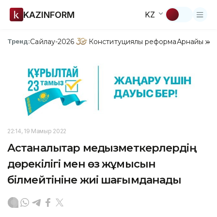
KAZINFORM
KZ
Сайлау-2026
Конституциялық реформа
Арнайы жо
Тренд:
22:14, 19 Мамыр 2022
Астаналықтар медқызметкерлердің
дөрекілігі мен өз жұмысын
білмейтініне жиі шағымданады