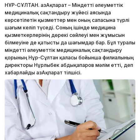
НҰР-СҰЛТАН. ҚазАқпарат – Міндетті әлеуметтік
медициналық сақтандыру жүйесі аясында
көрсетілетін қызметтер мен оның сапасына түрлі
шағым келіп түседі. Соның ішінде медицина
қызметкерлерінің дөрекі сөйлеуі мен жұмысын
білмеуіне де қатысты да шағымдар бар. Бұл туралы
міндетті әлеуметтік медициналық сақтандыру
қорының Нұр-Сұлтан қаласы бойынша филиалының
директоры Нұрлыбек Қабдықапаров мәлім етті, деп
хабарлайды ҚазАқпарат тілшісі.