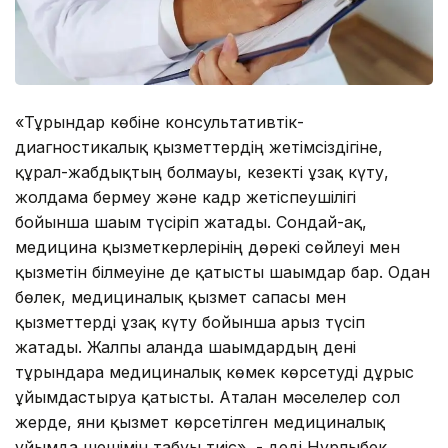
«Тұрғындар көбіне консультативтік-
диагностикалық қызметтердің жетімсіздігіне,
құрал-жабдықтың болмауы, кезекті ұзақ күту,
жолдама бермеу және кадр жетіспеушілігі
бойынша шағым түсіріп жатады. Сондай-ақ,
медицина қызметкерлерінің дөрекі сөйлеуі мен
қызметін білмеуіне де қатысты шағымдар бар. Одан
бөлек, медициналық қызмет сапасы мен
қызметтерді ұзақ күту бойынша арыз түсіп
жатады. Жалпы алғанда шағымдардың дені
тұрғындарға медициналық көмек көрсетуді дұрыс
ұйымдастыруға қатысты. Аталған мәселелер сол
жерде, яғни қызмет көрсетілген медициналық
ұйымда шешімін табуы тиіс», - деді Нұрлыбек