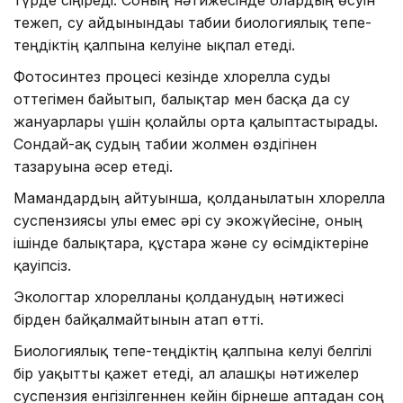
тежеп, су айдынындағы табиғи биологиялық тепе-
теңдіктің қалпына келуіне ықпал етеді.
Фотосинтез процесі кезінде хлорелла суды
оттегімен байытып, балықтар мен басқа да су
жануарлары үшін қолайлы орта қалыптастырады.
Сондай-ақ судың табиғи жолмен өздігінен
тазаруына әсер етеді.
Мамандардың айтуынша, қолданылатын хлорелла
суспензиясы улы емес әрі су экожүйесіне, оның
ішінде балықтарға, құстарға және су өсімдіктеріне
қауіпсіз.
Экологтар хлорелланы қолданудың нәтижесі
бірден байқалмайтынын атап өтті.
Биологиялық тепе-теңдіктің қалпына келуі белгілі
бір уақытты қажет етеді, ал алғашқы нәтижелер
суспензия енгізілгеннен кейін бірнеше аптадан соң