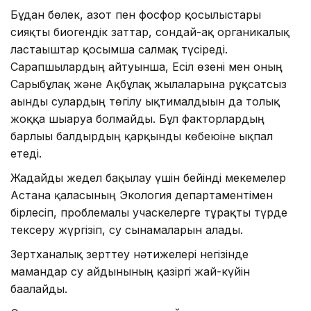
Бұдан бөлек, азот пен фосфор қосылыстары
сияқты биогендік заттар, сондай-ақ органикалық
ластағыштар қосымша салмақ түсіреді.
Сарапшылардың айтуынша, Есіл өзені мен оның
Сарыбұлақ және Ақбұлақ жылғаларына рұқсатсыз
ағынды сулардың төгілу ықтималдығын да толық
жоққа шығаруға болмайды. Бұл факторлардың
барлығы балдырдың қарқынды көбеюіне ықпал
етеді.
Жағдайды жедел бақылау үшін бейінді мекемелер
Астана қаласының Экология департаментімен
бірлесіп, проблемалы учаскелерге тұрақты түрде
тексеру жүргізіп, су сынамаларын алады.
Зертханалық зерттеу нәтижелері негізінде
мамандар су айдынының қазіргі жай-күйін
бағалайды.