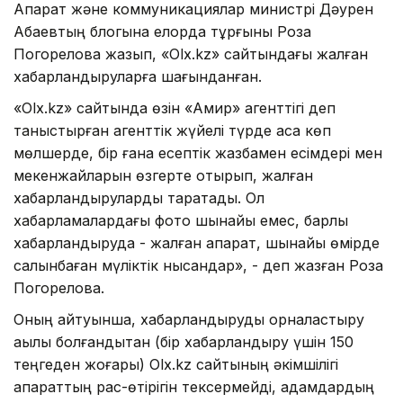
Ақпарат және коммуникациялар министрі Дәурен
Абаевтың блогына елорда тұрғыны Роза
Погорелова жазып, «Оlx.kz» сайтындағы жалған
хабарландыруларға шағынданған.
«Оlx.kz» сайтында өзін «Амир» агенттігі деп
таныстырған агенттік жүйелі түрде аса көп
мөлшерде, бір ғана есептік жазбамен есімдері мен
мекенжайларын өзгерте отырып, жалған
хабарландыруларды таратады. Ол
хабарламалардағы фото шынайы емес, барлық
хабарландыруда - жалған ақпарат, шынайы өмірде
салынбаған мүліктік нысандар», - деп жазған Роза
Погорелова.
Оның айтуынша, хабарландыруды орналастыру
ақылы болғандықтан (бір хабарландыру үшін 150
теңгеден жоғары) Оlx.kz сайтының әкімшілігі
ақпараттың рас-өтірігін тексермейді, адамдардың