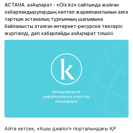
АСТАНА. ҚазАқпарат - «Оlx.kz» сайтында жалған
хабарландырулардың көптеп жарияланатынын алға
тартқан астаналық тұрғынның шағымына
байланысты аталған интернет-ресурске тексеріс
жүргізілді, деп хабарлайды ҚазАқпарат тілшісі.
Айта кетсек, «Ашық диалог» порталындағы ҚР