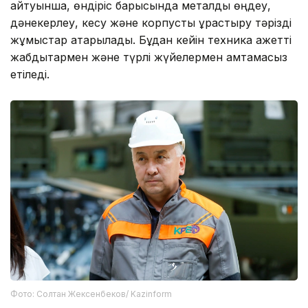
айтуынша, өндіріс барысында металды өңдеу,
дәнекерлеу, кесу және корпусты құрастыру тәрізді
жұмыстар атқарылады. Бұдан кейін техника қажетті
жабдықтармен және түрлі жүйелермен қамтамасыз
етіледі.
Фото: Солтан Жексенбеков/ Kazinform