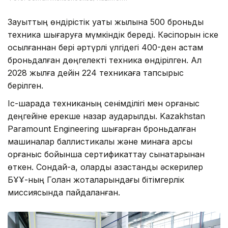
Зауыттың өндірістік қуаты жылына 500 броньды
техника шығаруға мүмкіндік береді. Кәсіпорын іске
қосылғаннан бері әртүрлі үлгідегі 400-ден астам
броньдалған дөңгелекті техника өндірілген. Ал
2028 жылға дейін 224 техникаға тапсырыс
берілген.
Іс-шарада техниканың сенімділігі мен қорғаныс
деңгейіне ерекше назар аударылды. Kazakhstan
Paramount Engineering шығарған броньдалған
машиналар баллистикалық және минаға қарсы
қорғаныс бойынша сертификаттау сынақтарынан
өткен. Сондай-ақ, оларды қазақстандық әскерилер
БҰҰ-ның Голан жоталарындағы бітімгерлік
миссиясында пайдаланған.