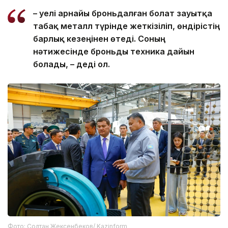
– Әуелі арнайы броньдалған болат зауытқа
табақ металл түрінде жеткізіліп, өндірістің
барлық кезеңінен өтеді. Соның
нәтижесінде броньды техника дайын
болады, – деді ол.
Фото: Солтан Жексенбеков/ Kazinform