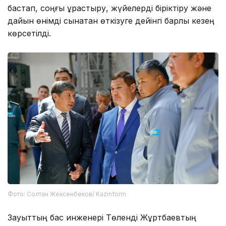
бастап, соңғы құрастыру, жүйелерді біріктіру және
дайын өнімді сынақтан өткізуге дейінгі барлық кезең
көрсетілді.
Фото: Солтан Жексенбеков/ Kazinform
Зауыттың бас инженері Төленді Жұртбаевтың