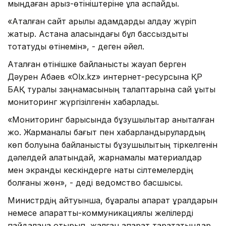
мыңдаған арыз-өтініштеріне құлақ аспайды.
«Аталған сайт арқылы адамдарды алдау жүріп
жатыр. Астана қаласындағы бұл бассыздықты
тоқтатуды өтінемін», - деген әйел.
Аталған өтінішке байланысты жауап берген
Дәурен Абаев «Olx.kz» интернет-ресурсына ҚР
БАҚ туралы заңнамасының талаптарына сай құқықтық
мониторинг жүргізілгенін хабарлады.
«Мониторинг барысында бұзушылықтар анықталған
жоқ. Жарманалық бағыт пен хабарландырулардың
көп болуына байланысты бұзушылықтың тіркелгенін
дәлелдей алатындай, жарнамалық материалдар
мен экрандық кескіндерге нақты сілтемелердің
болғаны жөн», - деді ведомство басшысы.
Министрдің айтуынша, бұқаралық ақпарат құралдарын
немесе ақпараттық-коммуникациялық желілерді
пайдалана отырып, жалған ақпарат тарататындар