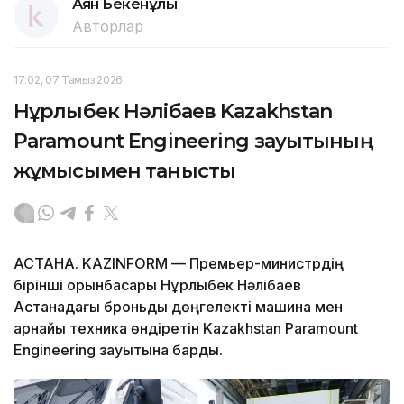
Аян Бекенұлы
Авторлар
17:02, 07 Тамыз 2026
Нұрлыбек Нәлібаев Kazakhstan
Paramount Engineering зауытының
жұмысымен танысты
АСТАНА. KAZINFORM — Премьер-министрдің
бірінші орынбасары Нұрлыбек Нәлібаев
Астанадағы броньды дөңгелекті машина мен
арнайы техника өндіретін Kazakhstan Paramount
Engineering зауытына барды.