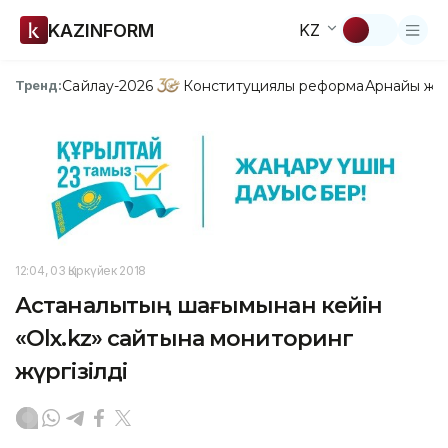
KAZINFORM
KZ
Сайлау-2026
Конституциялық реформа
Арнайы жо
Тренд:
12:04, 03 Қыркүйек 2018
Астаналықтың шағымынан кейін
«Оlx.kz» сайтына мониторинг
жүргізілді