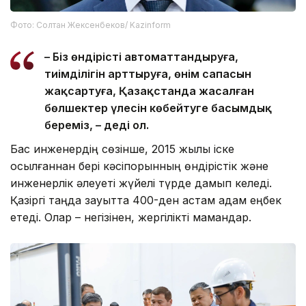
Фото: Солтан Жексенбеков/ Kazinform
– Біз өндірісті автоматтандыруға,
тиімділігін арттыруға, өнім сапасын
жақсартуға, Қазақстанда жасалған
бөлшектер үлесін көбейтуге басымдық
береміз, – деді ол.
Бас инженердің сөзінше, 2015 жылы іске
қосылғаннан бері кәсіпорынның өндірістік және
инженерлік әлеуеті жүйелі түрде дамып келеді.
Қазіргі таңда зауытта 400-ден астам адам еңбек
етеді. Олар – негізінен, жергілікті мамандар.