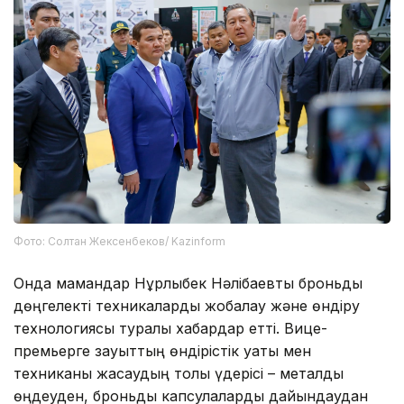
Фото: Солтан Жексенбеков/ Kazinform
Онда мамандар Нұрлыбек Нәлібаевты броньды
дөңгелекті техникаларды жобалау және өндіру
технологиясы туралы хабардар етті. Вице-
премьерге зауыттың өндірістік қуаты мен
техниканы жасаудың толық үдерісі – металды
өңдеуден, броньды капсулаларды дайындаудан