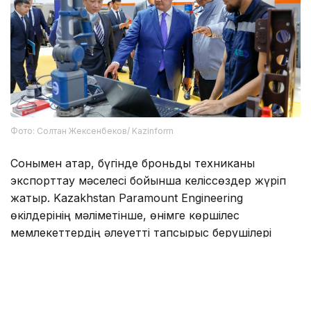
Фото: Солтан Жексенбеков/ Kazinform
Сонымен қатар, бүгінде броньды техниканы
экспорттау мәселесі бойынша келіссөздер жүріп
жатыр. Kazakhstan Paramount Engineering
өкілдерінің мәліметінше, өнімге көршілес
мемлекеттердің әлеуетті тапсырыс берушілері
қызығушылық танытып отыр.
Жалпы, Kazakhstan Paramount Engineering қорғаныс
техникасы, электроника, байланыс, машина жасау
және инженерлік кадрларды даярлау