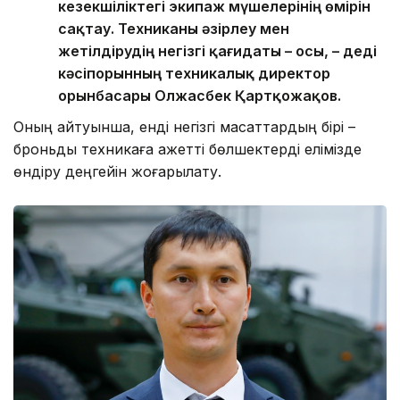
кезекшіліктегі экипаж мүшелерінің өмірін
сақтау. Техниканы әзірлеу мен
жетілдірудің негізгі қағидаты – осы, – деді
кәсіпорынның техникалық директор
орынбасары Олжасбек Қартқожақов.
Оның айтуынша, енді негізгі мақсаттардың бірі –
броньды техникаға қажетті бөлшектерді елімізде
өндіру деңгейін жоғарылату.