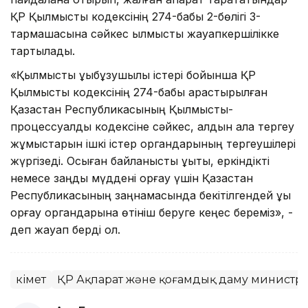
ҚР Қылмыстық кодексінің 274-бабы 2-бөлігі 3-
тармақшасына сәйкес қылмыстық жауапкершілікке
тартылады.
«Қылмыстық құқықбұзушылық істері бойынша ҚР
Қылмыстық кодексінің 274-бабы қарастырылған
Қазақстан Республикасының Қылмыстық-
процессуалдық кодексіне сәйкес, алдын ала тергеу
жұмыстарын ішкі істер органдарының тергеушілері
жүргізеді. Осыған байланысты құқықты, еркіндікті
немесе заңды мүддені қорғау үшін Қазақстан
Республикасының заңнамасында бекітілгендей құқық
қорғау органдарына өтініш беруге кеңес береміз», -
деп жауап берді ол.
Үкімет
ҚР Ақпарат және қоғамдық даму министрлі