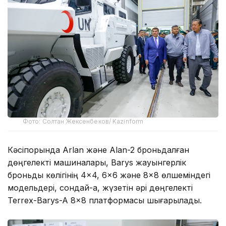
Фото: Солтан Жексенбеков/ Kazinform
Кәсіпорында Arlan және Alan-2 броньдалған
дөңгелекті машиналары, Barys жауынгерлік
броньды көлігінің 4×4, 6×6 және 8×8 өлшеміндегі
модельдері, сондай-ақ, жүзетін әрі дөңгелекті
Terrex-Barys-A 8×8 платформасы шығарылады.