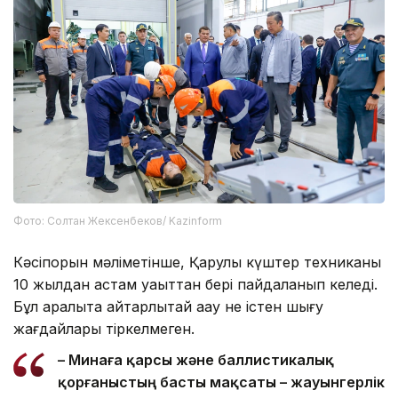
Фото: Солтан Жексенбеков/ Kazinform
Кәсіпорын мәліметінше, Қарулы күштер техниканы
10 жылдан астам уақыттан бері пайдаланып келеді.
Бұл аралықта айтарлықтай ақау не істен шығу
жағдайлары тіркелмеген.
– Минаға қарсы және баллистикалық
қорғаныстың басты мақсаты – жауынгерлік