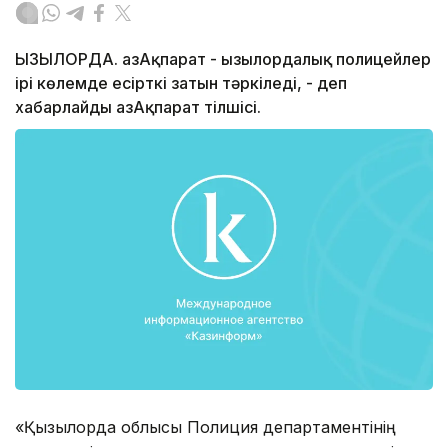
ҚЫЗЫЛОРДА. ҚазАқпарат - Қызылордалық полицейлер
ірі көлемде есірткі затын тәркіледі, - деп
хабарлайды ҚазАқпарат тілшісі.
«Қызылорда облысы Полиция департаментінің