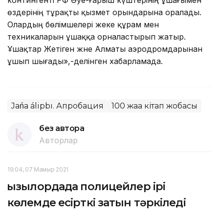
контингенті РФ Әуе-ғарыш күштерінің ұшағымен
өздерінің тұрақты қызмет орындарына оралады.
Олардың бөлімшелері жеке құрам мен
техникаларын ұшаққа орналастырып жатыр.
Ұшақтар Жетіген және Алматы аэродромдарынан
ұшып шығады»,-делінген хабарламада.
Jańa álipbı. Апробация
100 жаңа кітап жобасы
без автора
Авторлар
19:04, 07 Мамыр 2021
Қызылордада полицейлер ірі
көлемде есірткі затын тәркіледі