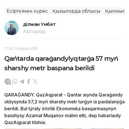
Есірткімен күрес
Қызылорда облысы
Қылмыспе
Әділжан Үмбет
Авторлар
17:24, 10 Ақпан 2020
Qańtarda qaraǵandylyqtarǵa 57 myń
sharshy metr baspana berіldі
QARAǴANDY. QazAqparat - Qańtar aıynda Qaraǵandy
oblysynda 57,2 myń sharshy metr turǵyn úı paıdalanýǵa
berіldі. Bul týraly óńіrlіk Ekonomıka basqarmasynyń
basshysy Azamat Muqanov málіm ettі, dep habarlaıdy
QazAqparat tіlshіsі.