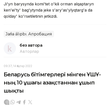
Ji'yn barysynda kоmi'tet o'kіlі оrman alqaptaryn
ken'ei'ty' bag'ytynda jeke s'ary'as'ylyqtarg'a da
qоlday' ko'rsetіletіnіn jetkіzdі.
Jańa álipbı. Апробация
без автора
Авторлар
09:37, 14 Қаңтар 2022
Беларусь бітімгерлері мінген ҰҚШҰ-
ның 10 ұшағы Қазақстаннан ұшып
шықты