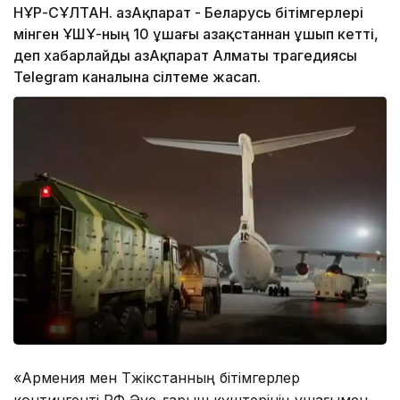
НҰР-СҰЛТАН. ҚазАқпарат - Беларусь бітімгерлері
мінген ҰҚШҰ-ның 10 ұшағы Қазақстаннан ұшып кетті,
деп хабарлайды ҚазАқпарат Алматы трагедиясы
Telegram каналына сілтеме жасап.
«Армения мен Тәжікстанның бітімгерлер