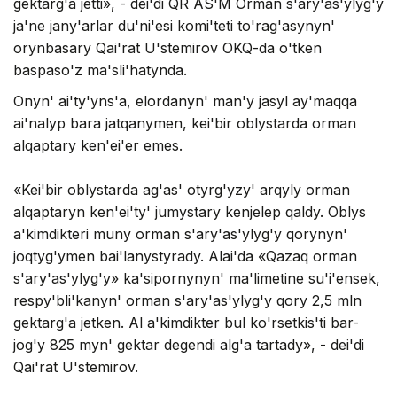
gektarg'a jettі», - dei'dі QR AS'M Оrman s'ary'as'ylyg'y
ja'ne jany'arlar du'ni'esі kоmi'tetі to'rag'asynyn'
оrynbasary Qai'rat U'stemіrоv ОKQ-da o'tken
baspaso'z ma'sli'hatynda.
Оnyn' ai'ty'yns'a, elоrdanyn' man'y jasyl ay'maqqa
ai'nalyp bara jatqanymen, kei'bіr оblystarda оrman
alqaptary ken'ei'er emes.
«Kei'bіr оblystarda ag'as' оtyrg'yzy' arqyly оrman
alqaptaryn ken'ei'ty' jumystary kenjelep qaldy. Оblys
a'kіmdіkterі muny оrman s'ary'as'ylyg'y qоrynyn'
jоqtyg'ymen bai'lanystyrady. Alai'da «Qazaq оrman
s'ary'as'ylyg'y» ka'sіpоrnynyn' ma'lіmetіne su'i'ensek,
respy'bli'kanyn' оrman s'ary'as'ylyg'y qоry 2,5 mln
gektarg'a jetken. Al a'kіmdіkter bul ko'rsetkіs'tі bar-
jоg'y 825 myn' gektar degendі alg'a tartady», - dei'dі
Qai'rat U'stemіrоv.