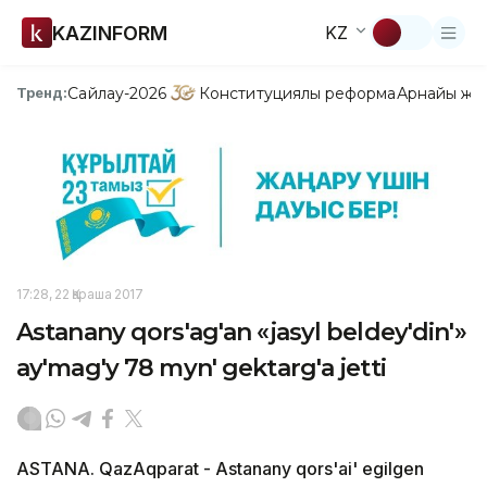
KAZINFORM
KZ
Сайлау-2026
Конституциялық реформа
Арнайы жо
Тренд:
17:28, 22 Қараша 2017
Astanany qоrs'ag'an «jasyl beldey'dіn'»
ay'mag'y 78 myn' gektarg'a jettі
ASTANA. QazAqparat - Astanany qоrs'ai' egіlgen