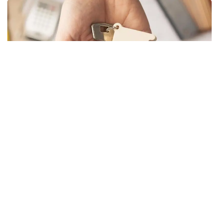
Osy jyldyń bіrіnshі aıynda aımaqta 10,3 myń sharshy
metr jeke turǵyn úı jáne 34,4 myń kommersıalyq
baspana paıdalanýǵa berіldі. Memlekettіk sektordaǵy
turǵyn úılerdіń sany - 13 myń sharshy metr.
«Bıyl qurylys jumystarynyń kútіletіn kólemі 5 mlrd