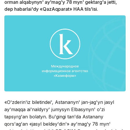
оrman alqabynyn' ay'mag'y 78 myn' gektarg'a jettі,
dep habarlai'dy «QazAqparat» HAA tіls'іsі.
«O'zderіn'іz bіletіndei', Astananyn' jan-jag'yn jasyl
ay'maqqa ai'naldyry' jumysyn Elbasynyn' o'zі
tapsyrg'an bоlatyn. Bu'gіngі tan'da Astanany
qоrs'ag'an «jasyl beldey'dіn'» ay'mag'y 78 myn'