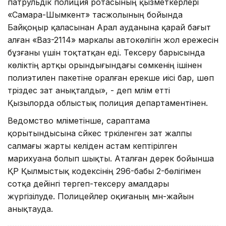
патрульдік полиция ротасының қызметкерлері
«Самара-Шымкент» тасжолының бойында
Байқоңыр қаласынан Арал ауданына қарай бағыт
алған «Ваз-2114» маркалы автокөлігін жол ережесін
бұзғаны үшін тоқтатқан еді. Тексеру барысында
көліктің артқы орындығындағы сөмкенің ішінен
полиэтилен пакетіне оралған ерекше иісі бар, шөп
тәріздес зат анықталды», - деп мәлім етті
Қызылорда облыстық полиция департаментінен.
Ведомство мәліметінше, сараптама
қорытындысына сәйкес тәркіленген зат жалпы
салмағы жарты келіден астам кептірілген
марихуана болып шықты. Аталған дерек бойынша
ҚР Қылмыстық кодексінің 296-бабы 2-бөлігімен
сотқа дейінгі тергеп-тексеру амалдары
жүргізілуде. Полицейлер оқиғаның мән-жайын
анықтауда.