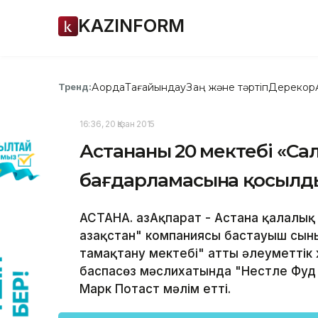
KAZINFORM
Ақорда
Тағайындау
Заң және тәртіп
Дерекқор
Тренд:
16:36, 20 Қазан 2015
Астананың 20 мектебі «Са
бағдарламасына қосылд
АСТАНА. ҚазАқпарат - Астана қалалық
Қазақстан" компаниясы бастауыш сы
тамақтану мектебі" атты əлеуметтік 
баспасөз мəслихатында "Нестле Фуд 
Марк Потаст мəлім етті.