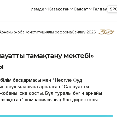
Әлемде
Қазақстан
Саясат
Талдау
SP
Арнайы жоба
Конституциялық реформа
Сайлау-2026
лауатты тамақтану мектебі»
ы
 білім басқармасы мен "Нестле Фуд
нып оқушыларына арналған "Салауатты
жобаны іске қосты. Бұл туралы бүгін арнайы
Қазақстан" компаниясының бас директоры