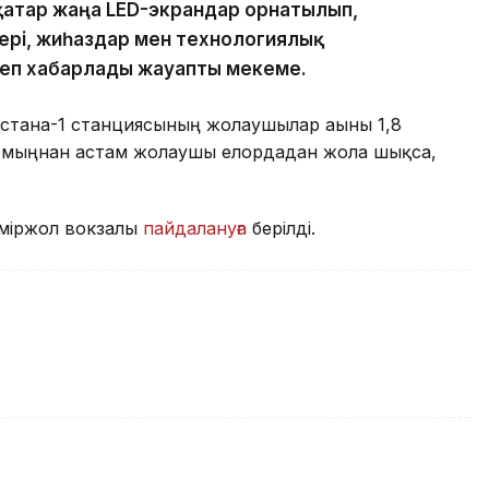
 қатар жаңа LED-экрандар орнатылып,
ері, жиһаздар мен технологиялық
еп хабарлады жауапты мекеме.
стана-1 станциясының жолаушылар ағыны 1,8
8 мыңнан астам жолаушы елордадан жолға шықса,
теміржол вокзалы
пайдалануға
берілді.