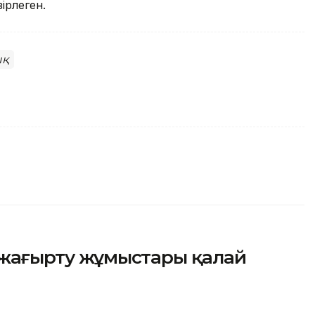
ірлеген.
ық
 жаңғырту жұмыстары қалай