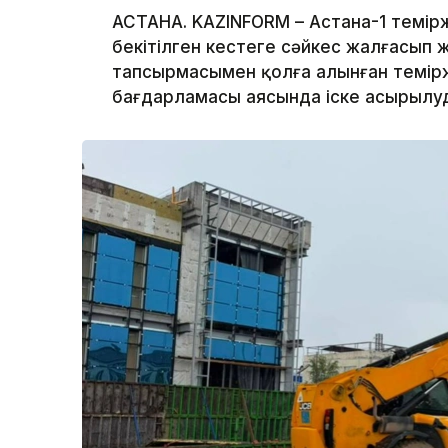
АСТАНА. KAZINFORM – Астана-1 темі
бекітілген кестеге сәйкес жалғасы
тапсырмасымен қолға алынған темі
бағдарламасы аясында іске асырылуда