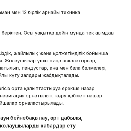
ман мен 12 бірлік арнайы техника
берілген. Осы уақытқа дейін мұнда тек ағымдағы
псіздік, жайлылық және қолжетімділік бойынша
ды. Жолаушылар үшін жаңа эскалаторлар,
атылып, пандустар, ана мен бала бөлмелері,
йлы күту залдары жабдықталады.
ргісіз орта қалыптастыруға ерекше назар
 навигация орнатылып, көру қабілеті нашар
тайшалар орналастырылады.
науи бейнебақылау, өрт дабылы,
е жолаушыларды хабардар ету