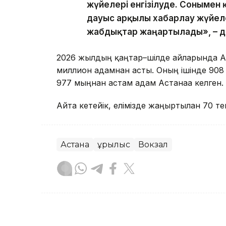
жүйелері енгізілуде. Сонымен
дауыс арқылы хабарлау жүйел
жабдықтар жаңартылады», – д
2026 жылдың қаңтар–шілде айларында А
миллион адамнан асты. Оның ішінде 90
977 мыңнан астам адам Астанаға келген.
Айта кетейік, елімізде жаңғыртылған 70 
Астана
Құрылыс
Вокзал
Асхат Райқұл