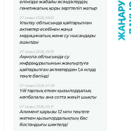
елімізде жабайы өсімдіктердің
генетикалық қоры зерттеліп жатыр
07 тамыз 2026, 09:51
Ұлытау облысында қайтарылған
активтер есебінен жаңа
медициналық және су нысандары
ашылды
07 тамыз 2026, 09:15
Ақмола облысында су
инфрақұрылымын жаңғыртуға
қайтарылған активтерден 1,4 млрд
теңге бөлінді
07 тамыз 2026, 07:30
Үйі тарлық еткен қызылордалық
көпбалалы ана сотта жеңіп шықты
07 тамыз 2026, 05:11
Алимент қарызы 12 млн теңгеге
жеткен қызылордалықтың бас
бостандығы шектелді