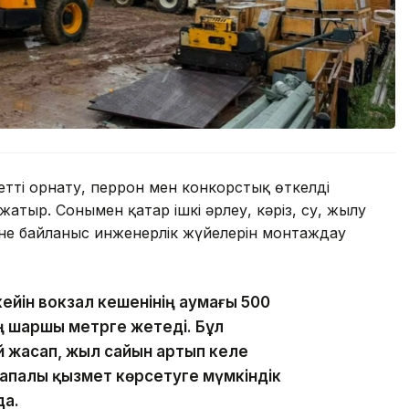
етті орнату, перрон мен конкорстық өткелді
атыр. Сонымен қатар ішкі әрлеу, кәріз, су, жылу
не байланыс инженерлік жүйелерін монтаждау
кейін вокзал кешенінің аумағы 500
ң шаршы метрге жетеді. Бұл
 жасап, жыл сайын артып келе
апалы қызмет көрсетуге мүмкіндік
да.