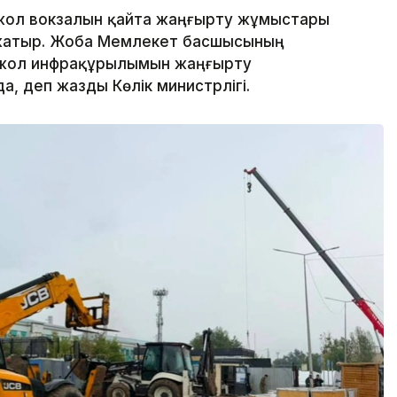
ржол вокзалын қайта жаңғырту жұмыстары
п жатыр. Жоба Мемлекет басшысының
ржол инфрақұрылымын жаңғырту
, деп жазды Көлік министрлігі.