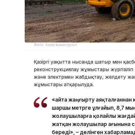
Фото: Көлік министрлігі
Қазіргі уақытта нысанда шатыр мен қасб
реконструкциялау жұмыстары жүргізіліп ж
және электрмен жабдықтау, желдету жә
жұмыстары атқарылуда.
«Қайта жаңғырту аяқталғаннан 
шаршы метрге ұлғайып, 8,7 мы
жолаушыларға қолайлы жағдай
жатқан жолаушылар ағынына с
береді», – делінген хабарлама