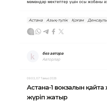
мамандар мектептер үшін осы жобаны əз
Астана
Азық-түлік
Қоғам
Денсаул
без автора
Авторлар
09:03, 07 Тамыз 2026
Астана-1 вокзалын қайта
жүріп жатыр