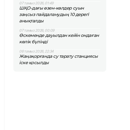
07 тамыз 2026, 01:49
ШҚО-дағы өзен-көлдер суын
заңсыз пайдаланудың 10 дерегі
анықталды
07 тамыз 2026, 00:09
Өскеменде дауылдан кейін ондаған
көлік бүлінді
06 тамыз 2026, 22:34
Жаңақорғанда су тарату станциясы
іске қосылды