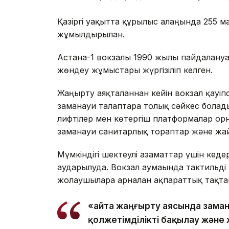
Қазіргі уақытта құрылыс алаңында 255 ма
жұмылдырылған.
Астана-1 вокзалы 1990 жылы пайдалануға 
жөндеу жұмыстары жүргізіліп келген.
Жаңғырту аяқталғаннан кейін вокзал қауі
заманауи талаптарға толық сәйкес бола
лифтілер мен көтергіш платформалар орн
заманауи санитарлық тораптар және жа
Мүмкіндігі шектеулі азаматтар үшін кеде
аударылуда. Вокзал аумағында тактильді
жолаушыларға арналған ақпараттық тақ
«Қайта жаңғырту аясында зама
қолжетімділікті бақылау жән