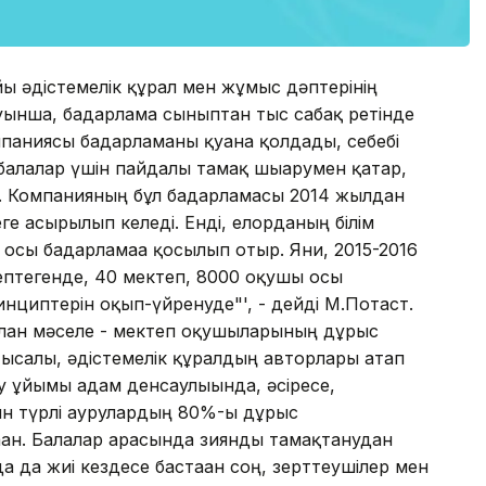
ы əдістемелік құрал мен жұмыс дəптерінің
уынша, бағдарлама сыныптан тыс сабақ ретінде
паниясы бағдарламаны қуана қолдады, себебі
балалар үшін пайдалы тамақ шығарумен қатар,
. Компанияның бұл бағдарламасы 2014 жылдан
ге асырылып келеді. Енді, елорданың білім
сы бағдарламаға қосылып отыр. Яғни, 2015-2016
птегенде, 40 мектеп, 8000 оқушы осы
нциптерін оқып-үйренуде"', - дейді М.Потаст.
олған мəселе - мектеп оқушыларының дұрыс
 Мысалы, əдістемелік құралдың авторлары атап
у ұйымы адам денсаулығында, əсіресе,
ын түрлі аурулардың 80%-ы дұрыс
ған. Балалар арасында зиянды тамақтанудан
 да жиі кездесе бастаған соң, зерттеушілер мен