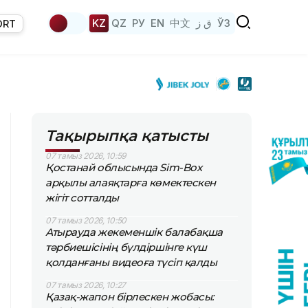
KZ
QZ
РУ
EN
中文
ق ز
ЎЗ
ORT
Тақырыпқа қатысты
07 тамыз 2026, 10:59
Қостанай облысында Sim-Box
арқылы алаяқтарға көмектескен
жігіт сотталды
07 тамыз 2026, 10:50
Атырауда жекеменшік балабақша
тәрбиешісінің бүлдіршінге күш
қолданғаны видеоға түсіп қалды
07 тамыз 2026, 10:27
Қазақ-жапон бірлескен жобасы: