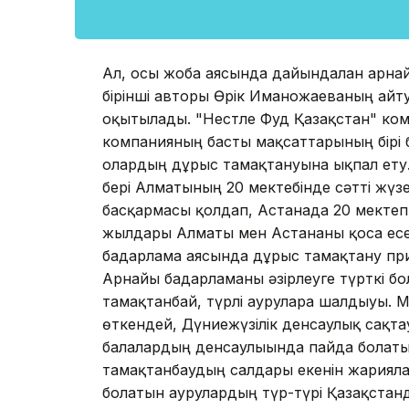
Ал, осы жоба аясында дайындалған арнай
бірінші авторы Өрік Иманғожаеваның айт
оқытылады. "Нестле Фуд Қазақстан" ком
компанияның басты мақсаттарының бірі 
олардың дұрыс тамақтануына ықпал ету
бері Алматының 20 мектебінде сəтті жүзе
басқармасы қолдап, Астанада 20 мектеп о
жылдары Алматы мен Астананы қоса есе
бағдарлама аясында дұрыс тамақтану при
Арнайы бағдарламаны əзірлеуге түрткі б
тамақтанбай, түрлі ауруларға шалдығуы.
өткендей, Дүниежүзілік денсаулық сақта
балалардың денсаулығында пайда болат
тамақтанбаудың салдары екенін жарияла
болатын аурулардың түр-түрі Қазақстанда