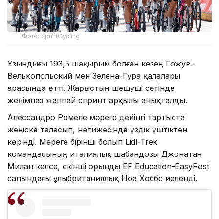
Фото: SprintCycling
Ұзындығы 193,5 шақырым болған кезең Гожув-
Велькопольский мен Зелена-Гура қалалары
арасында өтті. Жарыстың шешуші сәтінде
жеңімпаз жаппай спринт арқылы анықталды.
Алессандро Ромеле мәреге дейінгі тартыста
жеңіске таласып, нәтижесінде үздік үштіктен
көрінді. Мәреге бірінші болып Lidl-Trek
командасының италиялық шабандозы Джонатан
Милан келсе, екінші орынды EF Education-EasyPost
сапындағы ұлыбританиялық Ноа Хоббс иеленді.