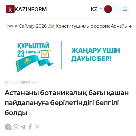
KAZINFORM
KZ
Сайлау-2026
Конституциялық реформа
Арнайы жо
Тренд:
12:13, 07 Шілде 2017
Астананың ботаникалық бағы қашан
пайдалануға берілетіндігі белгілі
болды