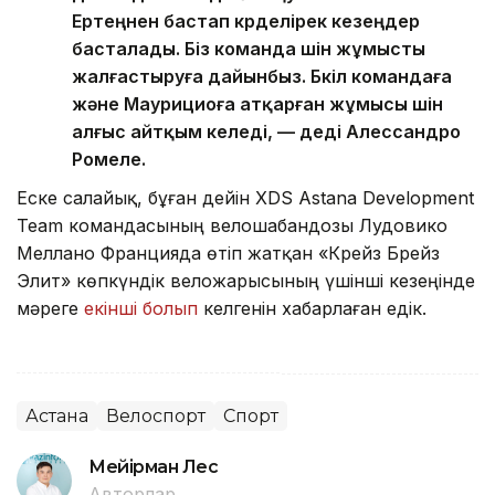
Ертеңнен бастап күрделірек кезеңдер
басталады. Біз команда үшін жұмысты
жалғастыруға дайынбыз. Бүкіл командаға
және Маурициоға атқарған жұмысы үшін
алғыс айтқым келеді, — деді Алессандро
Ромеле.
Еске салайық, бұған дейін XDS Astana Development
Team командасының велошабандозы Лудовико
Меллано Францияда өтіп жатқан «Крейз Брейз
Элит» көпкүндік веложарысының үшінші кезеңінде
мәреге
екінші болып
келгенін хабарлаған едік.
Астана
Велоспорт
Спорт
Мейірман Лес
Авторлар