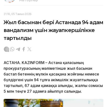
21:16, 05 Тамыз 2026
Жыл басынан бері Астанада 94 адам
вандализм үшін жауапкершілікке
тартылды
АСТАНА. KAZINFORM – Астана қаласының
прокуратурасының мәліметінше жыл басынан
бастап бөтеннің мүлкін қасақана жойғаны немесе
бүлдіргені үшін 94 тұлға әкімшілік жауаптылыққа
тартылып, 67 адам қамаққа алынды, жалпы сомасы
5 млн теңге 27 адамға айыппұл салынды.