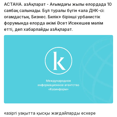
АСТАНА. ҚазАқпарат - Ағымдағы жылы елордада 10
саябақ салынады. Бұл туралы бүгін «Қала ДНК-сі:
Қоғамдастық. Бизнес. Билік» бірінші урбанистік
форумында елорда әкімі Әсет Исекешев мәлім
етті, деп хабарлайды ҚазАқпарат.
«Қазіргі уақытта қысқы жағдайларды ескере