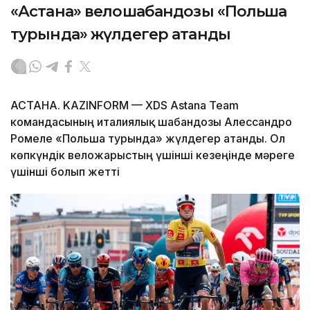
«Астана» велошабандозы «Польша
турында» жүлдегер атанды
АСТАНА. KAZINFORM — XDS Astana Team
командасының италиялық шабандозы Алессандро
Ромеле «Польша турында» жүлдегер атанды. Ол
көпкүндік веложарыстың үшінші кезеңінде мәреге
үшінші болып жетті