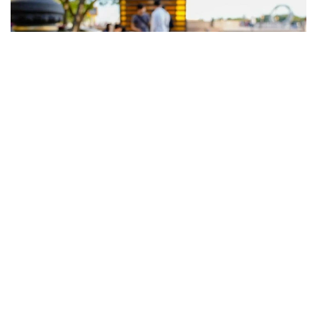
Фото: Астана әкімдігі
4 маусымда сағат 16:30 шамасында астаналық
тұрғын мас күйінде полиция бөлімінде есіктің
әйнегін қасақана сындырып, 90 мың теңге
сомасына шығын келтірген. Ол 10 тәулікке қамаққа
алынды.
Басқа жағдайда 38 жастағы қала тұрғыны Шейх
Кунта Қажы атындағы мешіттің маңдайшаларын