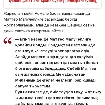
Публикация от TNT Sports Cycling (@tntsportscycling)
Жарыстан кейін Ромеле бастапқыда команда
Маттео Малучеллиге басымдық беруді
жоспарлағанын, алайда кезеңнің шешуші сәтіне
дейін тактика өзгергенін айтты.
— Бүгінгі кезең де Маттео Малучеллиге
қолайлы болды. Сондықтан бастапқыда
оған жұмыс істеуді жоспарлаған едік.
Алайда мәреге жақындағанда екеуіміз
сөйлесіп, спринтке мен қатысатын болып
бірге шешім қабылдадық. Себебі Маттео
өзін жайсыз сезінді. Мен Джонатан
Миланның дөңгелегіне ілесіп, бар күшімді
салуға тырыстым.
Бұл нәтижеге де, биік таудағы оқу-жаттығу
жиынынан кейін қол жеткізген физикалық
дайындығыма да өте қуаныштымын.