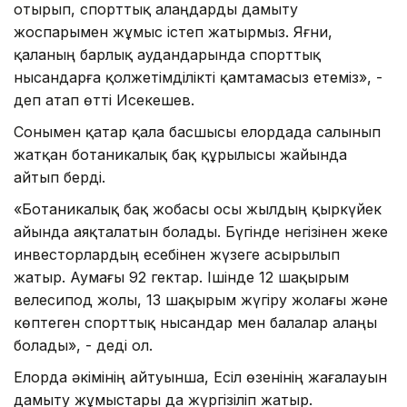
отырып, спорттық алаңдарды дамыту
жоспарымен жұмыс істеп жатырмыз. Яғни,
қаланың барлық аудандарында спорттық
нысандарға қолжетімділікті қамтамасыз етеміз», -
деп атап өтті Исекешев.
Сонымен қатар қала басшысы елордада салынып
жатқан ботаникалық бақ құрылысы жайында
айтып берді.
«Ботаникалық бақ жобасы осы жылдың қыркүйек
айында аяқталатын болады. Бүгінде негізінен жеке
инвесторлардың есебінен жүзеге асырылып
жатыр. Аумағы 92 гектар. Ішінде 12 шақырым
велесипод жолы, 13 шақырым жүгіру жолағы және
көптеген спорттық нысандар мен балалар алаңы
болады», - деді ол.
Елорда әкімінің айтуынша, Есіл өзенінің жағалауын
дамыту жұмыстары да жүргізіліп жатыр.