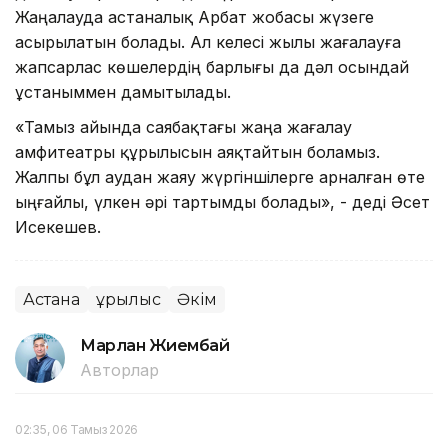
Жаңалауда астаналық Арбат жобасы жүзеге
асырылатын болады. Ал келесі жылы жағалауға
жапсарлас көшелердің барлығы да дәл осындай
ұстаныммен дамытылады.
«Тамыз айында саябақтағы жаңа жағалау
амфитеатры құрылысын аяқтайтын боламыз.
Жалпы бұл аудан жаяу жүргіншілерге арналған өте
ыңғайлы, үлкен әрі тартымды болады», - деді Әсет
Исекешев.
Астана
Құрылыс
Әкім
Марлан Жиембай
Авторлар
02:35, 06 Тамыз 2026