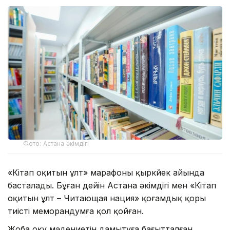
Фото: Астана әкімдігі
«Кітап оқитын ұлт» марафоны қыркүйек айында
басталады. Бұған дейін Астана әкімдігі мен «Кітап
оқитын ұлт – Читающая нация» қоғамдық қоры
тиісті меморандумға қол қойған.
Жоба оқу мәдениетін дамытуға бағытталған.