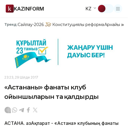
KAZINFORM
KZ
Сайлау-2026
Конституциялық реформа
Арнайы жо
Тренд:
23:23, 29 Шілде 2017
«Астананың» фанаты клуб
ойыншыларын таң қалдырды
АСТАНА. ҚазАқпарат - «Астана» клубының фанаты