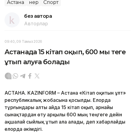
Астана
Өнер
Спорт
без автора
Авторлар
09:40, 09 Тамыз 2026
Астанада 15 кітап оқып, 600 мың теңге
ұтып алуға болады
АСТАНА. KAZINFORM – Астана «Кітап оқитын ұлт»
республикалық жобасына қосылды. Елорда
тұрғындары алты айда 15 кітап оқып, арнайы
сынақтардан өту арқылы 600 мың теңгеге дейін
ақшалай сыйлық ұтып ала алады, деп хабарлайды
елорда әкімдігі.