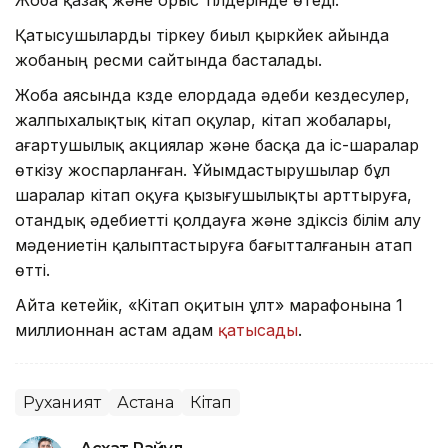
Жоба қазақ және орыс тілдерінде өтеді.
Қатысушыларды тіркеу биыл қыркүйек айында
жобаның ресми сайтында басталады.
Жоба аясында күзде елордада әдеби кездесулер,
жалпыхалықтық кітап оқулар, кітап жобалары,
ағартушылық акциялар және басқа да іс-шаралар
өткізу жоспарланған. Ұйымдастырушылар бұл
шаралар кітап оқуға қызығушылықты арттыруға,
отандық әдебиетті қолдауға және үздіксіз білім алу
мәдениетін қалыптастыруға бағытталғанын атап
өтті.
Айта кетейік, «Кітап оқитын ұлт» марафонына 1
миллионнан астам адам
қатысады
.
Руханият
Астана
Кітап