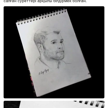
салған суреттері арқылы білдірмек болған.