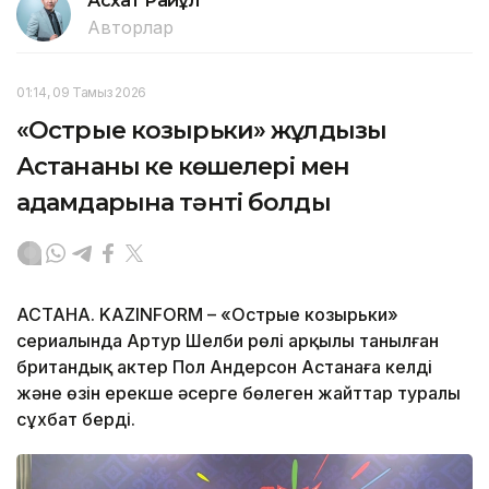
Асхат Райқұл
Авторлар
01:14, 09 Тамыз 2026
«Острые козырьки» жұлдызы
Астананың кең көшелері мен
адамдарына тәнті болды
АСТАНА. KAZINFORM – «Острые козырьки»
сериалында Артур Шелби рөлі арқылы танылған
британдық актер Пол Андерсон Астанаға келді
және өзін ерекше әсерге бөлеген жайттар туралы
сұхбат берді.