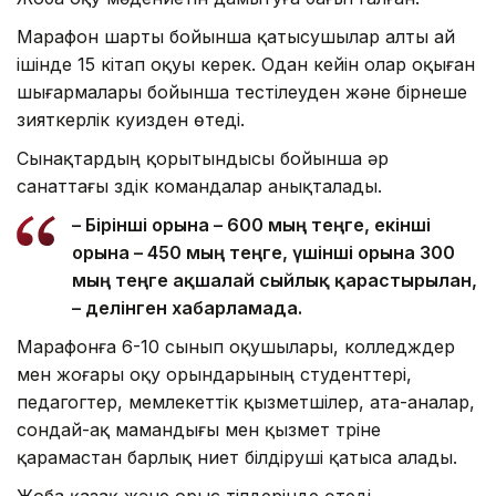
Марафон шарты бойынша қатысушылар алты ай
ішінде 15 кітап оқуы керек. Одан кейін олар оқыған
шығармалары бойынша тестілеуден және бірнеше
зияткерлік куизден өтеді.
Сынақтардың қорытындысы бойынша әр
санаттағы үздік командалар анықталады.
– Бірінші орынға – 600 мың теңге, екінші
орынға – 450 мың теңге, үшінші орынға 300
мың теңге ақшалай сыйлық қарастырылған,
– делінген хабарламада.
Марафонға 6-10 сынып оқушылары, колледждер
мен жоғары оқу орындарының студенттері,
педагогтер, мемлекеттік қызметшілер, ата-аналар,
сондай-ақ мамандығы мен қызмет түріне
қарамастан барлық ниет білдіруші қатыса алады.