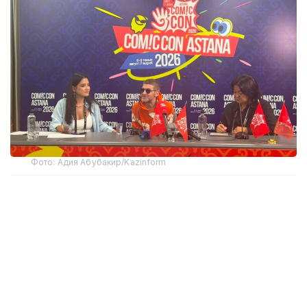
Фото: Адия Абубакир/Kazinform
Comic Con Astana фестивалінде өткен баспасөз
мәслихатында актерден Қазақстанда тосын
көрінген немесе мәдени алшақтықтар туралы
сұрақ қойылды. Андерсонның айтуынша, ешбір
мәдени алшақтықты сезінбеген. Дегенмен
Астананың кең көпжолақты көшелері мен
жергілікті тұрғындардың сыпайы қарым-қатынасы