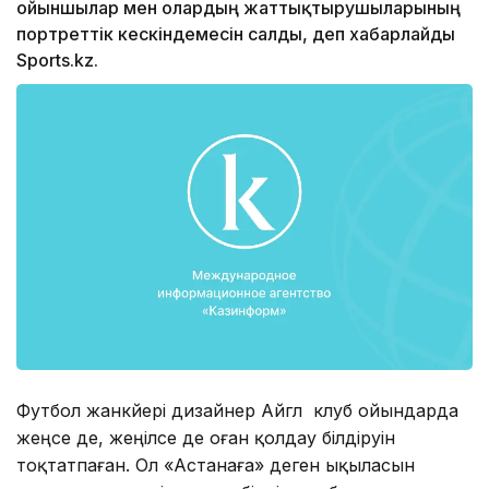
ойыншылар мен олардың жаттықтырушыларының
портреттік кескіндемесін салды, деп хабарлайды
Sports.kz.
Футбол жанкүйері дизайнер Айгүл клуб ойындарда
жеңсе де, жеңілсе де оған қолдау білдіруін
тоқтатпаған. Ол «Астанаға» деген ықыласын