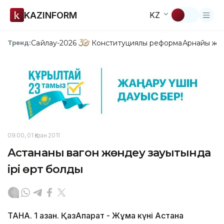
KAZINFORM
KZ
Сайлау-2026
Конституциялық реформа
Арнайы жо
Тренд:
09:00, 01 Қазан 2011
Астананың вагон жөндеу зауытында
ірі өрт болды
ТАНА. 1 қазан. ҚазАқпарат - Жұма күні Астана