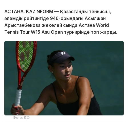
АСТАНА. KAZINFORM — Қазақстандық теннисші,
әлемдік рейтингіде 946-орындағы Асылжан
Арыстанбекова жекелей сында Астана World
Tennis Tour W15 Asu Open турнирінде топ жарды.
Фото: ҚТФ