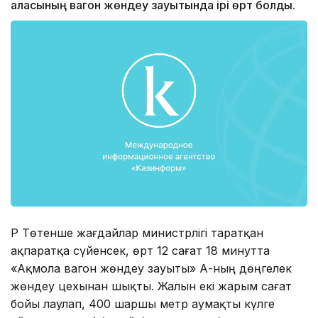
қаласының вагон жөндеу зауытында ірі өрт болды.
ҚР Төтенше жағдайлар министрлігі таратқан
ақпаратқа сүйенсек, өрт 12 сағат 18 минутта
«Ақмола вагон жөндеу зауыты» АҚ-ның дөңгелек
жөндеу цехынан шықты. Жалын екі жарым сағат
бойы лаулап, 400 шаршы метр аумақты күлге