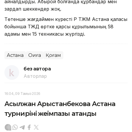
айналдырды. Абырой болғанда құрбандар мен
зардап шеккендер жоқ.
Төтенше жағдаймен күресті ҚР ТЖМ Астана қаласы
бойынша ТЖД өртке қарсы құрылымының 58
адамы мен 15 техникасы жүргізді.
Астана
Оқиға
Қоғам
без автора
Авторлар
16:04, 09 Тамыз 2026
Асылжан Арыстанбекова Астана
турнирінің жеңімпазы атанды