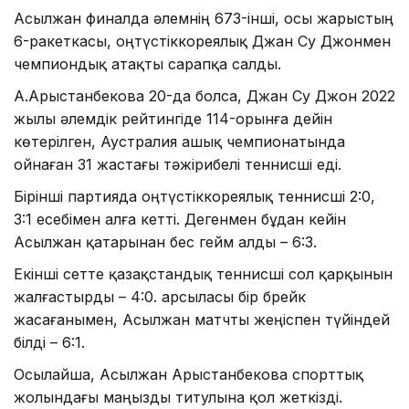
Асылжан финалда әлемнің 673-інші, осы жарыстың
6-ракеткасы, оңтүстіккореялық Джан Су Джонмен
чемпиондық атақты сарапқа салды.
А.Арыстанбекова 20-да болса, Джан Су Джон 2022
жылы әлемдік рейтингіде 114-орынға дейін
көтерілген, Аустралия ашық чемпионатында
ойнаған 31 жастағы тәжірибелі теннисші еді.
Бірінші партияда оңтүстіккореялық теннисші 2:0,
3:1 есебімен алға кетті. Дегенмен бұдан кейін
Асылжан қатарынан бес гейм алды – 6:3.
Екінші сетте қазақстандық теннисші сол қарқынын
жалғастырды – 4:0. Қарсыласы бір брейк
жасағанымен, Асылжан матчты жеңіспен түйіндей
білді – 6:1.
Осылайша, Асылжан Арыстанбекова спорттық
жолындағы маңызды титулына қол жеткізді.