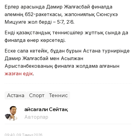
Ерлер арасында Дамир Жалғасбай финалда
әлемнің 652-ракеткасы, жапониялық Сюнсукэ
Мицуиге жол берді – 5:7, 2:6.
Енді қазақстандық теннисшілер жұптық сында да
финалда өнер көрсетеді.
Еске сала кетейік, бұдан бұрын Астана турнирінде
Дамир Жалғасбай мен Асылжан
Арыстанбекованың финалға жолдама алғанын
жазған едік
.
Астана
Спорт
Теннис
Ғайсағали Сейтақ
Авторлар
09:40, 09 Тамыз 2026