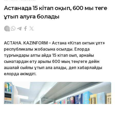
Астанада 15 кітап оқып, 600 мың теңге
ұтып алуға болады
АСТАНА. KAZINFORM – Астана «Кітап оқитын ұлт»
республикалық жобасына қосылды. Елорда
тұрғындары алты айда 15 кітап оқып, арнайы
сынақтардан өту арқылы 600 мың теңгеге дейін
ақшалай сыйлық ұтып ала алады, деп хабарлайды
елорда әкімдігі.