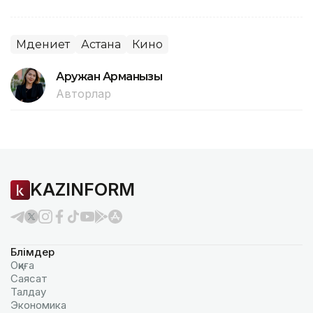
Мәдениет
Астана
Кино
Аружан Арманқызы
Авторлар
KAZINFORM
Бөлімдер
Оқиға
Саясат
Талдау
Экономика