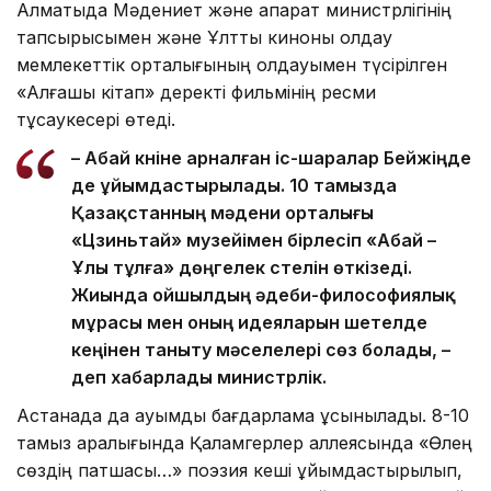
Алматыда Мәдениет және ақпарат министрлігінің
тапсырысымен және Ұлттық киноны қолдау
мемлекеттік орталығының қолдауымен түсірілген
«Алғашқы кітап» деректі фильмінің ресми
тұсаукесері өтеді.
– Абай күніне арналған іс-шаралар Бейжіңде
де ұйымдастырылады. 10 тамызда
Қазақстанның мәдени орталығы
«Цзиньтай» музейімен бірлесіп «Абай –
Ұлы тұлға» дөңгелек үстелін өткізеді.
Жиында ойшылдың әдеби-философиялық
мұрасы мен оның идеяларын шетелде
кеңінен таныту мәселелері сөз болады, –
деп хабарлады министрлік.
Астанада да ауқымды бағдарлама ұсынылады. 8-10
тамыз аралығында Қаламгерлер аллеясында «Өлең
сөздің патшасы…» поэзия кеші ұйымдастырылып,