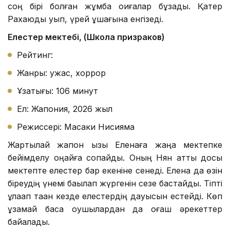
соң бірі болған жұмбақ оқиғалар бұзады. Қатер
Рахаюды қуып, үрей құшағына енгізеді.
Елестер мектебі, (Школа призраков)
Рейтинг:
Жанры: ужас, хоррор
Ұзақтығы: 106 минут
Ел: Жапония, 2026 жыл
Режиссері: Масаки Нисияма
Жартылай жапон қызы Еленаға жаңа мектепке
бейімделу оңайға соқпайды. Оның Нян атты досы
мектепте елестер бар екеніне сенеді. Елена да өзін
біреудің үнемі бақылап жүргенін сезе бастайды. Тіпті
құлаққап таққан кезде елестердің дауысын естейді. Көп
ұзамай басқа оқушылардан да оғаш әрекеттер
байқалады.