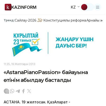
KAZINFORM
KZ
Сайлау-2026
Конституциялық реформа
Арнайы жо
Тренд:
11:35, 19 Желтоқсан 2013
«AstanaPianoPassion» байқауына
өтінім қабылдау басталды
АСТАНА. 19 желтоқсан. ҚазАқпарат -