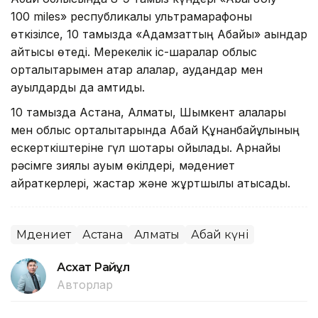
100 miles» республикалық ультрамарафоны
өткізілсе, 10 тамызда «Адамзаттың Абайы» ақындар
айтысы өтеді. Мерекелік іс-шаралар облыс
орталықтарымен қатар қалалар, аудандар мен
ауылдарды да қамтиды.
10 тамызда Астана, Алматы, Шымкент қалалары
мен облыс орталықтарында Абай Құнанбайұлының
ескерткіштеріне гүл шоқтары қойылады. Арнайы
рәсімге зиялы қауым өкілдері, мәдениет
қайраткерлері, жастар және жұртшылық қатысады.
Мәдениет
Астана
Алматы
Абай күні
Асхат Райқұл
Авторлар