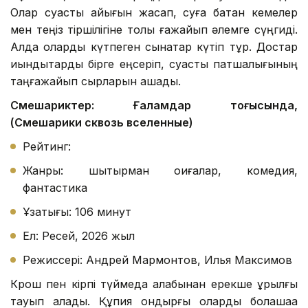
Олар суасты қайығын жасап, суға батқан кемелер
мен теңіз тіршілігіне толы ғажайып әлемге сүңгиді.
Алда оларды күтпеген сынақтар күтіп тұр. Достар
қиындықтарды бірге еңсеріп, суасты патшалығының
таңғажайып сырларын ашады.
Смешариктер: Ғаламдар тоғысында,
(Смешарики сквозь вселенные)
Рейтинг:
Жанры: шытырман оқиғалар, комедия,
фантастика
Ұзақтығы: 106 минут
Ел: Ресей, 2026 жыл
Режиссері: Андрей Мармонтов, Илья Максимов
Крош пен кірпі түймедақ алқабынан ерекше құрылғы
тауып алады. Құпия қондырғы оларды болашаққа