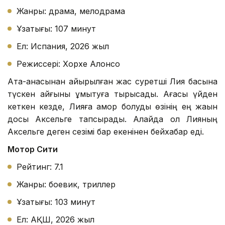
Жанры: драма, мелодрама
Ұзақтығы: 107 минут
Ел: Испания, 2026 жыл
Режиссері: Хорхе Алонсо
Ата-анасынан айырылған жас суретші Лия басына
түскен қайғыны ұмытуға тырысады. Ағасы үйден
кеткен кезде, Лияға қамқор болуды өзінің ең жақын
досы Аксельге тапсырады. Алайда ол Лияның
Аксельге деген сезімі бар екенінен бейхабар еді.
Мотор Сити
Рейтинг: 7.1
Жанры: боевик, триллер
Ұзақтығы: 103 минут
Ел: АҚШ, 2026 жыл