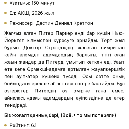
Ұзақтығы: 150 минут
Ел: АҚШ, 2026 жыл
Режиссері: Дестин Дэниел Креттон
Жалғыз қалған Питер Паркер енді бар күшін Нью-
Йорктегі қылмыспен күресуге арнайды. Төрт жыл
бұрын Доктор Стрэндждің жасаған сиқырынан
кейін әлемдегі адамдардың барлығы, тіпті оған
жақын жандар да Питерді ұмытып кеткен еді. Уақыт
өте келе Өрмекші-адамға артылған жауапкершілік
пен қауіп-қатер күшейе түседі. Осы сәтте оның
бойындағы ерекше қабілеттері өзгере бастайды. Бұл
өзгерістер Питердің өз өміріне ғана емес,
айналасындағы адамдардың қауіпсіздігіне де қатер
төндіреді.
Біз жоғалтқанның бәрі, (Всё, что мы потеряли)
Рейтинг: 6.1