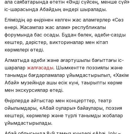
қала саябақтарында өтетін «Әнді сүйсең, менше сүй»
іс-шарасында Абайдың әндері шырқалады.
Еліміздің әр өңірінен келген жас қаламгерлер «Сөз
өнері. Жасампаз жас қалам» республикалық
форумында бас қосады. Бұдан бөлек, әдеби-сазды
кештер, дәрістер, викториналар мен кітап
көрмелері өтеді.
Алматыда әдеби және ағартушылық бағыттағы іс-
шаралар
жалғасады
. Шымкентте поэзиялық және
танымдық бағдарламалар ұйымдастырылып, «Хакім
Абай» музейінде ашық есік күні, тақырыптық көрме
мен экскурсиялар өтеді.
Өңірлерде айтыстар мен концерттер, театр
қойылымдары, «Абай оқулары» байқаулары, поэзия
кештері, көрмелер және түрлі танымдық жобалар
ұйымдастырылады.
Абай облысында 8-9 тамыз күндері «Abai Joly –