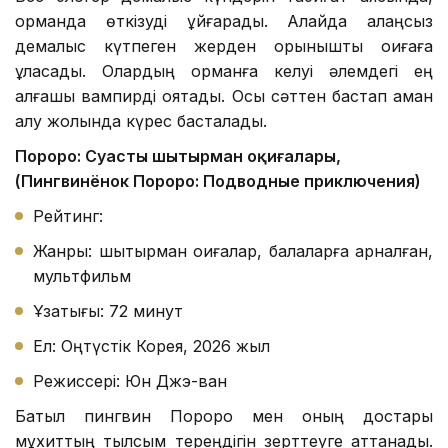
орманда өткізуді ұйғарады. Алайда алаңсыз
демалыс күтпеген жерден қорқынышты оқиғаға
ұласады. Олардың орманға келуі әлемдегі ең
алғашқы вампирді оятады. Осы сәттен бастап аман
қалу жолында күрес басталады.
Пороро: Суасты шытырман оқиғалары,
(Пингвинёнок Пороро: Подводные приключения)
Рейтинг:
Жанры: шытырман оқиғалар, балаларға арналған,
мультфильм
Ұзақтығы: 72 минут
Ел: Оңтүстік Корея, 2026 жыл
Режиссері: Юн Джэ-ван
Батыл пингвин Пороро мен оның достары
мұхиттың тылсым тереңдігін зерттеуге аттанады.