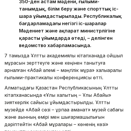
350-ден астам мәдени, ғылыми-
танымдық, білім беру және спорттық іс-
шара ұйымдастырылады. Республикалық
бағдарламадағы негізгі іс-шаралар
Мәдениет және ақпарат министрлігіне
қарасты ұйымдарда өтеді, – делінген
ведомство хабарламасында.
7 тамызда Ұлттық академиялық кітапханада ойшыл
мұрасын зерттеуге және кеңінен танытуға
арналған «Абай әлемі – мәңгілік мұра» халықаралық
ғылыми-практикалық конференциясы өтті.
Алматыдағы Қазақстан Республикасының Ұлттық
кітапханасында «Ұлы халықтың – Ұлы Абайы»
зияткерлік сайысы ұйымдастырылды. Ұлттық
музейде «Абай сөзі – ұрпаққа аманат» музей сабағы
және ақынның өмірі мен шығармашылығын
дәріптейтін «Абай мұралары – көненің көзі»