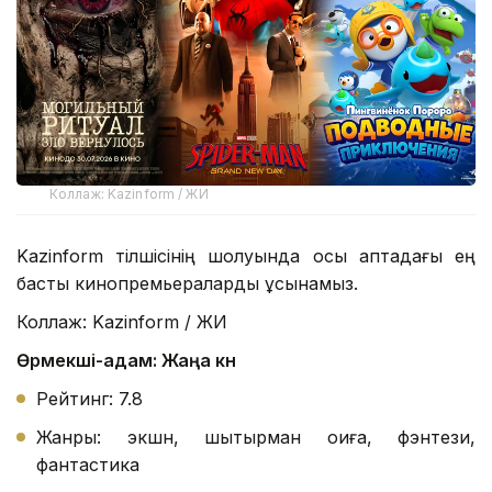
Коллаж: Kazinform / ЖИ
Kazinform тілшісінің шолуында осы аптадағы ең
басты кинопремьераларды ұсынамыз.
Коллаж: Kazinform / ЖИ
Өрмекші-адам: Жаңа күн
Рейтинг: 7.8
Жанры: экшн, шытырман оқиға, фэнтези,
фантастика