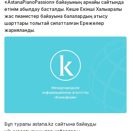
«AstanaPianoPassion» байқауының арнайы сайтында
өтінім қабылдау басталды. Кеше Екінші Халықаралық
жас пианистер байқауына балалардың қатысу
шарттары толықтай сипатталған Ережелер
жарияланды.
Бұл туралы astana.kz сайтына байқауды