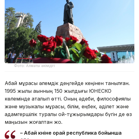
Фото: Алматы әкімдігі
Абай мұрасы әлемдік деңгейде кеңінен танылған.
1995 жылы ақынның 150 жылдығы ЮНЕСКО
көлемінде аталып өтті. Оның әдеби, философиялық
және музыкалық мұрасы, білім, еңбек, әділет және
адамгершілік туралы ой-тұжырымдары бүгін де өз
маңызын жоғалтқан жоқ.
– Абай күніне орай республика бойынша