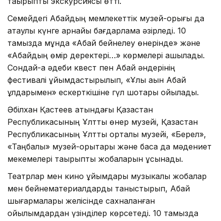
тақырыптық экскурсиясы өтті.
Семейдегі Абайдың мемлекеттік музей-қорығы да
атаулы күнге арнайы бағдарлама әзірледі. 10
тамызда мұнда «Абай бейнелеу өнерінде» және
«Абайдың өмір деректері…» көрмелері ашылады.
Сондай-ақ әдеби квест пен Абай әндерінің
фестивалі ұйымдастырылып, «Ұлы ақын Абай
ұлдарымен» ескерткішіне гүл шоқтары қойылады.
Әбілхан Қастеев атындағы Қазақстан
Республикасының Ұлттық өнер музейі, Қазақстан
Республикасының Ұлттық орталық музейі, «Берел»,
«Таңбалы» музей-қорықтары және басқа да мәдениет
мекемелері тақырыптық жобаларын ұсынады.
Театрлар мен кино ұйымдары музыкалық жобалар
мен бейнематериалдарды таныстырып, Абай
шығармалары желісінде сахналанған
қойылымдардан үзінділер көрсетеді. 10 тамызда