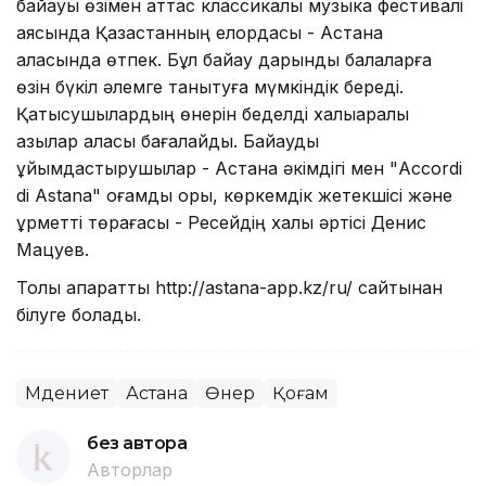
байқауы өзімен аттас классикалық музыка фестивалі
аясында Қазақстанның елордасы - Астана
қаласында өтпек. Бұл байқау дарынды балаларға
өзін бүкіл әлемге танытуға мүмкіндік береді.
Қатысушылардың өнерін беделді халықаралық
қазылар алқасы бағалайды. Байқауды
ұйымдастырушылар - Астана әкімдігі мен "Accordi
di Astana" қоғамдық қоры, көркемдік жетекшісі және
құрметті төрағасы - Ресейдің халық әртісі Денис
Мацуев.
Толық ақпаратты http://astana-app.kz/ru/ сайтынан
білуге болады.
Мәдениет
Астана
Өнер
Қоғам
без автора
Авторлар