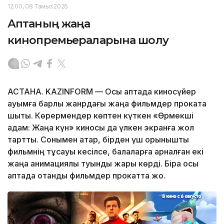
12:00, 08 Тамыз 2026
Аптаның жаңа
кинопремьераларына шолу
АСТАНА. KAZINFORM — Осы аптада киносүйер
қауымға барлық жанрдағы жаңа фильмдер прокатқа
шықты. Көрермендер көптен күткен «Өрмекші
адам: Жаңа күн» киносы да үлкен экранға жол
тартты. Сонымен қатар, бірден үш қорқынышты
фильмнің тұсауы кесілсе, балаларға арналған екі
жаңа анимациялық туынды жарық көрді. Бірақ осы
аптада отандық фильмдер прокатта жоқ.