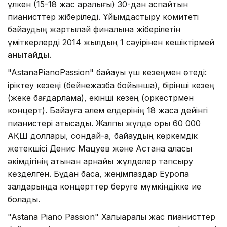
үлкен (15-18 жас аралығы) 30-дан аспайтын
пианисттер жіберіледі. Ұйымдастыру комитеті
байқаудың жартылай финалына жіберілетін
үміткерлерді 2014 жылдың 1 сәуірінен кешіктірмей
анықтайды.
"AstanaPianoPassion" байқауы үш кезеңмен өтеді:
іріктеу кезеңі (бейнежазба бойынша), бірінші кезең
(жеке бағдарлама), екінші кезең (оркестрмен
концерт). Байқауға әлем елдерінің 18 жасқа дейінгі
пианистері қатысады. Жалпы жүлде қоры 60 000
АҚШ доллары, сондай-ақ, байқаудың көркемдік
жетекшісі Денис Мацуев және Астана қаласы
әкімдігінің атынан арнайы жүлделер тапсыру
көзделген. Бұдан басқа, жеңімпаздар Еуропа
залдарында концерттер беруге мүмкіндікке ие
болады.
"Astana Piano Passion" Халықаралық жас пианисттер