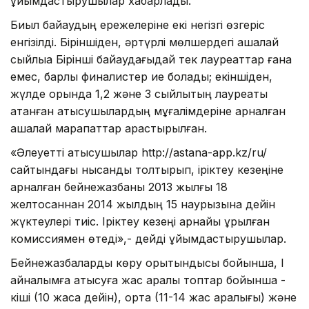
ұйымдастырушылар хабарлады.
Биыл байқаудың ережелеріне екі негізгі өзгеріс
енгізілді. Біріншіден, әртүрлі мөлшердегі ақшалай
сыйлыққа Бірінші байқаудағыдай тек лауреаттар ғана
емес, барлық финалистер ие болады; екіншіден,
жүлде қорында 1,2 және 3 сыйлықтың лауреаты
атанған қатысушылардың мұғалімдеріне арналған
ақшалай марапаттар қарастырылған.
«Әлеуетті қатысушылар http://astana-app.kz/ru/
сайтындағы нысанды толтырып, іріктеу кезеңіне
арналған бейнежазбаны 2013 жылғы 18
желтоқсаннан 2014 жылдың 15 наурызына дейін
жүктеулері тиіс. Іріктеу кезеңі арнайы құрылған
комиссиямен өтеді»,- дейді ұйымдастырушылар.
Бейнежазбаларды көру қорытындысы бойынша, І
айналымға қатысуға жас аралық топтар бойынша -
кіші (10 жасқа дейін), орта (11-14 жас аралығы) және