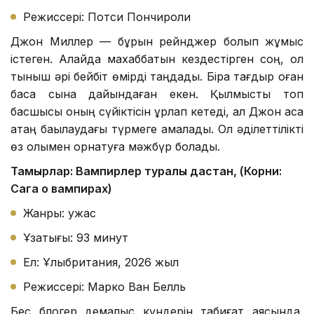
Режиссері: Потси Пончироли
Джон Миллер — бұрын рейнджер болып жұмыс
істеген. Алайда махаббатын кездестірген соң, ол
тыныш әрі бейбіт өмірді таңдады. Бірақ тағдыр оған
басқа сынақ дайындаған екен. Қылмыстық топ
басшысы оның сүйіктісін ұрлап кетеді, ал Джон аса
қатаң бақылаудағы түрмеге қамалады. Ол әділеттілікті
өз қолымен орнатуға мәжбүр болады.
Тамырлар: Вампирлер туралы дастан, (Корни:
Сага о вампирах)
Жанры: ужас
Ұзақтығы: 93 минут
Ел: Ұлыбритания, 2026 жыл
Режиссері: Марко Ван Белль
Бес блогер демалыс күндерін табиғат аясында,