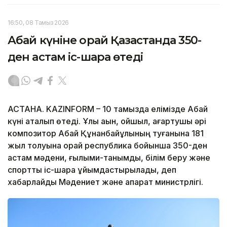
16:50, 08 Тамыз 2026
Абай күніне орай Қазақстанда 350-
ден астам іс-шара өтеді
АСТАНА. KAZINFORM – 10 тамызда елімізде Абай
күні аталып өтеді. Ұлы ақын, ойшыл, ағартушы әрі
композитор Абай Құнанбайұлының туғанына 181
жыл толуына орай республика бойынша 350-ден
астам мәдени, ғылыми-танымдық, білім беру және
спорттық іс-шара ұйымдастырылады, деп
хабарлайды Мәдениет және ақпарат министрлігі.