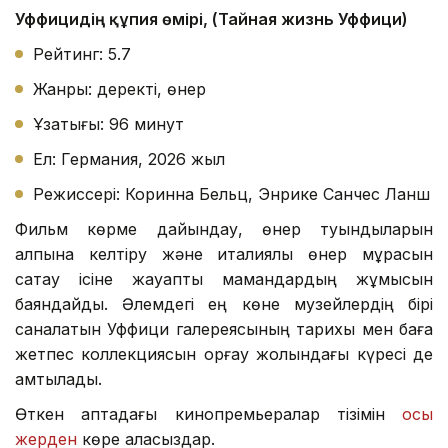
Уффицидің құпия өмірі, (Тайная жизнь Уффици)
Рейтинг: 5.7
Жанры: деректі, өнер
Ұзақтығы: 96 минут
Ел: Германия, 2026 жыл
Режиссері: Коринна Бельц, Энрике Санчес Ланш
Фильм көрме дайындау, өнер туындыларын
қалпына келтіру және италиялық өнер мұрасын
сақтау ісіне жауапты мамандардың жұмысын
баяндайды. Әлемдегі ең көне музейлердің бірі
саналатын Уффици галереясының тарихы мен баға
жетпес коллекциясын қорғау жолындағы күресі де
қамтылады.
Өткен аптадағы кинопремьералар тізімін
осы
жерден
көре аласыздар.