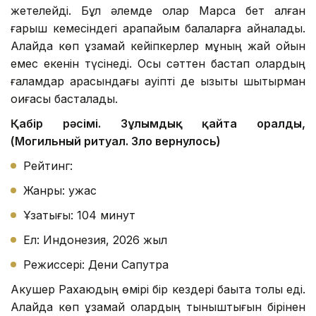
жетелейді. Бұл әлемде олар Марсқа бет алған
ғарыш кемесіндегі қарапайым балаларға айналады.
Алайда көп ұзамай кейіпкерлер мұның жай ойын
емес екенін түсінеді. Осы сәттен бастап олардың
ғаламдар арасындағы қауіпті де қызықты шытырман
оқиғасы басталады.
Қабір рәсімі. Зұлымдық қайта оралды,
(Могильный ритуал. Зло вернулось)
Рейтинг:
Жанры: ужас
Ұзақтығы: 104 минут
Ел: Индонезия, 2026 жыл
Режиссері: Дени Сапутра
Акушер Рахаюдың өмірі бір кездері бақытқа толы еді.
Алайда көп ұзамай олардың тыныштығын бірінен