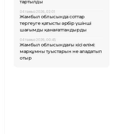
тартылды
04 тамыз 2026, 02:01
Жамбыл облысында соттар
тергеуге қатысты әрбір үшінші
шағымды қанағаттандырды
04 тамыз 2026, 00:45
Жамбыл облысындағы кісі өлімі:
марқұмның туыстарын не алаңдатып
отыр