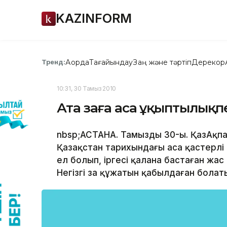
KAZINFORM
Ақорда
Тағайындау
Заң және тәртіп
Дерекқор
Тренд:
10:31, 30 Тамыз 2010
Ата заңға аса ұқыптылықп
nbsp;АСТАНА. Тамыздың 30-ы. ҚазАқпа
Қазақстан тарихындағы аса қастерлі 
ел болып, іргесі қалана бастаған жа
Негізгі заң құжатын қабылдаған болат