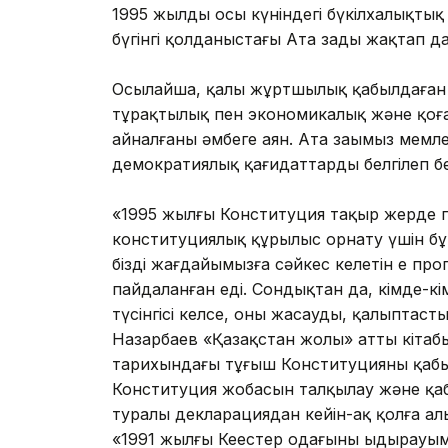
1995 жылдың осы күніндегі бүкілхалықтық
бүгінгі қолданыстағы Ата заңды жақтап да
Осылайша, қалың жұртшылық қабылдаған Нег
тұрақтылық пен экономикалық және қоға
айналғаны әмбеге аян. Ата заңымыз мемлек
демократиялық қағидаттарды белгілеп бе
«1995 жылғы Конституция тақыр жерде п
конституциялық құрылыс орнату үшін бұ
біздің жағдайымызға сәйкес келетін ең п
пайдаланған еді. Сондықтан да, кімде-кім е
түсінгісі келсе, оны жасаудың, қалыптаст
Назарбаев «Қазақстан жолы» атты кітабы
тарихындағы тұңғыш Конституцияның қаб
Конституция жобасын талқылау және қабы
туралы декларациядан кейін-ақ қолға а
«1991 жылғы Кеңестер одағының ыдырауыме