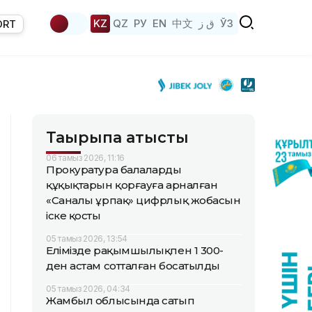
KZ
QZ
РУ
EN
中文
ق ز
ЎЗ
ORT
Тақырыпқа қатысты
06 тамыз 2026, 11:16
Прокуратура балалардың
құқықтарын қорғауға арналған
«Саналы ұрпақ» цифрлық жобасын
іске қосты
05 тамыз 2026, 13:54
Елімізде рақымшылықпен 1 300-
ден астам сотталған босатылды
05 тамыз 2026, 04:34
Жамбыл облысында сатып