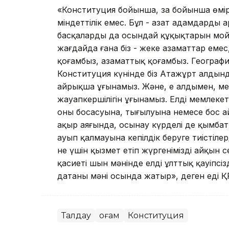
«Конституция бойынша, заң бойынша өмір 
міндеттілік емес. Бұл - азат адам­дардың
басқалардың да осындай құқықтарын м
жағдайда ғана біз - жеке азаматтар емес
қоғамбыз, аза­маттық қоғамбыз. Географиялы
Конституция күнінде біз Атажұрт алдында
айрықша ұғынамыз. Және, ең алдымен, мем
жауапкершілігін ұғынамыз. Елдің мемлек
оның босаңсуына, тығылуына немесе бос 
ақыр аяғында, осынау күрделі де қымба
ауып қалмауына ке­пілдік беруге тиістілер
не үшін қызмет етіп жүргенімізді айқын се
қасиеті шын мәнінде елдің ұлттық қауіпсізд
датаның мәні осында жатыр», деген еді Қ
Талдау
Қоғам
Конституция