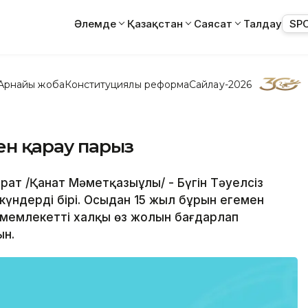
Әлемде
Қазақстан
Саясат
Талдау
SP
Арнайы жоба
Конституциялық реформа
Сайлау-2026
ен қарау парыз
рат /Қанат Мәметқазыұлы/ - Бүгін Тәуелсіз
күндердің бірі. Осыдан 15 жыл бұрын егемен
с мемлекеттің халқы өз жолын бағдарлап
ын.