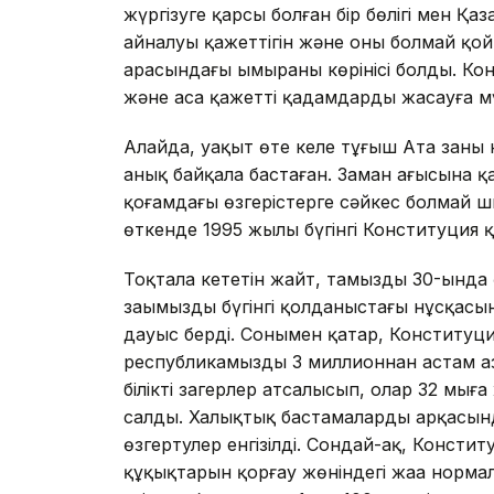
жүргізуге қарсы болған бір бөлігі мен Қ
айналуы қажеттігін және оның болмай қойм
арасындағы ымыраның көрінісі болды. К
және аса қажетті қадамдарды жасауға мү
Алайда, уақыт өте келе тұңғыш Ата заңның
анық байқала бастаған. Заман ағысына қа
қоғамдағы өзгерістерге сәйкес болмай 
өткенде 1995 жылы бүгінгі Конституция 
Тоқтала кететін жайт, тамыздың 30-ынд
заңымыздың бүгінгі қолданыстағы нұсқа
дауыс берді. Сонымен қатар, Конституц
республикамыздың 3 миллионнан астам аз
білікті заңгерлер атсалысып, олар 32 мың
салды. Халықтық бастамалардың арқасынд
өзгертулер енгізілді. Сондай-ақ, Консти
құқықтарын қорғау жөніндегі жаңа норма