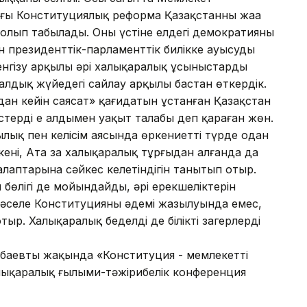
ңғы Конституциялық реформа Қазақстанның жаңа
болып табылады. Оның үстіне елдегі демократияны
ен президенттік-парламенттік билікке ауысудың
 енгізу арқылы әрі халықаралық ұсыныстарды
лдық жүйедегі сайлау арқылы бастан өткердік.
ан кейін саясат» қағидатын ұстанған Қазақстан
істерді ең алдымен уақыт талабы деп қараған жөн.
ылық пен келісім аясында өркениетті түрде одан
ені, Ата заң халықаралық тұрғыдан алғанда да
талаптарына сәйкес келетіндігін танытып отыр.
өлігі де мойындайды, әрі ерекшеліктерін
 мәселе Конституцияның әдемі жазылуында емес,
ыр. Халықаралық беделді де білікті заңгерлердің
аевтың жақында «Конституция - мемлекеттің
алықаралық ғылыми-тәжірибелік конференция