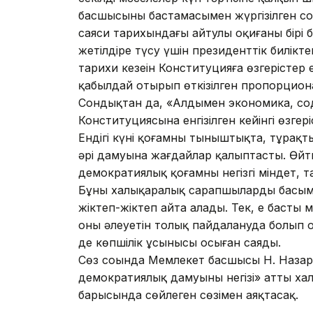
басшысының бастамасымен жүргізілген со
саяси тарихындағы айтулы оқиғаның бірі 
жетілдіре түсу үшін президенттік билікт
тарихи кезеңін Конституцияға өзгерістер
қабылдай отырып өткізілген пропорциона
Сондықтан да, «Алдымен экономика, сод
Конституциясына енгізілген кейінгі өзгер
Ендігі күні қоғамның тыныштықта, тұрақт
әрі дамуына жағдайлар қалыптасты. Өйтк
демократиялық қоғамның негізгі міндет, 
Бұны халықаралық сарапшылардың басым б
жіктеп-жіктеп айта алады. Тек, ең басты
оның әлеуетін толық пайдалануда болып от
де көпшілік ұсынысы осыған саяды.
Сөз соңында Мемлекет басшысы Н. Назарб
демократиялық дамуының негізі» атты х
барысында сөйлеген сөзімен аяқтасақ.