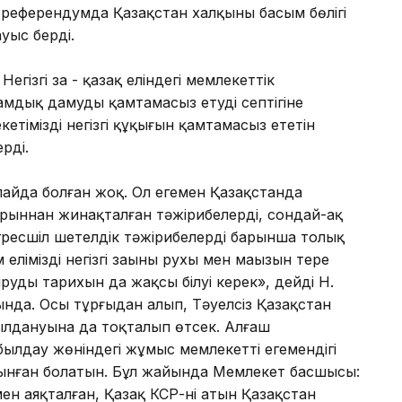
 референдумда Қазақстан халқының басым бөлігі
уыс берді.
ізгі заң - қазақ еліндегі мемлекеттік
мдық дамуды қамтамасыз етудің септігіне
етіміздің негізгі құқығын қамтамасыз ететін
рді.
айда болған жоқ. Ол егемен Қазақстанда
рыннан жинақталған тәжірибелерді, сондай-ақ
рогресшіл шетелдік тәжірибелерді барынша толық
ліміздің негізгі заңының рухы мен маңызын терең
ырудың тарихын да жақсы білуі керек», дейді Н.
нда. Осы тұрғыдан алып, Тәуелсіз Қазақстан
ылдануына да тоқталып өтсек. Алғаш
лдау жөніндегі жұмыс мемлекеттің егемендігі
лынған болатын. Бұл жайында Мемлекет басшысы:
н аяқталған, Қазақ КСР-нің атын Қазақстан