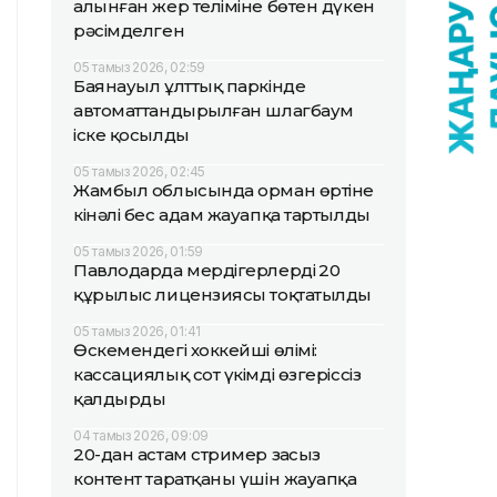
алынған жер теліміне бөтен дүкен
рәсімделген
05 тамыз 2026, 02:59
Баянауыл ұлттық паркінде
автоматтандырылған шлагбаум
іске қосылды
05 тамыз 2026, 02:45
Жамбыл облысында орман өртіне
кінәлі бес адам жауапқа тартылды
05 тамыз 2026, 01:59
Павлодарда мердігерлердің 20
құрылыс лицензиясы тоқтатылды
05 тамыз 2026, 01:41
Өскемендегі хоккейші өлімі:
кассациялық сот үкімді өзгеріссіз
қалдырды
04 тамыз 2026, 09:09
20-дан астам стример заңсыз
контент таратқаны үшін жауапқа