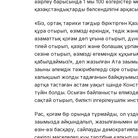
әзірлеу барысында 1 мың 100 өзгерістер м
қазақстандықтардың белсенділігінің арқасын
«Бiз, ортақ тарихи тағдыр бiрiктiрген Қа
құра отырып, өзiмiздi еркiндiк, теңдiк ж
азаматтық қоғам деп ұғына отырып, дүн
тiлей отырып, қазiргi және болашақ ұрпа
сезiне отырып, өзiмiздiң егемендiк құқы
қабылдаймыз!», деп жазылған Ата заңымызд
заңының әлемдік тәжірибелерді сіңіре от
халықшыл жолды таңдағанын байқауымыз
артқа тастаған астам уақыт ішінде Консти
түйін болды. Осыған байланысты елімізд
сақтай отырып, биліктің ілгерілеушілік ин
Рас, қоғам бір орында тұрмайды, ол үзді
заңымызда айқындалып, жазылғанымен әлі
өзін-өзі басқару, сайлауды демократиял
секілді мәселелер күн тәртібіне қалқып 