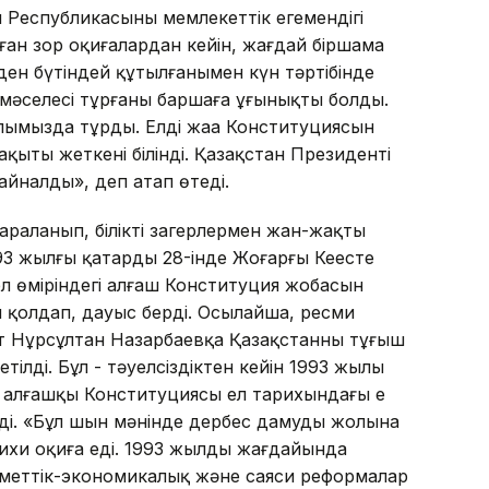
 Республикасының мемлекеттік егемендігі
ған зор оқиғалардан кейін, жағдай біршама
ен бүтіндей құтылғанымен күн тәртібінде
 мәселесі тұрғаны баршаға ұғынықты болды.
олымызда тұрды. Елдің жаңа Конституциясын
қыты жеткені білінді. Қазақстан Президенті
е айналды», деп атап өтеді.
аланып, білікті заңгерлермен жан-жақты
3 жылғы қаңтардың 28-інде Жоғарғы Кеңесте
ел өміріндегі алғаш Конституция жобасын
 қолдап, дауыс берді. Осылайша, ресми
 Нұрсұлтан Назарбаевқа Қазақстанның тұңғыш
тілді. Бұл - тәуелсіздіктен кейін 1993 жылы
 алғашқы Конституциясы ел тарихындағы ең
і. «Бұл шын мәнінде дербес дамудың жолына
рихи оқиға еді. 1993 жылдың жағдайында
уметтік-экономикалық және саяси реформалар