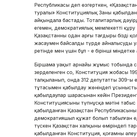
Республикасы деп өзгерткен, «Қазақстан
туралы» Конституциялық Заңның қабылдан
айқындала бастады. Тоталитарлық дәуірд
егемен, демократиялық мемлекетті құру
Қазақстанның одан арғы тағдыры біздің қ
жасаумен байсалды түрде айналысудың уа
ретінде мен үшін бұл - ең бірінші міндетк
Біршама уақыт арнайы жұмыс тобында сар
зерделенген соң, Конституция жобасы 199
талқыланып, онда 312 депутаттың 309-ы 
тұтасымен қабылдау жөніндегі ұсынысты
қабылдаулар шарасынан кейін Президент
Конституциясының түпнұсқа мәтіні табыс е
қабылданған Қазақстан Республикасының
демократияшыл құжат болып табылған ед
түскен Қазақстан халқының өміріндегі та
қабылданған Конституция, қоғамның әле