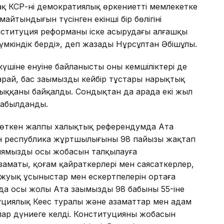
азақ КСР-нің демократиялық өркениетті мемлекетке
айтындығын түсінген екінші бір бөлігінің
онституция реформаны іске асырудағы алғашқы
мкіндік берді», деп жазады Нұрсұлтан Әбішұлы.
 күшіне енуіне байланысты оның кемшіліктері де
рай, бас заңымыздың кейбір тұстары нарықтық
шыққаны байқалды. Сондықтан да арада екі жыл
қабылданды.
а өткен жалпы халықтық референдумда Ата
сын республика жұртшылығының 98 пайызы жақтап
иямыздың осы жобасын талқылауға
аматы, қоғам қайраткерлері мен саясаткерлер,
ға жуық ұсыныстар мен ескертпелерін ортаға
а осы жолы Ата заңымыздың 98 бабының 55-іне
туциялық Кеңес туралы және азаматтар мен адам
лар дүниеге келді. Конституцияның жобасын