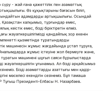
сүру - жай ғана қажеттілік пен аза­маттық
 артықшылығы. Өз құқықтарының бағасын біліп,
ойындайтын адамдардың артықшылығы. Осындай
, Қазақстан хал­қымыз, тұрғындар емес,
қ кеңістік емес, бізді біріктіретін елміз.
ғы жауапкершілігіміздің қандай­лық зор екенін
лекеттің қызме­тін­де тұратындардың
еттік мәшинесін жұмыс жағдайында ұстап тұруға,
айналымдарда жұмыс істеуіне жол бер­меуге және,
т тұратын мәшиненің шұғыл саяси бұрылыстарда
дің жауапкершілігін ұғынамыз. Ал біздің әрқайсымыз
зінеміз. Біздің азаматтардың азаттығы мен қадір-
ігінің мәселесі екендігін сезінеміз. Бұл тамаша
Р Тұңғыш Президенті-Елбасы Н. Назарбаев.