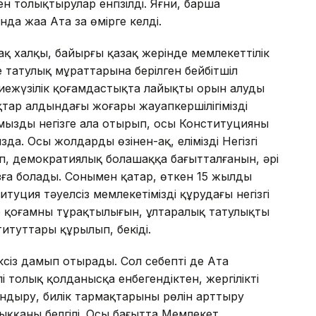
ен толықтырулар енгізілді. Яғни, барша
да жаңа Ата заң өмірге келді.
зақ халқы, байырғы қазақ жерiнде мемлекеттiлiк
әне татулық мұраттарына берiлген бейбiтшiл
иежүзiлiк қоғамдастықта лайықты орын алуды
қтар алдындағы жоғары жауапкершiлiгiмiздi
ғымызды негiзге ала отырып, осы Конституцияны
а. Осы жолдардың өзінен-ақ, еліміздің Негізгі
ырып, демократиялық болашаққа бағытталғанын, әрі
ға болады. Сонымен қатар, өткен 15 жылды
туция тәуелсіз мемлекетімізді құрудағы негізгі
е қоғамның тұрақтылығын, ұлтаралық татулықты
ституттары құрылып, бекіді.
ксіз дамып отырады. Сол себепті де Ата
 толық қолданысқа енбегендіктен, жергілікті
андыру, билік тармақтарының рөлін арттыру
шыққаны белгілі. Осы бағытта Мемлекет