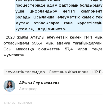
процестерінде адам факторын болдырмау
үшін цифрландыру негізгі компонент
болады. Осылайша, әлеуметтік көмек тек
мұқтаж отбасыларға ғана көрсетілеуін
күтеміз», - деді министр.
2023 жылы Атаулы әлеуметтік көмек 114,1 мың
отбасындағы 598,4 мың адамға тағайындалған.
Осы мақсатқа бюджеттен 57,4 млрд теңге
жұмсалған.
Әлеуметтік төлемдер
Светлана Жақыпова
ҚР Еңб
Айжан Серікжанқызы
Авторлар
13:47, 07 Тамыз 2026