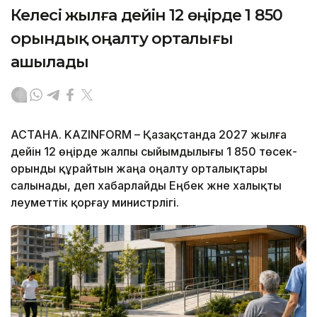
Келесі жылға дейін 12 өңірде 1 850
орындық оңалту орталығы
ашылады
АСТАНА. KAZINFORM – Қазақстанда 2027 жылға
дейін 12 өңірде жалпы сыйымдылығы 1 850 төсек-
орынды құрайтын жаңа оңалту орталықтары
салынады, деп хабарлайды Еңбек және халықты
әлеуметтік қорғау министрлігі.