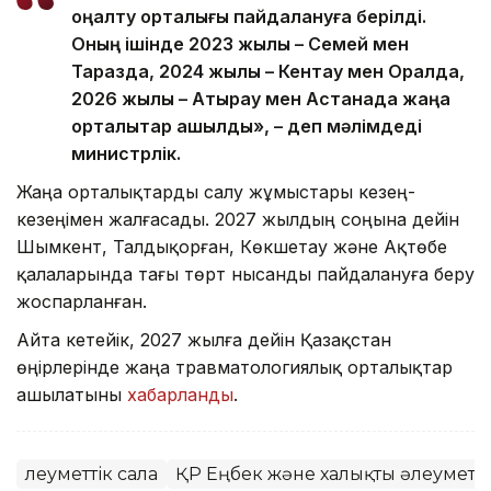
оңалту орталығы пайдалануға берілді.
Оның ішінде 2023 жылы – Семей мен
Таразда, 2024 жылы – Кентау мен Оралда,
2026 жылы – Атырау мен Астанада жаңа
орталықтар ашылды», – деп мәлімдеді
министрлік.
Жаңа орталықтарды салу жұмыстары кезең-
кезеңімен жалғасады. 2027 жылдың соңына дейін
Шымкент, Талдықорған, Көкшетау және Ақтөбе
қалаларында тағы төрт нысанды пайдалануға беру
жоспарланған.
Айта кетейік, 2027 жылға дейін Қазақстан
өңірлерінде жаңа травматологиялық орталықтар
ашылатыны
хабарланды
.
Әлеуметтік сала
ҚР Еңбек және халықты әлеуметті