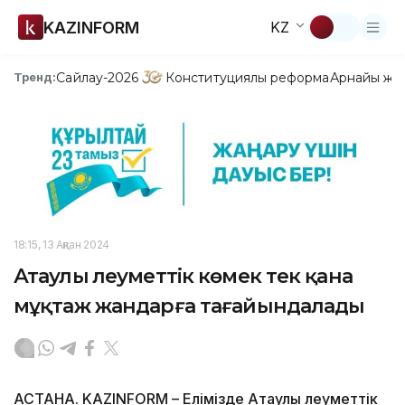
KAZINFORM
KZ
Сайлау-2026
Конституциялық реформа
Арнайы жо
Тренд:
18:15, 13 Ақпан 2024
Атаулы әлеуметтік көмек тек қана
мұқтаж жандарға тағайындалады
АСТАНА. KAZINFORM – Елімізде Атаулы әлеуметтік