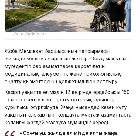
Фото: Kazinform
Жоба Мемлекет басшысының тапсырмасы
аясында жүзеге асырылып жатыр. Оның мақсаты –
мүгедектігі бар азаматтарға көрсетілетін
медициналық, әлеуметтік және психологиялық
оңалту қызметтерінің қолжетімділігін арттыру.
Қазіргі уақытта еліміздің 12 өңірінде әрқайсысы 150
орынға есептелген оңалту орталықтарының
құрылысы жүргізілуде. Жаңа нысандар кезек күту
уақытын қысқартып, қолдауға мұқтаж азаматтарға
қолайлы жағдай жасауға мүмкіндік береді.
«Соңғы үш жылда елімізде алты жаңа