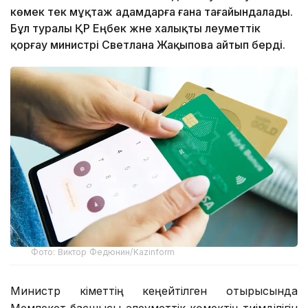
көмек тек мұқтаж адамдарға ғана тағайындалады.
Бұл туралы ҚР Еңбек және халықты әлеуметтік
қорғау министрі Светлана Жақыпова айтып берді.
Фото: Виктор Федюнин/Kazinform
Министр Үкіметтің кеңейтілген отырысында
Мемлекет басшысы әлеуметтік көмектің тиімділігін