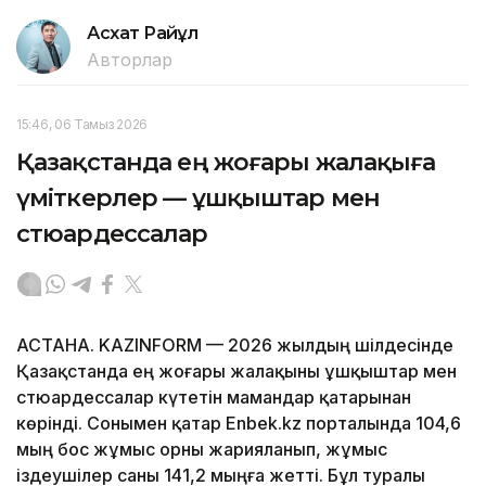
Асхат Райқұл
Авторлар
15:46, 06 Тамыз 2026
Қазақстанда ең жоғары жалақыға
үміткерлер — ұшқыштар мен
стюардессалар
АСТАНА. KAZINFORM — 2026 жылдың шілдесінде
Қазақстанда ең жоғары жалақыны ұшқыштар мен
стюардессалар күтетін мамандар қатарынан
көрінді. Сонымен қатар Enbek.kz порталында 104,6
мың бос жұмыс орны жарияланып, жұмыс
іздеушілер саны 141,2 мыңға жетті. Бұл туралы