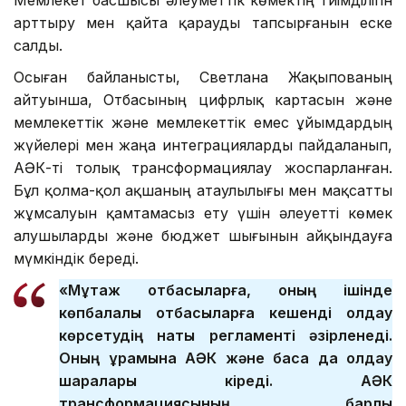
арттыру мен қайта қарауды тапсырғанын еске
салды.
Осыған байланысты, Светлана Жақыпованың
айтуынша, Отбасының цифрлық картасын және
мемлекеттік және мемлекеттік емес ұйымдардың
жүйелері мен жаңа интеграцияларды пайдаланып,
АӘК-ті толық трансформациялау жоспарланған.
Бұл қолма-қол ақшаның атаулылығы мен мақсатты
жұмсалуын қамтамасыз ету үшін әлеуетті көмек
алушыларды және бюджет шығынын айқындауға
мүмкіндік береді.
«Мұқтаж отбасыларға, оның ішінде
көпбалалы отбасыларға кешенді қолдау
көрсетудің нақты регламенті әзірленеді.
Оның құрамына АӘК және басқа да қолдау
шаралары кіреді. АӘК
трансформациясының барлық