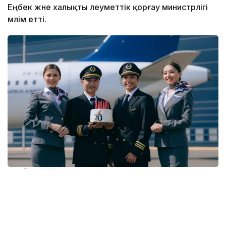
Еңбек және халықты әлеуметтік қорғау министрлігі
мәлім етті.
Фото: Air Astana
Маусым айымен салыстырғанда бос жұмыс
орындарының саны 3,8%-ға азайса, түйіндемелер
11,5%-ға өсті. Мұндай өзгеріс жаз мезгіліндегі