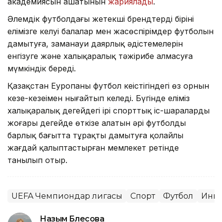
академиясын ашатынын
жариялады
.
Әлемдік футболдағы жетекші брендтердің бірінің
елімізге келуі балалар мен жасөспірімдер футболын
дамытуға, заманауи даярлық әдістемелерін
енгізуге және халықаралық тәжірибе алмасуға
мүмкіндік береді.
Қазақстан Еуропаның футбол кеңістігіндегі өз орнын
кезең-кезеңімен нығайтып келеді. Бүгінде еліміз
халықаралық деңгейдегі ірі спорттық іс-шараларды
жоғары деңгейде өткізе алатын әрі футболды
барлық бағытта тұрақты дамытуға қолайлы
жағдай қалыптастырған мемлекет ретінде
танылып отыр.
UEFA Чемпиондар лигасы
Спорт
Футбол
Инве
Назым Бөлесова