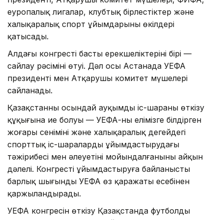
еуропалық лигалар, клубтық бірлестіктер және
халықаралық спорт ұйымдарының өкілдері
қатысады.
Алдағы конгрестің басты ерекшеліктерінің бірі —
сайлау рәсімінің өтуі. Дәл осы Астанада УЕФА
президенті мен Атқарушы комитет мүшелері
сайланады.
Қазақстанның осындай ауқымды іс-шараны өткізу
құқығына ие болуы — УЕФА-ның елімізге білдірген
жоғары сенімінің және халықаралық деңгейдегі
спорттық іс-шараларды ұйымдастырудағы
тәжірибесі мен әлеуетінің мойындалғанының айқын
дәлелі. Конгресті ұйымдастыруға байланысты
барлық шығынды УЕФА өз қаражаты есебінен
қаржыландырады.
УЕФА конгресін өткізу Қазақстанда футболды