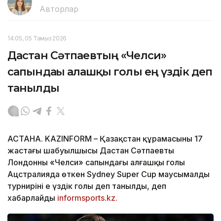
Авторлар
14:05, 05 Тамыз 2026
Дастан Сәтпаевтың «Челси»
сапындағы алғашқы голы ең үздік деп
танылды
АСТАНА. KAZINFORM – Қазақстан құрамасының 17
жастағы шабуылшысы Дастан Сәтпаевтың
Лондонның «Челси» сапындағы алғашқы голы
Ацстралияда өткен Sydney Super Cup маусымалды
турнирінің ең үздік голы деп танылды, деп
хабарлайды
informsports.kz.