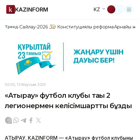
KAZINFORM
KZ
Сайлау-2026
Конституциялық реформа
Арнайы жо
Тренд:
00:05, 13 Маусым 2025
«Атырау» футбол клубы тағы 2
легионермен келісімшартты бұзды
АТЫРАУ. KAZINFORM — «Атырау» футбол клубының