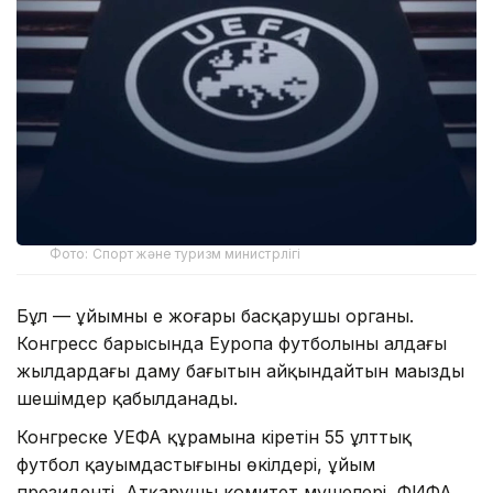
Фото: Спорт және туризм министрлігі
Бұл — ұйымның ең жоғары басқарушы органы.
Конгресс барысында Еуропа футболының алдағы
жылдардағы даму бағытын айқындайтын маңызды
шешімдер қабылданады.
Конгреске УЕФА құрамына кіретін 55 ұлттық
футбол қауымдастығының өкілдері, ұйым
президенті, Атқарушы комитет мүшелері, ФИФА,