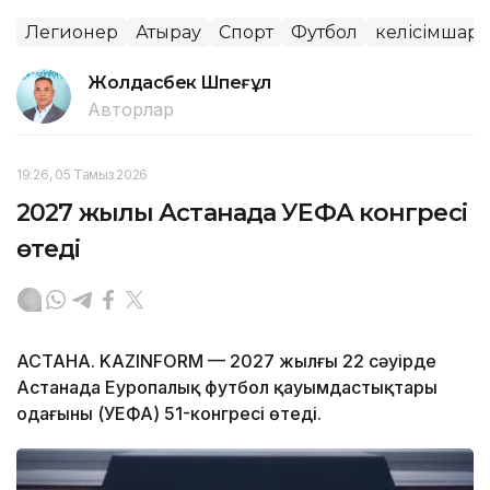
Легионер
Атырау
Спорт
Футбол
келісімшарт
Жолдасбек Шөпеғұл
Авторлар
19:26, 05 Тамыз 2026
2027 жылы Астанада УЕФА конгресі
өтеді
АСТАНА. KAZINFORM — 2027 жылғы 22 сәуірде
Астанада Еуропалық футбол қауымдастықтары
одағының (УЕФА) 51-конгресі өтеді.