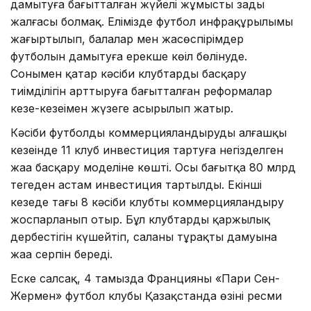
дамытуға бағытталған жүйелі жұмыстың заңды
жалғасы болмақ. Елімізде футбол инфрақұрылымы
жаңғыртылып, балалар мен жасөспірімдер
футболын дамытуға ерекше көңіл бөлінуде.
Сонымен қатар кәсіби клубтарды басқару
тиімділігін арттыруға бағытталған реформалар
кезең-кезеңімен жүзеге асырылып жатыр.
Кәсіби футболды коммерцияландырудың алғашқы
кезеңінде 11 клуб инвестиция тартуға негізделген
жаңа басқару моделіне көшті. Осы бағытқа 80 млрд
теңгеден астам инвестиция тартылды. Екінші
кезеңде тағы 8 кәсіби клубты коммерцияландыру
жоспарланып отыр. Бұл клубтардың қаржылық
дербестігін күшейтіп, саланың тұрақты дамуына
жаңа серпін береді.
Еске салсақ, 4 тамызда Францияның «Пари Сен-
Жермен» футбол клубы Қазақстанда өзінің ресми