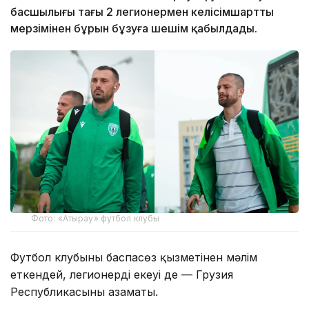
басшылығы тағы 2 легионермен келісімшартты
мерзімінен бұрын бұзуға шешім қабылдады.
Фото: «Атырау» футбол клубы
Футбол клубының баспасөз қызметінен мәлім
еткендей, легионердің екеуі де — Грузия
Республикасының азаматы.