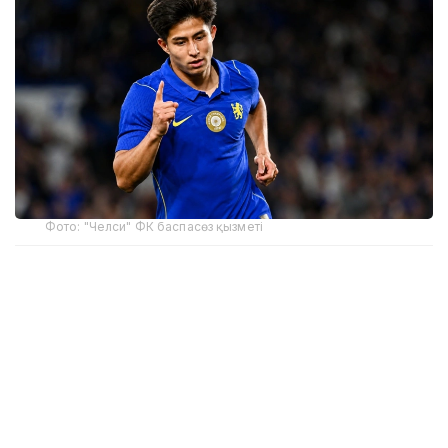
Фото: "Челси" ФК баспасөз қызметі
Сәтпаев бұл голды «Уэстерн Сидней Уондерерс»
командасына қарсы матчта соқты. Ол алаңның
ортасынан берілген пасты қабылдап, қарсылас
қорғаушыларынан озып шығып, дәл соққымен
допты қақпаға тоғытты. Бұл гол Сәтпаевтың ғана
емес, бас бапкер Хаби Алонсоның да «Челси»
сапындағы алғашқы добы болатын.