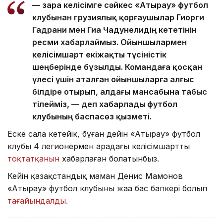
— Өзара келісімге сәйкес «Атырау» футбол
клубынан грузиялық қорғаушылар Гиорги
Гадрани мен Гиа Чадунелидің кететінін
ресми хабарлаймыз. Ойыншылармен
келісімшарт екіжақты түсіністік
шеңберінде бұзылды. Командаға қосқан
үлесі үшін аталған ойыншыларға алғыс
білдіре отырып, алдағы мансабына табыс
тілейміз, — деп хабарлады футбол
клубының баспасөз қызметі.
Еске сала кетейік, бұған дейін «Атырау» футбол
клубы 4 легионермен арадағы келісімшартты
тоқтатқанын
хабарлаған болатынбыз.
Кейін қазақстандық маман Денис Мамонов
«Атырау» футбол клубының жаңа бас бапкері болып
тағайындалды.