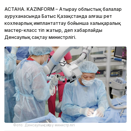
АСТАНА. KAZINFORM – Атырау облыстық балалар
ауруханасында Батыс Қазақстанда алғаш рет
кохлеарлық имплантаттау бойынша халықаралық
мастер-класс өтіп жатыр, деп хабарлайды
Денсаулық сақтау министрлігі.
Фото: Денсаулық сақтау министрлігі