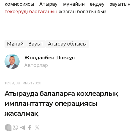
комиссиясы Атырау мұнайын өңдеу зауытын
тексеруді бастағанын
жазған болатынбыз.
Мұнай
Зауыт
Атырау облысы
Жолдасбек Шөпеғұл
Авторлар
13:39, 08 Тамыз 2026
Атырауда балаларға кохлеарлық
имплантаттау операциясы
жасалмақ