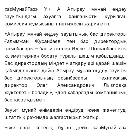
«ҚазМұнайГаз» ҰК АҚ Атырау мұнай өңдеу
зауытындағы ахуалға байланысты құрылған
комиссия жұмысының нәтижесін жария етті.
«Атырау мұнай өңдеу зауытының бас директоры
Ғалымжан Жусанбаев пен бас директордың
орынбасары – бас инженер Әділет Шошанбасовты
қызметтерінен босату туралы шешім қабылданды.
Бас директордың міндетін атқару әрі қарай шешім
қабылданғанға дейін Атырау мұнай өңдеу зауыты
бас директорының орынбасары – техникалық
директор Олег Александрович Лызловқа
жүктелетін болады», -деп хабарлады компанияның
баспасөз қызметі.
Зауыт мұнай өнімдерін өндіруді және жөнелтуді
штаттық режимде жалғастырып жатыр.
Еске сала кетелік, бұған дейін «ҚазМұнайГаз»