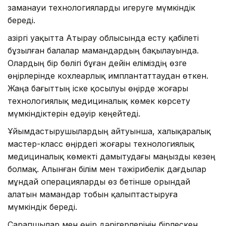
заманауи технологияларды игеруге мүмкіндік
береді.
Қазіргі уақытта Атырау облысында есту қабілеті
бұзылған балалар мамандардың бақылауында.
Олардың бір бөлігі бұған дейін еліміздің өзге
өңірлерінде кохлеарлық имплантаттаудан өткен.
Жаңа бағыттың іске қосылуы өңірде жоғары
технологиялық медициналық көмек көрсету
мүмкіндіктерін едәуір кеңейтеді.
Ұйымдастырушылардың айтуынша, халықаралық
мастер-класс өңірдегі жоғары технологиялық
медициналық көмекті дамытудағы маңызды кезең
болмақ. Алынған білім мен тәжірибелік дағдылар
мұндай операцияларды өз бетінше орындай
алатын мамандар тобын қалыптастыруға
мүмкіндік береді.
Сарапшылар мен өңір дәрігерлерінің бірлескен