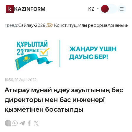
KAZINFORM
KZ
Сайлау-2026
Конституциялық реформа
Арнайы жо
Тренд:
19:50, 19 Ақпан 2024
Атырау мұнай өңдеу зауытының бас
директоры мен бас инженері
қызметінен босатылды