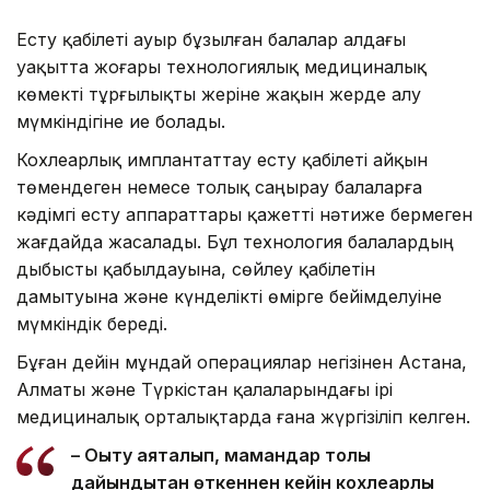
Есту қабілеті ауыр бұзылған балалар алдағы
уақытта жоғары технологиялық медициналық
көмекті тұрғылықты жеріне жақын жерде алу
мүмкіндігіне ие болады.
Кохлеарлық имплантаттау есту қабілеті айқын
төмендеген немесе толық саңырау балаларға
кәдімгі есту аппараттары қажетті нәтиже бермеген
жағдайда жасалады. Бұл технология балалардың
дыбысты қабылдауына, сөйлеу қабілетін
дамытуына және күнделікті өмірге бейімделуіне
мүмкіндік береді.
Бұған дейін мұндай операциялар негізінен Астана,
Алматы және Түркістан қалаларындағы ірі
медициналық орталықтарда ғана жүргізіліп келген.
– Оқыту аяқталып, мамандар толық
дайындықтан өткеннен кейін кохлеарлық