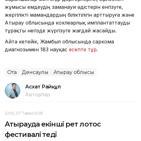
жұмысы емдеудің заманауи әдістерін енгізуге,
жергілікті мамандардың біліктілігін арттыруға және
Атырау облысында кохлеарлық имплантаттауды
тұрақты негізде жүргізуге жағдай жасайды.
Айта кетейік, Жамбыл облысында саркома
диагнозымен 183 науқас
есепте тұр
.
Ота
Денсаулық
Атырау облысы
Асхат Райқұл
Авторлар
22:50, 07 Тамыз 2026
Атырауда екінші рет лотос
фестивалі өтеді