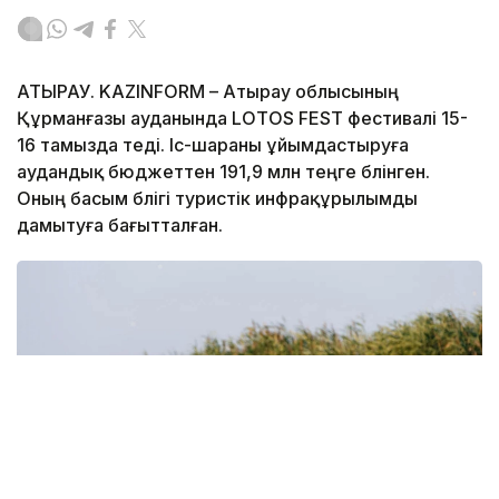
АТЫРАУ. KAZINFORM – Атырау облысының
Құрманғазы ауданында LOTOS FEST фестивалі 15-
16 тамызда өтеді. Іс-шараны ұйымдастыруға
аудандық бюджеттен 191,9 млн теңге бөлінген.
Оның басым бөлігі туристік инфрақұрылымды
дамытуға бағытталған.