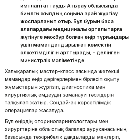
имплантаттауды Атырау облысында
биылғы жылдың соңына қарай жүргізу
жоспарланып отыр. Бұл бұрын басқа
қалалардағы медициналық орталықтарға
жүгінуге мәжбүр болған өңір тұрғындары
үшін мамандандырылған көмектің
қолжетімділігін арттырады, – делінген
министрлік мәліметінде.
Халықаралық мастер-класс аясында жетекші
мамандар өңір дәрігерлерімен бірлесіп оқыту
жұмыстарын жүргізіп, диагностика мен
хирургиялық емдеудің заманауи тәсілдерін
талқылап жатыр. Сондай-ақ көрсетілімдік
операциялар жасалуда.
Бұл өңірдің оториноларингологтары мен
хирургтеріне облыстық балалар ауруханасының
базасында тәжірибелік дағдыларды меңгеріп,