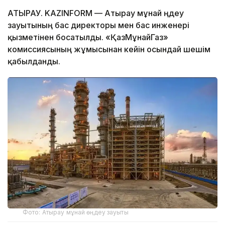
АТЫРАУ. KAZINFORM — Атырау мұнай өңдеу
зауытының бас директоры мен бас инженері
қызметінен босатылды. «ҚазМұнайГаз»
комиссиясының жұмысынан кейін осындай шешім
қабылданды.
Фото: Атырау мұнай өңдеу зауыты