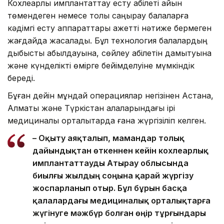
Кохлеарлық имплантаттау есту қабілеті айқын
төмендеген немесе толық саңырау балаларға
кәдімгі есту аппараттары қажетті нәтиже бермеген
жағдайда жасалады. Бұл технология балалардың
дыбысты қабылдауына, сөйлеу қабілетін дамытуына
және күнделікті өмірге бейімделуіне мүмкіндік
береді.
Бұған дейін мұндай операциялар негізінен Астана,
Алматы және Түркістан қалаларындағы ірі
медициналық орталықтарда ғана жүргізіліп келген.
– Оқыту аяқталып, мамандар толық
дайындықтан өткеннен кейін кохлеарлық
имплантаттауды Атырау облысында
биылғы жылдың соңына қарай жүргізу
жоспарланып отыр. Бұл бұрын басқа
қалалардағы медициналық орталықтарға
жүгінуге мәжбүр болған өңір тұрғындары