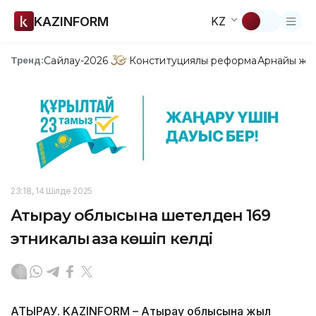
KAZINFORM
KZ
Сайлау-2026
Конституциялық реформа
Арнайы жо
Тренд:
23:18, 14 Шілде 2025
Атырау облысына шетелден 169
этникалық қазақ көшіп келді
АТЫРАУ. KAZINFORM – Атырау облысына жыл