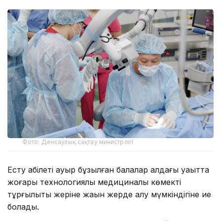
Фото: Денсаулық сақтау министрлігі
Есту қабілеті ауыр бұзылған балалар алдағы уақытта
жоғары технологиялық медициналық көмекті
тұрғылықты жеріне жақын жерде алу мүмкіндігіне ие
болады.