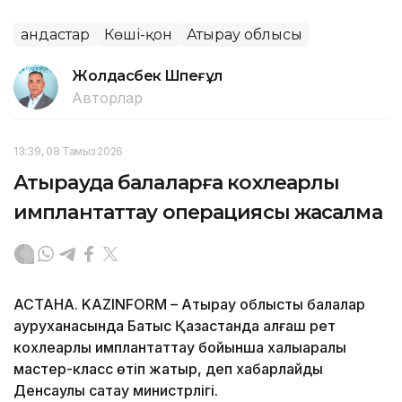
Қандастар
Көші-қон
Атырау облысы
Жолдасбек Шөпеғұл
Авторлар
13:39, 08 Тамыз 2026
Атырауда балаларға кохлеарлық
имплантаттау операциясы жасалмақ
АСТАНА. KAZINFORM – Атырау облыстық балалар
ауруханасында Батыс Қазақстанда алғаш рет
кохлеарлық имплантаттау бойынша халықаралық
мастер-класс өтіп жатыр, деп хабарлайды
Денсаулық сақтау министрлігі.