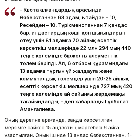
– Квота алғандардың арасында
Өзбекстаннан 63 адам, Қытайдан – 10,
Ресейден – 10, Түрікменстаннан 7 қандас
бар. Қандастардың көші-қон шығындарын
өтеу үшін 81 адамға 70 айлық есептік
көрсеткіш мөлшерінде 22 млн 294 мың 440
теңге көлемінде біржолғы әлеуметтік
төлем берілді. Ал, 6 отбасы құрамындағы
13 адамға тұрғын үй жалдауға және
коммуналдық төлемдер үшін 20-25 айлық
есептік көрсеткіш мөлшерінде 727 мың 420
теңге көлемінде ай сайынғы жәрдемақы
тағайындалды, - деп хабарлады Гүлболат
Аманғалиева.
Оның дерегіне қарағанда, заңда көрсетілген
мерзімге сәйкес 15 қандастың мәртебесі 6 айға
ұзартылған. Оның ішінде 13 қандас Өзбекстаннан, 1-