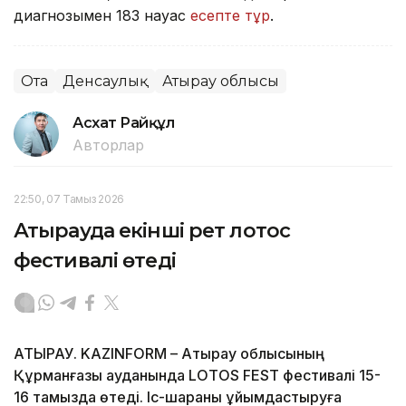
диагнозымен 183 науқас
есепте тұр
.
Ота
Денсаулық
Атырау облысы
Асхат Райқұл
Авторлар
22:50, 07 Тамыз 2026
Атырауда екінші рет лотос
фестивалі өтеді
АТЫРАУ. KAZINFORM – Атырау облысының
Құрманғазы ауданында LOTOS FEST фестивалі 15-
16 тамызда өтеді. Іс-шараны ұйымдастыруға