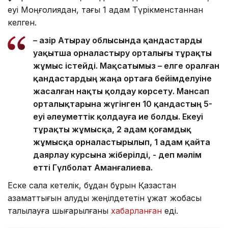
еуі Моңғолиядан, тағы 1 адам Түрікменстаннан
келген.
– Қазір Атырау облысында қандастарды
уақытша орналастыру орталығы тұрақты
жұмыс істейді. Мақсатымыз – елге оралған
қандастардың жаңа ортаға бейімделуіне
жасалған нақты қолдау көрсету. Мансап
орталықтарына жүгінген 10 қандастың 5-
еуі әлеуметтік қолдауға ие болды. Екеуі
тұрақты жұмысқа, 2 адам қоғамдық
жұмысқа орналастырылып, 1 адам қайта
даярлау курсына жіберілді, - деп мәлім
етті Гүлболат Аманғалиева.
Еске сала кетелік, бұдан бұрын Қазақстан
азаматтығын алуды жеңілдететін құжат жобасы
талқылауға шығарылғаны
хабарланған
еді.