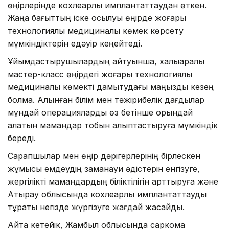
өңірлерінде кохлеарлық имплантаттаудан өткен.
Жаңа бағыттың іске қосылуы өңірде жоғары
технологиялық медициналық көмек көрсету
мүмкіндіктерін едәуір кеңейтеді.
Ұйымдастырушылардың айтуынша, халықаралық
мастер-класс өңірдегі жоғары технологиялық
медициналық көмекті дамытудағы маңызды кезең
болмақ. Алынған білім мен тәжірибелік дағдылар
мұндай операцияларды өз бетінше орындай
алатын мамандар тобын қалыптастыруға мүмкіндік
береді.
Сарапшылар мен өңір дәрігерлерінің бірлескен
жұмысы емдеудің заманауи әдістерін енгізуге,
жергілікті мамандардың біліктілігін арттыруға және
Атырау облысында кохлеарлық имплантаттауды
тұрақты негізде жүргізуге жағдай жасайды.
Айта кетейік, Жамбыл облысында саркома