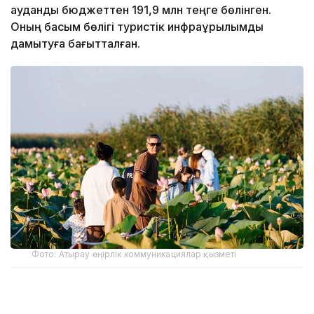
аудандық бюджеттен 191,9 млн теңге бөлінген.
Оның басым бөлігі туристік инфрақұрылымды
дамытуға бағытталған.
Фото: Атырау өңірлік коммуникациялар қызметі
Құрманғазы аудандық әкімдігінің мәліметінше, лотос
гүлдейтін алқап қыркүйек айының соңына дейін