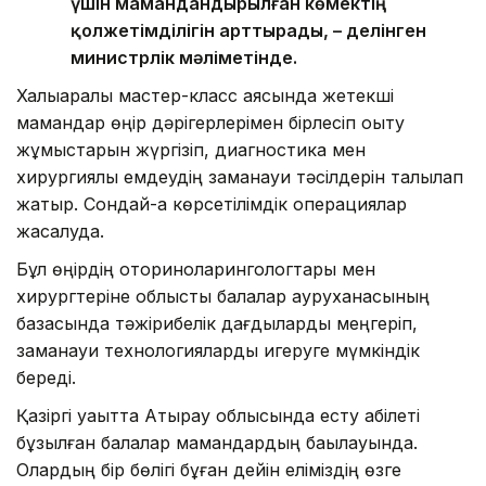
үшін мамандандырылған көмектің
қолжетімділігін арттырады, – делінген
министрлік мәліметінде.
Халықаралық мастер-класс аясында жетекші
мамандар өңір дәрігерлерімен бірлесіп оқыту
жұмыстарын жүргізіп, диагностика мен
хирургиялық емдеудің заманауи тәсілдерін талқылап
жатыр. Сондай-ақ көрсетілімдік операциялар
жасалуда.
Бұл өңірдің оториноларингологтары мен
хирургтеріне облыстық балалар ауруханасының
базасында тәжірибелік дағдыларды меңгеріп,
заманауи технологияларды игеруге мүмкіндік
береді.
Қазіргі уақытта Атырау облысында есту қабілеті
бұзылған балалар мамандардың бақылауында.
Олардың бір бөлігі бұған дейін еліміздің өзге