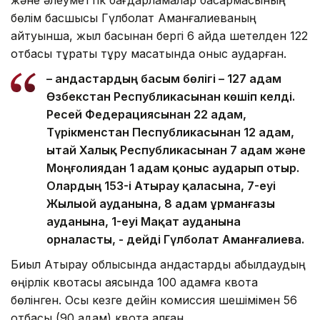
бөлім басшысы Гүлболат Аманғалиеваның
айтуынша, жыл басынан бергі 6 айда шетелден 122
отбасы тұрақты тұру мақсатында қоныс аударған.
– Қандастардың басым бөлігі – 127 адам
Өзбекстан Республикасынан көшіп келді.
Ресей Федерациясынан 22 адам,
Түрікменстан Песпубликасынан 12 адам,
Қытай Халық Республикасынан 7 адам және
Моңғолиядан 1 адам қоныс аударып отыр.
Олардың 153-і Атырау қаласына, 7-еуі
Жылыой ауданына, 8 адам Құрманғазы
ауданына, 1-еуі Мақат ауданына
орналасты, - дейді Гүлболат Аманғалиева.
Биыл Атырау облысында қандастарды қабылдаудың
өңірлік квотасы аясында 100 адамға квота
бөлінген. Осы кезге дейін комиссия шешімімен 56
отбасы (90 адам) квота алған.