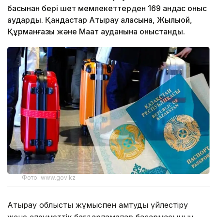
басынан бері шет мемлекеттерден 169 қандас қоныс
аударды. Қандастар Атырау қаласына, Жылыой,
Құрманғазы және Мақат ауданына қоныстанды.
Фото: www.gov.kz
Атырау облыстық жұмыспен қамтуды үйлестіру
және әлеуметтік бағдарламалар басқармасының