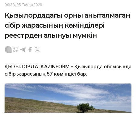
09:33, 05 Тамыз 2026
Қызылордадағы орны анықталмаған
сібір жарасының көмінділері
реестрден алынуы мүмкін
ҚЫЗЫЛОРДА. KAZINFORM – Қызылорда облысында
сібір жарасының 57 көміндісі бар.