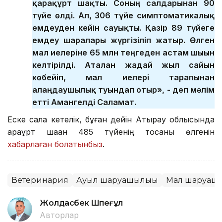
қарақұрт шақты. Соның салдарынан 90
түйе өлді. Ал, 306 түйе симптоматикалық
емдеуден кейін сауықты. Қазір 89 түйеге
емдеу шаралары жүргізіліп жатыр. Өлген
мал иелеріне 65 млн теңгеден астам шығын
келтірілді. Аталған жағдай жыл сайын
көбейіп, мал иелері тарапынан
алаңдаушылық туындап отыр», - деп мәлім
етті Амангелді Саламат.
Еске сала кетелік, бұған дейін Атырау облысында
қарақұрт шаққан 485 түйенің тоқсаны өлгенін
хабарлаған болатынбыз
.
Ветеринария
Ауыл шаруашылығы
Мал шаруаш
Жолдасбек Шөпеғұл
Авторлар