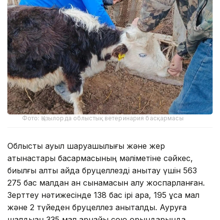
Фото: Қызылорда облыстық ветеринария басқармасы
Облыстық ауыл шаруашылығы және жер
қатынастары басқармасының мәліметіне сәйкес,
биылғы алты айда бруцеллезді анықтау үшін 563
275 бас малдан қан сынамасын алу жоспарланған.
Зерттеу нәтижесінде 138 бас ірі қара, 195 ұсақ мал
және 2 түйеден бруцеллез анықталды. Ауруға
шалдыққан 335 мал арнайы сою орындарында