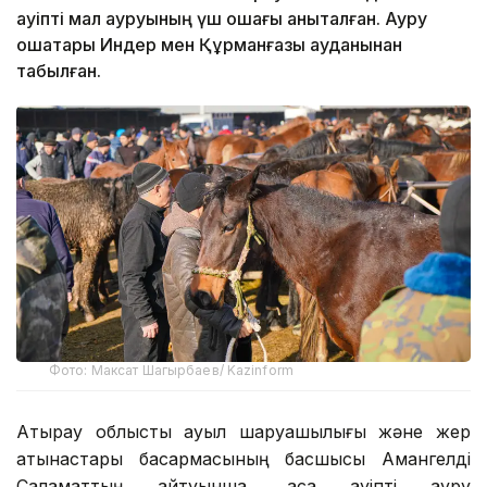
қауіпті мал ауруының үш ошағы анықталған. Ауру
ошақтары Индер мен Құрманғазы ауданынан
табылған.
Фото: Максат Шагырбаев/ Kazinform
Атырау облыстық ауыл шаруашылығы және жер
қатынастары басқармасының басшысы Амангелді
Саламаттың айтуынша, аса қауіпті ауру