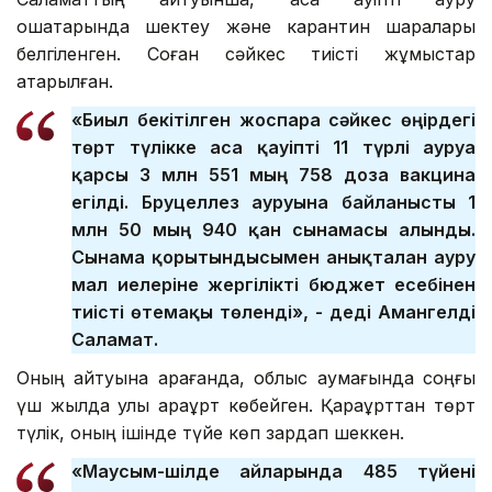
ошақтарында шектеу және карантин шаралары
белгіленген. Соған сәйкес тиісті жұмыстар
атқарылған.
«Биыл бекітілген жоспарға сәйкес өңірдегі
төрт түлікке аса қауіпті 11 түрлі ауруға
қарсы 3 млн 551 мың 758 доза вакцина
егілді. Бруцеллез ауруына байланысты 1
млн 50 мың 940 қан сынамасы алынды.
Сынама қорытындысымен анықталған ауру
мал иелеріне жергілікті бюджет есебінен
тиісті өтемақы төленді», - деді Амангелді
Саламат.
Оның айтуына қарағанда, облыс аумағында соңғы
үш жылда улы қарақұрт көбейген. Қарақұрттан төрт
түлік, оның ішінде түйе көп зардап шеккен.
«Маусым-шілде айларында 485 түйені