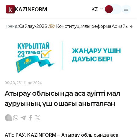
KAZINFORM
KZ
Сайлау-2026
Конституциялық реформа
Арнайы жо
Тренд:
09:43, 25 Шілде 2024
Атырау облысында аса қауіпті мал
ауруының үш ошағы анықталған
АТЫРАУ. KAZINFORM – Атырау облысында аса