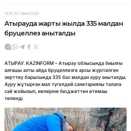
14:15, 06 Тамыз 2026
Атырауда жарты жылда 335 малдан
бруцеллез анықталды
АТЫРАУ. KAZINFORM – Атырау облысында биылғы
алғашқы алты айда бруцеллезге қарсы жүргізілген
зерттеу барысында 335 бас малдан ауру анықталды.
Ауру жұқтырған мал түгелдей санитариялық талапқа
сай жойылып, иелеріне бюджеттен өтемақы
төленді.