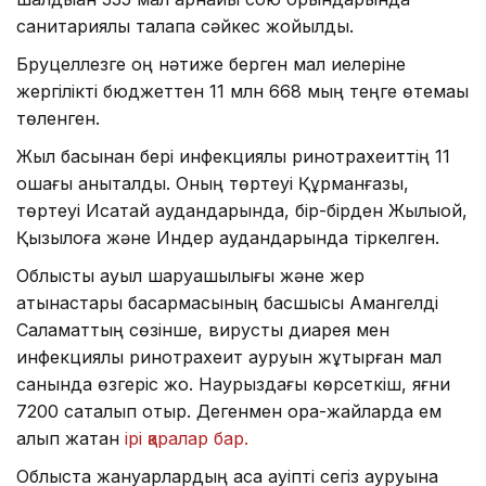
санитариялық талапқа сәйкес жойылды.
Бруцеллезге оң нәтиже берген мал иелеріне
жергілікті бюджеттен 11 млн 668 мың теңге өтемақы
төленген.
Жыл басынан бері инфекциялық ринотрахеиттің 11
ошағы анықталды. Оның төртеуі Құрманғазы,
төртеуі Исатай аудандарында, бір-бірден Жылыой,
Қызылқоға және Индер аудандарында тіркелген.
Облыстық ауыл шаруашылығы және жер
қатынастары басқармасының басшысы Амангелді
Саламаттың сөзінше, вирустық диарея мен
инфекциялық ринотрахеит ауруын жұқтырған мал
санында өзгеріс жоқ. Наурыздағы көрсеткіш, яғни
7200 сақталып отыр. Дегенмен қора-жайларда ем
алып жатқан
ірі қаралар бар.
Облыста жануарлардың аса қауіпті сегіз ауруына