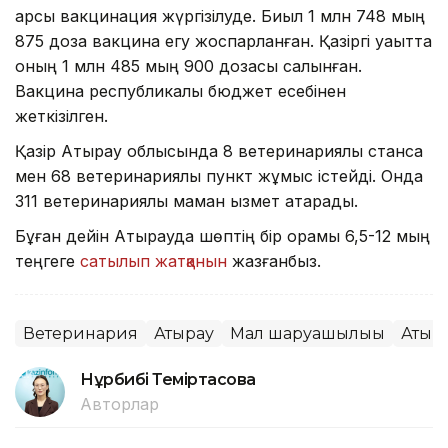
қарсы вакцинация жүргізілуде. Биыл 1 млн 748 мың
875 доза вакцина егу жоспарланған. Қазіргі уақытта
оның 1 млн 485 мың 900 дозасы салынған.
Вакцина республикалық бюджет есебінен
жеткізілген.
Қазір Атырау облысында 8 ветеринариялық станса
мен 68 ветеринариялық пункт жұмыс істейді. Онда
311 ветеринариялық маман қызмет атқарады.
Бұған дейін Атырауда шөптің бір орамы 6,5-12 мың
теңгеге
сатылып жатқанын
жазғанбыз.
Ветеринария
Атырау
Мал шаруашылығы
Атыр
Нұрбибі Теміртасова
Авторлар