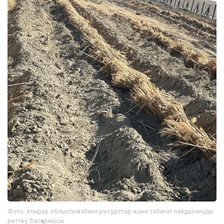
Фото: Атырау облыстық табиғи ресурстар және табиғат пайдалануды
реттеу басқармасы