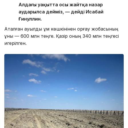
Алдағы уақытта осы жайтқа назар
аударылса дейміз, — дейді Исабай
Ғинуллин.
Аталған ауылды құм көшкінінен қорғау жобасының
құны — 600 млн теңге. Қазір оның 340 млн теңгесі
игерілген.