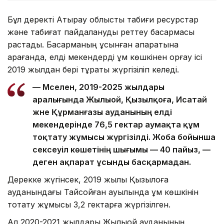
Бұл деректі Атырау облыстық табиғи ресурстар
және табиғат пайдалануды реттеу басқармасы
растады. Басқарманың ұсынған ақпаратына
қарағанда, елді мекендерді құм көшкінен қорғау ісі
2019 жылдан бері тұрақты жүргізіліп келеді.
— Мәселен, 2019-2025 жылдары
аралығында Жылыой, Қызылқоға, Исатай
және Құрманғазы ауданының елді
мекендерінде 76,5 гектар аумақта құм
тоқтату жұмысы жүргізілді. Жоба бойынша
сексеуіл көшетінің шығымы — 40 пайыз, —
деген ақпарат ұсынды басқармадан.
Дерекке жүгінсек, 2019 жылы Қызылқоға
ауданындағы Тайсойған ауылында құм көшкінін
тоқтату жұмысы 3,2 гектарға жүргізілген.
Ал 2020-2021 жылдары Жылыой ауданының