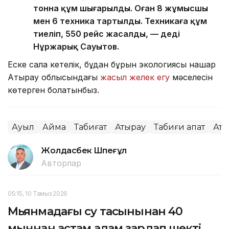
тонна құм шығарылды. Оған 8 жұмысшы
мен 6 техника тартылды. Техникаға құм
тиеліп, 550 рейс жасалды, — деді
Нұржарық Сауытов.
Еске сала кетелік, бұдан бұрын экологиясы нашар
Атырау облысындағы
жасыл желек егу
мәселесін
көтерген болатынбыз.
Ауыл
Аймақ
Табиғат
Атырау
Табиғи апат
Аты
Жолдасбек Шөпеғұл
Авторлар
05:15, 10 Тамыз 2026
Мьянмадағы су тасқынынан 40
мыңнан астам адам зардап шекті