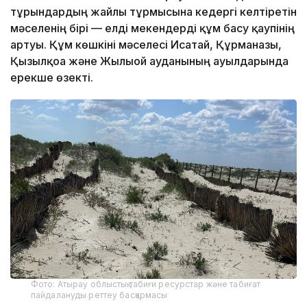
тұрғындардың жайлы тұрмысына кедергі келтіретін
мәселенің бірі — елді мекендерді құм басу қаупінің
артуы. Құм көшкіні мәселесі Исатай, Құрманғазы,
Қызылқоға және Жылыой ауданының ауылдарында
ерекше өзекті.
Фото: Атырау облыстық табиғи ресурстар және табиғат
пайдалануды реттеу басқармасы