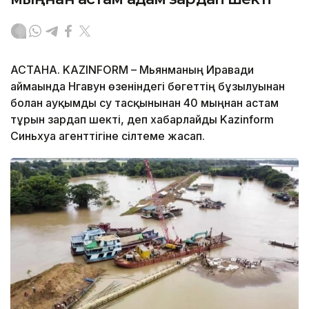
АСТАНА. KAZINFORM – Мьянманың Иравади
аймағында Нгавун өзеніндегі бөгеттің бұзылуынан
болған ауқымды су тасқынынан 40 мыңнан астам
тұрғын зардап шекті, деп хабарлайды Kazinform
Синьхуа агенттігіне сілтеме жасап.