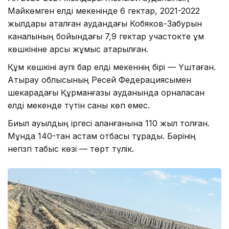
Майкөмген елді мекенінде 6 гектар, 2021-2022
жылдары аталған аудандағы Кобяков-Забурын
каналының бойындағы 7,9 гектар участокте құм
көшкініне қарсы жұмыс атқарылған.
Құм көшкіні қаупі бар елді мекеннің бірі — Үштаған.
Атырау облысының Ресей Федерациясымен
шекарадағы Құрманғазы ауданында орналасқан
елді мекенде түтін саны көп емес.
Биыл ауылдың іргесі қаланғанына 110 жыл толған.
Мұнда 140-тан астам отбасы тұрады. Бәрінің
негізгі табыс көзі — төрт түлік.