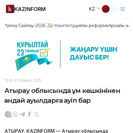
KAZINFORM
KZ
Сайлау-2026
Конституциялық реформа
Арнайы жо
Тренд:
15:35, 27 Мамыр 2025
Атырау облысында құм көшкінінен
қандай ауылдарға қауіп бар
АТЫРАУ. KAZINFORM — Атырау облысында