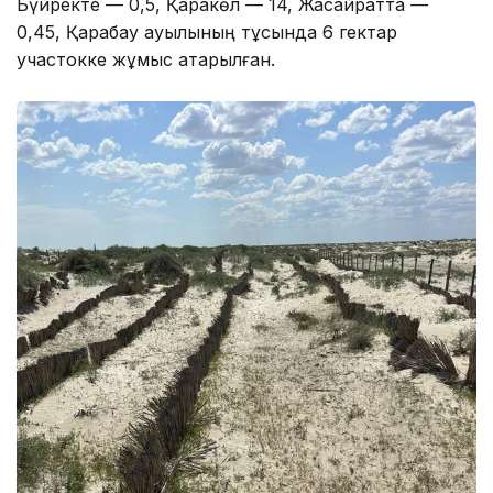
Бүйректе — 0,5, Қаракөл — 14, Жасқайратта —
0,45, Қарабау ауылының тұсында 6 гектар
участокке жұмыс атқарылған.