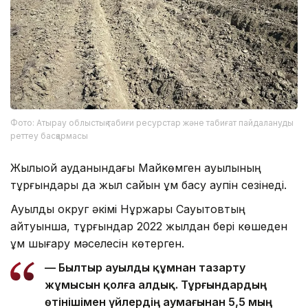
Фото: Атырау облыстық табиғи ресурстар және табиғат пайдалануды
реттеу басқармасы
Жылыой ауданындағы Майкөмген ауылының
тұрғындары да жыл сайын құм басу қаупін сезінеді.
Ауылдық округ әкімі Нұржарық Сауытовтың
айтуынша, тұрғындар 2022 жылдан бері көшеден
құм шығару мәселесін көтерген.
— Былтыр ауылды құмнан тазарту
жұмысын қолға алдық. Тұрғындардың
өтінішімен үйлердің аумағынан 5,5 мың