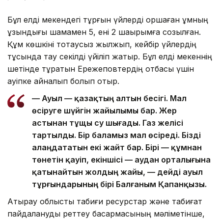
Бұл елді мекендегі тұрғын үйлерді қоршаған құмның
ұзындығы шамамен 5, ені 2 шақырымға созылған.
Құм көшкіні тоқтаусыз жылжып, кейбір үйлердің
тұсында тау секілді үйіліп жатыр. Бұл елді мекеннің
шетінде тұратын Ережеповтердің отбасы үшін
қауіпке айналып болып отыр.
— Ауыл — қазақтың алтын бесігі. Мал
өсіруге шүйгін жайылымы бар. Жер
астынан тұщы су шығады. Газ желісі
тартылды. Бір баламыз мал өсіреді. Бізді
алаңдататын екі жайт бар. Бірі — құмнан
төнетін қауіп, екіншісі — аудан орталығына
қатынайтын жолдың жайы, — дейді ауыл
тұрғындарының бірі Балғаным Қапанқызы.
Атырау облыстық табиғи ресурстар және табиғат
пайдалануды реттеу басқармасының мәліметінше,