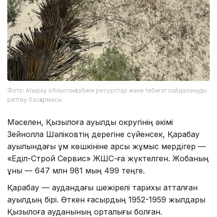
Фото: Атырау облыстық табиғи ресурстар және табиғат пайдалануды
реттеу басқармасы
Мәселен, Қызылқоға ауылдық округінің әкімі
Зейнолла Шәліковтің дерегіне сүйенсек, Қарабау
ауылындағы құм көшкініне қарсы жұмыс мердігер —
«Еділ-Строй Сервис» ЖШС-ға жүктелген. Жобаның
құны — 647 млн 981 мың 499 теңге.
Қарабау — аудандағы шежірелі тарихы қатталған
ауылдың бірі. Өткен ғасырдың 1952-1959 жылдары
Қызылқоға ауданының орталығы болған.