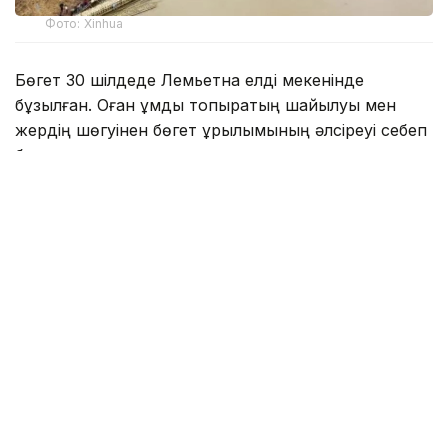
Фото: Xinhua
Бөгет 30 шілдеде Лемьетна елді мекенінде
бұзылған. Оған құмды топырақтың шайылуы мен
жердің шөгуінен бөгет құрылымының әлсіреуі себеп
болған.
Табиғи апат салдарынан мыңдаған отбасы үйлерін
тастап кетуге мәжбүр болды. Зардап шеккен
тұрғындар үшін уақытша көмек көрсету
орталықтары ашылды.
Қалалық аудандарда су деңгейі біртіндеп төмендей
бастады. Қазіргі уақытта байланыс қызметтерінің
35%-ы қалпына келтірілді.
Су тасқынынан зардап шеккендерге азық-түлік
жеткізу жалғасып жатыр. Көмек көрсету
жұмыстарына 146 млн кьяттан астам қаржы бөлінді.