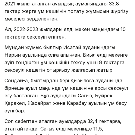
2021 жылы аталған ауылдың аумағындағы 33,8
гектар жерге құм көшкінін тоқтату жұмысын жүргізу
мәселесі зерделенген.
Ал, 2022-2023 жылдары елді мекен маңындағы 10
гектарға сексеуіл егілген.
Мұндай жұмыс былтыр Исатай ауданындағы
Нарын ауылында қолға алынған. Биыл елді мекенге
қауіп төндірген құм көшкінін тежеу үшін 8 гектарға
сексеуіл көшетін отырғызу жалғасып жатыр.
Сондай-ақ, былтырдан бері Қызылқоға ауданында
бірнеше ауыл маңында құм көшкініне қарсы сексеуіл
егу басталған. Бұл аудандағы Сағыз, Бүйрек,
Қаракөл, Жасқайрат және Қарабау ауылын құм басу
қаупі бар.
Сол себептен аталған ауылдарда 32,4 гектарға,
атап айтқанда, Сағыз елді мекенінде 11,5,