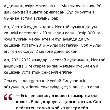
Ауданның қазіргі орталығы — Миялы ауылынан 80
шақырымдай қашықта орналасқан. Бұл округтің 1
мыңнан астам тұрғыны бар.
Ал, Исатай ауданындағы Исатай ауылында құм
көшкіні басталғалы 10 жылдан асқан. Қазір 300-ге
жуық тұрғын мекен ететін бұл ауылда да құм
көшкінін тоқтату 2019 жылы басталған. Сол жылы
егілген сексеуіл 2 метрге дейін өскен.
Ал, 2021-2022 жылдары Исатай ауданының Исатай
ауылында 9 гектарға өкпек желмен сусыған құм
көшкінін ұстайтын сексеуіл егілген.
Осы ауылда тұратын Исабай Ғинуллиннің
айтуынша, егілген сексеуілдің түбі ашылып қалады.
— Егілген сексеуіл көшеті тамыр жаюы
қажет. Бірақ қараусыз қалып жатыр. Сол
себептен тамыр жайып үлгермейді.